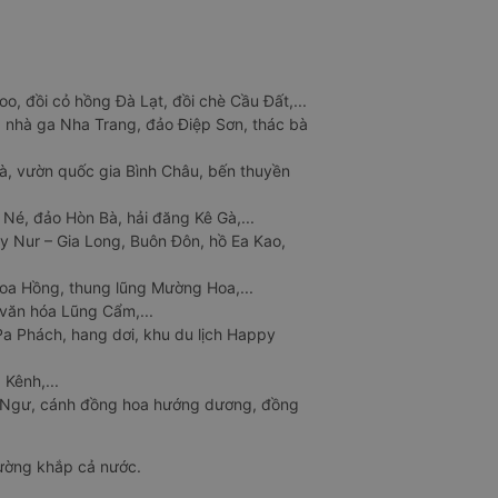
o, đồi cỏ hồng Đà Lạt, đồi chè Cầu Đất,...
 nhà ga Nha Trang, đảo Điệp Sơn, thác bà
à, vườn quốc gia Bình Châu, bến thuyền
 Né, đảo Hòn Bà, hải đăng Kê Gà,...
y Nur – Gia Long, Buôn Đôn, hồ Ea Kao,
Hoa Hồng, thung lũng Mường Hoa,...
văn hóa Lũng Cẩm,...
a Phách, hang dơi, khu du lịch Happy
 Kênh,...
n Ngư, cánh đồng hoa hướng dương, đồng
đường khắp cả nước.