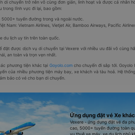
nh di chuyển trở nên vô cùng đơn giản, linh hoạt và được cá nhân h
 trong lĩnh vực đi lại, bao gồm:
n 5000+ tuyến đường trong và ngoài nước.
ệt Nam: Vietnam Airlines, Vietjet Air, Bamboo Airways, Pacific Airlines
 du lịch uy tín trên toàn quốc.
thể đặt được dịch vụ di chuyển tại Vexere với nhiều ưu đãi vô cùng 
i, an toàn và trọn vẹn nhất.
ác phương tiện khác tại
Goyolo.com
cho chuyến đi sắp tới. Goyolo
huyển của nhiều phương tiện máy bay, xe khách và tàu hoả. Hệ thống
đảm bảo có vé cho bạn di chuyển.
Ứng dụng đặt vé Xe khác
Vexere - ứng dụng đặt vé đa ph
cao, 5000+ tuyến đường toàn qu
vụ thuê xe máy, xe du lịch phủ k