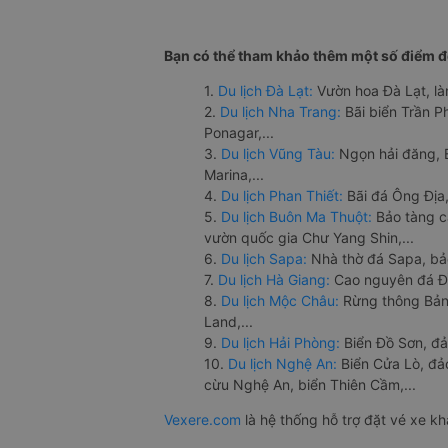
Bạn có thể tham khảo thêm một số điểm đế
1.
Du lịch Đà Lạt:
Vườn hoa Đà Lạt, là
2.
Du lịch Nha Trang:
Bãi biển Trần 
Ponagar,...
3.
Du lịch Vũng Tàu:
Ngọn hải đăng, 
Marina,...
4.
Du lịch Phan Thiết:
Bãi đá Ông Địa,
5.
Du lịch Buôn Ma Thuột:
Bảo tàng c
vườn quốc gia Chư Yang Shin,...
6.
Du lịch Sapa:
Nhà thờ đá Sapa, bả
7.
Du lịch Hà Giang:
Cao nguyên đá Đồ
8.
Du lịch Mộc Châu:
Rừng thông Bản 
Land,...
9.
Du lịch Hải Phòng:
Biển Đồ Sơn, đả
10.
Du lịch Nghệ An:
Biển Cửa Lò, đ
cừu Nghệ An, biển Thiên Cầm,...
Vexere.com
là hệ thống hỗ trợ đặt vé xe k