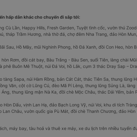
n hấp dẫn khác cho chuyến đi sắp tới:
ng Cù Lần, Happy Hills, Fresh Garden, Tuyệt tình cốc, vườn thú Zoodo
Phú, tháp Trầm Hương, nhà thờ đá, chợ đêm Nha Trang, đảo Hòn Mun,
Bãi Sau, Hồ Mây, mũi Nghinh Phong, hồ Đá Xanh, đồi Con Heo, hòn B
 hòn Rơm, đồi cát bay, Bàu Trắng - Bàu Sen, suối Tiên, làng chài Mũi
à phê Buôn Mê Thuột, núi Đá Voi, hồ Lắk, cụm 3 thác Dray Sap – Dra
o tàng Sapa, núi Hàm Rồng, bản Cát Cát, thác Tiên Sa, thung lũng 
ng Văn, cột cờ Lũng Cú, đèo Mã Pí Lèng, thung lũng Sủng Là, làng 
Áng, thung lũng mận Nà Ka, đồi chè Mộc Châu, thác Dải Yếm, bản P
o Hòn Dấu, vịnh Lan Hạ, đảo Bạch Long Vỹ, núi Voi, khu di tích Tràng
ảo Lan Châu, vườn quốc gia Pù Mát, đồi chè Thanh Chương, đảo Hò
hách, máy bay, tàu hoả và thuê xe máy, xe du lịch trên nhiều tuyến 