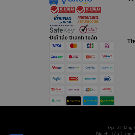
Đối tác thanh toán
Th
Địa chỉ đăng
Địa chỉ
:
Lầu 2, toà 