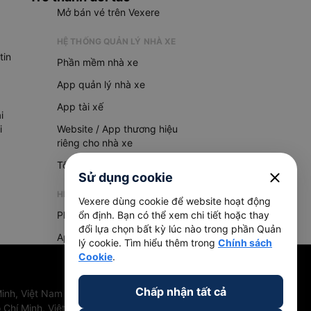
Mở bán vé trên Vexere
HỆ THỐNG QUẢN LÝ NHÀ XE
tin
Phần mềm nhà xe
App quản lý nhà xe
App tài xế
i
i
Website / App thương hiệu
riêng cho nhà xe
Tổng đài AI
close
Sử dụng cookie
HỆ THỐNG QUẢN LÝ HÀNG HOÁ
Vexere dùng cookie để website hoạt động
Phần mềm quản lý hàng hoá
ổn định. Bạn có thể xem chi tiết hoặc thay
đổi lựa chọn bất kỳ lúc nào trong phần Quản
App quản lý hàng hoá
lý cookie. Tìm hiểu thêm trong
Chính sách
Cookie
.
Chấp nhận tất cả
inh, Việt Nam
 Chí Minh, Việt Nam