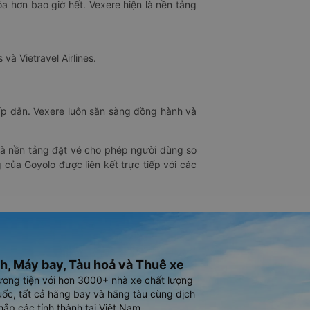
óa hơn bao giờ hết. Vexere hiện là nền tảng
 và Vietravel Airlines.
hấp dẫn. Vexere luôn sẵn sàng đồng hành và
 là nền tảng đặt vé cho phép người dùng so
 của Goyolo được liên kết trực tiếp với các
h, Máy bay, Tàu hoả và Thuê xe
ương tiện với hơn 3000+ nhà xe chất lượng
ốc, tất cả hãng bay và hãng tàu cùng dịch
hắp các tỉnh thành tại Việt Nam.