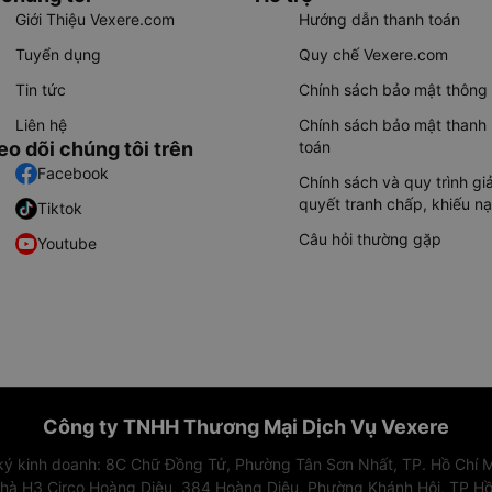
Giới Thiệu Vexere.com
Hướng dẫn thanh toán
Tuyển dụng
Quy chế Vexere.com
Tin tức
Chính sách bảo mật thông 
Liên hệ
Chính sách bảo mật thanh
eo dõi chúng tôi trên
toán
Facebook
Chính sách và quy trình giả
quyết tranh chấp, khiếu nạ
Tiktok
Câu hỏi thường gặp
Youtube
Công ty TNHH Thương Mại Dịch Vụ Vexere
 ký kinh doanh: 8C Chữ Đồng Tử, Phường Tân Sơn Nhất, TP. Hồ Chí M
nhà H3 Circo Hoàng Diệu, 384 Hoàng Diệu, Phường Khánh Hội, TP Hồ