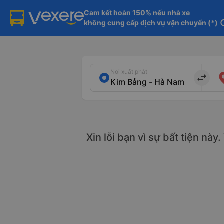
Cam kết hoàn 150% nếu nhà xe

không cung cấp dịch vụ vận chuyển (*)
in
Nơi xuất phát
import_export
Xin lỗi bạn vì sự bất tiện này