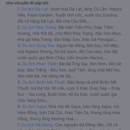
cho chuyến đi sắp tới:
1.
Du lịch Đà Lạt:
Vườn hoa Đà Lạt, làng Cù Lần, Happy
Hills, Fresh Garden, Tuyệt tình cốc, vườn thú Zoodoo,
đồi cỏ hồng Đà Lạt, đồi chè Cầu Đất,...
2.
Du lịch Nha Trang:
Bãi biển Trần Phú, tháp Trầm
Hương, nhà thờ đá, chợ đêm Nha Trang, đảo Hòn Mun,
nhà ga Nha Trang, đảo Điệp Sơn, thác bà Ponagar,...
3.
Du lịch Vũng Tàu:
Ngọn hải đăng, Bãi Sau, Hồ Mây,
mũi Nghinh Phong, hồ Đá Xanh, đồi Con Heo, hòn Bà,
vườn quốc gia Bình Châu, bến thuyền Marina,...
4.
Du lịch Phan Thiết:
Bãi đá Ông Địa, hòn Rơm, đồi cát
bay, Bàu Trắng - Bàu Sen, suối Tiên, làng chài Mũi Né,
đảo Hòn Bà, hải đăng Kê Gà,...
5.
Du lịch Buôn Ma Thuột:
Bảo tàng cà phê Buôn Mê
Thuột, núi Đá Voi, hồ Lắk, cụm 3 thác Dray Sap – Dray
Nur – Gia Long, Buôn Đôn, hồ Ea Kao, vườn quốc gia
Chư Yang Shin,...
6.
Du lịch Sapa:
Nhà thờ đá Sapa, bảo tàng Sapa, núi
Hàm Rồng, bản Cát Cát, thác Tiên Sa, thung lũng Hoa
Hồng, thung lũng Mường Hoa,...
7.
Du lịch Hà Giang:
Cao nguyên đá Đồng Văn, cột cờ