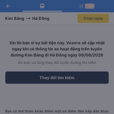
arrow_back
Tải app Vexere ngay!
Tải app Vexere
-30k
Mở app
Mở app
Nhận ưu đãi thành viên độc
-30k/ghế khi đặt vé máy bay qua
quyền
app
Kim Bảng
Hà Đông
Chọn ngày
Xin lỗi bạn vì sự bất tiện này. Vexere sẽ cập nhật
ngay khi có thông tin xe hoạt động trên tuyến
đường Kim Bảng đi Hà Đông ngày 09/08/2026
Xin bạn vui lòng thay đổi tuyến đường tìm kiếm
Thay đổi tìm kiếm
Bạn có thể tham khảo thêm một số điểm đến hấp dẫn khác