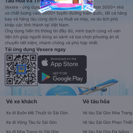
Tàu hoả và Thuê xe
Vexere - ứng dụng đặt vé đa phương tiện với hơn 3000+ nhà
xe chất lượng cao, 5000+ tuyến đường toàn quốc, tất cả hãng
bay và hãng tàu cùng dịch vụ thuê xe máy, xe du lịch phủ
khắp các tỉnh thành tại Việt Nam.
Ứng dụng hiển thị thông tin đầy đủ, minh bạch cùng vô vàn
tiện ích giúp người dùng so sánh và lựa chọn phương án di
chuyển tiết kiệm, nhanh chóng và phù hợp nhất.
Tải ứng dụng Vexere ngay
Vé xe khách
Vé tàu hỏa
Xe đi Buôn Mê Thuột từ Sài Gòn
Vé tàu Sài Gòn Nha Trang
Xe đi Vũng Tàu từ Sài Gòn
Vé tàu Sài Gòn Phan Thiết
Xe đi Nha Trang từ Sài Gòn
Vé tàu Sài Gòn Đà Nẵng