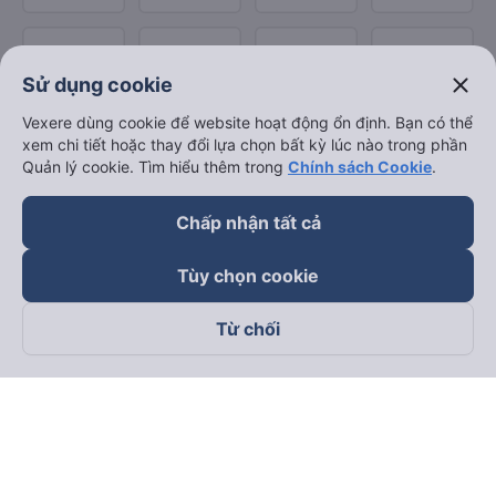
close
Sử dụng cookie
Vexere dùng cookie để website hoạt động ổn định. Bạn có thể
xem chi tiết hoặc thay đổi lựa chọn bất kỳ lúc nào trong phần
Quản lý cookie. Tìm hiểu thêm trong
Chính sách Cookie
.
Chấp nhận tất cả
Tùy chọn cookie
Từ chối
Theo dõi chúng tôi trên
Facebook
Tiktok
Youtube
Công ty TNHH Thương Mại Dịch Vụ Vexere