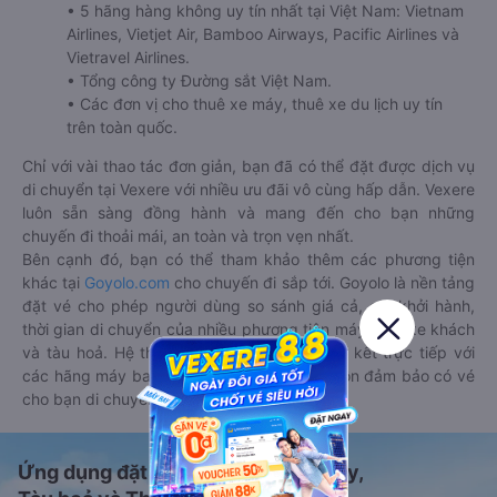
• 5 hãng hàng không uy tín nhất tại Việt Nam: Vietnam
Airlines, Vietjet Air, Bamboo Airways, Pacific Airlines và
Vietravel Airlines.
• Tổng công ty Đường sắt Việt Nam.
• Các đơn vị cho thuê xe máy, thuê xe du lịch uy tín
trên toàn quốc.
Chỉ với vài thao tác đơn giản, bạn đã có thể đặt được dịch vụ
di chuyển tại Vexere với nhiều ưu đãi vô cùng hấp dẫn. Vexere
luôn sẵn sàng đồng hành và mang đến cho bạn những
chuyến đi thoải mái, an toàn và trọn vẹn nhất.
Bên cạnh đó, bạn có thể tham khảo thêm các phương tiện
khác tại
Goyolo.com
cho chuyến đi sắp tới. Goyolo là nền tảng
đặt vé cho phép người dùng so sánh giá cả, giờ khởi hành,
thời gian di chuyển của nhiều phương tiện máy bay, xe khách
và tàu hoả. Hệ thống của Goyolo được liên kết trực tiếp với
các hãng máy bay, xe khách và tàu hoả, luôn đảm bảo có vé
cho bạn di chuyển.
Ứng dụng đặt vé Xe khách, Máy bay,