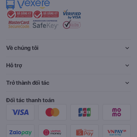
keyboard_arrow_down
Về chúng tôi
keyboard_arrow_down
Hỗ trợ
keyboard_arrow_down
Trở thành đối tác
Đối tác thanh toán