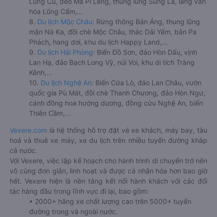
Lũng Cú, đèo Mã Pí Lèng, thung lũng Sủng Là, làng văn
hóa Lũng Cẩm,...
8.
Du lịch Mộc Châu:
Rừng thông Bản Áng, thung lũng
mận Nà Ka, đồi chè Mộc Châu, thác Dải Yếm, bản Pa
Phách, hang dơi, khu du lịch Happy Land,...
9.
Du lịch Hải Phòng:
Biển Đồ Sơn, đảo Hòn Dấu, vịnh
Lan Hạ, đảo Bạch Long Vỹ, núi Voi, khu di tích Tràng
Kênh,...
10.
Du lịch Nghệ An:
Biển Cửa Lò, đảo Lan Châu, vườn
quốc gia Pù Mát, đồi chè Thanh Chương, đảo Hòn Ngư,
cánh đồng hoa hướng dương, đồng cừu Nghệ An, biển
Thiên Cầm,...
Vexere.com
là hệ thống hỗ trợ đặt vé xe khách, máy bay, tàu
hoả và thuê xe máy, xe du lịch trên nhiều tuyến đường khắp
cả nước.
Với Vexere, việc lập kế hoạch cho hành trình di chuyển trở nên
vô cùng đơn giản, linh hoạt và được cá nhân hóa hơn bao giờ
hết. Vexere hiện là nền tảng kết nối hành khách với các đối
tác hàng đầu trong lĩnh vực đi lại, bao gồm:
• 2000+ hãng xe chất lượng cao trên 5000+ tuyến
đường trong và ngoài nước.