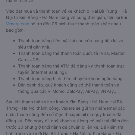
thanh toán vé.
Việc đặt mua và thanh toán vé xe khách đi Hai Bà Trưng - Hà
Nội từ Kim Bảng - Hà Nam cũng vô cùng đơn giản, tiện lợi khi
Vexere.com
hỗ trợ đến 06 hình thức thanh toán khác nhau
bao gồm:
Thanh toán bằng tiền mặt tại các cửa hàng tiện lợi và
siêu thị gần nhà.
Thanh toán bằng thẻ thanh toán quốc tế (Visa, Master
Card, JCB).
Thanh toán bằng thẻ ATM đã đăng ký thanh toán trực
tuyến (Internet Banking).
Thanh toán bằng hình thức chuyển khoản ngân hàng.
Bên cạnh đó, quý khách cũng có thể thanh toán vé
thông qua các ví Momo, ZaloPay, AirPay, VNPay,…
Sau khi thanh toán vé xe khách Kim Bảng - Hà Nam Hai Bà
Trưng - Hà Nội thành công, Vexere sẽ gửi tin nhắn/email xác
nhận thành công đến số điện thoại/email mà quý khách đã
đăng ký. Đến ngày đi, quý khách vui lòng có mặt tại điểm đón
trước 30 phút giờ khởi hành để chuẩn bị lên xe. Để kiểm tra
tình trạng vé xe đi Hai Bà Trưng - Hà Nội từ Kim Bảng - Hà