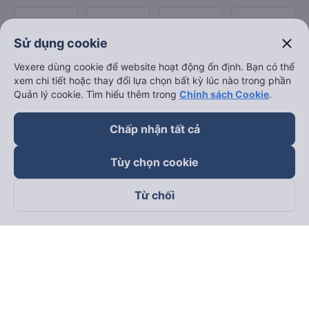
close
Sử dụng cookie
Vexere dùng cookie để website hoạt động ổn định. Bạn có thể
xem chi tiết hoặc thay đổi lựa chọn bất kỳ lúc nào trong phần
Quản lý cookie. Tìm hiểu thêm trong
Chính sách Cookie
.
Chấp nhận tất cả
Tùy chọn cookie
Từ chối
Theo dõi chúng tôi trên
Facebook
Tiktok
Youtube
Công ty TNHH Thương Mại Dịch Vụ Vexere
Địa chỉ đăng ký kinh doanh: 8C Chữ Đồng Tử, Phường Tân