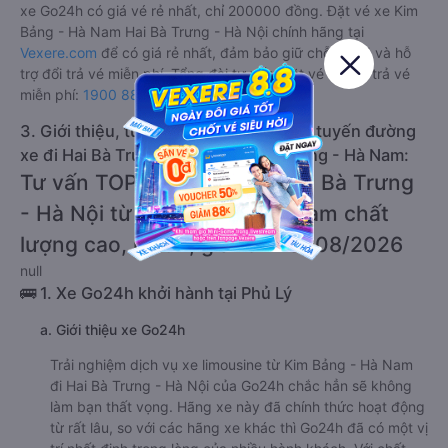
xe Go24h có giá vé rẻ nhất, chỉ 200000 đồng. Đặt vé xe Kim
Bảng - Hà Nam Hai Bà Trưng - Hà Nội chính hãng tại
Vexere.com
để có giá rẻ nhất, đảm bảo giữ chỗ 100% và hỗ
trợ đổi trả vé miễn phí. Tổng đài tư vấn, đặt vé và đổi trả vé
miễn phí:
1900 888684
.
3. Giới thiệu, tư vấn các dòng xe chạy tuyến đường
xe đi Hai Bà Trưng - Hà Nội từ Kim Bảng - Hà Nam:
Tư vấn TOP 1 xe khách đi Hai Bà Trưng
- Hà Nội từ Kim Bảng - Hà Nam chất
lượng cao, uy tín, giá rẻ nhất 08/2026
null
🚌 1. Xe Go24h khởi hành tại Phủ Lý
a. Giới thiệu xe Go24h
Trải nghiệm dịch vụ xe limousine từ Kim Bảng - Hà Nam
đi Hai Bà Trưng - Hà Nội của Go24h chắc hẳn sẽ không
làm bạn thất vọng. Hãng xe này đã chính thức hoạt động
từ rất lâu, so với các hãng xe khác thì Go24h đã có một vị