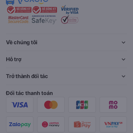
keyboard_arrow_down
Về chúng tôi
keyboard_arrow_down
Hỗ trợ
keyboard_arrow_down
Trở thành đối tác
Đối tác thanh toán