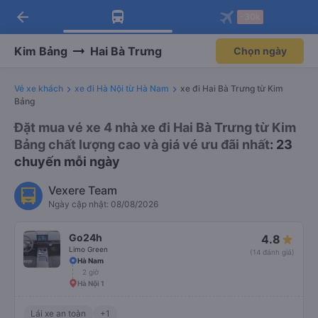
arrow_back
Tải app Vexere ngay!
Tải app Vexere
-30k
Mở app
Mở app
Nhận ưu đãi thành viên độc
-30k/ghế khi đặt vé máy bay qua
quyền
app
Kim Bảng
Hai Bà Trưng
Chọn ngày
Vé xe khách
xe đi Hà Nội từ Hà Nam
xe đi Hai Bà Trưng từ Kim
Bảng
Đặt mua vé xe 4 nhà xe đi Hai Bà Trưng từ Kim
Bảng chất lượng cao và giá vé ưu đãi nhất
: 23
chuyến mỗi ngày
Vexere Team
Ngày cập nhật: 08/08/2026
Go24h
4.8
Limo Green
(14 đánh giá)
Hà Nam
2 giờ
Hà Nội 1
Lái xe an toàn
+1