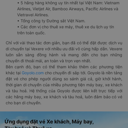
• 5 hãng hàng không uy tín nhất tại Việt Nam: Vietnam
Airlines, Vietjet Air, Bamboo Airways, Pacific Airlines và
Vietravel Airlines.
• Tổng công ty Đường sắt Việt Nam.
• Các đơn vị cho thuê xe máy, thuê xe du lịch uy tín
trên toàn quốc.
Chỉ với vài thao tác đơn giản, bạn đã có thể đặt được dịch vụ
di chuyển tại Vexere với nhiều ưu đãi vô cùng hấp dẫn. Vexere
luôn sẵn sàng đồng hành và mang đến cho bạn những
chuyến đi thoải mái, an toàn và trọn vẹn nhất.
Bên cạnh đó, bạn có thể tham khảo thêm các phương tiện
khác tại
Goyolo.com
cho chuyến đi sắp tới. Goyolo là nền tảng
đặt vé cho phép người dùng so sánh giá cả, giờ khởi hành,
thời gian di chuyển của nhiều phương tiện máy bay, xe khách
và tàu hoả. Hệ thống của Goyolo được liên kết trực tiếp với
các hãng máy bay, xe khách và tàu hoả, luôn đảm bảo có vé
cho bạn di chuyển.
Ứng dụng đặt vé Xe khách, Máy bay,