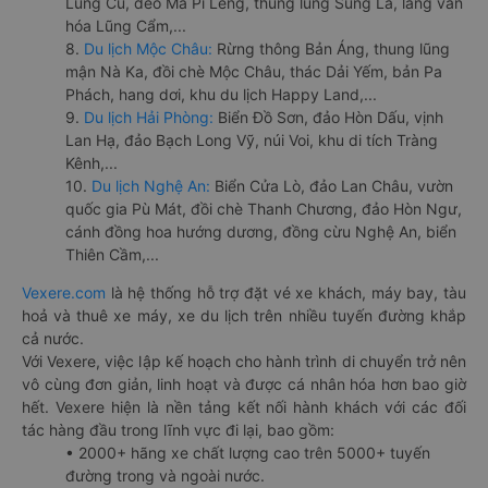
Lũng Cú, đèo Mã Pí Lèng, thung lũng Sủng Là, làng văn
hóa Lũng Cẩm,...
8.
Du lịch Mộc Châu:
Rừng thông Bản Áng, thung lũng
mận Nà Ka, đồi chè Mộc Châu, thác Dải Yếm, bản Pa
Phách, hang dơi, khu du lịch Happy Land,...
9.
Du lịch Hải Phòng:
Biển Đồ Sơn, đảo Hòn Dấu, vịnh
Lan Hạ, đảo Bạch Long Vỹ, núi Voi, khu di tích Tràng
Kênh,...
10.
Du lịch Nghệ An:
Biển Cửa Lò, đảo Lan Châu, vườn
quốc gia Pù Mát, đồi chè Thanh Chương, đảo Hòn Ngư,
cánh đồng hoa hướng dương, đồng cừu Nghệ An, biển
Thiên Cầm,...
Vexere.com
là hệ thống hỗ trợ đặt vé xe khách, máy bay, tàu
hoả và thuê xe máy, xe du lịch trên nhiều tuyến đường khắp
cả nước.
Với Vexere, việc lập kế hoạch cho hành trình di chuyển trở nên
vô cùng đơn giản, linh hoạt và được cá nhân hóa hơn bao giờ
hết. Vexere hiện là nền tảng kết nối hành khách với các đối
tác hàng đầu trong lĩnh vực đi lại, bao gồm:
• 2000+ hãng xe chất lượng cao trên 5000+ tuyến
đường trong và ngoài nước.