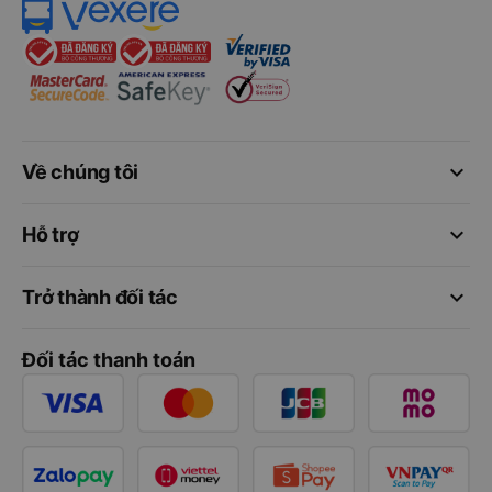
keyboard_arrow_down
Về chúng tôi
keyboard_arrow_down
Hỗ trợ
keyboard_arrow_down
Trở thành đối tác
Đối tác thanh toán