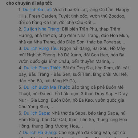
cho chuyến đi sắp tới:
1.
Du lịch Đà Lạt:
Vườn hoa Đà Lạt, làng Cù Lần, Happy
Hills, Fresh Garden, Tuyệt tình cốc, vườn thú Zoodoo,
đồi cỏ hồng Đà Lạt, đồi chè Cầu Đất,...
2.
Du lịch Nha Trang:
Bãi biển Trần Phú, tháp Trầm
Hương, nhà thờ đá, chợ đêm Nha Trang, đảo Hòn Mun,
nhà ga Nha Trang, đảo Điệp Sơn, thác bà Ponagar,...
3.
Du lịch Vũng Tàu:
Ngọn hải đăng, Bãi Sau, Hồ Mây,
mũi Nghinh Phong, hồ Đá Xanh, đồi Con Heo, hòn Bà,
vườn quốc gia Bình Châu, bến thuyền Marina,...
4.
Du lịch Phan Thiết:
Bãi đá Ông Địa, hòn Rơm, đồi cát
bay, Bàu Trắng - Bàu Sen, suối Tiên, làng chài Mũi Né,
đảo Hòn Bà, hải đăng Kê Gà,...
5.
Du lịch Buôn Ma Thuột:
Bảo tàng cà phê Buôn Mê
Thuột, núi Đá Voi, hồ Lắk, cụm 3 thác Dray Sap – Dray
Nur – Gia Long, Buôn Đôn, hồ Ea Kao, vườn quốc gia
Chư Yang Shin,...
6.
Du lịch Sapa:
Nhà thờ đá Sapa, bảo tàng Sapa, núi
Hàm Rồng, bản Cát Cát, thác Tiên Sa, thung lũng Hoa
Hồng, thung lũng Mường Hoa,...
7.
Du lịch Hà Giang:
Cao nguyên đá Đồng Văn, cột cờ