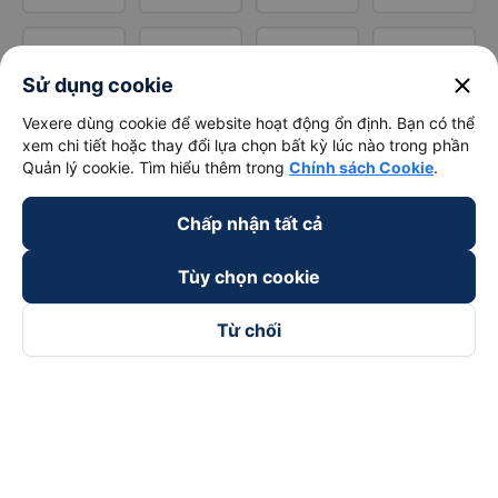
close
Sử dụng cookie
Vexere dùng cookie để website hoạt động ổn định. Bạn có thể
xem chi tiết hoặc thay đổi lựa chọn bất kỳ lúc nào trong phần
Quản lý cookie. Tìm hiểu thêm trong
Chính sách Cookie
.
Chấp nhận tất cả
Tùy chọn cookie
Từ chối
Theo dõi chúng tôi trên
Facebook
Tiktok
Youtube
Công ty TNHH Thương Mại Dịch Vụ Vexere