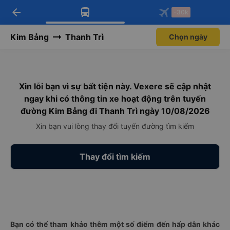
arrow_back
Tải app Vexere ngay!
Tải app Vexere
-30k
Mở app
Mở app
Nhận ưu đãi thành viên độc
-30k/ghế khi đặt vé máy bay qua
quyền
app
Kim Bảng
Thanh Trì
Chọn ngày
Xin lỗi bạn vì sự bất tiện này. Vexere sẽ cập nhật
ngay khi có thông tin xe hoạt động trên tuyến
đường Kim Bảng đi Thanh Trì ngày 10/08/2026
Xin bạn vui lòng thay đổi tuyến đường tìm kiếm
Thay đổi tìm kiếm
Bạn có thể tham khảo thêm một số điểm đến hấp dẫn khác