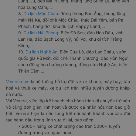
Lũng Cú, đèo Mã Pí Lèng, thung lũng Sủng Là, làng văn
hóa Lũng Cẩm,...
8.
Du lịch Mộc Châu:
Rừng thông Bản Áng, thung lũng
mận Nà Ka, đồi chè Mộc Châu, thác Dải Yếm, bản Pa
Phách, hang dơi, khu du lịch Happy Land,...
9.
Du lịch Hải Phòng:
Biển Đồ Sơn, đảo Hòn Dấu, vịnh
Lan Hạ, đảo Bạch Long Vỹ, núi Voi, khu di tích Tràng
Kênh,...
10.
Du lịch Nghệ An:
Biển Cửa Lò, đảo Lan Châu, vườn
quốc gia Pù Mát, đồi chè Thanh Chương, đảo Hòn Ngư,
cánh đồng hoa hướng dương, đồng cừu Nghệ An, biển
Thiên Cầm,...
Vexere.com
là hệ thống hỗ trợ đặt vé xe khách, máy bay, tàu
hoả và thuê xe máy, xe du lịch trên nhiều tuyến đường khắp
cả nước.
Với Vexere, việc lập kế hoạch cho hành trình di chuyển trở nên
vô cùng đơn giản, linh hoạt và được cá nhân hóa hơn bao giờ
hết. Vexere hiện là nền tảng kết nối hành khách với các đối
tác hàng đầu trong lĩnh vực đi lại, bao gồm:
• 2000+ hãng xe chất lượng cao trên 5000+ tuyến
đường trong và ngoài nước.