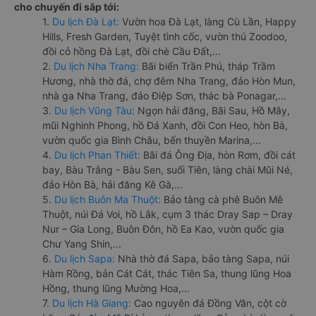
cho chuyến đi sắp tới:
1.
Du lịch Đà Lạt:
Vườn hoa Đà Lạt, làng Cù Lần, Happy
Hills, Fresh Garden, Tuyệt tình cốc, vườn thú Zoodoo,
đồi cỏ hồng Đà Lạt, đồi chè Cầu Đất,...
2.
Du lịch Nha Trang:
Bãi biển Trần Phú, tháp Trầm
Hương, nhà thờ đá, chợ đêm Nha Trang, đảo Hòn Mun,
nhà ga Nha Trang, đảo Điệp Sơn, thác bà Ponagar,...
3.
Du lịch Vũng Tàu:
Ngọn hải đăng, Bãi Sau, Hồ Mây,
mũi Nghinh Phong, hồ Đá Xanh, đồi Con Heo, hòn Bà,
vườn quốc gia Bình Châu, bến thuyền Marina,...
4.
Du lịch Phan Thiết:
Bãi đá Ông Địa, hòn Rơm, đồi cát
bay, Bàu Trắng - Bàu Sen, suối Tiên, làng chài Mũi Né,
đảo Hòn Bà, hải đăng Kê Gà,...
5.
Du lịch Buôn Ma Thuột:
Bảo tàng cà phê Buôn Mê
Thuột, núi Đá Voi, hồ Lắk, cụm 3 thác Dray Sap – Dray
Nur – Gia Long, Buôn Đôn, hồ Ea Kao, vườn quốc gia
Chư Yang Shin,...
6.
Du lịch Sapa:
Nhà thờ đá Sapa, bảo tàng Sapa, núi
Hàm Rồng, bản Cát Cát, thác Tiên Sa, thung lũng Hoa
Hồng, thung lũng Mường Hoa,...
7.
Du lịch Hà Giang:
Cao nguyên đá Đồng Văn, cột cờ