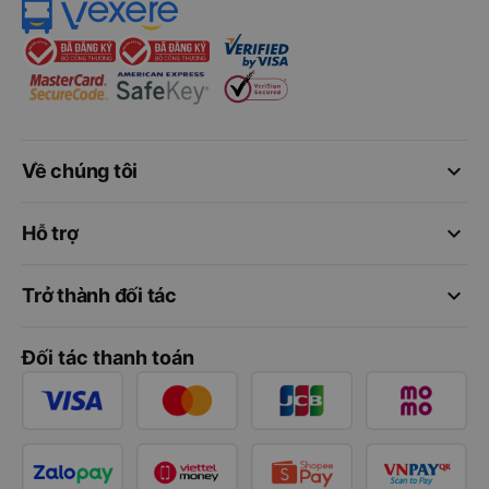
keyboard_arrow_down
Về chúng tôi
keyboard_arrow_down
Hỗ trợ
keyboard_arrow_down
Trở thành đối tác
Đối tác thanh toán