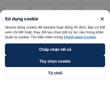
close
Sử dụng cookie
Vexere dùng cookie để website hoạt động ổn định. Bạn có thể
xem chi tiết hoặc thay đổi lựa chọn bất kỳ lúc nào trong phần
Quản lý cookie. Tìm hiểu thêm trong
Chính sách Cookie
.
Chấp nhận tất cả
Tùy chọn cookie
Từ chối
Theo dõi chúng tôi trên
Facebook
Tiktok
Youtube
Công ty TNHH Thương Mại Dịch Vụ Vexere