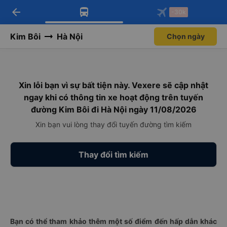
arrow_back
Tải app Vexere ngay!
Tải app Vexere
-30k
Mở app
Mở app
Nhận ưu đãi thành viên độc
-30k/ghế khi đặt vé máy bay qua
quyền
app
Kim Bôi
Hà Nội
Chọn ngày
Xin lỗi bạn vì sự bất tiện này. Vexere sẽ cập nhật
ngay khi có thông tin xe hoạt động trên tuyến
đường Kim Bôi đi Hà Nội ngày 11/08/2026
Xin bạn vui lòng thay đổi tuyến đường tìm kiếm
Thay đổi tìm kiếm
Bạn có thể tham khảo thêm một số điểm đến hấp dẫn khác