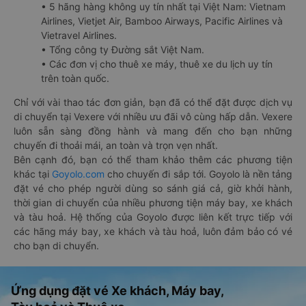
• 5 hãng hàng không uy tín nhất tại Việt Nam: Vietnam
Airlines, Vietjet Air, Bamboo Airways, Pacific Airlines và
Vietravel Airlines.
• Tổng công ty Đường sắt Việt Nam.
• Các đơn vị cho thuê xe máy, thuê xe du lịch uy tín
trên toàn quốc.
Chỉ với vài thao tác đơn giản, bạn đã có thể đặt được dịch vụ
di chuyển tại Vexere với nhiều ưu đãi vô cùng hấp dẫn. Vexere
luôn sẵn sàng đồng hành và mang đến cho bạn những
chuyến đi thoải mái, an toàn và trọn vẹn nhất.
Bên cạnh đó, bạn có thể tham khảo thêm các phương tiện
khác tại
Goyolo.com
cho chuyến đi sắp tới. Goyolo là nền tảng
đặt vé cho phép người dùng so sánh giá cả, giờ khởi hành,
thời gian di chuyển của nhiều phương tiện máy bay, xe khách
và tàu hoả. Hệ thống của Goyolo được liên kết trực tiếp với
các hãng máy bay, xe khách và tàu hoả, luôn đảm bảo có vé
cho bạn di chuyển.
Ứng dụng đặt vé Xe khách, Máy bay,