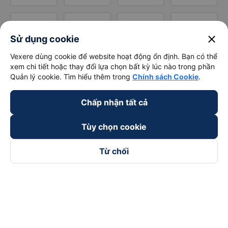
close
Sử dụng cookie
Vexere dùng cookie để website hoạt động ổn định. Bạn có thể
xem chi tiết hoặc thay đổi lựa chọn bất kỳ lúc nào trong phần
Quản lý cookie. Tìm hiểu thêm trong
Chính sách Cookie
.
Chấp nhận tất cả
Tùy chọn cookie
Từ chối
Theo dõi chúng tôi trên
Facebook
Tiktok
Youtube
Công ty TNHH Thương Mại Dịch Vụ Vexere