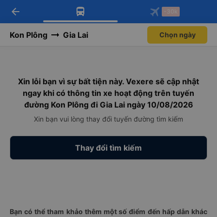
arrow_back
Tải app Vexere ngay!
Tải app Vexere
-30k
Mở app
Mở app
Nhận ưu đãi thành viên độc
-30k/ghế khi đặt vé máy bay qua
quyền
app
Kon Plông
Gia Lai
Chọn ngày
Xin lỗi bạn vì sự bất tiện này. Vexere sẽ cập nhật
ngay khi có thông tin xe hoạt động trên tuyến
đường Kon Plông đi Gia Lai ngày 10/08/2026
Xin bạn vui lòng thay đổi tuyến đường tìm kiếm
Thay đổi tìm kiếm
Bạn có thể tham khảo thêm một số điểm đến hấp dẫn khác