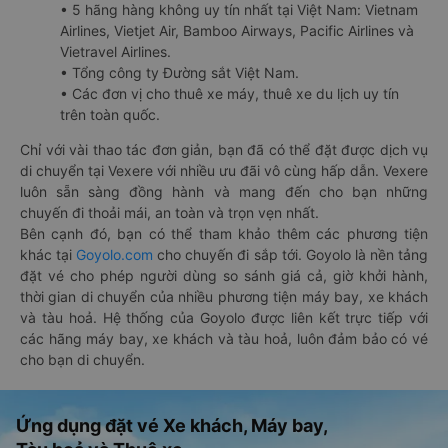
• 5 hãng hàng không uy tín nhất tại Việt Nam: Vietnam
Airlines, Vietjet Air, Bamboo Airways, Pacific Airlines và
Vietravel Airlines.
• Tổng công ty Đường sắt Việt Nam.
• Các đơn vị cho thuê xe máy, thuê xe du lịch uy tín
trên toàn quốc.
Chỉ với vài thao tác đơn giản, bạn đã có thể đặt được dịch vụ
di chuyển tại Vexere với nhiều ưu đãi vô cùng hấp dẫn. Vexere
luôn sẵn sàng đồng hành và mang đến cho bạn những
chuyến đi thoải mái, an toàn và trọn vẹn nhất.
Bên cạnh đó, bạn có thể tham khảo thêm các phương tiện
khác tại
Goyolo.com
cho chuyến đi sắp tới. Goyolo là nền tảng
đặt vé cho phép người dùng so sánh giá cả, giờ khởi hành,
thời gian di chuyển của nhiều phương tiện máy bay, xe khách
và tàu hoả. Hệ thống của Goyolo được liên kết trực tiếp với
các hãng máy bay, xe khách và tàu hoả, luôn đảm bảo có vé
cho bạn di chuyển.
Ứng dụng đặt vé Xe khách, Máy bay,