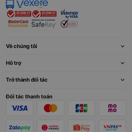
keyboard_arrow_down
Về chúng tôi
keyboard_arrow_down
Hỗ trợ
keyboard_arrow_down
Trở thành đối tác
Đối tác thanh toán