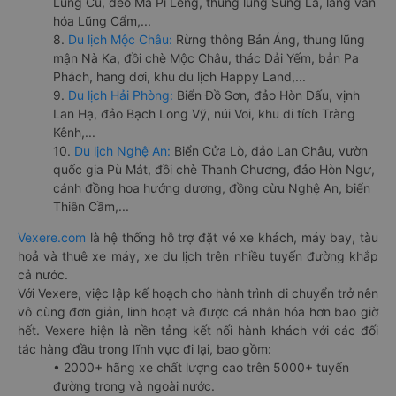
Lũng Cú, đèo Mã Pí Lèng, thung lũng Sủng Là, làng văn
hóa Lũng Cẩm,...
8.
Du lịch Mộc Châu:
Rừng thông Bản Áng, thung lũng
mận Nà Ka, đồi chè Mộc Châu, thác Dải Yếm, bản Pa
Phách, hang dơi, khu du lịch Happy Land,...
9.
Du lịch Hải Phòng:
Biển Đồ Sơn, đảo Hòn Dấu, vịnh
Lan Hạ, đảo Bạch Long Vỹ, núi Voi, khu di tích Tràng
Kênh,...
10.
Du lịch Nghệ An:
Biển Cửa Lò, đảo Lan Châu, vườn
quốc gia Pù Mát, đồi chè Thanh Chương, đảo Hòn Ngư,
cánh đồng hoa hướng dương, đồng cừu Nghệ An, biển
Thiên Cầm,...
Vexere.com
là hệ thống hỗ trợ đặt vé xe khách, máy bay, tàu
hoả và thuê xe máy, xe du lịch trên nhiều tuyến đường khắp
cả nước.
Với Vexere, việc lập kế hoạch cho hành trình di chuyển trở nên
vô cùng đơn giản, linh hoạt và được cá nhân hóa hơn bao giờ
hết. Vexere hiện là nền tảng kết nối hành khách với các đối
tác hàng đầu trong lĩnh vực đi lại, bao gồm:
• 2000+ hãng xe chất lượng cao trên 5000+ tuyến
đường trong và ngoài nước.