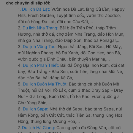
cho chuyến đi sắp tới:
1.
Du lịch Đà Lạt:
Vườn hoa Đà Lạt, làng Cù Lần, Happy
Hills, Fresh Garden, Tuyệt tình cốc, vườn thú Zoodoo,
đồi cỏ hồng Đà Lạt, đồi chè Cầu Đất,...
2.
Du lịch Nha Trang:
Bãi biển Trần Phú, tháp Trầm
Hương, nhà thờ đá, chợ đêm Nha Trang, đảo Hòn Mun,
nhà ga Nha Trang, đảo Điệp Sơn, thác bà Ponagar,...
3.
Du lịch Vũng Tàu:
Ngọn hải đăng, Bãi Sau, Hồ Mây,
mũi Nghinh Phong, hồ Đá Xanh, đồi Con Heo, hòn Bà,
vườn quốc gia Bình Châu, bến thuyền Marina,...
4.
Du lịch Phan Thiết:
Bãi đá Ông Địa, hòn Rơm, đồi cát
bay, Bàu Trắng - Bàu Sen, suối Tiên, làng chài Mũi Né,
đảo Hòn Bà, hải đăng Kê Gà,...
5.
Du lịch Buôn Ma Thuột:
Bảo tàng cà phê Buôn Mê
Thuột, núi Đá Voi, hồ Lắk, cụm 3 thác Dray Sap – Dray
Nur – Gia Long, Buôn Đôn, hồ Ea Kao, vườn quốc gia
Chư Yang Shin,...
6.
Du lịch Sapa:
Nhà thờ đá Sapa, bảo tàng Sapa, núi
Hàm Rồng, bản Cát Cát, thác Tiên Sa, thung lũng Hoa
Hồng, thung lũng Mường Hoa,...
7.
Du lịch Hà Giang:
Cao nguyên đá Đồng Văn, cột cờ