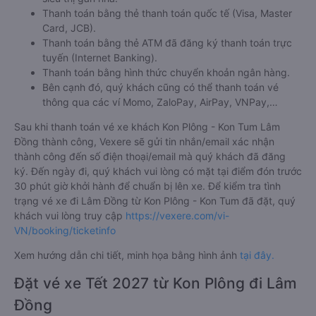
Thanh toán bằng thẻ thanh toán quốc tế (Visa, Master
Card, JCB).
Thanh toán bằng thẻ ATM đã đăng ký thanh toán trực
tuyến (Internet Banking).
Thanh toán bằng hình thức chuyển khoản ngân hàng.
Bên cạnh đó, quý khách cũng có thể thanh toán vé
thông qua các ví Momo, ZaloPay, AirPay, VNPay,…
Sau khi thanh toán vé xe khách Kon Plông - Kon Tum Lâm
Đồng thành công, Vexere sẽ gửi tin nhắn/email xác nhận
thành công đến số điện thoại/email mà quý khách đã đăng
ký. Đến ngày đi, quý khách vui lòng có mặt tại điểm đón trước
30 phút giờ khởi hành để chuẩn bị lên xe. Để kiểm tra tình
trạng vé xe đi Lâm Đồng từ Kon Plông - Kon Tum đã đặt, quý
khách vui lòng truy cập
https://vexere.com/vi-
VN/booking/ticketinfo
Xem hướng dẫn chi tiết, minh họa bằng hình ảnh
tại đây.
Đặt vé xe Tết 2027 từ Kon Plông đi Lâm
Đồng