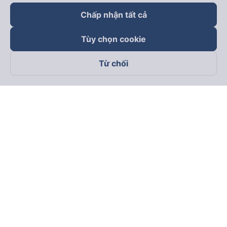
Chấp nhận tất cả
Tùy chọn cookie
Từ chối
Theo dõi chúng tôi trên
Facebook
Tiktok
Youtube
Công ty TNHH Thương Mại Dịch Vụ Vexere
Địa chỉ đăng ký kinh doanh: 8C Chữ Đồng Tử, Phường Tân
Sơn Nhất, TP. Hồ Chí Minh, Việt Nam
Địa chỉ
:
Lầu 2, toà nhà H3 Circo Hoàng Diệu, 384 Hoàng Diệu,
Phường Khánh Hội, TP Hồ Chí Minh, Việt Nam
Tầng 3, toà nhà 101 Láng Hạ, 101 Láng Hạ, Phường Láng, TP.
Hà Nội, Việt Nam
Giấy chứng nhận ĐKKD số 0315133726 do Sở KH và ĐT TP.
Hồ Chí Minh cấp lần đầu ngày 27/6/2018
Bản quyền © 2025 thuộc về Vexere.com