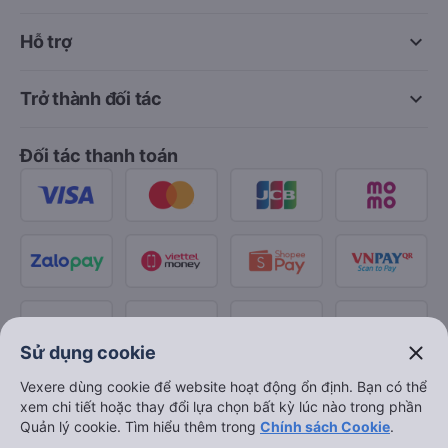
keyboard_arrow_down
Hỗ trợ
keyboard_arrow_down
Trở thành đối tác
Đối tác thanh toán
close
Sử dụng cookie
Vexere dùng cookie để website hoạt động ổn định. Bạn có thể
xem chi tiết hoặc thay đổi lựa chọn bất kỳ lúc nào trong phần
Quản lý cookie. Tìm hiểu thêm trong
Chính sách Cookie
.