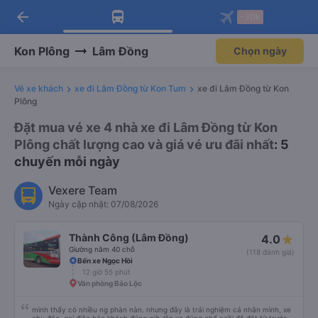
arrow_back
Tải app Vexere ngay!
Tải app Vexere
-30k
Mở app
Mở app
Nhận ưu đãi thành viên độc
-30k/ghế khi đặt vé máy bay qua
quyền
app
Kon Plông
Lâm Đồng
Chọn ngày
Vé xe khách
xe đi Lâm Đồng từ Kon Tum
xe đi Lâm Đồng từ Kon
Plông
Đặt mua vé xe 4 nhà xe đi Lâm Đồng từ Kon
Plông chất lượng cao và giá vé ưu đãi nhất
: 5
chuyến mỗi ngày
Vexere Team
Ngày cập nhật: 07/08/2026
Thành Công (Lâm Đồng)
4.0
Giường nằm 40 chỗ
(118 đánh giá)
Bến xe Ngọc Hồi
12 giờ 55 phút
Văn phòng Bảo Lộc
mình thấy có nhiều ng phàn nàn. nhưng đây là trải nghiệm cá nhân mình, xe