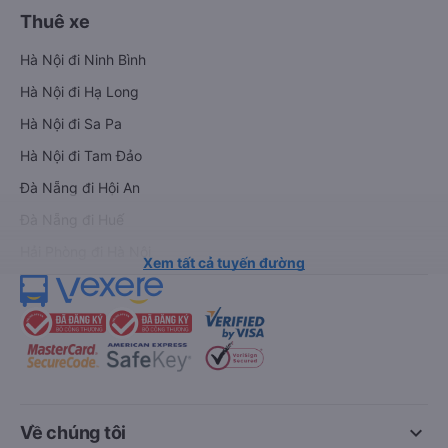
Thuê xe
Hà Nội đi Ninh Bình
Hà Nội đi Hạ Long
Hà Nội đi Sa Pa
Hà Nội đi Tam Đảo
Đà Nẵng đi Hội An
Đà Nẵng đi Huế
Hải Phòng đi Hà Nội
Xem tất cả tuyến đường
keyboard_arrow_down
Về chúng tôi