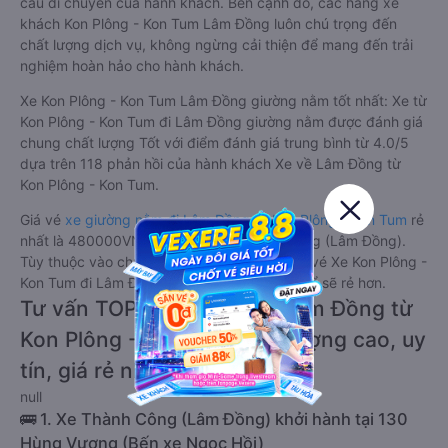
cầu di chuyển của hành khách. Bên cạnh đó, các hãng xe
khách Kon Plông - Kon Tum Lâm Đồng luôn chú trọng đến
chất lượng dịch vụ, không ngừng cải thiện để mang đến trải
nghiệm hoàn hảo cho hành khách.
Xe Kon Plông - Kon Tum Lâm Đồng giường nằm tốt nhất: Xe từ
Kon Plông - Kon Tum đi Lâm Đồng giường nằm được đánh giá
chung chất lượng Tốt với điểm đánh giá trung bình từ 4.0/5
dựa trên 118 phản hồi của hành khách Xe về Lâm Đồng từ
Kon Plông - Kon Tum.
Giá vé
xe giường nằm đi Lâm Đồng từ Kon Plông - Kon Tum
rẻ
nhất là 480000VND của hãng xe Thành Công (Lâm Đồng).
Tùy thuộc vào chương trình khuyến mãi, giá vé Xe Kon Plông -
Kon Tum đi Lâm Đồng giường nằm này có thể sẽ rẻ hơn.
Tư vấn TOP 1 xe khách đi Lâm Đồng từ
Kon Plông - Kon Tum chất lượng cao, uy
tín, giá rẻ nhất 08/2026
null
🚌 1. Xe Thành Công (Lâm Đồng) khởi hành tại 130
Hùng Vương (Bến xe Ngọc Hồi)