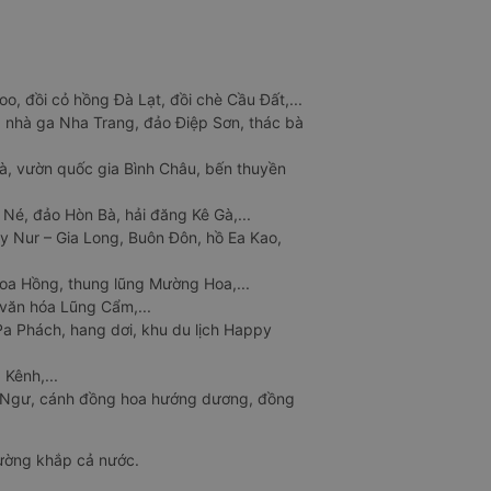
o, đồi cỏ hồng Đà Lạt, đồi chè Cầu Đất,...
 nhà ga Nha Trang, đảo Điệp Sơn, thác bà
à, vườn quốc gia Bình Châu, bến thuyền
 Né, đảo Hòn Bà, hải đăng Kê Gà,...
y Nur – Gia Long, Buôn Đôn, hồ Ea Kao,
Hoa Hồng, thung lũng Mường Hoa,...
văn hóa Lũng Cẩm,...
a Phách, hang dơi, khu du lịch Happy
 Kênh,...
n Ngư, cánh đồng hoa hướng dương, đồng
đường khắp cả nước.