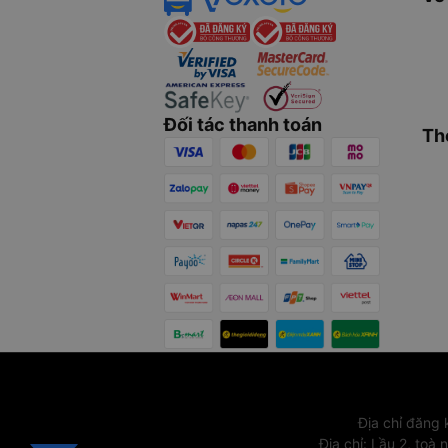
Đối tác thanh toán
Th
Địa chỉ đăng
Địa chỉ
:
Lầu 2, toà 