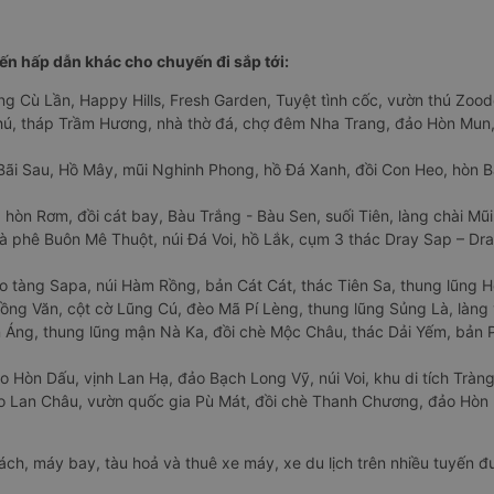
n hấp dẫn khác cho chuyến đi sắp tới:
ng Cù Lần, Happy Hills, Fresh Garden, Tuyệt tình cốc, vườn thú Zoodo
Phú, tháp Trầm Hương, nhà thờ đá, chợ đêm Nha Trang, đảo Hòn Mun,
Bãi Sau, Hồ Mây, mũi Nghinh Phong, hồ Đá Xanh, đồi Con Heo, hòn B
 hòn Rơm, đồi cát bay, Bàu Trắng - Bàu Sen, suối Tiên, làng chài Mũi
à phê Buôn Mê Thuột, núi Đá Voi, hồ Lắk, cụm 3 thác Dray Sap – Dra
o tàng Sapa, núi Hàm Rồng, bản Cát Cát, thác Tiên Sa, thung lũng 
ng Văn, cột cờ Lũng Cú, đèo Mã Pí Lèng, thung lũng Sủng Là, làng 
Áng, thung lũng mận Nà Ka, đồi chè Mộc Châu, thác Dải Yếm, bản P
o Hòn Dấu, vịnh Lan Hạ, đảo Bạch Long Vỹ, núi Voi, khu di tích Tràng
ảo Lan Châu, vườn quốc gia Pù Mát, đồi chè Thanh Chương, đảo Hò
hách, máy bay, tàu hoả và thuê xe máy, xe du lịch trên nhiều tuyến 