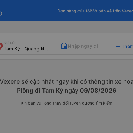
Đơn hàng của tôi
Mở bán vé trên Vexe
fo
Nơi đến
add
Nhập ngày đi
Thêm
. Vexere sẽ cập nhật ngay khi có thông tin xe
hoạ
Plông đi Tam Kỳ
ngày
09/08/2026
Xin bạn vui lòng thay đổi tuyến đường tìm kiếm