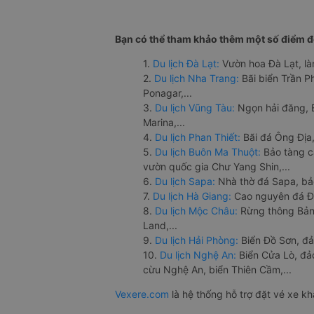
Bạn có thể tham khảo thêm một số điểm đế
1.
Du lịch Đà Lạt:
Vườn hoa Đà Lạt, là
2.
Du lịch Nha Trang:
Bãi biển Trần 
Ponagar,...
3.
Du lịch Vũng Tàu:
Ngọn hải đăng, 
Marina,...
4.
Du lịch Phan Thiết:
Bãi đá Ông Địa,
5.
Du lịch Buôn Ma Thuột:
Bảo tàng c
vườn quốc gia Chư Yang Shin,...
6.
Du lịch Sapa:
Nhà thờ đá Sapa, bả
7.
Du lịch Hà Giang:
Cao nguyên đá Đồ
8.
Du lịch Mộc Châu:
Rừng thông Bản 
Land,...
9.
Du lịch Hải Phòng:
Biển Đồ Sơn, đả
10.
Du lịch Nghệ An:
Biển Cửa Lò, đ
cừu Nghệ An, biển Thiên Cầm,...
Vexere.com
là hệ thống hỗ trợ đặt vé xe k