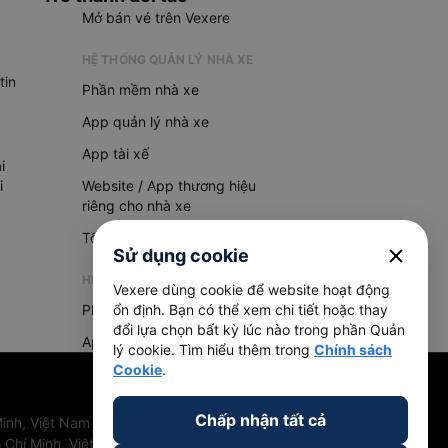
Mở bán vé trên Vexere
HỆ THỐNG QUẢN LÝ NHÀ XE
tin
Phần mềm nhà xe
App quản lý nhà xe
App tài xế
i
i
Website / App thương hiệu
riêng cho nhà xe
Tổng đài AI
close
Sử dụng cookie
HỆ THỐNG QUẢN LÝ HÀNG HOÁ
Vexere dùng cookie để website hoạt động
Phần mềm quản lý hàng hoá
ổn định. Bạn có thể xem chi tiết hoặc thay
đổi lựa chọn bất kỳ lúc nào trong phần Quản
App quản lý hàng hoá
lý cookie. Tìm hiểu thêm trong
Chính sách
Cookie
.
Chấp nhận tất cả
inh, Việt Nam
 Chí Minh, Việt Nam