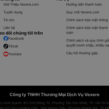
Giới Thiệu Vexere.com
Hướng dẫn thanh toán
Tuyển dụng
Quy chế Vexere.com
Tin tức
Chính sách bảo mật thông 
Liên hệ
Chính sách bảo mật thanh
eo dõi chúng tôi trên
toán
Facebook
Chính sách và quy trình giả
quyết tranh chấp, khiếu nạ
Tiktok
Câu hỏi thường gặp
Youtube
Công ty TNHH Thương Mại Dịch Vụ Vexere
 ký kinh doanh: 8C Chữ Đồng Tử, Phường Tân Sơn Nhất, TP. Hồ Chí M
nhà H3 Circo Hoàng Diệu, 384 Hoàng Diệu, Phường Khánh Hội, TP Hồ