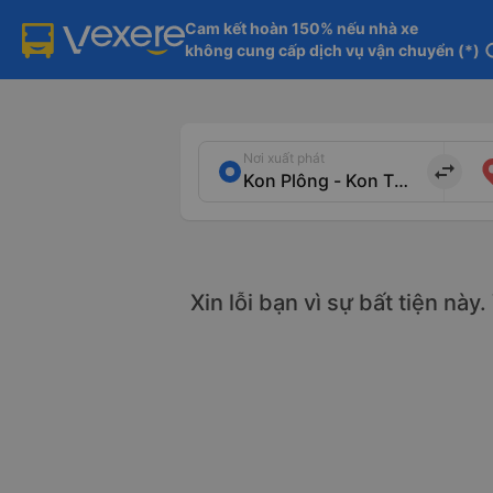
Cam kết hoàn 150% nếu nhà xe

không cung cấp dịch vụ vận chuyển (*)
in
Nơi xuất phát
import_export
Xin lỗi bạn vì sự bất tiện này