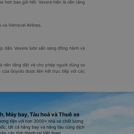
óa hơn bao giờ hết. Vexere hiện là nền tảng
 và Vietravel Airlines.
hấp dẫn. Vexere luôn sẵn sàng đồng hành và
 là nền tảng đặt vé cho phép người dùng so
 của Goyolo được liên kết trực tiếp với các
h, Máy bay, Tàu hoả và Thuê xe
ương tiện với hơn 3000+ nhà xe chất lượng
ốc, tất cả hãng bay và hãng tàu cùng dịch
hắp các tỉnh thành tại Việt Nam.