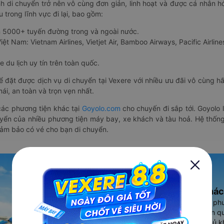
nh di chuyển trở nên vô cùng đơn giản, linh hoạt và được cá nhân h
 trong lĩnh vực đi lại, bao gồm:
n 5000+ tuyến đường trong và ngoài nước.
ệt Nam: Vietnam Airlines, Vietjet Air, Bamboo Airways, Pacific Airlines
 du lịch uy tín trên toàn quốc.
thể đặt được dịch vụ di chuyển tại Vexere với nhiều ưu đãi vô cùng 
i, an toàn và trọn vẹn nhất.
ác phương tiện khác tại
Goyolo.com
cho chuyến đi sắp tới. Goyolo
huyển của nhiều phương tiện máy bay, xe khách và tàu hoả. Hệ thống
đảm bảo có vé cho bạn di chuyển.
Ứng dụng đặt vé Xe khác
Vexere - ứng dụng đặt vé đa ph
cao, 5000+ tuyến đường toàn qu
vụ thuê xe máy, xe du lịch phủ k