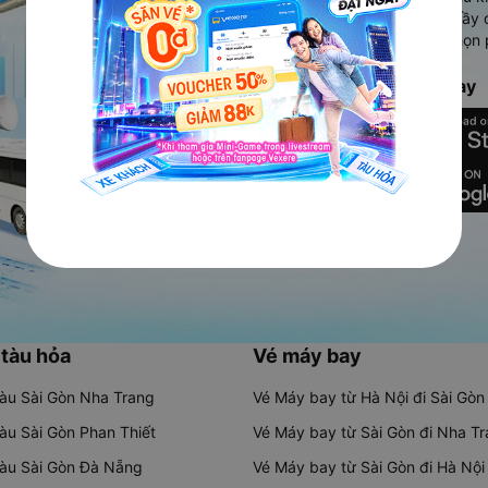
Ứng dụng hiển thị thông tin đầy 
người dùng so sánh và lựa chọn 
chóng và phù hợp nhất.
Tải ứng dụng Vexere ngay
 tàu hỏa
Vé máy bay
tàu Sài Gòn Nha Trang
Vé Máy bay từ Hà Nội đi Sài Gòn
tàu Sài Gòn Phan Thiết
Vé Máy bay từ Sài Gòn đi Nha T
tàu Sài Gòn Đà Nẵng
Vé Máy bay từ Sài Gòn đi Hà Nội