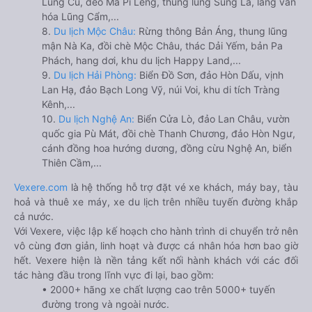
Lũng Cú, đèo Mã Pí Lèng, thung lũng Sủng Là, làng văn
hóa Lũng Cẩm,...
8.
Du lịch Mộc Châu:
Rừng thông Bản Áng, thung lũng
mận Nà Ka, đồi chè Mộc Châu, thác Dải Yếm, bản Pa
Phách, hang dơi, khu du lịch Happy Land,...
9.
Du lịch Hải Phòng:
Biển Đồ Sơn, đảo Hòn Dấu, vịnh
Lan Hạ, đảo Bạch Long Vỹ, núi Voi, khu di tích Tràng
Kênh,...
10.
Du lịch Nghệ An:
Biển Cửa Lò, đảo Lan Châu, vườn
quốc gia Pù Mát, đồi chè Thanh Chương, đảo Hòn Ngư,
cánh đồng hoa hướng dương, đồng cừu Nghệ An, biển
Thiên Cầm,...
Vexere.com
là hệ thống hỗ trợ đặt vé xe khách, máy bay, tàu
hoả và thuê xe máy, xe du lịch trên nhiều tuyến đường khắp
cả nước.
Với Vexere, việc lập kế hoạch cho hành trình di chuyển trở nên
vô cùng đơn giản, linh hoạt và được cá nhân hóa hơn bao giờ
hết. Vexere hiện là nền tảng kết nối hành khách với các đối
tác hàng đầu trong lĩnh vực đi lại, bao gồm:
• 2000+ hãng xe chất lượng cao trên 5000+ tuyến
đường trong và ngoài nước.