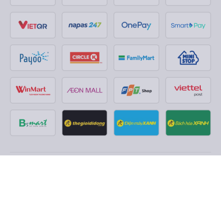
Theo dõi chúng tôi trên
Facebook
Tiktok
Youtube
Công ty TNHH Thương Mại Dịch Vụ Vexere