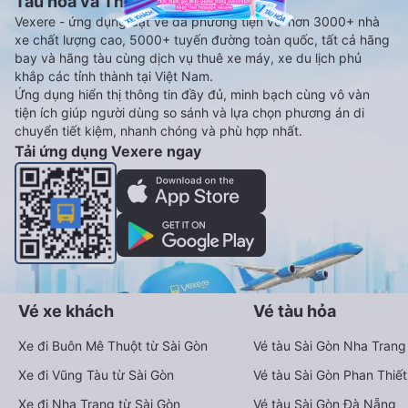
Tàu hoả và Thuê xe
Vexere - ứng dụng đặt vé đa phương tiện với hơn 3000+ nhà
xe chất lượng cao, 5000+ tuyến đường toàn quốc, tất cả hãng
bay và hãng tàu cùng dịch vụ thuê xe máy, xe du lịch phủ
khắp các tỉnh thành tại Việt Nam.
Ứng dụng hiển thị thông tin đầy đủ, minh bạch cùng vô vàn
tiện ích giúp người dùng so sánh và lựa chọn phương án di
chuyển tiết kiệm, nhanh chóng và phù hợp nhất.
Tải ứng dụng Vexere ngay
Vé xe khách
Vé tàu hỏa
Xe đi Buôn Mê Thuột từ Sài Gòn
Vé tàu Sài Gòn Nha Trang
Xe đi Vũng Tàu từ Sài Gòn
Vé tàu Sài Gòn Phan Thiết
Xe đi Nha Trang từ Sài Gòn
Vé tàu Sài Gòn Đà Nẵng