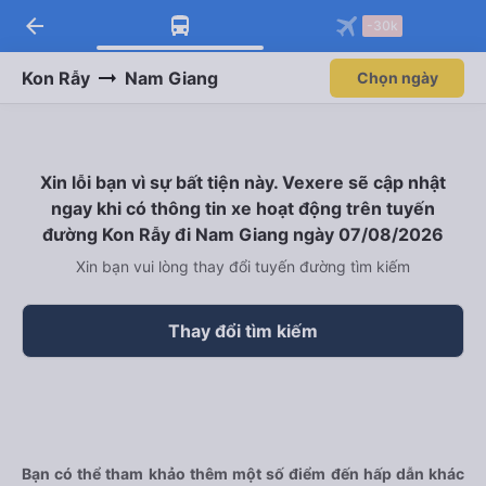
arrow_back
Tải app Vexere ngay!
Tải app Vexere
-30k
Mở app
Mở app
Nhận ưu đãi thành viên độc
-30k/ghế khi đặt vé máy bay qua
quyền
app
Kon Rẫy
Nam Giang
Chọn ngày
Xin lỗi bạn vì sự bất tiện này. Vexere sẽ cập nhật
ngay khi có thông tin xe hoạt động trên tuyến
đường Kon Rẫy đi Nam Giang ngày 07/08/2026
Xin bạn vui lòng thay đổi tuyến đường tìm kiếm
Thay đổi tìm kiếm
Bạn có thể tham khảo thêm một số điểm đến hấp dẫn khác