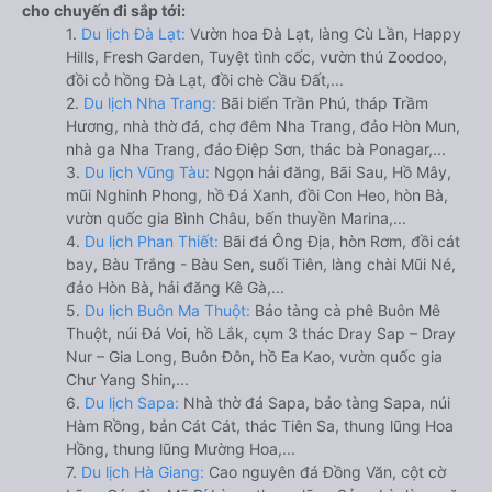
cho chuyến đi sắp tới:
1.
Du lịch Đà Lạt:
Vườn hoa Đà Lạt, làng Cù Lần, Happy
Hills, Fresh Garden, Tuyệt tình cốc, vườn thú Zoodoo,
đồi cỏ hồng Đà Lạt, đồi chè Cầu Đất,...
2.
Du lịch Nha Trang:
Bãi biển Trần Phú, tháp Trầm
Hương, nhà thờ đá, chợ đêm Nha Trang, đảo Hòn Mun,
nhà ga Nha Trang, đảo Điệp Sơn, thác bà Ponagar,...
3.
Du lịch Vũng Tàu:
Ngọn hải đăng, Bãi Sau, Hồ Mây,
mũi Nghinh Phong, hồ Đá Xanh, đồi Con Heo, hòn Bà,
vườn quốc gia Bình Châu, bến thuyền Marina,...
4.
Du lịch Phan Thiết:
Bãi đá Ông Địa, hòn Rơm, đồi cát
bay, Bàu Trắng - Bàu Sen, suối Tiên, làng chài Mũi Né,
đảo Hòn Bà, hải đăng Kê Gà,...
5.
Du lịch Buôn Ma Thuột:
Bảo tàng cà phê Buôn Mê
Thuột, núi Đá Voi, hồ Lắk, cụm 3 thác Dray Sap – Dray
Nur – Gia Long, Buôn Đôn, hồ Ea Kao, vườn quốc gia
Chư Yang Shin,...
6.
Du lịch Sapa:
Nhà thờ đá Sapa, bảo tàng Sapa, núi
Hàm Rồng, bản Cát Cát, thác Tiên Sa, thung lũng Hoa
Hồng, thung lũng Mường Hoa,...
7.
Du lịch Hà Giang:
Cao nguyên đá Đồng Văn, cột cờ