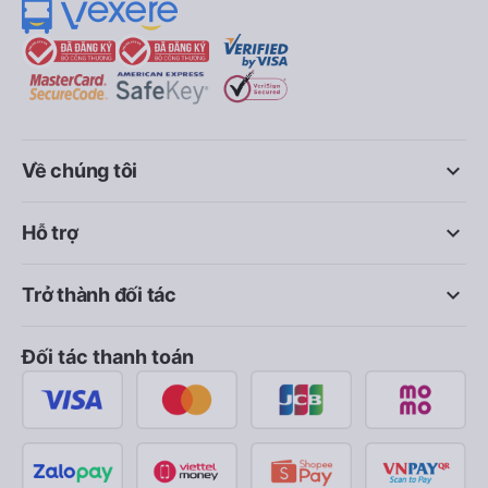
keyboard_arrow_down
Về chúng tôi
keyboard_arrow_down
Hỗ trợ
keyboard_arrow_down
Trở thành đối tác
Đối tác thanh toán