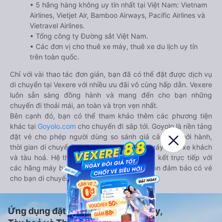
• 5 hãng hàng không uy tín nhất tại Việt Nam: Vietnam
Airlines, Vietjet Air, Bamboo Airways, Pacific Airlines và
Vietravel Airlines.
• Tổng công ty Đường sắt Việt Nam.
• Các đơn vị cho thuê xe máy, thuê xe du lịch uy tín
trên toàn quốc.
Chỉ với vài thao tác đơn giản, bạn đã có thể đặt được dịch vụ
di chuyển tại Vexere với nhiều ưu đãi vô cùng hấp dẫn. Vexere
luôn sẵn sàng đồng hành và mang đến cho bạn những
chuyến đi thoải mái, an toàn và trọn vẹn nhất.
Bên cạnh đó, bạn có thể tham khảo thêm các phương tiện
khác tại
Goyolo.com
cho chuyến đi sắp tới. Goyolo là nền tảng
đặt vé cho phép người dùng so sánh giá cả, giờ khởi hành,
thời gian di chuyển của nhiều phương tiện máy bay, xe khách
và tàu hoả. Hệ thống của Goyolo được liên kết trực tiếp với
các hãng máy bay, xe khách và tàu hoả, luôn đảm bảo có vé
cho bạn di chuyển.
Ứng dụng đặt vé Xe khách, Máy bay,