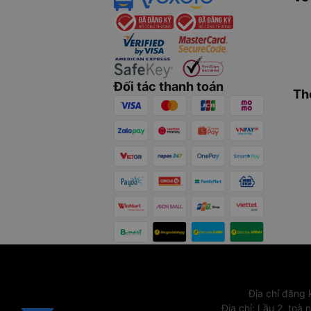
Đối tác thanh toán
Th
Địa chỉ đăng
Địa chỉ
:
Lầu 2, toà 