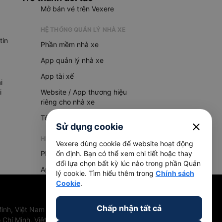
Mở bán vé trên Vexere
HỆ THỐNG QUẢN LÝ NHÀ XE
tin
Phần mềm nhà xe
App quản lý nhà xe
App tài xế
i
i
Website / App thương hiệu
riêng cho nhà xe
Tổng đài AI
close
Sử dụng cookie
HỆ THỐNG QUẢN LÝ HÀNG HOÁ
Vexere dùng cookie để website hoạt động
Phần mềm quản lý hàng hoá
ổn định. Bạn có thể xem chi tiết hoặc thay
đổi lựa chọn bất kỳ lúc nào trong phần Quản
App quản lý hàng hoá
lý cookie. Tìm hiểu thêm trong
Chính sách
Cookie
.
Chấp nhận tất cả
inh, Việt Nam
 Chí Minh, Việt Nam