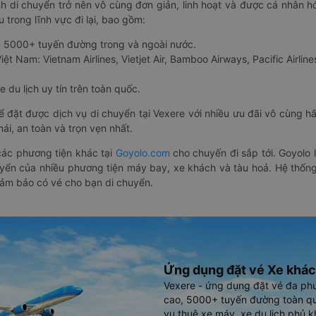
nh di chuyển trở nên vô cùng đơn giản, linh hoạt và được cá nhân h
 trong lĩnh vực đi lại, bao gồm:
n 5000+ tuyến đường trong và ngoài nước.
ệt Nam: Vietnam Airlines, Vietjet Air, Bamboo Airways, Pacific Airlines
 du lịch uy tín trên toàn quốc.
thể đặt được dịch vụ di chuyển tại Vexere với nhiều ưu đãi vô cùng 
i, an toàn và trọn vẹn nhất.
ác phương tiện khác tại
Goyolo.com
cho chuyến đi sắp tới. Goyolo
huyển của nhiều phương tiện máy bay, xe khách và tàu hoả. Hệ thống
đảm bảo có vé cho bạn di chuyển.
Ứng dụng đặt vé Xe khác
Vexere - ứng dụng đặt vé đa ph
cao, 5000+ tuyến đường toàn qu
vụ thuê xe máy, xe du lịch phủ k