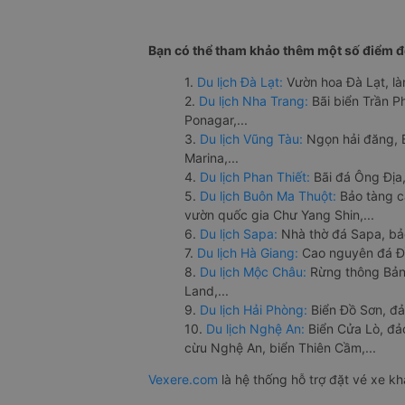
Bạn có thể tham khảo thêm một số điểm đế
1.
Du lịch Đà Lạt:
Vườn hoa Đà Lạt, là
2.
Du lịch Nha Trang:
Bãi biển Trần 
Ponagar,...
3.
Du lịch Vũng Tàu:
Ngọn hải đăng, 
Marina,...
4.
Du lịch Phan Thiết:
Bãi đá Ông Địa,
5.
Du lịch Buôn Ma Thuột:
Bảo tàng c
vườn quốc gia Chư Yang Shin,...
6.
Du lịch Sapa:
Nhà thờ đá Sapa, bả
7.
Du lịch Hà Giang:
Cao nguyên đá Đồ
8.
Du lịch Mộc Châu:
Rừng thông Bản 
Land,...
9.
Du lịch Hải Phòng:
Biển Đồ Sơn, đả
10.
Du lịch Nghệ An:
Biển Cửa Lò, đ
cừu Nghệ An, biển Thiên Cầm,...
Vexere.com
là hệ thống hỗ trợ đặt vé xe k