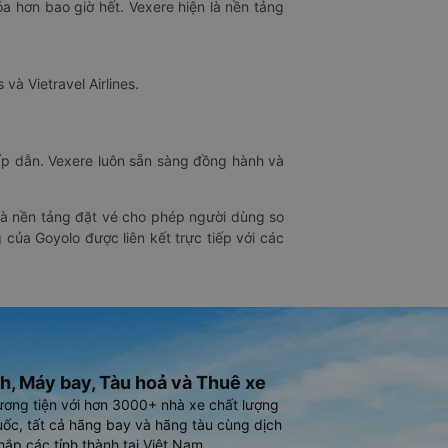
óa hơn bao giờ hết. Vexere hiện là nền tảng
 và Vietravel Airlines.
hấp dẫn. Vexere luôn sẵn sàng đồng hành và
 là nền tảng đặt vé cho phép người dùng so
 của Goyolo được liên kết trực tiếp với các
h, Máy bay, Tàu hoả và Thuê xe
ương tiện với hơn 3000+ nhà xe chất lượng
ốc, tất cả hãng bay và hãng tàu cùng dịch
hắp các tỉnh thành tại Việt Nam.