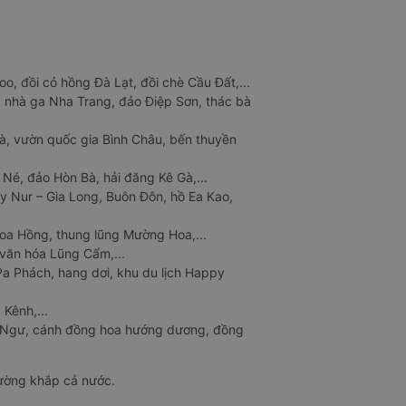
o, đồi cỏ hồng Đà Lạt, đồi chè Cầu Đất,...
 nhà ga Nha Trang, đảo Điệp Sơn, thác bà
à, vườn quốc gia Bình Châu, bến thuyền
 Né, đảo Hòn Bà, hải đăng Kê Gà,...
y Nur – Gia Long, Buôn Đôn, hồ Ea Kao,
Hoa Hồng, thung lũng Mường Hoa,...
văn hóa Lũng Cẩm,...
a Phách, hang dơi, khu du lịch Happy
 Kênh,...
n Ngư, cánh đồng hoa hướng dương, đồng
đường khắp cả nước.