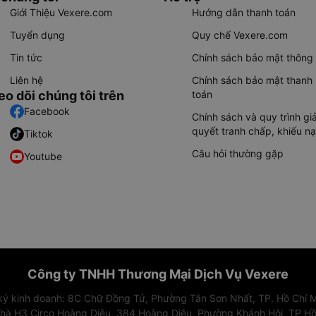
Giới Thiệu Vexere.com
Hướng dẫn thanh toán
Tuyển dụng
Quy chế Vexere.com
Tin tức
Chính sách bảo mật thông 
Liên hệ
Chính sách bảo mật thanh
eo dõi chúng tôi trên
toán
Facebook
Chính sách và quy trình giả
quyết tranh chấp, khiếu nạ
Tiktok
Câu hỏi thường gặp
Youtube
Công ty TNHH Thương Mại Dịch Vụ Vexere
 ký kinh doanh: 8C Chữ Đồng Tử, Phường Tân Sơn Nhất, TP. Hồ Chí M
nhà H3 Circo Hoàng Diệu, 384 Hoàng Diệu, Phường Khánh Hội, TP Hồ