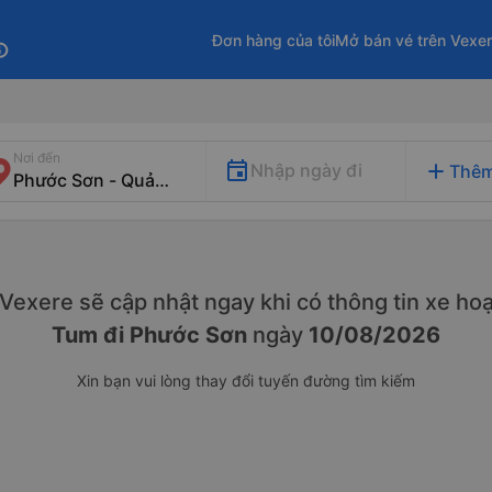
Đơn hàng của tôi
Mở bán vé trên Vexe
fo
Nơi đến
add
Nhập ngày đi
Thêm
. Vexere sẽ cập nhật ngay khi có thông tin xe
hoạ
Tum đi Phước Sơn
ngày
10/08/2026
Xin bạn vui lòng thay đổi tuyến đường tìm kiếm