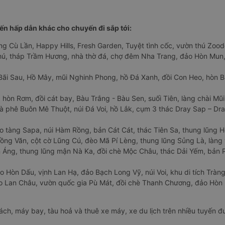
n hấp dẫn khác cho chuyến đi sắp tới:
ng Cù Lần, Happy Hills, Fresh Garden, Tuyệt tình cốc, vườn thú Zoodo
Phú, tháp Trầm Hương, nhà thờ đá, chợ đêm Nha Trang, đảo Hòn Mun,
Bãi Sau, Hồ Mây, mũi Nghinh Phong, hồ Đá Xanh, đồi Con Heo, hòn B
 hòn Rơm, đồi cát bay, Bàu Trắng - Bàu Sen, suối Tiên, làng chài Mũi
à phê Buôn Mê Thuột, núi Đá Voi, hồ Lắk, cụm 3 thác Dray Sap – Dra
o tàng Sapa, núi Hàm Rồng, bản Cát Cát, thác Tiên Sa, thung lũng 
ng Văn, cột cờ Lũng Cú, đèo Mã Pí Lèng, thung lũng Sủng Là, làng 
Áng, thung lũng mận Nà Ka, đồi chè Mộc Châu, thác Dải Yếm, bản P
o Hòn Dấu, vịnh Lan Hạ, đảo Bạch Long Vỹ, núi Voi, khu di tích Tràng
ảo Lan Châu, vườn quốc gia Pù Mát, đồi chè Thanh Chương, đảo Hò
hách, máy bay, tàu hoả và thuê xe máy, xe du lịch trên nhiều tuyến 