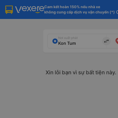
Cam kết hoàn 150% nếu nhà xe

không cung cấp dịch vụ vận chuyển (*)
in
Nơi xuất phát
import_export
Xin lỗi bạn vì sự bất tiện này