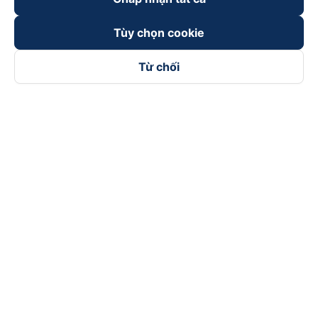
Tùy chọn cookie
Từ chối
Theo dõi chúng tôi trên
Facebook
Tiktok
Youtube
Công ty TNHH Thương Mại Dịch Vụ Vexere
Địa chỉ đăng ký kinh doanh: 8C Chữ Đồng Tử, Phường Tân
Sơn Nhất, TP. Hồ Chí Minh, Việt Nam
Địa chỉ
:
Lầu 2, toà nhà H3 Circo Hoàng Diệu, 384 Hoàng Diệu,
Phường Khánh Hội, TP Hồ Chí Minh, Việt Nam
Tầng 3, toà nhà 101 Láng Hạ, 101 Láng Hạ, Phường Láng, TP.
Hà Nội, Việt Nam
Giấy chứng nhận ĐKKD số 0315133726 do Sở KH và ĐT TP.
Hồ Chí Minh cấp lần đầu ngày 27/6/2018
Bản quyền © 2025 thuộc về Vexere.com