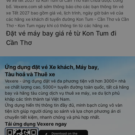
Vé xe tết 2027 từ Kon Tum đi Cần Thơ vẫn chưa được công
bố. Vexere.com sẽ sớm thông báo cho các bạn thông tin vé
xe Tết 2027 bao gồm giá vé, lịch trình, ngày giờ bán vé của
các hãng xe khách đi tuyến đường Kon Tum - Cần Thơ và Cần
Thơ - Kon Tum ngay khi có thông tin từ các hãng xe.
Đặt vé máy bay giá rẻ từ Kon Tum đi
Cần Thơ
Ứng dụng đặt vé Xe khách, Máy bay,
Tàu hoả và Thuê xe
Vexere - ứng dụng đặt vé đa phương tiện với hơn 3000+ nhà
xe chất lượng cao, 5000+ tuyến đường toàn quốc, tất cả hãng
bay và hãng tàu cùng dịch vụ thuê xe máy, xe du lịch phủ
khắp các tỉnh thành tại Việt Nam.
Ứng dụng hiển thị thông tin đầy đủ, minh bạch cùng vô vàn
tiện ích giúp người dùng so sánh và lựa chọn phương án di
chuyển tiết kiệm, nhanh chóng và phù hợp nhất.
Tải ứng dụng Vexere ngay