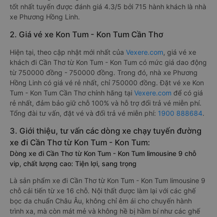
tốt nhất tuyến được đánh giá 4.3/5 bởi 715 hành khách là nhà
xe Phương Hồng Linh.
2. Giá vé xe Kon Tum - Kon Tum Cần Thơ
Hiện tại, theo cập nhật mới nhất của
Vexere.com
, giá vé xe
khách đi Cần Thơ từ Kon Tum - Kon Tum có mức giá dao động
từ 750000 đồng - 750000 đồng. Trong đó, nhà xe Phương
Hồng Linh có giá vé rẻ nhất, chỉ 750000 đồng. Đặt vé xe Kon
Tum - Kon Tum Cần Thơ chính hãng tại
Vexere.com
để có giá
rẻ nhất, đảm bảo giữ chỗ 100% và hỗ trợ đổi trả vé miễn phí.
Tổng đài tư vấn, đặt vé và đổi trả vé miễn phí:
1900 888684
.
3. Giới thiệu, tư vấn các dòng xe chạy tuyến đường
xe đi Cần Thơ từ Kon Tum - Kon Tum:
Dòng xe đi Cần Thơ từ Kon Tum - Kon Tum limousine 9 chỗ
vip, chất lượng cao: Tiện lợi, sang trọng
Là sản phẩm xe đi Cần Thơ từ Kon Tum - Kon Tum limousine 9
chỗ cải tiến từ xe 16 chỗ. Nội thất được làm lại với các ghế
bọc da chuẩn Châu Âu, không chỉ êm ái cho chuyến hành
trình xa, mà còn mát mẻ và không hề bị hầm bí như các ghế