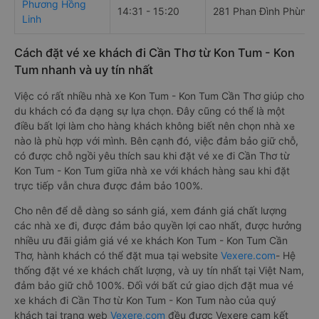
Phương Hồng
14:31 - 15:20
281 Phan Đình Phùng
Linh
Cách đặt vé xe khách đi Cần Thơ từ Kon Tum - Kon
Tum nhanh và uy tín nhất
Việc có rất nhiều nhà xe Kon Tum - Kon Tum Cần Thơ giúp cho
du khách có đa dạng sự lựa chọn. Đây cũng có thể là một
điều bất lợi làm cho hàng khách không biết nên chọn nhà xe
nào là phù hợp với mình. Bên cạnh đó, việc đảm bảo giữ chỗ,
có được chỗ ngồi yêu thích sau khi đặt vé xe đi Cần Thơ từ
Kon Tum - Kon Tum giữa nhà xe với khách hàng sau khi đặt
trực tiếp vẫn chưa được đảm bảo 100%.
Cho nên để dễ dàng so sánh giá, xem đánh giá chất lượng
các nhà xe đi, được đảm bảo quyền lợi cao nhất, được hưởng
nhiều ưu đãi giảm giá vé xe khách Kon Tum - Kon Tum Cần
Thơ, hành khách có thể đặt mua tại website
Vexere.com
- Hệ
thống đặt vé xe khách chất lượng, và uy tín nhất tại Việt Nam,
đảm bảo giữ chỗ 100%. Đối với bất cứ giao dịch đặt mua vé
xe khách đi Cần Thơ từ Kon Tum - Kon Tum nào của quý
khách tại trang web
Vexere.com
đều được Vexere cam kết