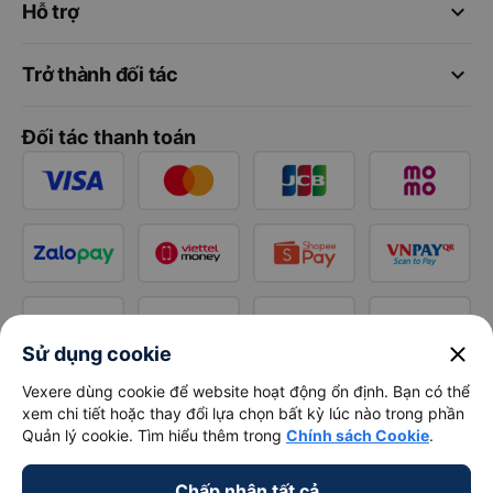
keyboard_arrow_down
Hỗ trợ
keyboard_arrow_down
Trở thành đối tác
Đối tác thanh toán
close
Sử dụng cookie
Vexere dùng cookie để website hoạt động ổn định. Bạn có thể
xem chi tiết hoặc thay đổi lựa chọn bất kỳ lúc nào trong phần
Quản lý cookie. Tìm hiểu thêm trong
Chính sách Cookie
.
Chấp nhận tất cả