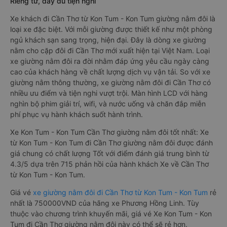
Riêng tư, đầy đủ tiện nghi
Xe khách đi Cần Thơ từ Kon Tum - Kon Tum giường nằm đôi là
loại xe đặc biệt. Với mỗi giường được thiết kế như một phòng
ngủ khách sạn sang trọng, hiện đại. Đây là dòng xe giường
nằm cho cặp đôi đi Cần Thơ mới xuất hiện tại Việt Nam. Loại
xe giường nằm đôi ra đời nhằm đáp ứng yêu cầu ngày càng
cao của khách hàng về chất lượng dịch vụ vận tải. So với xe
giường nằm thông thường, xe giường nằm đôi đi Cần Thơ có
nhiều ưu điểm và tiện nghi vượt trội. Màn hình LCD với hàng
nghìn bộ phim giải trí, wifi, và nước uống và chăn đắp miễn
phí phục vụ hành khách suốt hành trình.
Xe Kon Tum - Kon Tum Cần Thơ giường nằm đôi tốt nhất: Xe
từ Kon Tum - Kon Tum đi Cần Thơ giường nằm đôi được đánh
giá chung có chất lượng Tốt với điểm đánh giá trung bình từ
4.3/5 dựa trên 715 phản hồi của hành khách Xe về Cần Thơ
từ Kon Tum - Kon Tum.
Giá vé
xe giường nằm đôi đi Cần Thơ từ Kon Tum - Kon Tum
rẻ
nhất là 750000VND của hãng xe Phương Hồng Linh. Tùy
thuộc vào chương trình khuyến mãi, giá vé Xe Kon Tum - Kon
Tum đi Cần Thơ giường nằm đôi này có thể sẽ rẻ hơn.