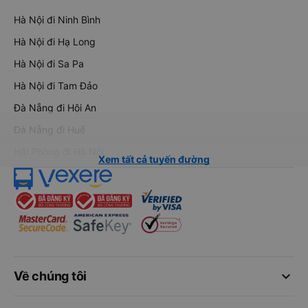
Hà Nội đi Ninh Bình
Hà Nội đi Hạ Long
Hà Nội đi Sa Pa
Hà Nội đi Tam Đảo
Đà Nẵng đi Hội An
Đà Nẵng đi Huế
Hải Phòng đi Hà Nội
Xem tất cả tuyến đường
keyboard_arrow_down
Về chúng tôi