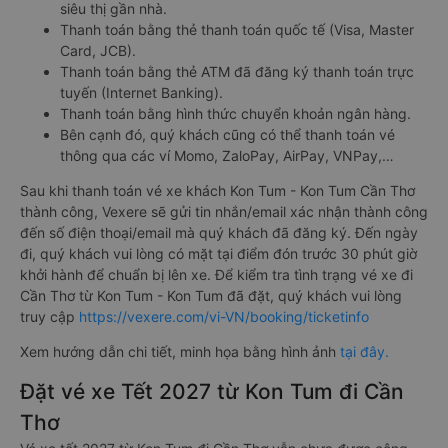
siêu thị gần nhà.
Thanh toán bằng thẻ thanh toán quốc tế (Visa, Master
Card, JCB).
Thanh toán bằng thẻ ATM đã đăng ký thanh toán trực
tuyến (Internet Banking).
Thanh toán bằng hình thức chuyển khoản ngân hàng.
Bên cạnh đó, quý khách cũng có thể thanh toán vé
thông qua các ví Momo, ZaloPay, AirPay, VNPay,…
Sau khi thanh toán vé xe khách Kon Tum - Kon Tum Cần Thơ
thành công, Vexere sẽ gửi tin nhắn/email xác nhận thành công
đến số điện thoại/email mà quý khách đã đăng ký. Đến ngày
đi, quý khách vui lòng có mặt tại điểm đón trước 30 phút giờ
khởi hành để chuẩn bị lên xe. Để kiểm tra tình trạng vé xe đi
Cần Thơ từ Kon Tum - Kon Tum đã đặt, quý khách vui lòng
truy cập
https://vexere.com/vi-VN/booking/ticketinfo
Xem hướng dẫn chi tiết, minh họa bằng hình ảnh
tại đây.
Đặt vé xe Tết 2027 từ Kon Tum đi Cần
Thơ