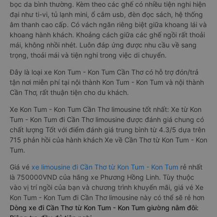
bọc da bình thường. Kèm theo các ghế có nhiều tiện nghi hiện
đại như ti-vi, tủ lạnh mini, ổ cắm usb, đèn đọc sách, hệ thống
âm thanh cao cấp. Có vách ngăn riêng biệt giữa khoang lái và
khoang hành khách. Khoảng cách giữa các ghế ngồi rất thoải
mái, không nhồi nhét. Luôn đáp ứng được nhu cầu về sang
trọng, thoải mái và tiện nghi trong việc di chuyển.
Đây là loại xe Kon Tum - Kon Tum Cần Thơ có hỗ trợ đón/trả
tận nơi miễn phí tại nội thành Kon Tum - Kon Tum và nội thành
Cần Thơ, rất thuận tiện cho du khách.
Xe Kon Tum - Kon Tum Cần Thơ limousine tốt nhất: Xe từ Kon
Tum - Kon Tum đi Cần Thơ limousine được đánh giá chung có
chất lượng Tốt với điểm đánh giá trung bình từ 4.3/5 dựa trên
715 phản hồi của hành khách Xe về Cần Thơ từ Kon Tum - Kon
Tum.
Giá vé
xe limousine đi Cần Thơ từ Kon Tum - Kon Tum
rẻ nhất
là 750000VND của hãng xe Phương Hồng Linh. Tùy thuộc
vào vị trí ngồi của bạn và chương trình khuyến mãi, giá vé Xe
Kon Tum - Kon Tum đi Cần Thơ limousine này có thể sẽ rẻ hơn
Dòng xe đi Cần Thơ từ Kon Tum - Kon Tum giường nằm đôi: