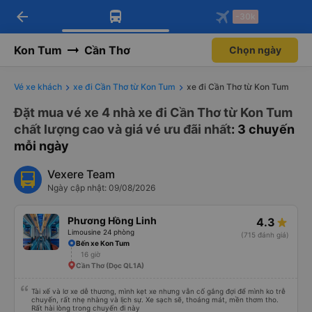
arrow_back
Tải app Vexere ngay!
Tải app Vexere
-30k
Mở app
Mở app
Nhận ưu đãi thành viên độc
-30k/ghế khi đặt vé máy bay qua
quyền
app
Kon Tum
Cần Thơ
Chọn ngày
Vé xe khách
xe đi Cần Thơ từ Kon Tum
xe đi Cần Thơ từ Kon Tum
Đặt mua vé xe 4 nhà xe đi Cần Thơ từ Kon Tum
chất lượng cao và giá vé ưu đãi nhất
: 3 chuyến
mỗi ngày
Vexere Team
Ngày cập nhật: 09/08/2026
Phương Hồng Linh
4.3
Limousine 24 phòng
(715 đánh giá)
Bến xe Kon Tum
16 giờ
Cần Thơ (Dọc QL1A)
Tài xế và lơ xe dễ thương, mình kẹt xe nhưng vẫn cố gắng đợi để mình ko trễ
chuyến, rất nhẹ nhàng và lịch sự. Xe sạch sẽ, thoáng mát, mền thơm tho.
Rất hài lòng trong chuyến đi này