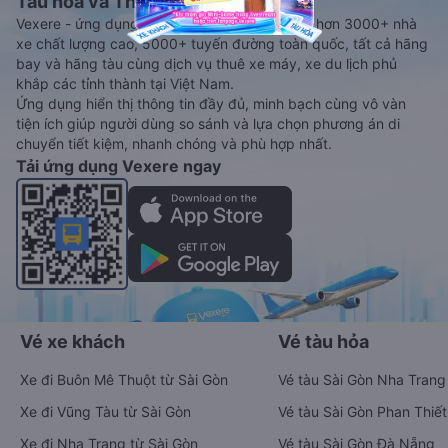
Tàu hoả và Thuê xe
Vexere - ứng dụng đặt vé đa phương tiện với hơn 3000+ nhà
xe chất lượng cao, 5000+ tuyến đường toàn quốc, tất cả hãng
bay và hãng tàu cùng dịch vụ thuê xe máy, xe du lịch phủ
khắp các tỉnh thành tại Việt Nam.
Ứng dụng hiển thị thông tin đầy đủ, minh bạch cùng vô vàn
tiện ích giúp người dùng so sánh và lựa chọn phương án di
chuyển tiết kiệm, nhanh chóng và phù hợp nhất.
Tải ứng dụng Vexere ngay
Vé xe khách
Vé tàu hỏa
Xe đi Buôn Mê Thuột từ Sài Gòn
Vé tàu Sài Gòn Nha Trang
Xe đi Vũng Tàu từ Sài Gòn
Vé tàu Sài Gòn Phan Thiết
Xe đi Nha Trang từ Sài Gòn
Vé tàu Sài Gòn Đà Nẵng