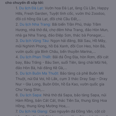
cho chuyến đi sắp tới:
1.
Du lịch Đà Lạt:
Vườn hoa Đà Lạt, làng Cù Lần, Happy
Hills, Fresh Garden, Tuyệt tình cốc, vườn thú Zoodoo,
đồi cỏ hồng Đà Lạt, đồi chè Cầu Đất,...
2.
Du lịch Nha Trang:
Bãi biển Trần Phú, tháp Trầm
Hương, nhà thờ đá, chợ đêm Nha Trang, đảo Hòn Mun,
nhà ga Nha Trang, đảo Điệp Sơn, thác bà Ponagar,...
3.
Du lịch Vũng Tàu:
Ngọn hải đăng, Bãi Sau, Hồ Mây,
mũi Nghinh Phong, hồ Đá Xanh, đồi Con Heo, hòn Bà,
vườn quốc gia Bình Châu, bến thuyền Marina,...
4.
Du lịch Phan Thiết:
Bãi đá Ông Địa, hòn Rơm, đồi cát
bay, Bàu Trắng - Bàu Sen, suối Tiên, làng chài Mũi Né,
đảo Hòn Bà, hải đăng Kê Gà,...
5.
Du lịch Buôn Ma Thuột:
Bảo tàng cà phê Buôn Mê
Thuột, núi Đá Voi, hồ Lắk, cụm 3 thác Dray Sap – Dray
Nur – Gia Long, Buôn Đôn, hồ Ea Kao, vườn quốc gia
Chư Yang Shin,...
6.
Du lịch Sapa:
Nhà thờ đá Sapa, bảo tàng Sapa, núi
Hàm Rồng, bản Cát Cát, thác Tiên Sa, thung lũng Hoa
Hồng, thung lũng Mường Hoa,...
7.
Du lịch Hà Giang:
Cao nguyên đá Đồng Văn, cột cờ