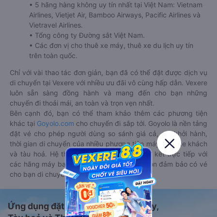
• 5 hãng hàng không uy tín nhất tại Việt Nam: Vietnam
Airlines, Vietjet Air, Bamboo Airways, Pacific Airlines và
Vietravel Airlines.
• Tổng công ty Đường sắt Việt Nam.
• Các đơn vị cho thuê xe máy, thuê xe du lịch uy tín
trên toàn quốc.
Chỉ với vài thao tác đơn giản, bạn đã có thể đặt được dịch vụ
di chuyển tại Vexere với nhiều ưu đãi vô cùng hấp dẫn. Vexere
luôn sẵn sàng đồng hành và mang đến cho bạn những
chuyến đi thoải mái, an toàn và trọn vẹn nhất.
Bên cạnh đó, bạn có thể tham khảo thêm các phương tiện
khác tại
Goyolo.com
cho chuyến đi sắp tới. Goyolo là nền tảng
đặt vé cho phép người dùng so sánh giá cả, giờ khởi hành,
thời gian di chuyển của nhiều phương tiện máy bay, xe khách
và tàu hoả. Hệ thống của Goyolo được liên kết trực tiếp với
các hãng máy bay, xe khách và tàu hoả, luôn đảm bảo có vé
cho bạn di chuyển.
Ứng dụng đặt vé Xe khách, Máy bay,