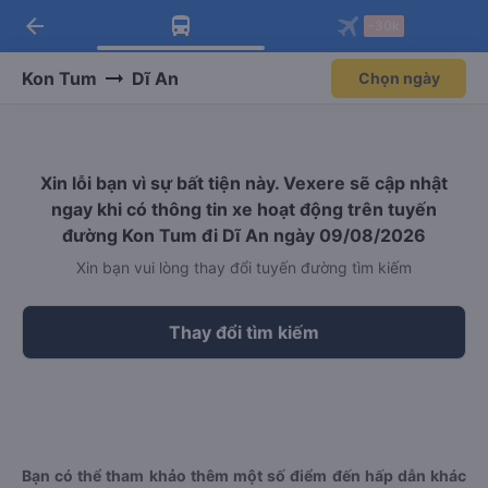
arrow_back
Tải app Vexere ngay!
Tải app Vexere
-30k
Mở app
Mở app
Nhận ưu đãi thành viên độc
-30k/ghế khi đặt vé máy bay qua
quyền
app
Kon Tum
Dĩ An
Chọn ngày
Xin lỗi bạn vì sự bất tiện này. Vexere sẽ cập nhật
ngay khi có thông tin xe hoạt động trên tuyến
đường Kon Tum đi Dĩ An ngày 09/08/2026
Xin bạn vui lòng thay đổi tuyến đường tìm kiếm
Thay đổi tìm kiếm
Bạn có thể tham khảo thêm một số điểm đến hấp dẫn khác