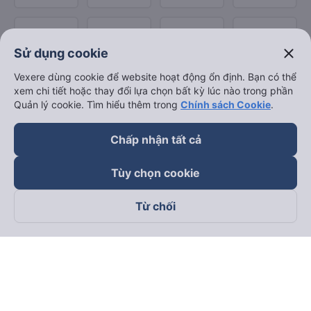
close
Sử dụng cookie
Vexere dùng cookie để website hoạt động ổn định. Bạn có thể
xem chi tiết hoặc thay đổi lựa chọn bất kỳ lúc nào trong phần
Quản lý cookie. Tìm hiểu thêm trong
Chính sách Cookie
.
Chấp nhận tất cả
Tùy chọn cookie
Từ chối
Theo dõi chúng tôi trên
Facebook
Tiktok
Youtube
Công ty TNHH Thương Mại Dịch Vụ Vexere