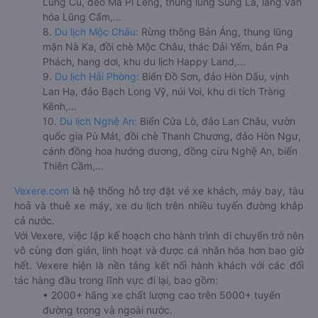
Lũng Cú, đèo Mã Pí Lèng, thung lũng Sủng Là, làng văn
hóa Lũng Cẩm,...
8.
Du lịch Mộc Châu:
Rừng thông Bản Áng, thung lũng
mận Nà Ka, đồi chè Mộc Châu, thác Dải Yếm, bản Pa
Phách, hang dơi, khu du lịch Happy Land,...
9.
Du lịch Hải Phòng:
Biển Đồ Sơn, đảo Hòn Dấu, vịnh
Lan Hạ, đảo Bạch Long Vỹ, núi Voi, khu di tích Tràng
Kênh,...
10.
Du lịch Nghệ An:
Biển Cửa Lò, đảo Lan Châu, vườn
quốc gia Pù Mát, đồi chè Thanh Chương, đảo Hòn Ngư,
cánh đồng hoa hướng dương, đồng cừu Nghệ An, biển
Thiên Cầm,...
Vexere.com
là hệ thống hỗ trợ đặt vé xe khách, máy bay, tàu
hoả và thuê xe máy, xe du lịch trên nhiều tuyến đường khắp
cả nước.
Với Vexere, việc lập kế hoạch cho hành trình di chuyển trở nên
vô cùng đơn giản, linh hoạt và được cá nhân hóa hơn bao giờ
hết. Vexere hiện là nền tảng kết nối hành khách với các đối
tác hàng đầu trong lĩnh vực đi lại, bao gồm:
• 2000+ hãng xe chất lượng cao trên 5000+ tuyến
đường trong và ngoài nước.