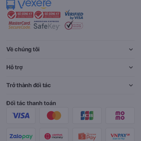
keyboard_arrow_down
Về chúng tôi
keyboard_arrow_down
Hỗ trợ
keyboard_arrow_down
Trở thành đối tác
Đối tác thanh toán