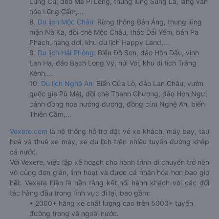
Lũng Cú, đèo Mã Pí Lèng, thung lũng Sủng Là, làng văn
hóa Lũng Cẩm,...
8.
Du lịch Mộc Châu:
Rừng thông Bản Áng, thung lũng
mận Nà Ka, đồi chè Mộc Châu, thác Dải Yếm, bản Pa
Phách, hang dơi, khu du lịch Happy Land,...
9.
Du lịch Hải Phòng:
Biển Đồ Sơn, đảo Hòn Dấu, vịnh
Lan Hạ, đảo Bạch Long Vỹ, núi Voi, khu di tích Tràng
Kênh,...
10.
Du lịch Nghệ An:
Biển Cửa Lò, đảo Lan Châu, vườn
quốc gia Pù Mát, đồi chè Thanh Chương, đảo Hòn Ngư,
cánh đồng hoa hướng dương, đồng cừu Nghệ An, biển
Thiên Cầm,...
Vexere.com
là hệ thống hỗ trợ đặt vé xe khách, máy bay, tàu
hoả và thuê xe máy, xe du lịch trên nhiều tuyến đường khắp
cả nước.
Với Vexere, việc lập kế hoạch cho hành trình di chuyển trở nên
vô cùng đơn giản, linh hoạt và được cá nhân hóa hơn bao giờ
hết. Vexere hiện là nền tảng kết nối hành khách với các đối
tác hàng đầu trong lĩnh vực đi lại, bao gồm:
• 2000+ hãng xe chất lượng cao trên 5000+ tuyến
đường trong và ngoài nước.