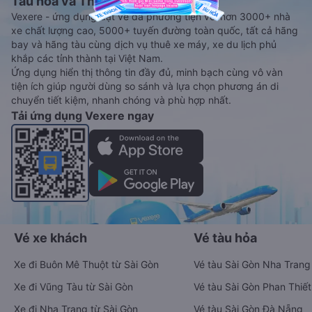
Tàu hoả và Thuê xe
Vexere - ứng dụng đặt vé đa phương tiện với hơn 3000+ nhà
xe chất lượng cao, 5000+ tuyến đường toàn quốc, tất cả hãng
bay và hãng tàu cùng dịch vụ thuê xe máy, xe du lịch phủ
khắp các tỉnh thành tại Việt Nam.
Ứng dụng hiển thị thông tin đầy đủ, minh bạch cùng vô vàn
tiện ích giúp người dùng so sánh và lựa chọn phương án di
chuyển tiết kiệm, nhanh chóng và phù hợp nhất.
Tải ứng dụng Vexere ngay
Vé xe khách
Vé tàu hỏa
Xe đi Buôn Mê Thuột từ Sài Gòn
Vé tàu Sài Gòn Nha Trang
Xe đi Vũng Tàu từ Sài Gòn
Vé tàu Sài Gòn Phan Thiết
Xe đi Nha Trang từ Sài Gòn
Vé tàu Sài Gòn Đà Nẵng