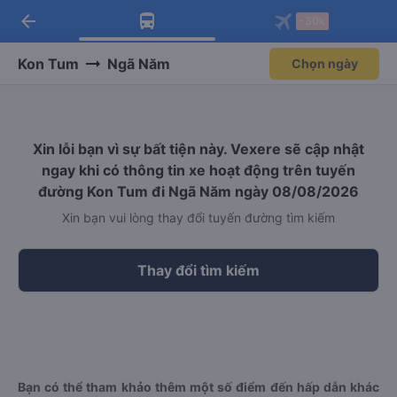
arrow_back
Tải app Vexere ngay!
Tải app Vexere
-30k
Mở app
Mở app
Nhận ưu đãi thành viên độc
-30k/ghế khi đặt vé máy bay qua
quyền
app
Kon Tum
Ngã Năm
Chọn ngày
Xin lỗi bạn vì sự bất tiện này. Vexere sẽ cập nhật
ngay khi có thông tin xe hoạt động trên tuyến
đường Kon Tum đi Ngã Năm ngày 08/08/2026
Xin bạn vui lòng thay đổi tuyến đường tìm kiếm
Thay đổi tìm kiếm
Bạn có thể tham khảo thêm một số điểm đến hấp dẫn khác