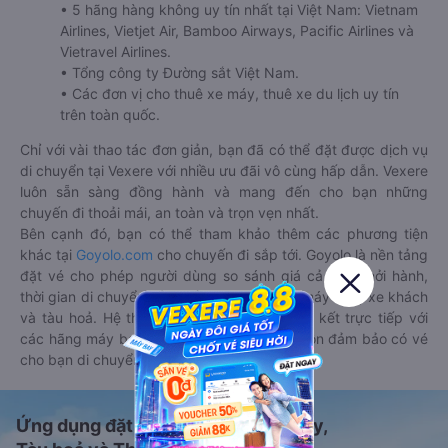
• 5 hãng hàng không uy tín nhất tại Việt Nam: Vietnam
Airlines, Vietjet Air, Bamboo Airways, Pacific Airlines và
Vietravel Airlines.
• Tổng công ty Đường sắt Việt Nam.
• Các đơn vị cho thuê xe máy, thuê xe du lịch uy tín
trên toàn quốc.
Chỉ với vài thao tác đơn giản, bạn đã có thể đặt được dịch vụ
di chuyển tại Vexere với nhiều ưu đãi vô cùng hấp dẫn. Vexere
luôn sẵn sàng đồng hành và mang đến cho bạn những
chuyến đi thoải mái, an toàn và trọn vẹn nhất.
Bên cạnh đó, bạn có thể tham khảo thêm các phương tiện
khác tại
Goyolo.com
cho chuyến đi sắp tới. Goyolo là nền tảng
đặt vé cho phép người dùng so sánh giá cả, giờ khởi hành,
thời gian di chuyển của nhiều phương tiện máy bay, xe khách
và tàu hoả. Hệ thống của Goyolo được liên kết trực tiếp với
các hãng máy bay, xe khách và tàu hoả, luôn đảm bảo có vé
cho bạn di chuyển.
Ứng dụng đặt vé Xe khách, Máy bay,