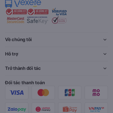
keyboard_arrow_down
Về chúng tôi
keyboard_arrow_down
Hỗ trợ
keyboard_arrow_down
Trở thành đối tác
Đối tác thanh toán