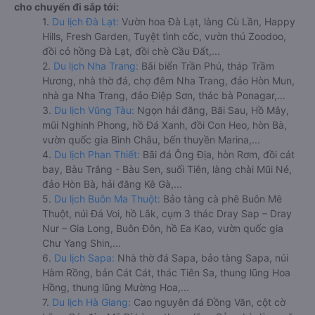
cho chuyến đi sắp tới:
1.
Du lịch Đà Lạt:
Vườn hoa Đà Lạt, làng Cù Lần, Happy
Hills, Fresh Garden, Tuyệt tình cốc, vườn thú Zoodoo,
đồi cỏ hồng Đà Lạt, đồi chè Cầu Đất,...
2.
Du lịch Nha Trang:
Bãi biển Trần Phú, tháp Trầm
Hương, nhà thờ đá, chợ đêm Nha Trang, đảo Hòn Mun,
nhà ga Nha Trang, đảo Điệp Sơn, thác bà Ponagar,...
3.
Du lịch Vũng Tàu:
Ngọn hải đăng, Bãi Sau, Hồ Mây,
mũi Nghinh Phong, hồ Đá Xanh, đồi Con Heo, hòn Bà,
vườn quốc gia Bình Châu, bến thuyền Marina,...
4.
Du lịch Phan Thiết:
Bãi đá Ông Địa, hòn Rơm, đồi cát
bay, Bàu Trắng - Bàu Sen, suối Tiên, làng chài Mũi Né,
đảo Hòn Bà, hải đăng Kê Gà,...
5.
Du lịch Buôn Ma Thuột:
Bảo tàng cà phê Buôn Mê
Thuột, núi Đá Voi, hồ Lắk, cụm 3 thác Dray Sap – Dray
Nur – Gia Long, Buôn Đôn, hồ Ea Kao, vườn quốc gia
Chư Yang Shin,...
6.
Du lịch Sapa:
Nhà thờ đá Sapa, bảo tàng Sapa, núi
Hàm Rồng, bản Cát Cát, thác Tiên Sa, thung lũng Hoa
Hồng, thung lũng Mường Hoa,...
7.
Du lịch Hà Giang:
Cao nguyên đá Đồng Văn, cột cờ