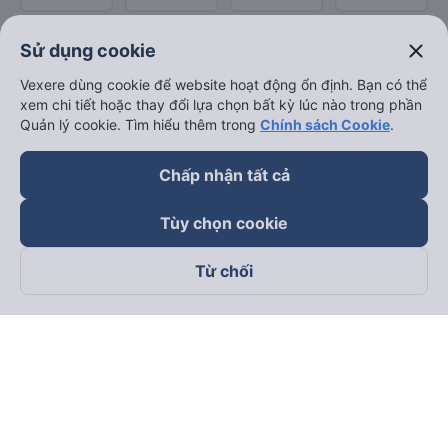
close
Sử dụng cookie
Vexere dùng cookie để website hoạt động ổn định. Bạn có thể
xem chi tiết hoặc thay đổi lựa chọn bất kỳ lúc nào trong phần
Quản lý cookie. Tìm hiểu thêm trong
Chính sách Cookie
.
Chấp nhận tất cả
Tùy chọn cookie
Từ chối
Theo dõi chúng tôi trên
Facebook
Tiktok
Youtube
Công ty TNHH Thương Mại Dịch Vụ Vexere