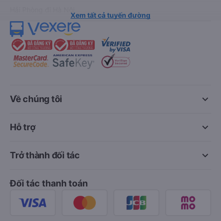
Hải Phòng đi Hà Nội
Xem tất cả tuyến đường
keyboard_arrow_down
Về chúng tôi
keyboard_arrow_down
Hỗ trợ
keyboard_arrow_down
Trở thành đối tác
Đối tác thanh toán