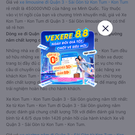
Giá vé
xe limousine đi Quận 3 - Sài Gòn từ Kon Tum - Kon Tum
rẻ nhất là 450000VND của hãng xe Minh Quốc. Tùy thuộc
vào vị trí ngồi của bạn và chương trình khuyến mãi, giá vé Xe
Kon Tum - Kon Tum đi Quận 3 - Sài Gòn limousine này có thể
sẽ rẻ hơn
Dòng xe đi Quận 3 - Sài Gòn từ Kon Tum - Kon Tum giường
nằm chất lượng cao: Thoải mái, giá cả tốt nhất
Những nhà xe đi Quận 3 - Sài Gòn từ Kon Tum - Kon Tum đều
sở hữu những xe giường nằm chất lượng cao. Trên xe được
trang bị đầy đủ các trang thiết bị hiện đại phục vụ cho nhu
cầu di chuyển của hành khách. Bên cạnh đó, các hãng xe
khách Kon Tum - Kon Tum Quận 3 - Sài Gòn luôn chú trọng
đến chất lượng dịch vụ, không ngừng cải thiện để mang đến
trải nghiệm hoàn hảo cho hành khách.
Xe Kon Tum - Kon Tum Quận 3 - Sài Gòn giường nằm tốt nhất:
Xe từ Kon Tum - Kon Tum đi Quận 3 - Sài Gòn giường nằm
được đánh giá chung chất lượng Tốt với điểm đánh giá trung
bình từ 4.6/5 dựa trên 1426 phản hồi của hành khách Xe về
Quận 3 - Sài Gòn từ Kon Tum - Kon Tum.
Giá vé
xe giường nằm đi Quận 3 - Sài Gòn từ Kon Tum - Kon