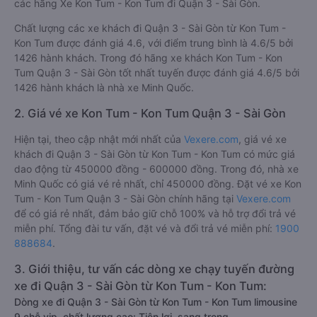
các hãng Xe Kon Tum - Kon Tum đi Quận 3 - Sài Gòn.
Chất lượng các xe khách đi Quận 3 - Sài Gòn từ Kon Tum -
Kon Tum được đánh giá 4.6, với điểm trung bình là 4.6/5 bởi
1426 hành khách. Trong đó hãng xe khách Kon Tum - Kon
Tum Quận 3 - Sài Gòn tốt nhất tuyến được đánh giá 4.6/5 bởi
1426 hành khách là nhà xe Minh Quốc.
2. Giá vé xe Kon Tum - Kon Tum Quận 3 - Sài Gòn
Hiện tại, theo cập nhật mới nhất của
Vexere.com
, giá vé xe
khách đi Quận 3 - Sài Gòn từ Kon Tum - Kon Tum có mức giá
dao động từ 450000 đồng - 600000 đồng. Trong đó, nhà xe
Minh Quốc có giá vé rẻ nhất, chỉ 450000 đồng. Đặt vé xe Kon
Tum - Kon Tum Quận 3 - Sài Gòn chính hãng tại
Vexere.com
để có giá rẻ nhất, đảm bảo giữ chỗ 100% và hỗ trợ đổi trả vé
miễn phí. Tổng đài tư vấn, đặt vé và đổi trả vé miễn phí:
1900
888684
.
3. Giới thiệu, tư vấn các dòng xe chạy tuyến đường
xe đi Quận 3 - Sài Gòn từ Kon Tum - Kon Tum:
Dòng xe đi Quận 3 - Sài Gòn từ Kon Tum - Kon Tum limousine
9 chỗ vip, chất lượng cao: Tiện lợi, sang trọng