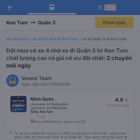
arrow_back
Tải app Vexere ngay!
Tải app Vexere
-30k
Mở app
Mở app
Nhận ưu đãi thành viên độc
-30k/ghế khi đặt vé máy bay qua
quyền
app
Kon Tum
Quận 3
Chọn ngày
Vé xe khách
xe đi Sài Gòn từ Kon Tum
xe đi Quận 3 từ Kon Tum
Đặt mua vé xe 4 nhà xe đi Quận 3 từ Kon Tum
chất lượng cao và giá vé ưu đãi nhất
: 2 chuyến
mỗi ngày
Vexere Team
Ngày cập nhật: 07/08/2026
Minh Quốc
4.6
Limousine 24 Giường Đơn
(1426 đánh giá)
Limousine 34 Phòng Đơn
Vp. Kon Tum
12 giờ
Bến xe Miền Đông - Quầy vé số 79
Tài xế, lơ xe nhiệt tình và lịch sự. Kiểm tra đủ khách mỗi khi lên, xuống trạm
dừng chân. Xe thoải mái (mình đi xe 520k/vé). Trạm dừng tương đối sạch sẽ