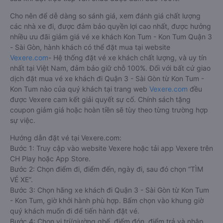
Cho nên để dễ dàng so sánh giá, xem đánh giá chất lượng
các nhà xe đi, được đảm bảo quyền lợi cao nhất, được hưởng
nhiều ưu đãi giảm giá vé xe khách Kon Tum - Kon Tum Quận 3
- Sài Gòn, hành khách có thể đặt mua tại website
Vexere.com
- Hệ thống đặt vé xe khách chất lượng, và uy tín
nhất tại Việt Nam, đảm bảo giữ chỗ 100%. Đối với bất cứ giao
dịch đặt mua vé xe khách đi Quận 3 - Sài Gòn từ Kon Tum -
Kon Tum nào của quý khách tại trang web
Vexere.com
đều
được Vexere cam kết giải quyết sự cố. Chính sách tặng
coupon giảm giá hoặc hoàn tiền sẽ tùy theo từng trường hợp
sự việc.
Hướng dẫn đặt vé tại Vexere.com:
Bước 1: Truy cập vào website Vexere hoặc tải app Vexere trên
CH Play hoặc App Store.
Bước 2: Chọn điểm đi, điểm đến, ngày đi, sau đó chọn “TÌM
VÉ XE”.
Bước 3: Chọn hãng xe khách đi Quận 3 - Sài Gòn từ Kon Tum
- Kon Tum, giờ khởi hành phù hợp. Bấm chọn vào khung giờ
quý khách muốn đi để tiến hành đặt vé.
Bước 4: Chọn vị trí/giường ghế, điểm đón, điểm trả và nhập