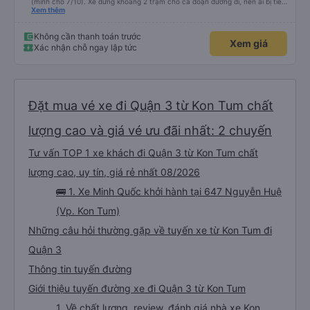
(mình cho 7/10). Xe dừng khoảng 2 trạm cho cả đoạn đường đi, nên ai bị tiểu
nhiều thì trước khi khởi hành ráng đừng uống nhiều nước nha. Giờ khởi hành
Xem thêm
trên app sẽ có khác với thực tế, buổi sáng của ngày khởi hành nhà xe sẽ gọi
để hẹn giờ. Các bạn phải đến đúng giờ nhà xe hẹn nhé.
Không cần thanh toán trước
Xem giá
Xác nhận chỗ ngay lập tức
Đặt mua vé xe đi Quận 3 từ Kon Tum chất
lượng cao và giá vé ưu đãi nhất: 2 chuyến
Tư vấn TOP 1 xe khách đi Quận 3 từ Kon Tum chất
lượng cao, uy tín, giá rẻ nhất 08/2026
🚌 1. Xe Minh Quốc khởi hành tại 647 Nguyễn Huệ
(Vp. Kon Tum)
Những câu hỏi thường gặp về tuyến xe từ Kon Tum đi
Quận 3
Thông tin tuyến đường
Giới thiệu tuyến đường xe đi Quận 3 từ Kon Tum
1. Về chất lượng, review, đánh giá nhà xe Kon