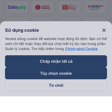
close
Sử dụng cookie
Vexere dùng cookie để website hoạt động ổn định. Bạn có thể
xem chi tiết hoặc thay đổi lựa chọn bất kỳ lúc nào trong phần
Quản lý cookie. Tìm hiểu thêm trong
Chính sách Cookie
.
Chấp nhận tất cả
Tùy chọn cookie
Từ chối
Theo dõi chúng tôi trên
Facebook
Tiktok
Youtube