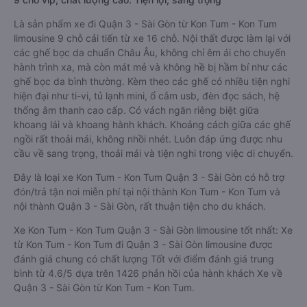
Là sản phẩm xe đi Quận 3 - Sài Gòn từ Kon Tum - Kon Tum
limousine 9 chỗ cải tiến từ xe 16 chỗ. Nội thất được làm lại với
các ghế bọc da chuẩn Châu Âu, không chỉ êm ái cho chuyến
hành trình xa, mà còn mát mẻ và không hề bị hầm bí như các
ghế bọc da bình thường. Kèm theo các ghế có nhiều tiện nghi
hiện đại như ti-vi, tủ lạnh mini, ổ cắm usb, đèn đọc sách, hệ
thống âm thanh cao cấp. Có vách ngăn riêng biệt giữa
khoang lái và khoang hành khách. Khoảng cách giữa các ghế
ngồi rất thoải mái, không nhồi nhét. Luôn đáp ứng được nhu
cầu về sang trọng, thoải mái và tiện nghi trong việc di chuyển.
Đây là loại xe Kon Tum - Kon Tum Quận 3 - Sài Gòn có hỗ trợ
đón/trả tận nơi miễn phí tại nội thành Kon Tum - Kon Tum và
nội thành Quận 3 - Sài Gòn, rất thuận tiện cho du khách.
Xe Kon Tum - Kon Tum Quận 3 - Sài Gòn limousine tốt nhất: Xe
từ Kon Tum - Kon Tum đi Quận 3 - Sài Gòn limousine được
đánh giá chung có chất lượng Tốt với điểm đánh giá trung
bình từ 4.6/5 dựa trên 1426 phản hồi của hành khách Xe về
Quận 3 - Sài Gòn từ Kon Tum - Kon Tum.