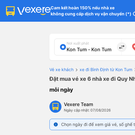
Cam kết hoàn 150% nếu nhà xe

không cung cấp dịch vụ vận chuyển (*)
in
Nơi xuất phát
import_export
Vé xe khách
xe đi Bình Định từ Kon Tum
Đặt mua vé xe 6 nhà xe đi Quy Nh
mỗi ngày
Vexere Team
Ngày cập nhật: 07/08/2026
Chọn ngày đi để xem giá vé, số ghế t
info