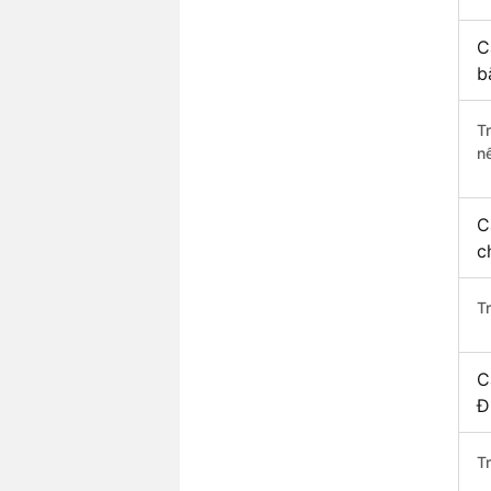
C
b
T
n
C
c
T
C
Đ
T