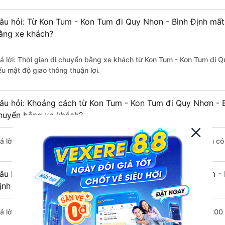
âu hỏi: Từ Kon Tum - Kon Tum đi Quy Nhơn - Bình Định mất 
ằng xe khách?
rả lời: Thời gian di chuyển bằng xe khách từ Kon Tum - Kon Tum đi Q
ếu mật độ giao thông thuận lợi.
âu hỏi: Khoảng cách từ Kon Tum - Kon Tum đi Quy Nhơn - B
huyển bằng xe khách?
rả lời: Đoạn đường đi Quy Nhơn - Bình Định từ Kon Tum - Kon Tum c
âu hỏi: Mỗi ngày có bao nhiêu chuyến xe khách Kon Tum -
ịnh ?
rả lời: Trung bình mỗi ngày có khoảng 4 chuyến xe bắt đầu từ 13:00