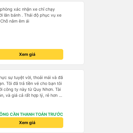
phòng xác nhận xe chỉ chạy
i lăn bánh . Thái độ phục vụ xe
. Chỗ nằm êm ái
Xem giá
ực sự tuyệt vời, thoải mái và đã
n. Tôi đã trả tiền vé cho bạn tôi
với công ty này từ Quy Nhơn. Tài
hắn, và giá cả rất hợp lý, rẻ hơn so
ch vụ 5 sao. Rất đáng để trải
ÔNG CẦN THANH TOÁN TRƯỚC
Xem giá