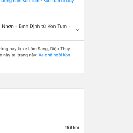
iường nằm Kon Tum - Kon Tum đi Quy
 Nhơn - Bình Định từ Kon Tum -
 đường này là xe Lâm Sang, Diệp Thuý
 này tại trang này:
Xe ghế ngồi Kon
188 km