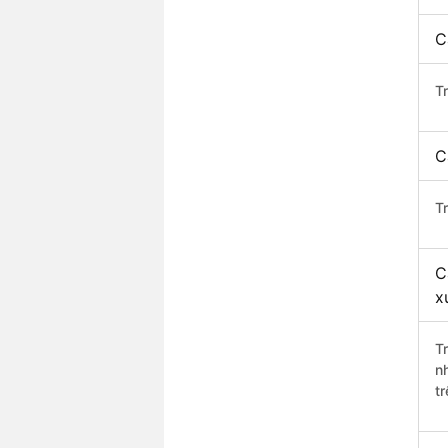
C
T
C
T
C
x
T
n
t