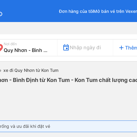
Đơn hàng của tôi
Mở bán vé trên Vexe
fo
Nơi đến
add
Nhập ngày đi
Thêm
xe đi Quy Nhơn từ Kon Tum
ơn - Bình Định từ Kon Tum - Kon Tum chất lượng cao
rống và ưu đãi khi đặt vé