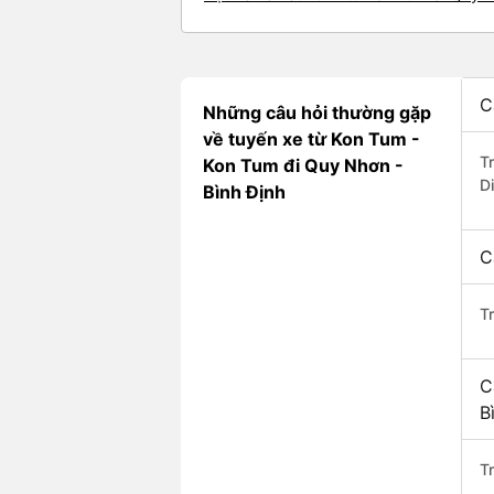
C
Những câu hỏi thường gặp
về tuyến xe từ Kon Tum -
T
Kon Tum đi Quy Nhơn -
D
Bình Định
C
T
C
B
Tr