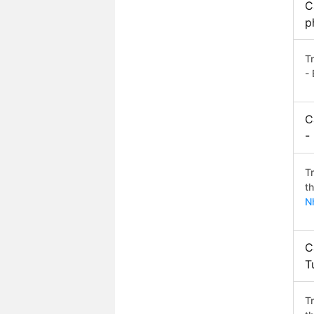
C
p
T
- 
C
-
T
t
N
C
T
T