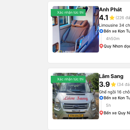
Anh Phát
Xác nhận tức thì
4.1
star
(226 đá
Limousine 34 c
Bến xe Kon T
4h50m
Quy Nhơn dọ
Lâm Sang
Xác nhận tức thì
3.9
star
(34 đá
Ghế ngồi 16 chỗ
Bến xe Kon T
5h
Bến xe Quy 