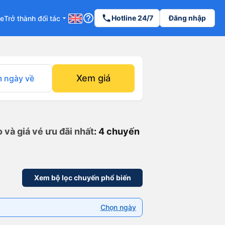
help_outline
phone
Hotline 24/7
Đăng nhập
re
Trở thành đối tác
arrow_drop_down
Xem giá
 ngày về
 và giá vé ưu đãi nhất
: 4 chuyến
Xem bộ lọc chuyến phổ biến
Chọn ngày