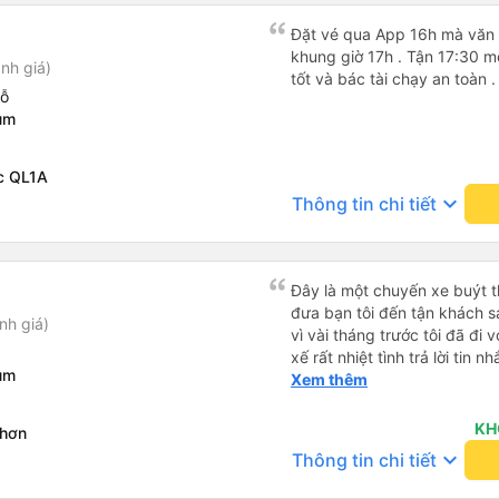
Đặt vé qua App 16h mà văn 
khung giờ 17h . Tận 17:30 mớ
nh giá)
tốt và bác tài chạy an toàn 
hỗ
um
c QL1A
keyboard_arrow_down
Thông tin chi tiết
Đây là một chuyến xe buýt th
đưa bạn tôi đến tận khách sạ
nh giá)
vì vài tháng trước tôi đã đi 
xế rất nhiệt tình trả lời tin n
um
với các lựa chọn khác cho dị
Xem thêm
nghiệm.
KH
Nhơn
keyboard_arrow_down
Thông tin chi tiết