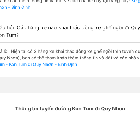
ham khảo thêm thông tin và đặt vé các nhà xe này tại trang này:
Xe g
hơn - Bình Định
âu hỏi: Các hãng xe nào khai thác dòng xe ghế ngồi đi Quy
on Tum?
rả lời: Hiện tại có 2 hãng xe khai thác dòng xe ghế ngồi trên tuyến
Quy Nhơn), bạn có thể tham khảo thêm thông tin và đặt vé các nhà xe
um - Kon Tum đi Quy Nhơn - Bình Định
Thông tin tuyến đường Kon Tum đi Quy Nhơn