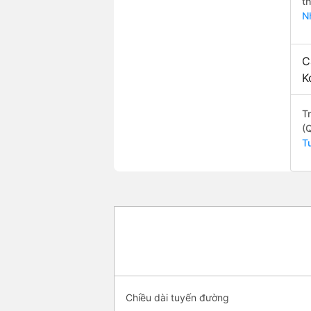
t
N
C
K
T
(
T
Chiều dài tuyến đường