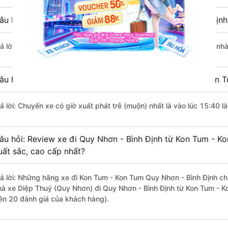
âu hỏi: Nhà xe đi Kon Tum - Kon Tum Quy Nhơn - Bình Định
rả lời: Chuyến xe có giờ xuất phát sớm nhất vào lúc 13:00 là của n
âu hỏi: Nhà xe đi Quy Nhơn - Bình Định từ Kon Tum - Kon T
rả lời: Chuyến xe có giờ xuất phát trễ (muộn) nhất là vào lúc 15:40 
âu hỏi: Review xe đi Quy Nhơn - Bình Định từ Kon Tum - Ko
uất sắc, cao cấp nhất?
rả lời: Những hãng xe đi Kon Tum - Kon Tum Quy Nhơn - Bình Định chấ
hà xe Diệp Thuý (Quy Nhơn) đi Quy Nhơn - Bình Định từ Kon Tum - K
rên 20 đánh giá của khách hàng).