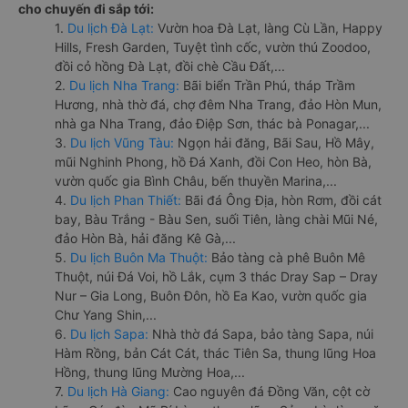
cho chuyến đi sắp tới:
1.
Du lịch Đà Lạt:
Vườn hoa Đà Lạt, làng Cù Lần, Happy
Hills, Fresh Garden, Tuyệt tình cốc, vườn thú Zoodoo,
đồi cỏ hồng Đà Lạt, đồi chè Cầu Đất,...
2.
Du lịch Nha Trang:
Bãi biển Trần Phú, tháp Trầm
Hương, nhà thờ đá, chợ đêm Nha Trang, đảo Hòn Mun,
nhà ga Nha Trang, đảo Điệp Sơn, thác bà Ponagar,...
3.
Du lịch Vũng Tàu:
Ngọn hải đăng, Bãi Sau, Hồ Mây,
mũi Nghinh Phong, hồ Đá Xanh, đồi Con Heo, hòn Bà,
vườn quốc gia Bình Châu, bến thuyền Marina,...
4.
Du lịch Phan Thiết:
Bãi đá Ông Địa, hòn Rơm, đồi cát
bay, Bàu Trắng - Bàu Sen, suối Tiên, làng chài Mũi Né,
đảo Hòn Bà, hải đăng Kê Gà,...
5.
Du lịch Buôn Ma Thuột:
Bảo tàng cà phê Buôn Mê
Thuột, núi Đá Voi, hồ Lắk, cụm 3 thác Dray Sap – Dray
Nur – Gia Long, Buôn Đôn, hồ Ea Kao, vườn quốc gia
Chư Yang Shin,...
6.
Du lịch Sapa:
Nhà thờ đá Sapa, bảo tàng Sapa, núi
Hàm Rồng, bản Cát Cát, thác Tiên Sa, thung lũng Hoa
Hồng, thung lũng Mường Hoa,...
7.
Du lịch Hà Giang:
Cao nguyên đá Đồng Văn, cột cờ