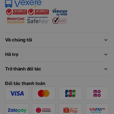
keyboard_arrow_down
Về chúng tôi
keyboard_arrow_down
Hỗ trợ
keyboard_arrow_down
Trở thành đối tác
Đối tác thanh toán