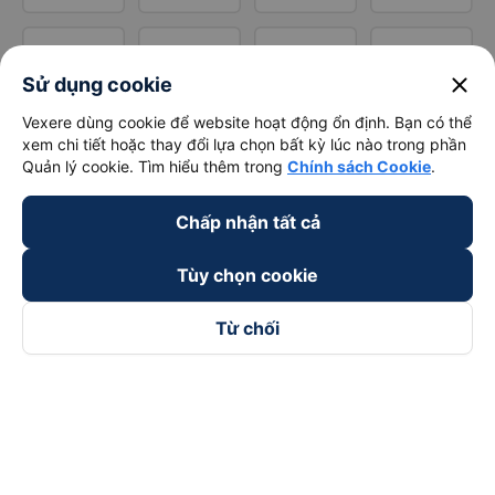
close
Sử dụng cookie
Vexere dùng cookie để website hoạt động ổn định. Bạn có thể
xem chi tiết hoặc thay đổi lựa chọn bất kỳ lúc nào trong phần
Quản lý cookie. Tìm hiểu thêm trong
Chính sách Cookie
.
Chấp nhận tất cả
Tùy chọn cookie
Từ chối
Theo dõi chúng tôi trên
Facebook
Tiktok
Youtube
Công ty TNHH Thương Mại Dịch Vụ Vexere