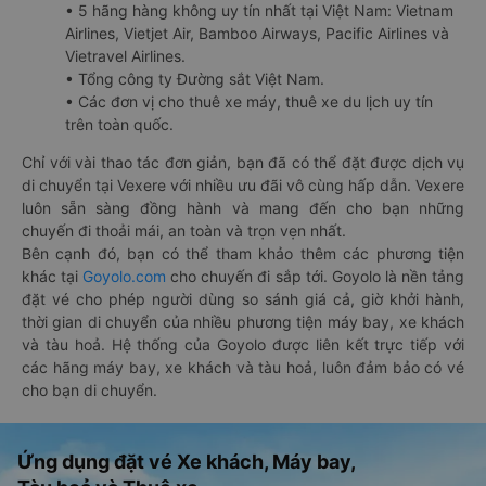
• 5 hãng hàng không uy tín nhất tại Việt Nam: Vietnam
Airlines, Vietjet Air, Bamboo Airways, Pacific Airlines và
Vietravel Airlines.
• Tổng công ty Đường sắt Việt Nam.
• Các đơn vị cho thuê xe máy, thuê xe du lịch uy tín
trên toàn quốc.
Chỉ với vài thao tác đơn giản, bạn đã có thể đặt được dịch vụ
di chuyển tại Vexere với nhiều ưu đãi vô cùng hấp dẫn. Vexere
luôn sẵn sàng đồng hành và mang đến cho bạn những
chuyến đi thoải mái, an toàn và trọn vẹn nhất.
Bên cạnh đó, bạn có thể tham khảo thêm các phương tiện
khác tại
Goyolo.com
cho chuyến đi sắp tới. Goyolo là nền tảng
đặt vé cho phép người dùng so sánh giá cả, giờ khởi hành,
thời gian di chuyển của nhiều phương tiện máy bay, xe khách
và tàu hoả. Hệ thống của Goyolo được liên kết trực tiếp với
các hãng máy bay, xe khách và tàu hoả, luôn đảm bảo có vé
cho bạn di chuyển.
Ứng dụng đặt vé Xe khách, Máy bay,