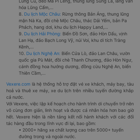
Lũng Cú, đèo Mã Pí Lèng, thung lũng Sủng Là, làng văn
hóa Lũng Cẩm,...
8.
Du lịch Mộc Châu:
Rừng thông Bản Áng, thung lũng
mận Nà Ka, đồi chè Mộc Châu, thác Dải Yếm, bản Pa
Phách, hang dơi, khu du lịch Happy Land,...
9.
Du lịch Hải Phòng:
Biển Đồ Sơn, đảo Hòn Dấu, vịnh
Lan Hạ, đảo Bạch Long Vỹ, núi Voi, khu di tích Tràng
Kênh,...
10.
Du lịch Nghệ An:
Biển Cửa Lò, đảo Lan Châu, vườn
quốc gia Pù Mát, đồi chè Thanh Chương, đảo Hòn Ngư,
cánh đồng hoa hướng dương, đồng cừu Nghệ An, biển
Thiên Cầm,...
Vexere.com
là hệ thống hỗ trợ đặt vé xe khách, máy bay, tàu
hoả và thuê xe máy, xe du lịch trên nhiều tuyến đường khắp
cả nước.
Với Vexere, việc lập kế hoạch cho hành trình di chuyển trở nên
vô cùng đơn giản, linh hoạt và được cá nhân hóa hơn bao giờ
hết. Vexere hiện là nền tảng kết nối hành khách với các đối
tác hàng đầu trong lĩnh vực đi lại, bao gồm:
• 2000+ hãng xe chất lượng cao trên 5000+ tuyến
đường trong và ngoài nước.