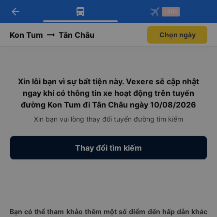
arrow_back
Tải app Vexere ngay!
Tải app Vexere
-30k
Mở app
Mở app
Nhận ưu đãi thành viên độc
-30k/ghế khi đặt vé máy bay qua
quyền
app
Kon Tum
Tân Châu
Chọn ngày
Xin lỗi bạn vì sự bất tiện này. Vexere sẽ cập nhật
ngay khi có thông tin xe hoạt động trên tuyến
đường Kon Tum đi Tân Châu ngày 10/08/2026
Xin bạn vui lòng thay đổi tuyến đường tìm kiếm
Thay đổi tìm kiếm
Bạn có thể tham khảo thêm một số điểm đến hấp dẫn khác