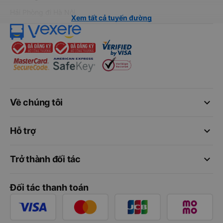
Hải Phòng đi Hà Nội
Xem tất cả tuyến đường
keyboard_arrow_down
Về chúng tôi
keyboard_arrow_down
Hỗ trợ
keyboard_arrow_down
Trở thành đối tác
Đối tác thanh toán