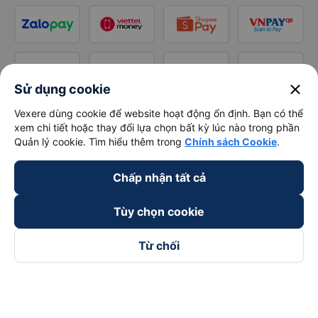
close
Sử dụng cookie
Vexere dùng cookie để website hoạt động ổn định. Bạn có thể
xem chi tiết hoặc thay đổi lựa chọn bất kỳ lúc nào trong phần
Quản lý cookie. Tìm hiểu thêm trong
Chính sách Cookie
.
Chấp nhận tất cả
Tùy chọn cookie
Từ chối
Theo dõi chúng tôi trên
Facebook
Tiktok
Youtube