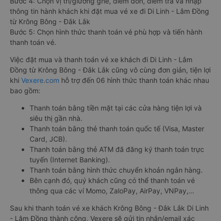
Bước 4: Chọn vị trí/giường ghế, điểm đón, điểm trả và nhập
thông tin hành khách khi đặt mua vé xe đi Di Linh - Lâm Đồng
từ Krông Bông - Đắk Lắk
Bước 5: Chọn hình thức thanh toán vé phù hợp và tiến hành
thanh toán vé.
Việc đặt mua và thanh toán vé xe khách đi Di Linh - Lâm
Đồng từ Krông Bông - Đắk Lắk cũng vô cùng đơn giản, tiện lợi
khi
Vexere.com
hỗ trợ đến 06 hình thức thanh toán khác nhau
bao gồm:
Thanh toán bằng tiền mặt tại các cửa hàng tiện lợi và
siêu thị gần nhà.
Thanh toán bằng thẻ thanh toán quốc tế (Visa, Master
Card, JCB).
Thanh toán bằng thẻ ATM đã đăng ký thanh toán trực
tuyến (Internet Banking).
Thanh toán bằng hình thức chuyển khoản ngân hàng.
Bên cạnh đó, quý khách cũng có thể thanh toán vé
thông qua các ví Momo, ZaloPay, AirPay, VNPay,…
Sau khi thanh toán vé xe khách Krông Bông - Đắk Lắk Di Linh
- Lâm Đồng thành công, Vexere sẽ gửi tin nhắn/email xác