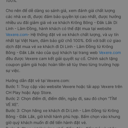
100%.
Cho nên để dễ dàng so sánh giá, xem đánh giá chất lượng
các nhà xe đi, được đảm bảo quyền lợi cao nhất, được hưởng
nhiều ưu đãi giảm giá vé xe khách Krông Bông - Đắk Lắk Di
Linh - Lâm Đồng, hành khách có thể đặt mua tại website
Vexere.com
- Hệ thống đặt vé xe khách chất lượng, và uy tín
nhất tại Việt Nam, đảm bảo giữ chỗ 100%. Đối với bất cứ giao
dịch đặt mua vé xe khách đi Di Linh - Lâm Đồng từ Krông
Bông - Đắk Lắk nào của quý khách tại trang web
Vexere.com
đều được Vexere cam kết giải quyết sự cố. Chính sách tặng
coupon giảm giá hoặc hoàn tiền sẽ tùy theo từng trường hợp
sự việc.
Hướng dẫn đặt vé tại Vexere.com:
Bước 1: Truy cập vào website Vexere hoặc tải app Vexere trên
CH Play hoặc App Store.
Bước 2: Chọn điểm đi, điểm đến, ngày đi, sau đó chọn “TÌM
VÉ XE”.
Bước 3: Chọn hãng xe khách đi Di Linh - Lâm Đồng từ Krông
Bông - Đắk Lắk, giờ khởi hành phù hợp. Bấm chọn vào khung
giờ quý khách muốn đi để tiến hành đặt vé.