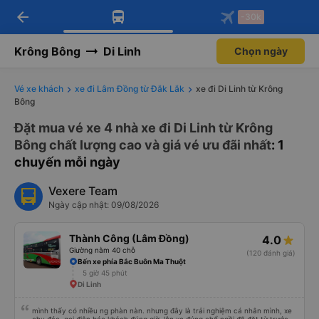
arrow_back
Tải app Vexere ngay!
Tải app Vexere
-30k
Mở app
Mở app
Nhận ưu đãi thành viên độc
-30k/ghế khi đặt vé máy bay qua
quyền
app
Krông Bông
Di Linh
Chọn ngày
Vé xe khách
xe đi Lâm Đồng từ Đắk Lắk
xe đi Di Linh từ Krông
Bông
Đặt mua vé xe 4 nhà xe đi Di Linh từ Krông
Bông chất lượng cao và giá vé ưu đãi nhất
: 1
chuyến mỗi ngày
Vexere Team
Ngày cập nhật: 09/08/2026
Thành Công (Lâm Đồng)
4.0
Giường nằm 40 chỗ
(120 đánh giá)
Bến xe phía Bắc Buôn Ma Thuột
5 giờ 45 phút
Di Linh
mình thấy có nhiều ng phàn nàn. nhưng đây là trải nghiệm cá nhân mình, xe