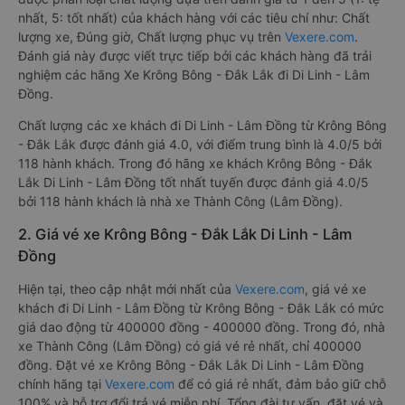
nhất, 5: tốt nhất) của khách hàng với các tiêu chí như: Chất
lượng xe, Đúng giờ, Chất lượng phục vụ trên
Vexere.com
.
Đánh giá này được viết trực tiếp bởi các khách hàng đã trải
nghiệm các hãng Xe Krông Bông - Đắk Lắk đi Di Linh - Lâm
Đồng.
Chất lượng các xe khách đi Di Linh - Lâm Đồng từ Krông Bông
- Đắk Lắk được đánh giá 4.0, với điểm trung bình là 4.0/5 bởi
118 hành khách. Trong đó hãng xe khách Krông Bông - Đắk
Lắk Di Linh - Lâm Đồng tốt nhất tuyến được đánh giá 4.0/5
bởi 118 hành khách là nhà xe Thành Công (Lâm Đồng).
2. Giá vé xe Krông Bông - Đắk Lắk Di Linh - Lâm
Đồng
Hiện tại, theo cập nhật mới nhất của
Vexere.com
, giá vé xe
khách đi Di Linh - Lâm Đồng từ Krông Bông - Đắk Lắk có mức
giá dao động từ 400000 đồng - 400000 đồng. Trong đó, nhà
xe Thành Công (Lâm Đồng) có giá vé rẻ nhất, chỉ 400000
đồng. Đặt vé xe Krông Bông - Đắk Lắk Di Linh - Lâm Đồng
chính hãng tại
Vexere.com
để có giá rẻ nhất, đảm bảo giữ chỗ
100% và hỗ trợ đổi trả vé miễn phí. Tổng đài tư vấn, đặt vé và