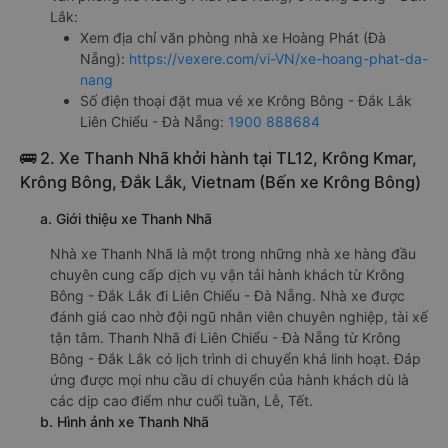
Lắk:
Xem địa chỉ văn phòng nhà xe Hoàng Phát (Đà
Nẵng):
https://vexere.com/vi-VN/xe-hoang-phat-da-
nang
Số điện thoại đặt mua vé xe Krông Bông - Đắk Lắk
Liên Chiểu - Đà Nẵng:
1900 888684
🚌 2. Xe Thanh Nhã khởi hành tại TL12, Krông Kmar,
Krông Bông, Đắk Lắk, Vietnam (Bến xe Krông Bông)
a. Giới thiệu xe Thanh Nhã
Nhà xe Thanh Nhã là một trong những nhà xe hàng đầu
chuyên cung cấp dịch vụ vận tải hành khách từ Krông
Bông - Đắk Lắk đi Liên Chiểu - Đà Nẵng. Nhà xe được
đánh giá cao nhờ đội ngũ nhân viên chuyên nghiệp, tài xế
tận tâm. Thanh Nhã đi Liên Chiểu - Đà Nẵng từ Krông
Bông - Đắk Lắk có lịch trình di chuyển khá linh hoạt. Đáp
ứng được mọi nhu cầu di chuyển của hành khách dù là
các dịp cao điểm như cuối tuần, Lễ, Tết.
b. Hình ảnh xe Thanh Nhã