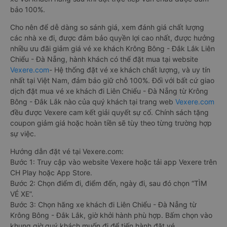
bảo 100%.
Cho nên để dễ dàng so sánh giá, xem đánh giá chất lượng
các nhà xe đi, được đảm bảo quyền lợi cao nhất, được hưởng
nhiều ưu đãi giảm giá vé xe khách Krông Bông - Đắk Lắk Liên
Chiểu - Đà Nẵng, hành khách có thể đặt mua tại website
Vexere.com
- Hệ thống đặt vé xe khách chất lượng, và uy tín
nhất tại Việt Nam, đảm bảo giữ chỗ 100%. Đối với bất cứ giao
dịch đặt mua vé xe khách đi Liên Chiểu - Đà Nẵng từ Krông
Bông - Đắk Lắk nào của quý khách tại trang web
Vexere.com
đều được Vexere cam kết giải quyết sự cố. Chính sách tặng
coupon giảm giá hoặc hoàn tiền sẽ tùy theo từng trường hợp
sự việc.
Hướng dẫn đặt vé tại Vexere.com:
Bước 1: Truy cập vào website Vexere hoặc tải app Vexere trên
CH Play hoặc App Store.
Bước 2: Chọn điểm đi, điểm đến, ngày đi, sau đó chọn “TÌM
VÉ XE”.
Bước 3: Chọn hãng xe khách đi Liên Chiểu - Đà Nẵng từ
Krông Bông - Đắk Lắk, giờ khởi hành phù hợp. Bấm chọn vào
khung giờ quý khách muốn đi để tiến hành đặt vé.