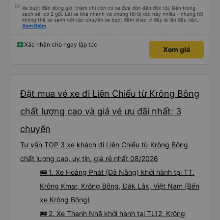
Xe buýt đến đúng giờ, thậm chí còn có xe đưa đón đến đón tôi. Bên trong
sạch sẽ, có 2 gối. Lái xe khá nhanh và chúng tôi bị xóc nảy nhiều - nhưng tôi
không thể so sánh với các chuyến xe buýt đêm khác vì đây là lần đầu tiên
tôi đi. Nhìn chung, tôi hài lòng.
Xem thêm
Xác nhận chỗ ngay lập tức
Xem giá
Đặt mua vé xe đi Liên Chiểu từ Krông Bông
chất lượng cao và giá vé ưu đãi nhất: 3
chuyến
Tư vấn TOP 3 xe khách đi Liên Chiểu từ Krông Bông
chất lượng cao, uy tín, giá rẻ nhất 08/2026
🚌 1. Xe Hoàng Phát (Đà Nẵng) khởi hành tại TT.
Krông Kmar, Krông Bông, Đắk Lắk, Việt Nam (Bến
xe Krông Bông)
🚌 2. Xe Thanh Nhã khởi hành tại TL12, Krông