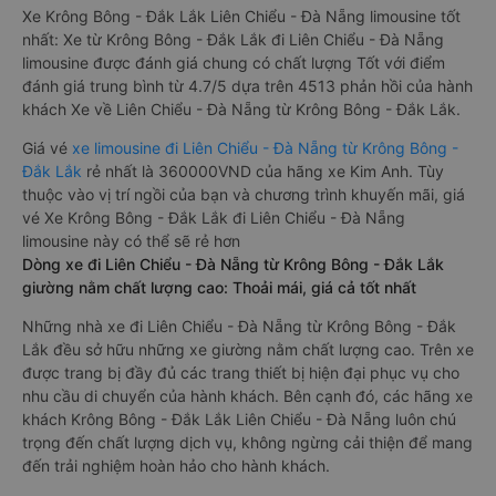
Xe Krông Bông - Đắk Lắk Liên Chiểu - Đà Nẵng limousine tốt
nhất: Xe từ Krông Bông - Đắk Lắk đi Liên Chiểu - Đà Nẵng
limousine được đánh giá chung có chất lượng Tốt với điểm
đánh giá trung bình từ 4.7/5 dựa trên 4513 phản hồi của hành
khách Xe về Liên Chiểu - Đà Nẵng từ Krông Bông - Đắk Lắk.
Giá vé
xe limousine đi Liên Chiểu - Đà Nẵng từ Krông Bông -
Đắk Lắk
rẻ nhất là 360000VND của hãng xe Kim Anh. Tùy
thuộc vào vị trí ngồi của bạn và chương trình khuyến mãi, giá
vé Xe Krông Bông - Đắk Lắk đi Liên Chiểu - Đà Nẵng
limousine này có thể sẽ rẻ hơn
Dòng xe đi Liên Chiểu - Đà Nẵng từ Krông Bông - Đắk Lắk
giường nằm chất lượng cao: Thoải mái, giá cả tốt nhất
Những nhà xe đi Liên Chiểu - Đà Nẵng từ Krông Bông - Đắk
Lắk đều sở hữu những xe giường nằm chất lượng cao. Trên xe
được trang bị đầy đủ các trang thiết bị hiện đại phục vụ cho
nhu cầu di chuyển của hành khách. Bên cạnh đó, các hãng xe
khách Krông Bông - Đắk Lắk Liên Chiểu - Đà Nẵng luôn chú
trọng đến chất lượng dịch vụ, không ngừng cải thiện để mang
đến trải nghiệm hoàn hảo cho hành khách.