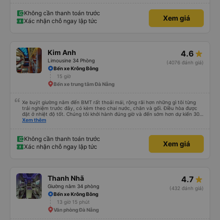
êm ái. Có ổ cắm điện để sạc điện thoại và Wi-Fi (mặc dù kết nối không phải
lúc nào cũng ổn định).
Không cần thanh toán trước
Xem giá
Xác nhận chỗ ngay lập tức
Kim Anh
4.6
Limousine 34 Phòng
(4076 đánh giá)
Bến xe Krông Bông
15 giờ
Bến xe trung tâm Đà Nẵng
Xe buýt giường nằm đến BMT rất thoải mái, rộng rãi hơn những gì tôi từng
trải nghiệm trước đây, có kèm theo chai nước, chăn và gối. Điều hòa được
đặt ở nhiệt độ tốt. Chúng tôi khởi hành đúng giờ và đến sớm hơn dự kiến 30
phút. Tài xế rất tuyệt so với những tài xế khác ở Việt Nam! Không quá nhiều
Xem thêm
tiếng còi xe, không có nhạc lớn hoặc tiếng ồn khác và cảm giác lái xe an
toàn nên rất dễ ngủ. Tôi rất vui vì đã đặt qua Vexere và có vị trí xe buýt trên
GPS và biển số xe vì tôi phải tìm kiếm xung quanh bến xe để tìm thấy nó, đây
Không cần thanh toán trước
Xem giá
là vấn đề của bến xe Đà Lạt (không phải tất cả các xe buýt đều có bảng
Xác nhận chỗ ngay lập tức
thông tin), chứ không phải của công ty.
Thanh Nhã
4.7
Giường nằm 34 phòng
(432 đánh giá)
Bến xe Krông Bông
13 giờ 15 phút
Văn phòng Đà Nẵng