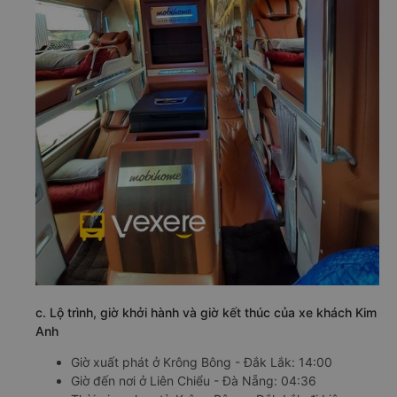
c. Lộ trình, giờ khởi hành và giờ kết thúc của xe khách Kim
Anh
Giờ xuất phát ở Krông Bông - Đắk Lắk: 14:00
Giờ đến nơi ở Liên Chiểu - Đà Nẵng: 04:36