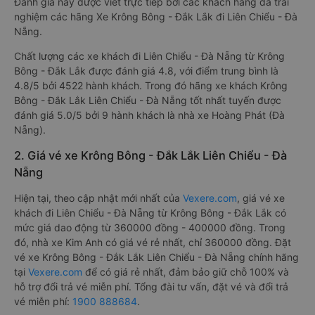
Đánh giá này được viết trực tiếp bởi các khách hàng đã trải
nghiệm các hãng Xe Krông Bông - Đắk Lắk đi Liên Chiểu - Đà
Nẵng.
Chất lượng các xe khách đi Liên Chiểu - Đà Nẵng từ Krông
Bông - Đắk Lắk được đánh giá 4.8, với điểm trung bình là
4.8/5 bởi 4522 hành khách. Trong đó hãng xe khách Krông
Bông - Đắk Lắk Liên Chiểu - Đà Nẵng tốt nhất tuyến được
đánh giá 5.0/5 bởi 9 hành khách là nhà xe Hoàng Phát (Đà
Nẵng).
2. Giá vé xe Krông Bông - Đắk Lắk Liên Chiểu - Đà
Nẵng
Hiện tại, theo cập nhật mới nhất của
Vexere.com
, giá vé xe
khách đi Liên Chiểu - Đà Nẵng từ Krông Bông - Đắk Lắk có
mức giá dao động từ 360000 đồng - 400000 đồng. Trong
đó, nhà xe Kim Anh có giá vé rẻ nhất, chỉ 360000 đồng. Đặt
vé xe Krông Bông - Đắk Lắk Liên Chiểu - Đà Nẵng chính hãng
tại
Vexere.com
để có giá rẻ nhất, đảm bảo giữ chỗ 100% và
hỗ trợ đổi trả vé miễn phí. Tổng đài tư vấn, đặt vé và đổi trả
vé miễn phí:
1900 888684
.