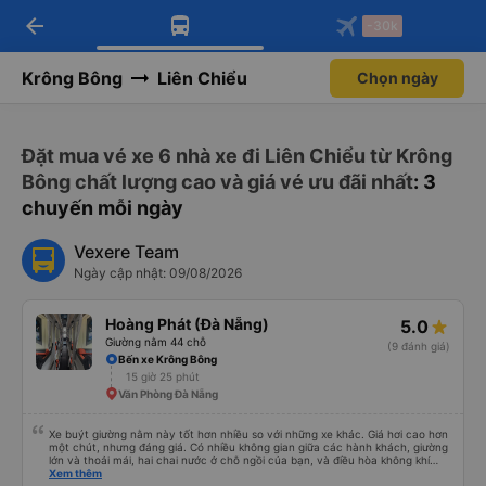
arrow_back
Tải app Vexere ngay!
Tải app Vexere
-30k
Mở app
Mở app
Nhận ưu đãi thành viên độc
-30k/ghế khi đặt vé máy bay qua
quyền
app
Krông Bông
Liên Chiểu
Chọn ngày
Đặt mua vé xe 6 nhà xe đi Liên Chiểu từ Krông
Bông chất lượng cao và giá vé ưu đãi nhất
: 3
chuyến mỗi ngày
Vexere Team
Ngày cập nhật: 09/08/2026
Hoàng Phát (Đà Nẵng)
5.0
Giường nằm 44 chỗ
(9 đánh giá)
Bến xe Krông Bông
15 giờ 25 phút
Văn Phòng Đà Nẵng
Xe buýt giường nằm này tốt hơn nhiều so với những xe khác. Giá hơi cao hơn
một chút, nhưng đáng giá. Có nhiều không gian giữa các hành khách, giường
lớn và thoải mái, hai chai nước ở chỗ ngồi của bạn, và điều hòa không khí
ngay tại chỗ ngồi mà bạn có thể bật tắt. Nhân viên thân thiện và tài xế lái xe
Xem thêm