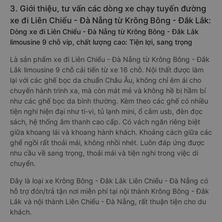
3. Giới thiệu, tư vấn các dòng xe chạy tuyến đường
xe đi Liên Chiểu - Đà Nẵng từ Krông Bông - Đắk Lắk:
Dòng xe đi Liên Chiểu - Đà Nẵng từ Krông Bông - Đắk Lắk
limousine 9 chỗ vip, chất lượng cao: Tiện lợi, sang trọng
Là sản phẩm xe đi Liên Chiểu - Đà Nẵng từ Krông Bông - Đắk
Lắk limousine 9 chỗ cải tiến từ xe 16 chỗ. Nội thất được làm
lại với các ghế bọc da chuẩn Châu Âu, không chỉ êm ái cho
chuyến hành trình xa, mà còn mát mẻ và không hề bị hầm bí
như các ghế bọc da bình thường. Kèm theo các ghế có nhiều
tiện nghi hiện đại như ti-vi, tủ lạnh mini, ổ cắm usb, đèn đọc
sách, hệ thống âm thanh cao cấp. Có vách ngăn riêng biệt
giữa khoang lái và khoang hành khách. Khoảng cách giữa các
ghế ngồi rất thoải mái, không nhồi nhét. Luôn đáp ứng được
nhu cầu về sang trọng, thoải mái và tiện nghi trong việc di
chuyển.
Đây là loại xe Krông Bông - Đắk Lắk Liên Chiểu - Đà Nẵng có
hỗ trợ đón/trả tận nơi miễn phí tại nội thành Krông Bông - Đắk
Lắk và nội thành Liên Chiểu - Đà Nẵng, rất thuận tiện cho du
khách.