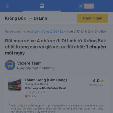
arrow_back
Tải app Vexere ngay!
Tải app Vexere
-30k
Mở app
Mở app
Nhận ưu đãi thành viên độc
-30k/ghế khi đặt vé máy bay qua
quyền
app
Krông Búk
Di Linh
Chọn ngày
Vé xe khách
xe đi Lâm Đồng từ Đắk Lắk
xe đi Di Linh từ Krông Búk
Đặt mua vé xe 4 nhà xe đi Di Linh từ Krông Búk
chất lượng cao và giá vé ưu đãi nhất
: 1 chuyến
mỗi ngày
Vexere Team
Ngày cập nhật: 07/08/2026
Thành Công (Lâm Đồng)
4.0
Giường nằm 40 chỗ
(118 đánh giá)
Bến xe phía Bắc Buôn Ma Thuột
5 giờ 45 phút
Di Linh
mình thấy có nhiều ng phàn nàn. nhưng đây là trải nghiệm cá nhân mình, xe
chu đáo. gọi điện báo khách đúng giờ, lên xe đúng chổ ngồi đã đặt từ trước,
nói chung là không thấy điểm gì chê