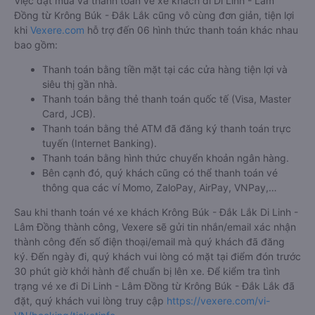
Việc đặt mua và thanh toán vé xe khách đi Di Linh - Lâm
Đồng từ Krông Búk - Đắk Lắk cũng vô cùng đơn giản, tiện lợi
khi
Vexere.com
hỗ trợ đến 06 hình thức thanh toán khác nhau
bao gồm:
Thanh toán bằng tiền mặt tại các cửa hàng tiện lợi và
siêu thị gần nhà.
Thanh toán bằng thẻ thanh toán quốc tế (Visa, Master
Card, JCB).
Thanh toán bằng thẻ ATM đã đăng ký thanh toán trực
tuyến (Internet Banking).
Thanh toán bằng hình thức chuyển khoản ngân hàng.
Bên cạnh đó, quý khách cũng có thể thanh toán vé
thông qua các ví Momo, ZaloPay, AirPay, VNPay,…
Sau khi thanh toán vé xe khách Krông Búk - Đắk Lắk Di Linh -
Lâm Đồng thành công, Vexere sẽ gửi tin nhắn/email xác nhận
thành công đến số điện thoại/email mà quý khách đã đăng
ký. Đến ngày đi, quý khách vui lòng có mặt tại điểm đón trước
30 phút giờ khởi hành để chuẩn bị lên xe. Để kiểm tra tình
trạng vé xe đi Di Linh - Lâm Đồng từ Krông Búk - Đắk Lắk đã
đặt, quý khách vui lòng truy cập
https://vexere.com/vi-