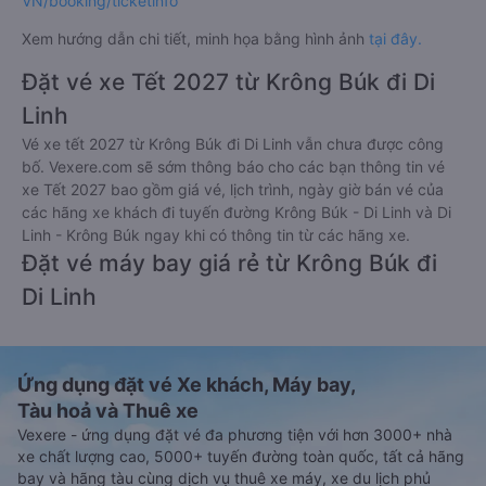
VN/booking/ticketinfo
Xem hướng dẫn chi tiết, minh họa bằng hình ảnh
tại đây.
Đặt vé xe Tết 2027 từ Krông Búk đi Di
Linh
Vé xe tết 2027 từ Krông Búk đi Di Linh vẫn chưa được công
bố. Vexere.com sẽ sớm thông báo cho các bạn thông tin vé
xe Tết 2027 bao gồm giá vé, lịch trình, ngày giờ bán vé của
các hãng xe khách đi tuyến đường Krông Búk - Di Linh và Di
Linh - Krông Búk ngay khi có thông tin từ các hãng xe.
Đặt vé máy bay giá rẻ từ Krông Búk đi
Di Linh
Ứng dụng đặt vé Xe khách, Máy bay,
Tàu hoả và Thuê xe
Vexere - ứng dụng đặt vé đa phương tiện với hơn 3000+ nhà
xe chất lượng cao, 5000+ tuyến đường toàn quốc, tất cả hãng
bay và hãng tàu cùng dịch vụ thuê xe máy, xe du lịch phủ