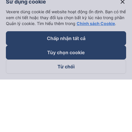
close
Sử dụng cookie
Vexere dùng cookie để website hoạt động ổn định. Bạn có thể
xem chi tiết hoặc thay đổi lựa chọn bất kỳ lúc nào trong phần
Quản lý cookie. Tìm hiểu thêm trong
Chính sách Cookie
.
Chấp nhận tất cả
Tùy chọn cookie
Từ chối
Theo dõi chúng tôi trên
Facebook
Tiktok
Youtube
Công ty TNHH Thương Mại Dịch Vụ Vexere
Địa chỉ đăng ký kinh doanh: 8C Chữ Đồng Tử, Phường Tân
Sơn Nhất, TP. Hồ Chí Minh, Việt Nam
Địa chỉ
:
Lầu 2, toà nhà H3 Circo Hoàng Diệu, 384 Hoàng Diệu,
Phường Khánh Hội, TP Hồ Chí Minh, Việt Nam