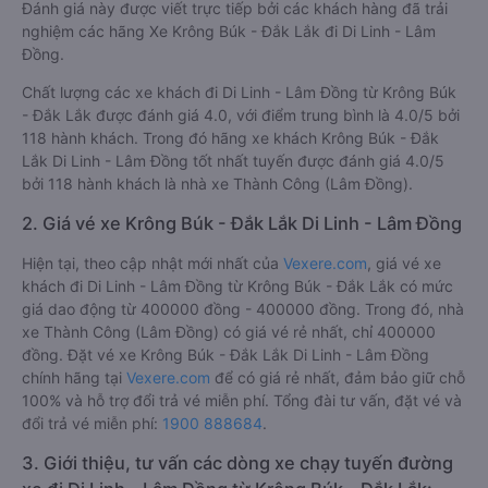
Đánh giá này được viết trực tiếp bởi các khách hàng đã trải
nghiệm các hãng Xe Krông Búk - Đắk Lắk đi Di Linh - Lâm
Đồng.
Chất lượng các xe khách đi Di Linh - Lâm Đồng từ Krông Búk
- Đắk Lắk được đánh giá 4.0, với điểm trung bình là 4.0/5 bởi
118 hành khách. Trong đó hãng xe khách Krông Búk - Đắk
Lắk Di Linh - Lâm Đồng tốt nhất tuyến được đánh giá 4.0/5
bởi 118 hành khách là nhà xe Thành Công (Lâm Đồng).
2. Giá vé xe Krông Búk - Đắk Lắk Di Linh - Lâm Đồng
Hiện tại, theo cập nhật mới nhất của
Vexere.com
, giá vé xe
khách đi Di Linh - Lâm Đồng từ Krông Búk - Đắk Lắk có mức
giá dao động từ 400000 đồng - 400000 đồng. Trong đó, nhà
xe Thành Công (Lâm Đồng) có giá vé rẻ nhất, chỉ 400000
đồng. Đặt vé xe Krông Búk - Đắk Lắk Di Linh - Lâm Đồng
chính hãng tại
Vexere.com
để có giá rẻ nhất, đảm bảo giữ chỗ
100% và hỗ trợ đổi trả vé miễn phí. Tổng đài tư vấn, đặt vé và
đổi trả vé miễn phí:
1900 888684
.
3. Giới thiệu, tư vấn các dòng xe chạy tuyến đường