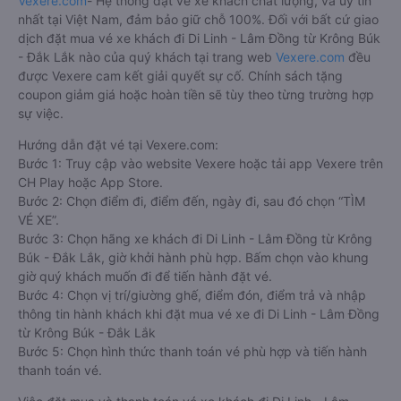
Vexere.com
- Hệ thống đặt vé xe khách chất lượng, và uy tín
nhất tại Việt Nam, đảm bảo giữ chỗ 100%. Đối với bất cứ giao
dịch đặt mua vé xe khách đi Di Linh - Lâm Đồng từ Krông Búk
- Đắk Lắk nào của quý khách tại trang web
Vexere.com
đều
được Vexere cam kết giải quyết sự cố. Chính sách tặng
coupon giảm giá hoặc hoàn tiền sẽ tùy theo từng trường hợp
sự việc.
Hướng dẫn đặt vé tại Vexere.com:
Bước 1: Truy cập vào website Vexere hoặc tải app Vexere trên
CH Play hoặc App Store.
Bước 2: Chọn điểm đi, điểm đến, ngày đi, sau đó chọn “TÌM
VÉ XE”.
Bước 3: Chọn hãng xe khách đi Di Linh - Lâm Đồng từ Krông
Búk - Đắk Lắk, giờ khởi hành phù hợp. Bấm chọn vào khung
giờ quý khách muốn đi để tiến hành đặt vé.
Bước 4: Chọn vị trí/giường ghế, điểm đón, điểm trả và nhập
thông tin hành khách khi đặt mua vé xe đi Di Linh - Lâm Đồng
từ Krông Búk - Đắk Lắk
Bước 5: Chọn hình thức thanh toán vé phù hợp và tiến hành
thanh toán vé.