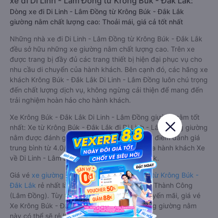
xe đi Di Linh - Lâm Đồng từ Krông Búk - Đắk Lắk:
Dòng xe đi Di Linh - Lâm Đồng từ Krông Búk - Đắk Lắk
giường nằm chất lượng cao: Thoải mái, giá cả tốt nhất
Những nhà xe đi Di Linh - Lâm Đồng từ Krông Búk - Đắk Lắk
đều sở hữu những xe giường nằm chất lượng cao. Trên xe
được trang bị đầy đủ các trang thiết bị hiện đại phục vụ cho
nhu cầu di chuyển của hành khách. Bên cạnh đó, các hãng xe
khách Krông Búk - Đắk Lắk Di Linh - Lâm Đồng luôn chú trọng
đến chất lượng dịch vụ, không ngừng cải thiện để mang đến
trải nghiệm hoàn hảo cho hành khách.
Xe Krông Búk - Đắk Lắk Di Linh - Lâm Đồng giường nằm tốt
nhất: Xe từ Krông Búk - Đắk Lắk đi Di Linh - Lâm Đồng giường
nằm được đánh giá chung chất lượng Tốt với điểm đánh giá
trung bình từ 4.0/5 dựa trên 118 phản hồi của hành khách Xe
về Di Linh - Lâm Đồng từ Krông Búk - Đắk Lắk.
Giá vé
xe giường nằm đi Di Linh - Lâm Đồng từ Krông Búk -
Đắk Lắk
rẻ nhất là 400000VND của hãng xe Thành Công
(Lâm Đồng). Tùy thuộc vào chương trình khuyến mãi, giá vé
Xe Krông Búk - Đắk Lắk đi Di Linh - Lâm Đồng giường nằm
này có thể sẽ rẻ hơn.