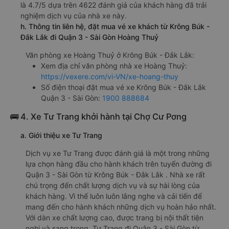
là 4.7/5 dựa trên 4622 đánh giá của khách hàng đã trải
nghiệm dịch vụ của nhà xe này.
h. Thông tin liên hệ, đặt mua vé xe khách từ Krông Búk -
Đắk Lắk đi Quận 3 - Sài Gòn Hoàng Thuỷ
Văn phòng xe Hoàng Thuỷ ở Krông Búk - Đắk Lắk:
Xem địa chỉ văn phòng nhà xe Hoàng Thuỷ:
https://vexere.com/vi-VN/xe-hoang-thuy
Số điện thoại đặt mua vé xe Krông Búk - Đắk Lắk
Quận 3 - Sài Gòn:
1900 888684
🚌 4. Xe Tư Trang khởi hành tại Chợ Cư Pơng
a. Giới thiệu xe Tư Trang
Dịch vụ xe Tư Trang được đánh giá là một trong những
lựa chọn hàng đầu cho hành khách trên tuyến đường đi
Quận 3 - Sài Gòn từ Krông Búk - Đắk Lắk . Nhà xe rất
chú trọng đến chất lượng dịch vụ và sự hài lòng của
khách hàng. Vì thế luôn luôn lắng nghe và cải tiến để
mang đến cho hành khách những dịch vụ hoàn hảo nhất.
Với dàn xe chất lượng cao, được trang bị nội thất tiện
nghi và sang trọng, Tư Trang đi Quận 3 - Sài Gòn từ