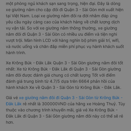
một phòng ngủ khách sạn sang trọng, hiện đại. Đây là dòng
xe giường nằm cho cặp đôi đi Quận 3 - Sài Gòn mới xuất hiện
tại Việt Nam. Loại xe giường nằm đôi ra đời nhằm đáp ứng
yêu cầu ngày càng cao của khách hàng về chất lượng dịch
vụ vận tải. So với xe giường nằm thông thường, xe giường
nằm đôi đi Quận 3 - Sài Gòn có nhiều ưu điểm và tiện nghi
vượt trội. Màn hình LCD với hàng nghìn bộ phim giải trí, wifi,
và nước uống và chăn đắp miễn phí phục vụ hành khách suốt
hành trình.
Xe Krông Búk - Đắk Lắk Quận 3 - Sài Gòn giường nằm đôi tốt
nhất: Xe từ Krông Búk - Đắk Lắk đi Quận 3 - Sài Gòn giường
nằm đôi được đánh giá chung có chất lượng Tốt với điểm
đánh giá trung bình từ 4.7/5 dựa trên 6664 phản hồi của
hành khách Xe về Quận 3 - Sài Gòn từ Krông Búk - Đắk Lắk.
Giá vé
xe giường nằm đôi đi Quận 3 - Sài Gòn từ Krông Búk -
Đắk Lắk
rẻ nhất là 300000VND của hãng xe Hoàng Thuỷ. Tùy
thuộc vào chương trình khuyến mãi, giá vé Xe Krông Búk -
Đắk Lắk đi Quận 3 - Sài Gòn giường nằm đôi này có thể sẽ rẻ
hơn.