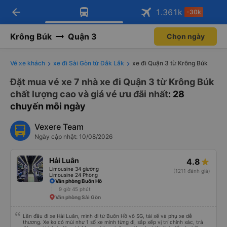
arrow_back
Tải app Vexere ngay!
Tải app Vexere
1.361
k
-30k
Mở app
Mở app
Nhận ưu đãi thành viên độc
-30k/ghế khi đặt vé máy bay qua
quyền
app
Krông Búk
Quận 3
Chọn ngày
Vé xe khách
xe đi Sài Gòn từ Đắk Lắk
xe đi Quận 3 từ Krông Búk
Đặt mua vé xe 7 nhà xe đi Quận 3 từ Krông Búk
chất lượng cao và giá vé ưu đãi nhất
: 28
chuyến mỗi ngày
Vexere Team
Ngày cập nhật: 10/08/2026
Hải Luân
4.8
Limousine 34 giường
(1211 đánh giá)
Limousine 24 Phòng
Văn phòng Buôn Hồ
9 giờ 45 phút
Văn phòng Sài Gòn
Lần đầu đi xe Hải Luân, mình đi từ Buôn Hồ vô SG, tài xế và phụ xe dễ
thương. Xe ko có mùi như 1 số xe mình từng đi, sắp xếp vị trí chính xác, trả