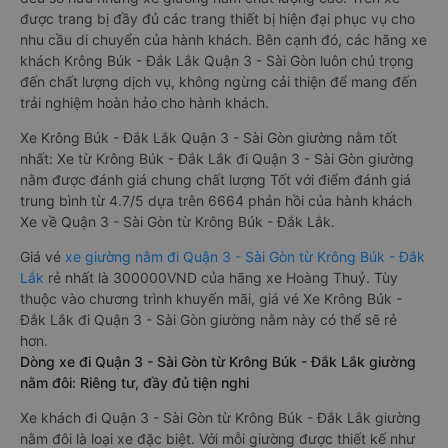
được trang bị đầy đủ các trang thiết bị hiện đại phục vụ cho
nhu cầu di chuyển của hành khách. Bên cạnh đó, các hãng xe
khách Krông Búk - Đắk Lắk Quận 3 - Sài Gòn luôn chú trọng
đến chất lượng dịch vụ, không ngừng cải thiện để mang đến
trải nghiệm hoàn hảo cho hành khách.
Xe Krông Búk - Đắk Lắk Quận 3 - Sài Gòn giường nằm tốt
nhất: Xe từ Krông Búk - Đắk Lắk đi Quận 3 - Sài Gòn giường
nằm được đánh giá chung chất lượng Tốt với điểm đánh giá
trung bình từ 4.7/5 dựa trên 6664 phản hồi của hành khách
Xe về Quận 3 - Sài Gòn từ Krông Búk - Đắk Lắk.
Giá vé
xe giường nằm đi Quận 3 - Sài Gòn từ Krông Búk - Đắk
Lắk
rẻ nhất là 300000VND của hãng xe Hoàng Thuỷ. Tùy
thuộc vào chương trình khuyến mãi, giá vé Xe Krông Búk -
Đắk Lắk đi Quận 3 - Sài Gòn giường nằm này có thể sẽ rẻ
hơn.
Dòng xe đi Quận 3 - Sài Gòn từ Krông Búk - Đắk Lắk giường
nằm đôi: Riêng tư, đầy đủ tiện nghi
Xe khách đi Quận 3 - Sài Gòn từ Krông Búk - Đắk Lắk giường
nằm đôi là loại xe đặc biệt. Với mỗi giường được thiết kế như