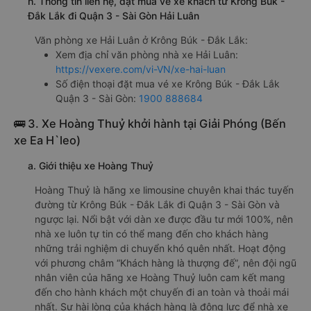
h. Thông tin liên hệ, đặt mua vé xe khách từ Krông Búk -
Đắk Lắk đi Quận 3 - Sài Gòn Hải Luân
Văn phòng xe Hải Luân ở Krông Búk - Đắk Lắk:
Xem địa chỉ văn phòng nhà xe Hải Luân:
https://vexere.com/vi-VN/xe-hai-luan
Số điện thoại đặt mua vé xe Krông Búk - Đắk Lắk
Quận 3 - Sài Gòn:
1900 888684
🚌 3. Xe Hoàng Thuỷ khởi hành tại Giải Phóng (Bến
xe Ea H`leo)
a. Giới thiệu xe Hoàng Thuỷ
Hoàng Thuỷ là hãng xe limousine chuyên khai thác tuyến
đường từ Krông Búk - Đắk Lắk đi Quận 3 - Sài Gòn và
ngược lại. Nổi bật với dàn xe được đầu tư mới 100%, nên
nhà xe luôn tự tin có thể mang đến cho khách hàng
những trải nghiệm di chuyển khó quên nhất. Hoạt động
với phương châm “Khách hàng là thượng đế”, nên đội ngũ
nhân viên của hãng xe Hoàng Thuỷ luôn cam kết mang
đến cho hành khách một chuyến đi an toàn và thoải mái
nhất. Sự hài lòng của khách hàng là động lực để nhà xe