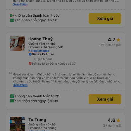
đúng nơi khách đăng kí. Mong nhà xe luôn uy tín và nhiệt tình để có nhiều
khách hàng hơn nữa
Xem thêm
Không cần thanh toán trước
Xem giá
Xác nhận chỗ ngay lập tức
Hoàng Thuỷ
4.7
Giường nằm 44 chỗ
(4616 đánh giá)
Limousine 34 Giường VIP
+1 loại xe khác
Bến xe Ea H`leo
10 giờ 5 phút
Bến xe Miền Đông - Quầy vé 37
Great services .. Chắc chắn sẽ sử dụng lại nhiều lần nếu có cơ hội nhưng
không mua qua app vé xe rẻ nữa vì che dấu hành vi của xe Dalat ơi ở
chuyến trước tôi đi. Riview 1* không được duyệt với lý do “đã được nhà xe xử
lý với khách hàng” trong khi tôi là khách hàng và trải nghiệm của tôi lại nói là
Xem thêm
đã được xử lý. Ai xử lý ?? Tôi không biết nên vẫn mua vé thêm lần này nữa.
Sau lần này cả Cty tôi sẽ xóa app vé xe rẻ Vĩnh viễn vì xử lý tào lao này.
Chúng tôi cũng sẽ viết bài trên các nền tảng về trải nghiệm của tôi cả về
Không cần thanh toán trước
Xem giá
Dalat lẫn vé xe rẻ. Xin cảm ơn.
Xác nhận chỗ ngay lập tức
Tư Trang
4.6
Giường nằm 40 chỗ
(87 đánh giá)
Limousine 24 phòng