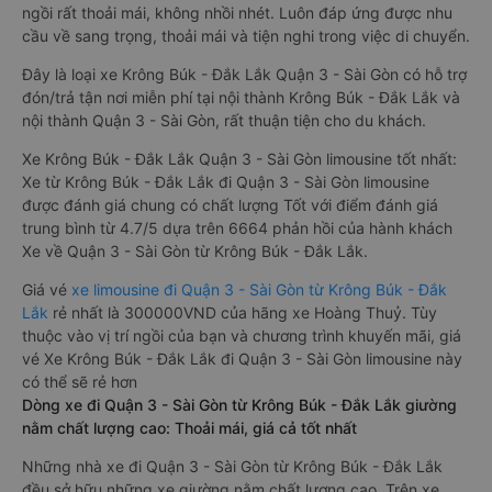
ngồi rất thoải mái, không nhồi nhét. Luôn đáp ứng được nhu
cầu về sang trọng, thoải mái và tiện nghi trong việc di chuyển.
Đây là loại xe Krông Búk - Đắk Lắk Quận 3 - Sài Gòn có hỗ trợ
đón/trả tận nơi miễn phí tại nội thành Krông Búk - Đắk Lắk và
nội thành Quận 3 - Sài Gòn, rất thuận tiện cho du khách.
Xe Krông Búk - Đắk Lắk Quận 3 - Sài Gòn limousine tốt nhất:
Xe từ Krông Búk - Đắk Lắk đi Quận 3 - Sài Gòn limousine
được đánh giá chung có chất lượng Tốt với điểm đánh giá
trung bình từ 4.7/5 dựa trên 6664 phản hồi của hành khách
Xe về Quận 3 - Sài Gòn từ Krông Búk - Đắk Lắk.
Giá vé
xe limousine đi Quận 3 - Sài Gòn từ Krông Búk - Đắk
Lắk
rẻ nhất là 300000VND của hãng xe Hoàng Thuỷ. Tùy
thuộc vào vị trí ngồi của bạn và chương trình khuyến mãi, giá
vé Xe Krông Búk - Đắk Lắk đi Quận 3 - Sài Gòn limousine này
có thể sẽ rẻ hơn
Dòng xe đi Quận 3 - Sài Gòn từ Krông Búk - Đắk Lắk giường
nằm chất lượng cao: Thoải mái, giá cả tốt nhất
Những nhà xe đi Quận 3 - Sài Gòn từ Krông Búk - Đắk Lắk
đều sở hữu những xe giường nằm chất lượng cao. Trên xe