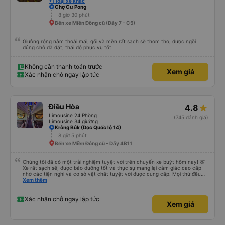
+1 loại xe khác
Chợ Cư Pơng
8 giờ 30 phút
Bến xe Miền Đông cũ (Dãy 7 - C5)
Giường rộng nằm thoải mái, gối và mền rất sạch sẽ thơm tho, được ngồi
đúng chỗ đã đặt, thái độ phục vụ tốt.
Không cần thanh toán trước
Xem giá
Xác nhận chỗ ngay lập tức
Điều Hòa
4.8
Limousine 24 Phòng
(745 đánh giá)
Limousine 34 giường
Krông Búk (Dọc Quốc lộ 14)
8 giờ 5 phút
Bến xe Miền Đông cũ - Dãy 4B11
Chúng tôi đã có một trải nghiệm tuyệt vời trên chuyến xe buýt hôm nay! 💯
Xe rất sạch sẽ, được bảo dưỡng tốt và thực sự mang lại cảm giác cao cấp
nhờ các tiện nghi và cơ sở vật chất tuyệt vời được cung cấp. Mọi thứ đều
thoải mái và ngăn nắp. Nhân viên và tài xế rất tốt bụng, hữu ích và chu đáo,
Xem thêm
giúp chuyến đi của chúng tôi suôn sẻ và không căng thẳng. Sự chuyên
nghiệp của họ thực sự nổi bật. Nhìn chung, đó là trải nghiệm du lịch tốt nhất
đối với tôi và gia đình. Chúng tôi rất vui và hài lòng từ đầu đến cuối. Rất đáng
Xác nhận chỗ ngay lập tức
Xem giá
giới thiệu! 💛 Về ứng dụng, nó rất dễ sử dụng, thân thiện với người dùng và
tiện lợi khi đặt chuyến đi của chúng tôi. Mọi thứ đều diễn ra suôn sẻ!