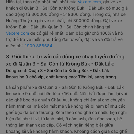
Hiện tại, theo cập nhật mới nhất của
Vexere.com
, giá vé xe
khách đi Quận 3 - Sài Gòn từ Krông Búk - Đắk Lắk có mức giá
dao động từ 300000 đồng - 519300 đồng. Trong đó, nhà xe
Hoàng Thuỷ có giá vé rẻ nhất, chỉ 300000 đồng. Đặt vé xe
Krông Búk - Đắk Lắk Quận 3 - Sài Gòn chính hãng tại
Vexere.com
để có giá rẻ nhất, đảm bảo giữ chỗ 100% và hỗ
trợ đổi trả vé miễn phí. Tổng đài tư vấn, đặt vé và đổi trả vé
miễn phí:
1900 888684
.
3. Giới thiệu, tư vấn các dòng xe chạy tuyến đường
xe đi Quận 3 - Sài Gòn từ Krông Búk - Đắk Lắk:
Dòng xe đi Quận 3 - Sài Gòn từ Krông Búk - Đắk Lắk
limousine 9 chỗ vip, chất lượng cao: Tiện lợi, sang trọng
Là sản phẩm xe đi Quận 3 - Sài Gòn từ Krông Búk - Đắk Lắk
limousine 9 chỗ cải tiến từ xe 16 chỗ. Nội thất được làm lại với
các ghế bọc da chuẩn Châu Âu, không chỉ êm ái cho chuyến
hành trình xa, mà còn mát mẻ và không hề bị hầm bí như các
ghế bọc da bình thường. Kèm theo các ghế có nhiều tiện nghi
hiện đại như ti-vi, tủ lạnh mini, ổ cắm usb, đèn đọc sách, hệ
thống âm thanh cao cấp. Có vách ngăn riêng biệt giữa
khoang lái và khoang hành khách. Khoảng cách giữa các ghế