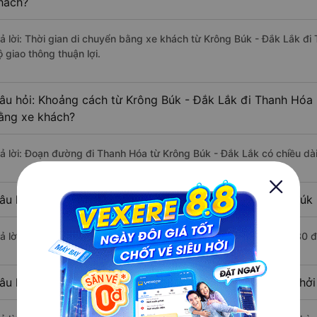
hách?
rả lời: Thời gian di chuyển bằng xe khách từ Krông Búk - Đắk Lắk đ
 giao thông thuận lợi.
âu hỏi: Khoảng cách từ Krông Búk - Đắk Lắk đi Thanh Hóa 
ằng xe khách?
rả lời: Đoạn đường đi Thanh Hóa từ Krông Búk - Đắk Lắk có chiều d
âu hỏi: Mỗi ngày có bao nhiêu chuyến xe khách Krông Búk 
rả lời: Trung bình mỗi ngày có khoảng 3 chuyến xe bắt đầu từ 7:30 
âu hỏi: Nhà xe đi Krông Búk - Đắk Lắk Thanh Hóa nào khở