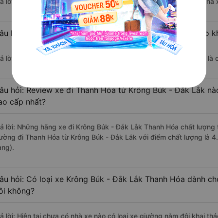
rả lời: Chuyến xe có giờ xuất phát sớm nhất vào lúc 7:30 là của nhà
âu hỏi: Nhà xe đi Thanh Hóa từ Krông Búk - Đắk Lắk nào kh
rả lời: Chuyến xe có giờ xuất phát trễ (muộn) nhất là vào lúc 8:15 là
âu hỏi: Review xe đi Thanh Hóa từ Krông Búk - Đắk Lắk nào
ao cấp nhất?
rả lời: Những hãng xe đi Krông Búk - Đắk Lắk Thanh Hóa chất lượng t
ường đi Thanh Hóa từ Krông Búk - Đắk Lắk với điểm chất lượng là 4
àng).
âu hỏi: Có loại xe Krông Búk - Đắk Lắk Thanh Hóa dành ch
ôi không?
rả lời: Hiện tại chưa có nhà xe nào có loại xe giường nằm đôi khai t