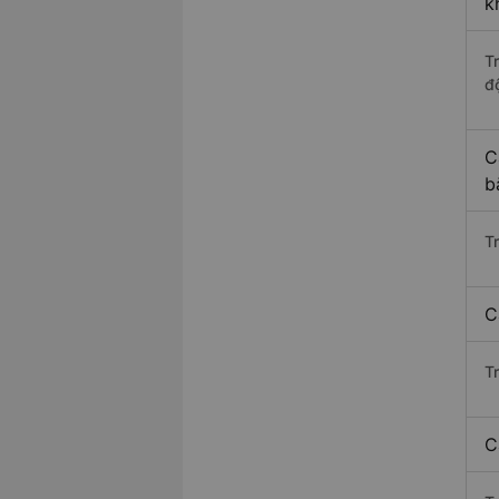
k
T
độ
C
b
T
C
T
C