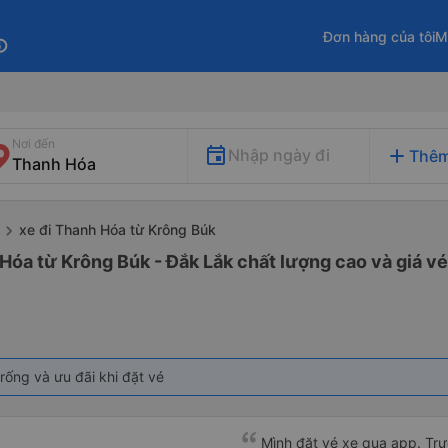
Đơn hàng của tôi
M
fo
Nơi đến
add
Nhập ngày đi
Thêm
xe đi Thanh Hóa từ Krông Búk
Hóa từ Krông Búk - Đắk Lắk chất lượng cao và giá vé
rống và ưu đãi khi đặt vé
Mình đặt vé xe qua app. Trướ