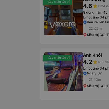
Xác nhận tức thì
4.6
star
(124 đ
Giường nằm 40 
Limousine 34 p
Bến xe liên t
22h25m
Siêu thị GO! 
Anh Khôi
Xác nhận tức thì
4.2
star
(88 đá
Limousine 34 p
Ngã 3 67
21h10m
Siêu thị GO! 