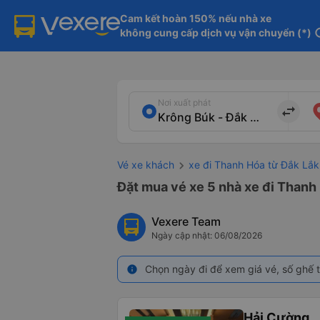
Cam kết hoàn 150% nếu nhà xe

không cung cấp dịch vụ vận chuyển (*)
in
Nơi xuất phát
import_export
Vé xe khách
xe đi Thanh Hóa từ Đắk Lắk
Đặt mua vé xe 5 nhà xe đi Thanh 
Vexere Team
Ngày cập nhật: 06/08/2026
Chọn ngày đi để xem giá vé, số ghế t
info
Hải Cường