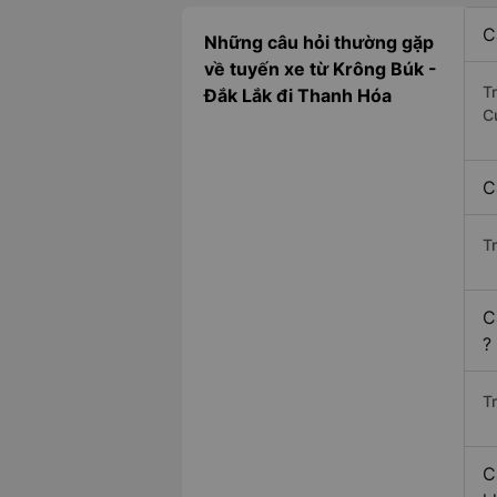
C
Những câu hỏi thường gặp
về tuyến xe từ Krông Búk -
T
Đắk Lắk đi Thanh Hóa
C
C
T
C
?
Tr
C