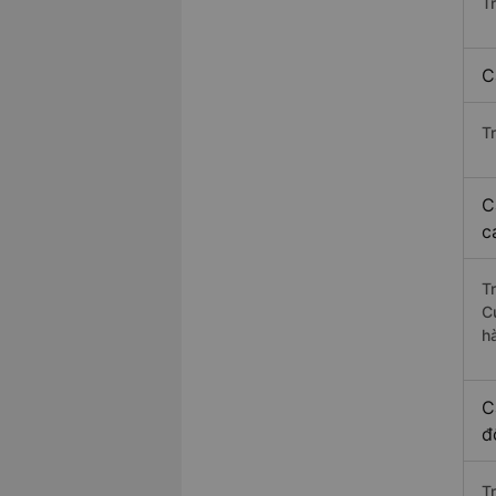
T
C
T
C
c
T
C
h
C
đ
T