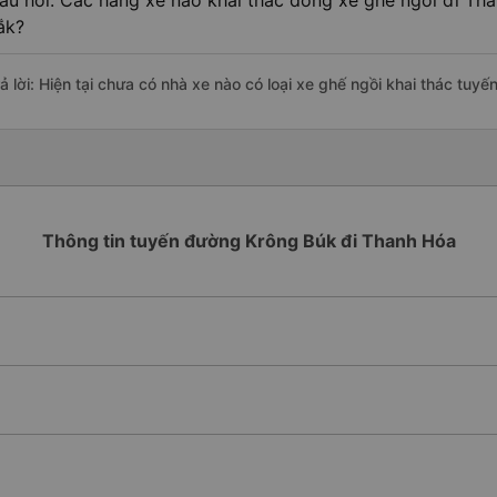
âu hỏi: Các hãng xe nào khai thác dòng xe ghế ngồi đi Th
ắk?
rả lời: Hiện tại chưa có nhà xe nào có loại xe ghế ngồi khai thác tu
Thông tin tuyến đường Krông Búk đi Thanh Hóa