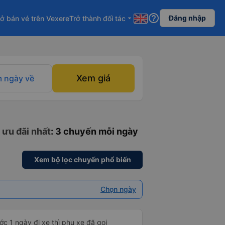
help_outline
Đăng nhập
ở bán vé trên Vexere
Trở thành đối tác
arrow_drop_down
Xem giá
 ngày về
 ưu đãi nhất
: 3 chuyến mỗi ngày
Xem bộ lọc chuyến phổ biến
Chọn ngày
c 1 ngày đi xe thì phụ xe đã gọi