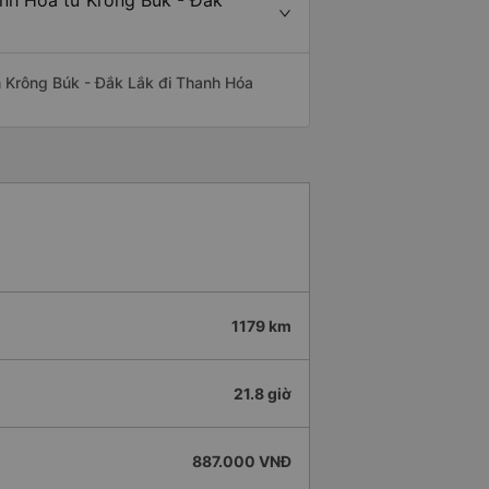
anh Hóa từ Krông Búk - Đắk
yến Krông Búk - Đắk Lắk đi Thanh Hóa
1179 km
21.8 giờ
887.000 VNĐ