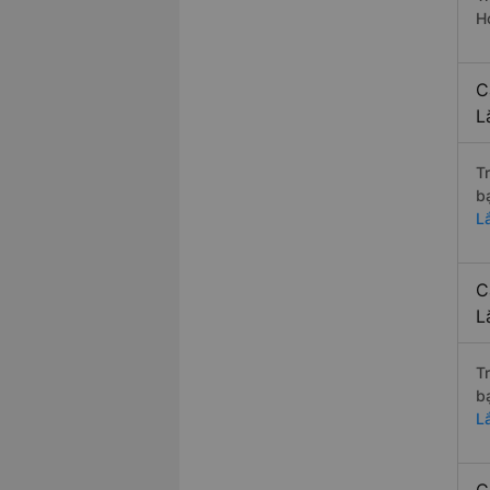
H
C
L
T
b
L
C
L
T
b
L