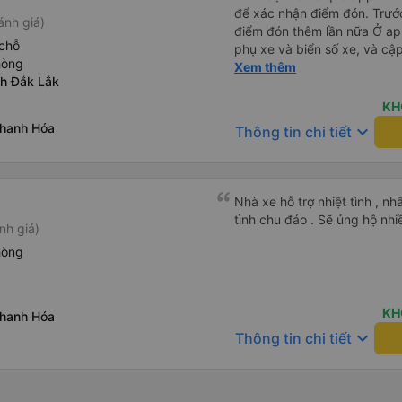
để xác nhận điểm đón. Trước
ánh giá)
điểm đón thêm lần nữa Ở app Vexere có cập nhật đúng sđt
chỗ
phụ xe và biển số xe, và cập nhậ
hòng
tối là 50k/ người. Chỗ nằm thoải mái, có nước, ổ cắm sạc
Xem thêm
ỉnh Đắk Lắk
đầy đủ cho cả đầu USD lẫn 
KH
Thanh Hóa
keyboard_arrow_down
Thông tin chi tiết
Nhà xe hỗ trợ nhiệt tình , nh
tình chu đáo . Sẽ ủng hộ nhi
nh giá)
hòng
KH
Thanh Hóa
keyboard_arrow_down
Thông tin chi tiết