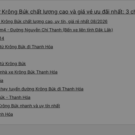
 Krông Búk chất lượng cao và giá vé ưu đãi nhất: 3 
Krông Búk chất lượng cao, uy tín, giá rẻ nhất 08/2026
 Km4 - Đường Nguyễn Chí Thanh (Bến xe liên tỉnh Đắk Lắk)
L14
từ Krông Búk đi Thanh Hóa
 từ Krông Búk
iá nhà xe Krông Búk Thanh Hóa
óa
e chạy tuyến đường Krông Búk đi Thanh Hóa
Búk - Thanh Hóa
rông Búk nhanh và uy tín nhất
anh Hóa