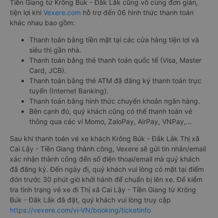
Tiền Giang từ Krông Búk - Đắk Lắk cũng vô cùng đơn giản,
tiện lợi khi
Vexere.com
hỗ trợ đến 06 hình thức thanh toán
khác nhau bao gồm:
Thanh toán bằng tiền mặt tại các cửa hàng tiện lợi và
siêu thị gần nhà.
Thanh toán bằng thẻ thanh toán quốc tế (Visa, Master
Card, JCB).
Thanh toán bằng thẻ ATM đã đăng ký thanh toán trực
tuyến (Internet Banking).
Thanh toán bằng hình thức chuyển khoản ngân hàng.
Bên cạnh đó, quý khách cũng có thể thanh toán vé
thông qua các ví Momo, ZaloPay, AirPay, VNPay,…
Sau khi thanh toán vé xe khách Krông Búk - Đắk Lắk Thị xã
Cai Lậy - Tiền Giang thành công, Vexere sẽ gửi tin nhắn/email
xác nhận thành công đến số điện thoại/email mà quý khách
đã đăng ký. Đến ngày đi, quý khách vui lòng có mặt tại điểm
đón trước 30 phút giờ khởi hành để chuẩn bị lên xe. Để kiểm
tra tình trạng vé xe đi Thị xã Cai Lậy - Tiền Giang từ Krông
Búk - Đắk Lắk đã đặt, quý khách vui lòng truy cập
https://vexere.com/vi-VN/booking/ticketinfo