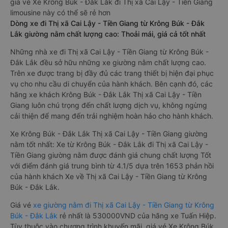
giá vé Xe Krông Búk - Đắk Lắk đi Thị xã Cai Lậy - Tiền Giang
limousine này có thể sẽ rẻ hơn
Dòng xe đi Thị xã Cai Lậy - Tiền Giang từ Krông Búk - Đắk
Lắk giường nằm chất lượng cao: Thoải mái, giá cả tốt nhất
Những nhà xe đi Thị xã Cai Lậy - Tiền Giang từ Krông Búk -
Đắk Lắk đều sở hữu những xe giường nằm chất lượng cao.
Trên xe được trang bị đầy đủ các trang thiết bị hiện đại phục
vụ cho nhu cầu di chuyển của hành khách. Bên cạnh đó, các
hãng xe khách Krông Búk - Đắk Lắk Thị xã Cai Lậy - Tiền
Giang luôn chú trọng đến chất lượng dịch vụ, không ngừng
cải thiện để mang đến trải nghiệm hoàn hảo cho hành khách.
Xe Krông Búk - Đắk Lắk Thị xã Cai Lậy - Tiền Giang giường
nằm tốt nhất: Xe từ Krông Búk - Đắk Lắk đi Thị xã Cai Lậy -
Tiền Giang giường nằm được đánh giá chung chất lượng Tốt
với điểm đánh giá trung bình từ 4.1/5 dựa trên 1653 phản hồi
của hành khách Xe về Thị xã Cai Lậy - Tiền Giang từ Krông
Búk - Đắk Lắk.
Giá vé
xe giường nằm đi Thị xã Cai Lậy - Tiền Giang từ Krông
Búk - Đắk Lắk
rẻ nhất là 530000VND của hãng xe Tuấn Hiệp.
Tùy thuộc vào chương trình khuyến mãi, giá vé Xe Krông Búk