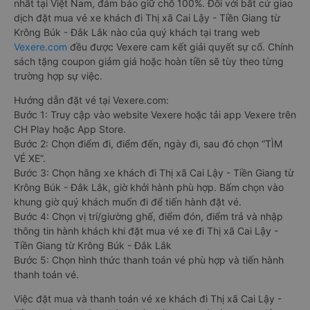
nhất tại Việt Nam, đảm bảo giữ chỗ 100%. Đối với bất cứ giao
dịch đặt mua vé xe khách đi Thị xã Cai Lậy - Tiền Giang từ
Krông Búk - Đắk Lắk nào của quý khách tại trang web
Vexere.com
đều được Vexere cam kết giải quyết sự cố. Chính
sách tặng coupon giảm giá hoặc hoàn tiền sẽ tùy theo từng
trường hợp sự việc.
Hướng dẫn đặt vé tại Vexere.com:
Bước 1: Truy cập vào website Vexere hoặc tải app Vexere trên
CH Play hoặc App Store.
Bước 2: Chọn điểm đi, điểm đến, ngày đi, sau đó chọn “TÌM
VÉ XE”.
Bước 3: Chọn hãng xe khách đi Thị xã Cai Lậy - Tiền Giang từ
Krông Búk - Đắk Lắk, giờ khởi hành phù hợp. Bấm chọn vào
khung giờ quý khách muốn đi để tiến hành đặt vé.
Bước 4: Chọn vị trí/giường ghế, điểm đón, điểm trả và nhập
thông tin hành khách khi đặt mua vé xe đi Thị xã Cai Lậy -
Tiền Giang từ Krông Búk - Đắk Lắk
Bước 5: Chọn hình thức thanh toán vé phù hợp và tiến hành
thanh toán vé.
Việc đặt mua và thanh toán vé xe khách đi Thị xã Cai Lậy -