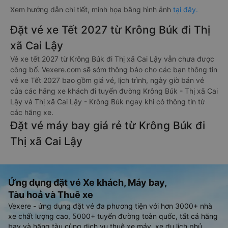
Xem hướng dẫn chi tiết, minh họa bằng hình ảnh
tại đây.
Đặt vé xe Tết 2027 từ Krông Búk đi Thị
xã Cai Lậy
Vé xe tết 2027 từ Krông Búk đi Thị xã Cai Lậy vẫn chưa được
công bố. Vexere.com sẽ sớm thông báo cho các bạn thông tin
vé xe Tết 2027 bao gồm giá vé, lịch trình, ngày giờ bán vé
của các hãng xe khách đi tuyến đường Krông Búk - Thị xã Cai
Lậy và Thị xã Cai Lậy - Krông Búk ngay khi có thông tin từ
các hãng xe.
Đặt vé máy bay giá rẻ từ Krông Búk đi
Thị xã Cai Lậy
Ứng dụng đặt vé Xe khách, Máy bay,
Tàu hoả và Thuê xe
Vexere - ứng dụng đặt vé đa phương tiện với hơn 3000+ nhà
xe chất lượng cao, 5000+ tuyến đường toàn quốc, tất cả hãng
bay và hãng tàu cùng dịch vụ thuê xe máy, xe du lịch phủ