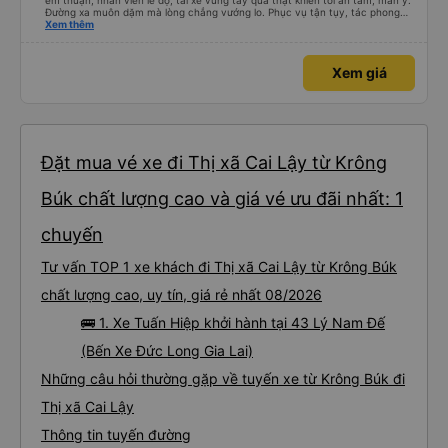
êm thuận, nhân viên lễ độ, tài xế vững tay quả thật khiến tôi an tâm, mãn ý.
Đường xa muôn dặm mà lòng chẳng vướng lo. Phục vụ tận tụy, tác phong
nghiêm cẩn, hiếm thấy giữa thời buổi kim tiền vội vã. Xã hội loạn đạo. Xin gửi
Xem thêm
lời tán dương chân thành, kính chúc nhà xe ngày một hưng thịnh, vạn lộ bình
an.”
Xem giá
Đặt mua vé xe đi Thị xã Cai Lậy từ Krông
Búk chất lượng cao và giá vé ưu đãi nhất: 1
chuyến
Tư vấn TOP 1 xe khách đi Thị xã Cai Lậy từ Krông Búk
chất lượng cao, uy tín, giá rẻ nhất 08/2026
🚌 1. Xe Tuấn Hiệp khởi hành tại 43 Lý Nam Đế
(Bến Xe Đức Long Gia Lai)
Những câu hỏi thường gặp về tuyến xe từ Krông Búk đi
Thị xã Cai Lậy
Thông tin tuyến đường