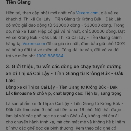
Tiền Giang
Hiện tại, theo cập nhật mới nhất của
Vexere.com
, giá vé xe
khách đi Thị xã Cai Lậy - Tiền Giang từ Krông Búk - Đắk Lắk
có mức giá dao động từ 530000 đồng - 530000 đồng. Trong
đó, nhà xe Tuấn Hiệp có giá vé rẻ nhất, chỉ 530000 đồng. Đặt
vé xe Krông Búk - Đắk Lắk Thị xã Cai Lậy - Tiền Giang chính
hãng tại
Vexere.com
để có giá rẻ nhất, đảm bảo giữ chỗ 100%
và hỗ trợ đổi trả vé miễn phí. Tổng đài tư vấn, đặt vé và đổi
trả vé miễn phí:
1900 888684
.
3. Giới thiệu, tư vấn các dòng xe chạy tuyến đường
xe đi Thị xã Cai Lậy - Tiền Giang từ Krông Búk - Đắk
Lắk:
Dòng xe đi Thị xã Cai Lậy - Tiền Giang từ Krông Búk - Đắk
Lắk limousine 9 chỗ vip, chất lượng cao: Tiện lợi, sang trọng
Là sản phẩm xe đi Thị xã Cai Lậy - Tiền Giang từ Krông Búk -
Đắk Lắk limousine 9 chỗ cải tiến từ xe 16 chỗ. Nội thất được
làm lại với các ghế bọc da chuẩn Châu Âu, không chỉ êm ái
cho chuyến hành trình xa, mà còn mát mẻ và không hề bị hầm
bí như các ghế bọc da bình thường. Kèm theo các ghế có