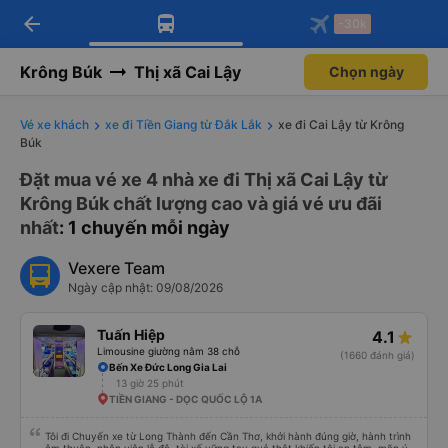
arrow_back
Tải app Vexere ngay!
Tải app Vexere
-30k
Mở app
Mở app
Nhận ưu đãi thành viên độc
-30k/ghế khi đặt vé máy bay qua
quyền
app
Krông Búk
Thị xã Cai Lậy
Chọn ngày
Vé xe khách
xe đi Tiền Giang từ Đắk Lắk
xe đi Cai Lậy từ Krông
Búk
Đặt mua vé xe 4 nhà xe đi Thị xã Cai Lậy từ
Krông Búk chất lượng cao và giá vé ưu đãi
nhất
: 1 chuyến mỗi ngày
Vexere Team
Ngày cập nhật: 09/08/2026
Tuấn Hiệp
4.1
Limousine giường nằm 38 chỗ
(1660 đánh giá)
Bến Xe Đức Long Gia Lai
13 giờ 25 phút
TIỀN GIANG - DỌC QUỐC LỘ 1A
Tôi đi Chuyến xe từ Long Thành đến Cần Thơ, khởi hành đúng giờ, hành trình