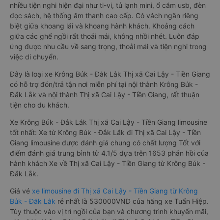
nhiều tiện nghi hiện đại như ti-vi, tủ lạnh mini, ổ cắm usb, đèn
đọc sách, hệ thống âm thanh cao cấp. Có vách ngăn riêng
biệt giữa khoang lái và khoang hành khách. Khoảng cách
giữa các ghế ngồi rất thoải mái, không nhồi nhét. Luôn đáp
ứng được nhu cầu về sang trọng, thoải mái và tiện nghi trong
việc di chuyển.
Đây là loại xe Krông Búk - Đắk Lắk Thị xã Cai Lậy - Tiền Giang
có hỗ trợ đón/trả tận nơi miễn phí tại nội thành Krông Búk -
Đắk Lắk và nội thành Thị xã Cai Lậy - Tiền Giang, rất thuận
tiện cho du khách.
Xe Krông Búk - Đắk Lắk Thị xã Cai Lậy - Tiền Giang limousine
tốt nhất: Xe từ Krông Búk - Đắk Lắk đi Thị xã Cai Lậy - Tiền
Giang limousine được đánh giá chung có chất lượng Tốt với
điểm đánh giá trung bình từ 4.1/5 dựa trên 1653 phản hồi của
hành khách Xe về Thị xã Cai Lậy - Tiền Giang từ Krông Búk -
Đắk Lắk.
Giá vé
xe limousine đi Thị xã Cai Lậy - Tiền Giang từ Krông
Búk - Đắk Lắk
rẻ nhất là 530000VND của hãng xe Tuấn Hiệp.
Tùy thuộc vào vị trí ngồi của bạn và chương trình khuyến mãi,