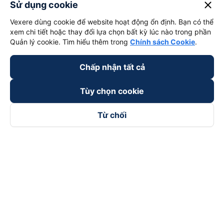
close
Sử dụng cookie
Vexere dùng cookie để website hoạt động ổn định. Bạn có thể
xem chi tiết hoặc thay đổi lựa chọn bất kỳ lúc nào trong phần
Quản lý cookie. Tìm hiểu thêm trong
Chính sách Cookie
.
Chấp nhận tất cả
Tùy chọn cookie
Từ chối
Theo dõi chúng tôi trên
Facebook
Tiktok
Youtube
Công ty TNHH Thương Mại Dịch Vụ Vexere
Địa chỉ đăng ký kinh doanh: 8C Chữ Đồng Tử, Phường Tân
Sơn Nhất, TP. Hồ Chí Minh, Việt Nam
Địa chỉ
:
Lầu 2, toà nhà H3 Circo Hoàng Diệu, 384 Hoàng Diệu,
Phường Khánh Hội, TP Hồ Chí Minh, Việt Nam