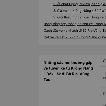
1. Về chất lượng, review, đánh g
2. Giá vé xe Krông Năng - Bà Rịa
3. Giới thiệu, tư vấn các dòng x
Bảng tổng hợp thông tin nhà xe Krông 
Cách đặt vé xe khách đi Bà Rịa-Vũng Tà
Đặt vé xe Tết 2027 từ Krông Năng đi B
C
Những câu hỏi thường gặp
về tuyến xe từ Krông Năng
T
- Đắk Lắk đi Bà Rịa-Vũng
P
Tàu
C
T