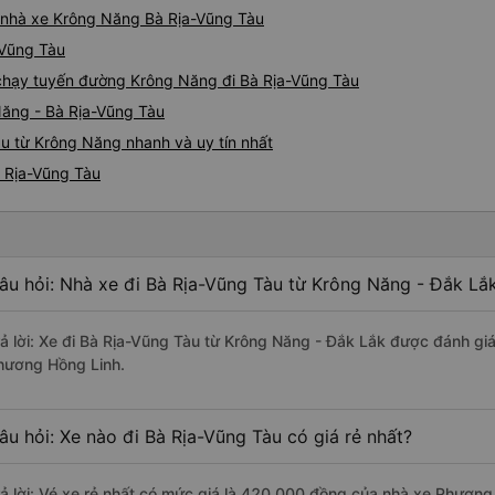
iá nhà xe Krông Năng Bà Rịa-Vũng Tàu
-Vũng Tàu
e chạy tuyến đường Krông Năng đi Bà Rịa-Vũng Tàu
Năng - Bà Rịa-Vũng Tàu
u từ Krông Năng nhanh và uy tín nhất
à Rịa-Vũng Tàu
âu hỏi: Nhà xe đi Bà Rịa-Vũng Tàu từ Krông Năng - Đắk Lắk
rả lời: Xe đi Bà Rịa-Vũng Tàu từ Krông Năng - Đắk Lắk được đánh giá
hương Hồng Linh.
âu hỏi: Xe nào đi Bà Rịa-Vũng Tàu có giá rẻ nhất?
rả lời: Vé xe rẻ nhất có mức giá là 420.000 đồng của nhà xe Phương