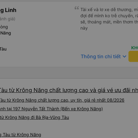
g Linh
Tài xế và lơ xe dễ thương, 
đợi để mình ko trễ chuyến, r
ánh giá)
sẽ, thoáng mát, mền thơm th
hòng
này
 Năng
KH
Tàu
keyboard_arrow_down
Thông tin chi tiết
àu từ Krông Năng chất lượng cao và giá vé ưu đãi nh
àu từ Krông Năng chất lượng cao, uy tín, giá rẻ nhất 08/2026
ành tại 197 Nguyễn Tất Thành (Bến xe Krông Năng)
từ Krông Năng đi Bà Rịa-Vũng Tàu
ng Tàu từ Krông Năng