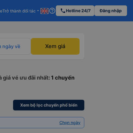
help_outline
phone
Hotline 24/7
Đăng nhập
re
Trở thành đối tác
arrow_drop_down
Xem giá
 ngày về
 giá vé ưu đãi nhất
: 1 chuyến
Xem bộ lọc chuyến phổ biến
Chọn ngày