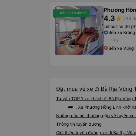
Phương Hồn
Xác nhận tức thì
4.3
star
(714 đ
Limousine 36 p
Bến xe Krông
14h
Bến xe Vũng 
Đặt mua vé xe đi Bà Rịa-Vũng T
Tư vấn TOP 1 xe khách đi Bà Rịa-Vũng T
🚌 1. Xe Phương Hồng Linh khởi h
Những câu hỏi thường gặp về tuyến xe 
Thông tin tuyến đường
Giới thiệu tuyến đường xe đi Bà Rịa-Vũ