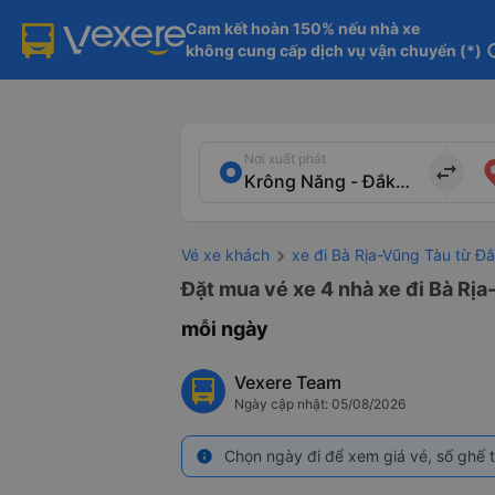
Cam kết hoàn 150% nếu nhà xe

không cung cấp dịch vụ vận chuyển (*)
in
Nơi xuất phát
import_export
Vé xe khách
xe đi Bà Rịa-Vũng Tàu từ Đ
Đặt mua vé xe 4 nhà xe đi Bà Rịa
mỗi ngày
Vexere Team
Ngày cập nhật: 05/08/2026
Chọn ngày đi để xem giá vé, số ghế t
info