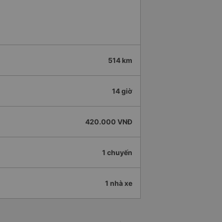
514 km
14 giờ
420.000 VNĐ
1 chuyến
1 nhà xe