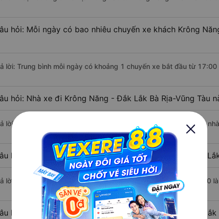
âu hỏi: Mỗi ngày có bao nhiêu chuyến xe khách Krông Năng
rả lời: Trung bình mỗi ngày có khoảng 1 chuyến xe bắt đầu từ 17:00
âu hỏi: Nhà xe đi Krông Năng - Đắk Lắk Bà Rịa-Vũng Tàu n
rả lời: Chuyến xe có giờ xuất phát sớm nhất vào lúc 17:00 là của n
âu hỏi: Nhà xe đi Bà Rịa-Vũng Tàu từ Krông Năng - Đắk Lắk
rả lời: Chuyến xe có giờ xuất phát trễ (muộn) nhất là vào lúc 17:00 
âu hỏi: Review xe đi Bà Rịa-Vũng Tàu từ Krông Năng - Đắk 