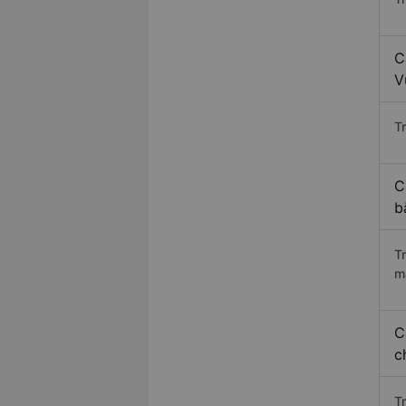
C
V
Tr
C
b
T
m
C
c
T