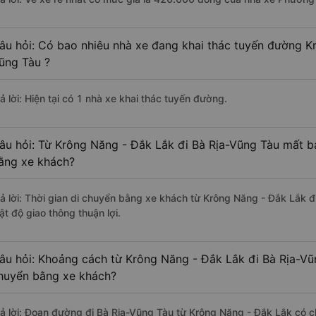
âu hỏi: Có bao nhiêu nhà xe đang khai thác tuyến đường K
ũng Tàu ?
ả lời: Hiện tại có 1 nhà xe khai thác tuyến đường.
âu hỏi: Từ Krông Năng - Đắk Lắk đi Bà Rịa-Vũng Tàu mất ba
ằng xe khách?
rả lời: Thời gian di chuyển bằng xe khách từ Krông Năng - Đắk Lắk 
ật độ giao thông thuận lợi.
âu hỏi: Khoảng cách từ Krông Năng - Đắk Lắk đi Bà Rịa-Vũ
huyển bằng xe khách?
rả lời: Đoạn đường đi Bà Rịa-Vũng Tàu từ Krông Năng - Đắk Lắk có 