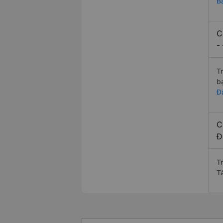
B
C
-
T
b
Đ
C
Đ
T
T