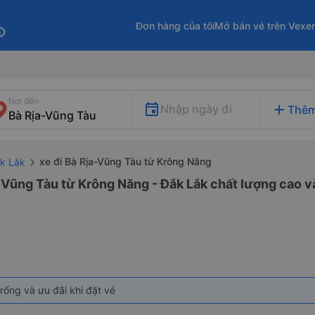
Đơn hàng của tôi
Mở bán vé trên Vexe
fo
Nơi đến
add
Nhập ngày đi
Thêm
xe đi Bà Rịa-Vũng Tàu từ Krông Năng
ắk Lắk
-Vũng Tàu từ Krông Năng - Đắk Lắk chất lượng cao và
rống và ưu đãi khi đặt vé