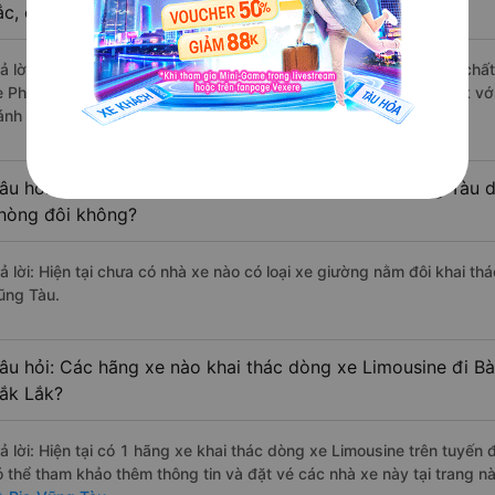
ắc, cao cấp nhất?
rả lời: Những hãng xe đi Krông Năng - Đắk Lắk Bà Rịa-Vũng Tàu chất 
e Phương Hồng Linh đi Bà Rịa-Vũng Tàu từ Krông Năng - Đắk Lắk với
ánh giá của khách hàng).
âu hỏi: Có loại xe Krông Năng - Đắk Lắk Bà Rịa-Vũng Tàu d
hòng đôi không?
rả lời: Hiện tại chưa có nhà xe nào có loại xe giường nằm đôi khai t
ũng Tàu.
âu hỏi: Các hãng xe nào khai thác dòng xe Limousine đi B
ắk Lắk?
rả lời: Hiện tại có 1 hãng xe khai thác dòng xe Limousine trên tuyế
ó thể tham khảo thêm thông tin và đặt vé các nhà xe này tại trang nà