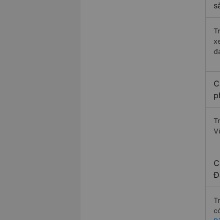
s
T
x
đ
C
p
T
V
C
Đ
T
c