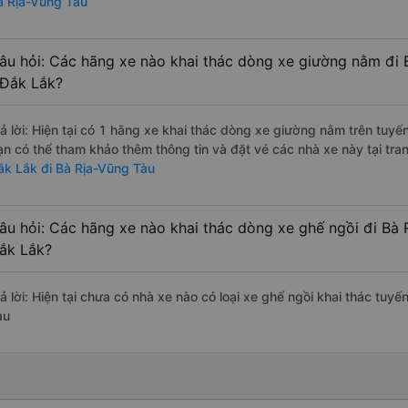
à Rịa-Vũng Tàu
âu hỏi: Các hãng xe nào khai thác dòng xe giường nằm đi
 Đắk Lắk?
rả lời: Hiện tại có 1 hãng xe khai thác dòng xe giường nằm trên tuy
ạn có thể tham khảo thêm thông tin và đặt vé các nhà xe này tại tra
ắk Lắk đi Bà Rịa-Vũng Tàu
âu hỏi: Các hãng xe nào khai thác dòng xe ghế ngồi đi Bà
ắk Lắk?
rả lời: Hiện tại chưa có nhà xe nào có loại xe ghế ngồi khai thác tu
àu