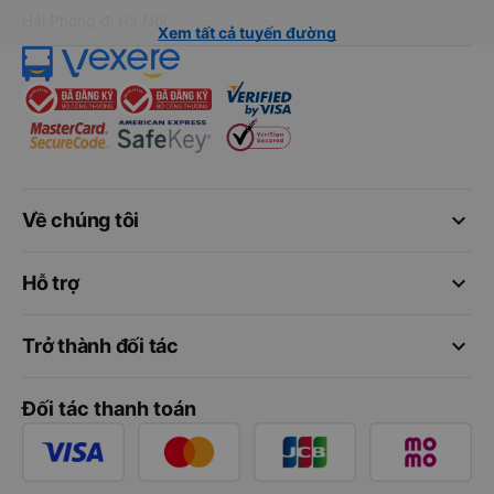
Hải Phòng đi Hà Nội
Xem tất cả tuyến đường
keyboard_arrow_down
Về chúng tôi
keyboard_arrow_down
Hỗ trợ
keyboard_arrow_down
Trở thành đối tác
Đối tác thanh toán