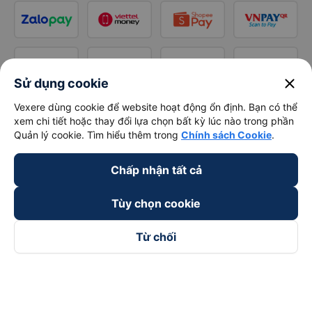
close
Sử dụng cookie
Vexere dùng cookie để website hoạt động ổn định. Bạn có thể
xem chi tiết hoặc thay đổi lựa chọn bất kỳ lúc nào trong phần
Quản lý cookie. Tìm hiểu thêm trong
Chính sách Cookie
.
Chấp nhận tất cả
Tùy chọn cookie
Từ chối
Theo dõi chúng tôi trên
Facebook
Tiktok
Youtube