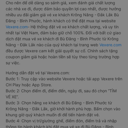
Cho nên để dễ dàng so sánh giá, xem đánh giá chất lượng
các nhà xe đi, được đảm bảo quyền lợi cao nhất, được hưởng
nhiều ưu đãi giảm giá vé xe khách Krông Năng - Đắk Lắk Bù
Đăng - Bình Phước, hành khách có thể đặt mua tại website
Vexere.com
- Hệ thống đặt vé xe khách chất lượng, và uy tín
nhất tại Việt Nam, đảm bảo giữ chỗ 100%. Đối với bất cứ giao
dịch đặt mua vé xe khách đi Bù Đăng - Bình Phước từ Krông
Năng - Đắk Lắk nào của quý khách tại trang web
Vexere.com
đều được Vexere cam kết giải quyết sự cố. Chính sách tặng
coupon giảm giá hoặc hoàn tiền sẽ tùy theo từng trường hợp
sự việc.
Hướng dẫn đặt vé tại Vexere.com:
Bước 1: Truy cập vào website Vexere hoặc tải app Vexere trên
CH Play hoặc App Store.
Bước 2: Chọn điểm đi, điểm đến, ngày đi, sau đó chọn “TÌM
VÉ XE”.
Bước 3: Chọn hãng xe khách đi Bù Đăng - Bình Phước từ
Krông Năng - Đắk Lắk, giờ khởi hành phù hợp. Bấm chọn vào
khung giờ quý khách muốn đi để tiến hành đặt vé.
Bước 4: Chọn vị trí/giường ghế, điểm đón, điểm trả và nhập
thông tin hành khách khi đặt mua vé xe đi Bù Đăng - Bình