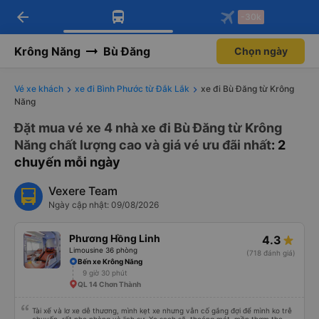
arrow_back
Tải app Vexere ngay!
Tải app Vexere
-30k
Mở app
Mở app
Nhận ưu đãi thành viên độc
-30k/ghế khi đặt vé máy bay qua
quyền
app
Krông Năng
Bù Đăng
Chọn ngày
Vé xe khách
xe đi Bình Phước từ Đắk Lắk
xe đi Bù Đăng từ Krông
Năng
Đặt mua vé xe 4 nhà xe đi Bù Đăng từ Krông
Năng chất lượng cao và giá vé ưu đãi nhất
: 2
chuyến mỗi ngày
Vexere Team
Ngày cập nhật: 09/08/2026
Phương Hồng Linh
4.3
Limousine 36 phòng
(718 đánh giá)
Bến xe Krông Năng
9 giờ 30 phút
QL 14 Chơn Thành
Tài xế và lơ xe dễ thương, mình kẹt xe nhưng vẫn cố gắng đợi để mình ko trễ