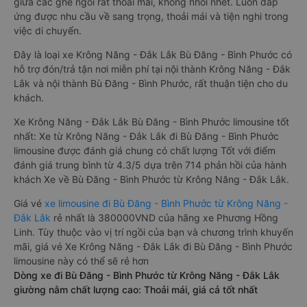
giữa các ghế ngồi rất thoải mái, không nhồi nhét. Luôn đáp
ứng được nhu cầu về sang trọng, thoải mái và tiện nghi trong
việc di chuyển.
Đây là loại xe Krông Năng - Đắk Lắk Bù Đăng - Bình Phước có
hỗ trợ đón/trả tận nơi miễn phí tại nội thành Krông Năng - Đắk
Lắk và nội thành Bù Đăng - Bình Phước, rất thuận tiện cho du
khách.
Xe Krông Năng - Đắk Lắk Bù Đăng - Bình Phước limousine tốt
nhất: Xe từ Krông Năng - Đắk Lắk đi Bù Đăng - Bình Phước
limousine được đánh giá chung có chất lượng Tốt với điểm
đánh giá trung bình từ 4.3/5 dựa trên 714 phản hồi của hành
khách Xe về Bù Đăng - Bình Phước từ Krông Năng - Đắk Lắk.
Giá vé
xe limousine đi Bù Đăng - Bình Phước từ Krông Năng -
Đắk Lắk
rẻ nhất là 380000VND của hãng xe Phương Hồng
Linh. Tùy thuộc vào vị trí ngồi của bạn và chương trình khuyến
mãi, giá vé Xe Krông Năng - Đắk Lắk đi Bù Đăng - Bình Phước
limousine này có thể sẽ rẻ hơn
Dòng xe đi Bù Đăng - Bình Phước từ Krông Năng - Đắk Lắk
giường nằm chất lượng cao: Thoải mái, giá cả tốt nhất