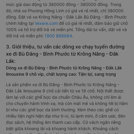
mức giá dao động từ 380000 đồng - 380000 đồng. Trong
đó, nhà xe Phương Hồng Linh có giá vé rẻ nhất, chỉ 380000
đồng. Đặt vé xe Krông Năng - Đắk Lắk Bù Đăng - Bình Phước
chính hãng tại
Vexere.com
để có giá rẻ nhất, đảm bảo giữ chỗ
100% và hỗ trợ đổi trả vé miễn phí. Tổng đài tư vấn, đặt vé và
đổi trả vé miễn phí:
1900 888684
.
3. Giới thiệu, tư vấn các dòng xe chạy tuyến đường
xe đi Bù Đăng - Bình Phước từ Krông Năng - Đắk
Lắk:
Dòng xe đi Bù Đăng - Bình Phước từ Krông Năng - Đắk Lắk
limousine 9 chỗ vip, chất lượng cao: Tiện lợi, sang trọng
Là sản phẩm xe đi Bù Đăng - Bình Phước từ Krông Năng -
Đắk Lắk limousine 9 chỗ cải tiến từ xe 16 chỗ. Nội thất được
làm lại với các ghế bọc da chuẩn Châu Âu, không chỉ êm ái
cho chuyến hành trình xa, mà còn mát mẻ và không hề bị hầm
bí như các ghế bọc da bình thường. Kèm theo các ghế có
nhiều tiện nghi hiện đại như ti-vi, tủ lạnh mini, ổ cắm usb, đèn
đọc sách, hệ thống âm thanh cao cấp. Có vách ngăn riêng
biệt giữa khoang lái và khoang hành khách. Khoảng cách