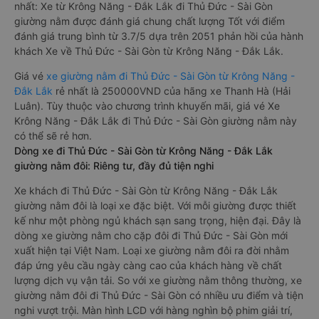
nhất: Xe từ Krông Năng - Đắk Lắk đi Thủ Đức - Sài Gòn
giường nằm được đánh giá chung chất lượng Tốt với điểm
đánh giá trung bình từ 3.7/5 dựa trên 2051 phản hồi của hành
khách Xe về Thủ Đức - Sài Gòn từ Krông Năng - Đắk Lắk.
Giá vé
xe giường nằm đi Thủ Đức - Sài Gòn từ Krông Năng -
Đắk Lắk
rẻ nhất là 250000VND của hãng xe Thanh Hà (Hải
Luân). Tùy thuộc vào chương trình khuyến mãi, giá vé Xe
Krông Năng - Đắk Lắk đi Thủ Đức - Sài Gòn giường nằm này
có thể sẽ rẻ hơn.
Dòng xe đi Thủ Đức - Sài Gòn từ Krông Năng - Đắk Lắk
giường nằm đôi: Riêng tư, đầy đủ tiện nghi
Xe khách đi Thủ Đức - Sài Gòn từ Krông Năng - Đắk Lắk
giường nằm đôi là loại xe đặc biệt. Với mỗi giường được thiết
kế như một phòng ngủ khách sạn sang trọng, hiện đại. Đây là
dòng xe giường nằm cho cặp đôi đi Thủ Đức - Sài Gòn mới
xuất hiện tại Việt Nam. Loại xe giường nằm đôi ra đời nhằm
đáp ứng yêu cầu ngày càng cao của khách hàng về chất
lượng dịch vụ vận tải. So với xe giường nằm thông thường, xe
giường nằm đôi đi Thủ Đức - Sài Gòn có nhiều ưu điểm và tiện
nghi vượt trội. Màn hình LCD với hàng nghìn bộ phim giải trí,