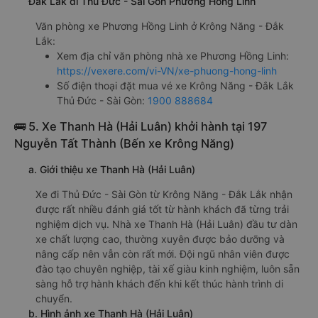
Đắk Lắk đi Thủ Đức - Sài Gòn Phương Hồng Linh
Văn phòng xe Phương Hồng Linh ở Krông Năng - Đắk
Lắk:
Xem địa chỉ văn phòng nhà xe Phương Hồng Linh:
https://vexere.com/vi-VN/xe-phuong-hong-linh
Số điện thoại đặt mua vé xe Krông Năng - Đắk Lắk
Thủ Đức - Sài Gòn:
1900 888684
🚌 5. Xe Thanh Hà (Hải Luân) khởi hành tại 197
Nguyễn Tất Thành (Bến xe Krông Năng)
a. Giới thiệu xe Thanh Hà (Hải Luân)
Xe đi Thủ Đức - Sài Gòn từ Krông Năng - Đắk Lắk nhận
được rất nhiều đánh giá tốt từ hành khách đã từng trải
nghiệm dịch vụ. Nhà xe Thanh Hà (Hải Luân) đầu tư dàn
xe chất lượng cao, thường xuyên được bảo dưỡng và
nâng cấp nên vẫn còn rất mới. Đội ngũ nhân viên được
đào tạo chuyên nghiệp, tài xế giàu kinh nghiệm, luôn sẵn
sàng hỗ trợ hành khách đến khi kết thúc hành trình di
chuyển.
b. Hình ảnh xe Thanh Hà (Hải Luân)