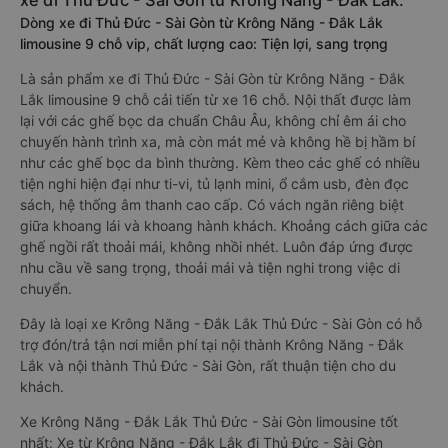
xe đi Thủ Đức - Sài Gòn từ Krông Năng - Đắk Lắk:
Dòng xe đi Thủ Đức - Sài Gòn từ Krông Năng - Đắk Lắk
limousine 9 chỗ vip, chất lượng cao: Tiện lợi, sang trọng
Là sản phẩm xe đi Thủ Đức - Sài Gòn từ Krông Năng - Đắk
Lắk limousine 9 chỗ cải tiến từ xe 16 chỗ. Nội thất được làm
lại với các ghế bọc da chuẩn Châu Âu, không chỉ êm ái cho
chuyến hành trình xa, mà còn mát mẻ và không hề bị hầm bí
như các ghế bọc da bình thường. Kèm theo các ghế có nhiều
tiện nghi hiện đại như ti-vi, tủ lạnh mini, ổ cắm usb, đèn đọc
sách, hệ thống âm thanh cao cấp. Có vách ngăn riêng biệt
giữa khoang lái và khoang hành khách. Khoảng cách giữa các
ghế ngồi rất thoải mái, không nhồi nhét. Luôn đáp ứng được
nhu cầu về sang trọng, thoải mái và tiện nghi trong việc di
chuyển.
Đây là loại xe Krông Năng - Đắk Lắk Thủ Đức - Sài Gòn có hỗ
trợ đón/trả tận nơi miễn phí tại nội thành Krông Năng - Đắk
Lắk và nội thành Thủ Đức - Sài Gòn, rất thuận tiện cho du
khách.
Xe Krông Năng - Đắk Lắk Thủ Đức - Sài Gòn limousine tốt
nhất: Xe từ Krông Năng - Đắk Lắk đi Thủ Đức - Sài Gòn