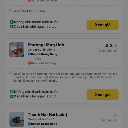
Văn phòng Sài Gòn
Tài xế nhiệt tình. 10 đỉm
Không cần thanh toán trước
Xem giá
Xác nhận chỗ ngay lập tức
Phương Hồng Linh
4.3
Limousine 36 phòng
(715 đánh giá)
Bến xe Krông Năng
12 giờ
Bến xe Miền Đông
Tài xế và lơ xe dễ thương, mình kẹt xe nhưng vẫn cố gắng đợi để mình ko trễ
chuyến, rất nhẹ nhàng và lịch sự. Xe sạch sẽ, thoáng mát, mền thơm tho.
Rất hài lòng trong chuyến đi này
Không cần thanh toán trước
Xem giá
Xác nhận chỗ ngay lập tức
star_rate
Thanh Hà (Hải Luân)
Giường nằm 40 chỗ
(0 đánh giá)
Bến xe Krông Năng