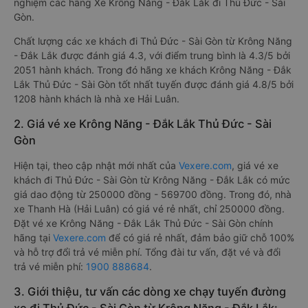
nghiệm các hãng Xe Krông Năng - Đắk Lắk đi Thủ Đức - Sài
Gòn.
Chất lượng các xe khách đi Thủ Đức - Sài Gòn từ Krông Năng
- Đắk Lắk được đánh giá 4.3, với điểm trung bình là 4.3/5 bởi
2051 hành khách. Trong đó hãng xe khách Krông Năng - Đắk
Lắk Thủ Đức - Sài Gòn tốt nhất tuyến được đánh giá 4.8/5 bởi
1208 hành khách là nhà xe Hải Luân.
2. Giá vé xe Krông Năng - Đắk Lắk Thủ Đức - Sài
Gòn
Hiện tại, theo cập nhật mới nhất của
Vexere.com
, giá vé xe
khách đi Thủ Đức - Sài Gòn từ Krông Năng - Đắk Lắk có mức
giá dao động từ 250000 đồng - 569700 đồng. Trong đó, nhà
xe Thanh Hà (Hải Luân) có giá vé rẻ nhất, chỉ 250000 đồng.
Đặt vé xe Krông Năng - Đắk Lắk Thủ Đức - Sài Gòn chính
hãng tại
Vexere.com
để có giá rẻ nhất, đảm bảo giữ chỗ 100%
và hỗ trợ đổi trả vé miễn phí. Tổng đài tư vấn, đặt vé và đổi
trả vé miễn phí:
1900 888684
.
3. Giới thiệu, tư vấn các dòng xe chạy tuyến đường