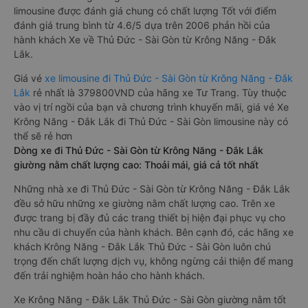
limousine được đánh giá chung có chất lượng Tốt với điểm
đánh giá trung bình từ 4.6/5 dựa trên 2006 phản hồi của
hành khách Xe về Thủ Đức - Sài Gòn từ Krông Năng - Đắk
Lắk.
Giá vé
xe limousine đi Thủ Đức - Sài Gòn từ Krông Năng - Đắk
Lắk
rẻ nhất là 379800VND của hãng xe Tư Trang. Tùy thuộc
vào vị trí ngồi của bạn và chương trình khuyến mãi, giá vé Xe
Krông Năng - Đắk Lắk đi Thủ Đức - Sài Gòn limousine này có
thể sẽ rẻ hơn
Dòng xe đi Thủ Đức - Sài Gòn từ Krông Năng - Đắk Lắk
giường nằm chất lượng cao: Thoải mái, giá cả tốt nhất
Những nhà xe đi Thủ Đức - Sài Gòn từ Krông Năng - Đắk Lắk
đều sở hữu những xe giường nằm chất lượng cao. Trên xe
được trang bị đầy đủ các trang thiết bị hiện đại phục vụ cho
nhu cầu di chuyển của hành khách. Bên cạnh đó, các hãng xe
khách Krông Năng - Đắk Lắk Thủ Đức - Sài Gòn luôn chú
trọng đến chất lượng dịch vụ, không ngừng cải thiện để mang
đến trải nghiệm hoàn hảo cho hành khách.
Xe Krông Năng - Đắk Lắk Thủ Đức - Sài Gòn giường nằm tốt