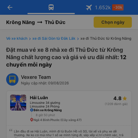
arrow_back
Tải app Vexere ngay!
Tải app Vexere
1.652
k
-30k
Mở app
Mở app
Nhận ưu đãi thành viên độc
-30k/ghế khi đặt vé máy bay qua
quyền
app
Krông Năng
Thủ Đức
Chọn ngày
Vé xe khách
xe đi Sài Gòn từ Đắk Lắk
xe đi Thủ Đức từ Krông Năng
Đặt mua vé xe 8 nhà xe đi Thủ Đức từ Krông
Năng chất lượng cao và giá vé ưu đãi nhất
: 12
chuyến mỗi ngày
Vexere Team
Ngày cập nhật: 09/08/2026
Hải Luân
4.8
Limousine 34 giường
(1209 đánh giá)
Limousine 24 Phòng
Bến xe Krông Năng
8 giờ 50 phút
Ngã 4 Bình Phước (Cây xăng 47)
Lần đầu đi xe Hải Luân, mình đi từ Buôn Hồ vô SG, tài xế và phụ xe dễ
thương. Xe ko có mùi như 1 số xe mình từng đi, sắp xếp vị trí chính xác, trả