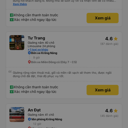
đúng nơi khách đăng kí. Mong nhà xe luôn uy tín và nhiệt tình để có nhiều
khách hàng hơn nữa
Xem thêm
Không cần thanh toán trước
Xem giá
Xác nhận chỗ ngay lập tức
Tư Trang
4.6
Giường nằm 40 chỗ
(87 đánh giá)
Limousine 24 phòng
+1 loại xe khác
Bến xe Krông Năng
9 giờ
Bến xe Miền Đông cũ (Dãy 7 - C5)
Giường rộng nằm thoải mái, gối và mền rất sạch sẽ thơm tho, được ngồi
đúng chỗ đã đặt, thái độ phục vụ tốt.
Không cần thanh toán trước
Xem giá
Xác nhận chỗ ngay lập tức
An Đạt
4.6
Giường nằm 41 chỗ
(45 đánh giá)
Văn phòng Krông Năng
12 giờ