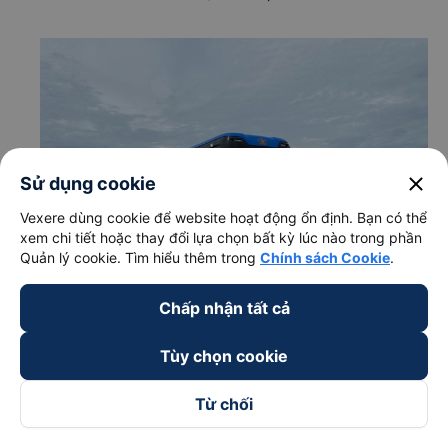
close
Sử dụng cookie
Vexere dùng cookie để website hoạt động ổn định. Bạn có thể
xem chi tiết hoặc thay đổi lựa chọn bất kỳ lúc nào trong phần
Quản lý cookie. Tìm hiểu thêm trong
Chính sách Cookie
.
Chấp nhận tất cả
Tùy chọn cookie
c. Lộ trình, giờ khởi hành và giờ kết thúc của xe khách
Thanh Hà (Hải Luân)
Từ chối
Giờ xuất phát ở Krông Năng - Đắk Lắk: 17:00
Giờ đến nơi ở Thủ Đức - Sài Gòn: 03:00