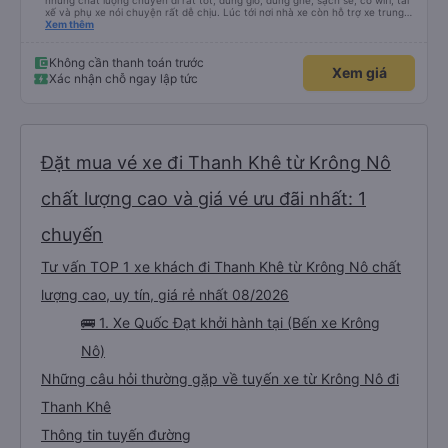
nhưng chất lượng chuyến đi rất tốt, đúng giờ, đúng ghế, sạch sẽ, có wifi, tài
xế và phụ xe nói chuyện rất dễ chịu. Lúc tới nơi nhà xe còn hỗ trợ xe trung
chuyển tới tận nhà. 10đ cho nhà xe, hy vọng nhà xe duy trì được chất lượng
Xem thêm
này. Cảm ơn
Không cần thanh toán trước
Xem giá
Xác nhận chỗ ngay lập tức
Đặt mua vé xe đi Thanh Khê từ Krông Nô
chất lượng cao và giá vé ưu đãi nhất: 1
chuyến
Tư vấn TOP 1 xe khách đi Thanh Khê từ Krông Nô chất
lượng cao, uy tín, giá rẻ nhất 08/2026
🚌 1. Xe Quốc Đạt khởi hành tại (Bến xe Krông
Nô)
Những câu hỏi thường gặp về tuyến xe từ Krông Nô đi
Thanh Khê
Thông tin tuyến đường