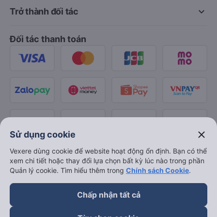
keyboard_arrow_down
Trở thành đối tác
Đối tác thanh toán
close
Sử dụng cookie
Vexere dùng cookie để website hoạt động ổn định. Bạn có thể
xem chi tiết hoặc thay đổi lựa chọn bất kỳ lúc nào trong phần
Quản lý cookie. Tìm hiểu thêm trong
Chính sách Cookie
.
Chấp nhận tất cả