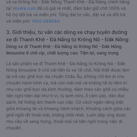
vé xe Krông Nô - Đắk Nông Thanh Khê - Đà Nẵng chính hãng
tại
Vexere.com
để có giá rẻ nhất, đảm bảo giữ chỗ 100% và
hỗ trợ đổi trả vé miễn phí. Tổng đài tư vấn, đặt vé và đổi trả
vé miễn phí:
1900 888684
.
3. Giới thiệu, tư vấn các dòng xe chạy tuyến đường
xe đi Thanh Khê - Đà Nẵng từ Krông Nô - Đắk Nông:
Dòng xe đi Thanh Khê - Đà Nẵng từ Krông Nô - Đắk Nông
limousine 9 chỗ vip, chất lượng cao: Tiện lợi, sang trọng
Là sản phẩm xe đi Thanh Khê - Đà Nẵng từ Krông Nô - Đắk
Nông limousine 9 chỗ cải tiến từ xe 16 chỗ. Nội thất được làm
lại với các ghế bọc da chuẩn Châu Âu, không chỉ êm ái cho
chuyến hành trình xa, mà còn mát mẻ và không hề bị hầm bí
như các ghế bọc da bình thường. Kèm theo các ghế có nhiều
tiện nghi hiện đại như ti-vi, tủ lạnh mini, ổ cắm usb, đèn đọc
sách, hệ thống âm thanh cao cấp. Có vách ngăn riêng biệt
giữa khoang lái và khoang hành khách. Khoảng cách giữa các
ghế ngồi rất thoải mái, không nhồi nhét. Luôn đáp ứng được
nhu cầu về sang trọng, thoải mái và tiện nghi trong việc di
chuyển.