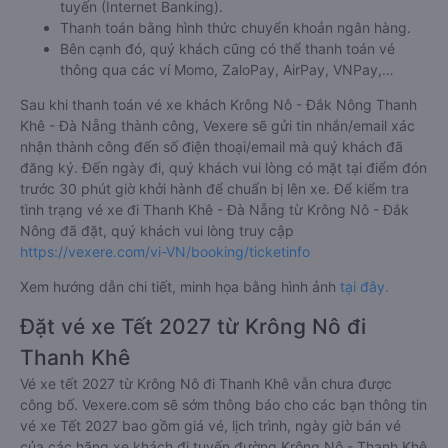
tuyến (Internet Banking).
Thanh toán bằng hình thức chuyển khoản ngân hàng.
Bên cạnh đó, quý khách cũng có thể thanh toán vé
thông qua các ví Momo, ZaloPay, AirPay, VNPay,…
Sau khi thanh toán vé xe khách Krông Nô - Đắk Nông Thanh
Khê - Đà Nẵng thành công, Vexere sẽ gửi tin nhắn/email xác
nhận thành công đến số điện thoại/email mà quý khách đã
đăng ký. Đến ngày đi, quý khách vui lòng có mặt tại điểm đón
trước 30 phút giờ khởi hành để chuẩn bị lên xe. Để kiểm tra
tình trạng vé xe đi Thanh Khê - Đà Nẵng từ Krông Nô - Đắk
Nông đã đặt, quý khách vui lòng truy cập
https://vexere.com/vi-VN/booking/ticketinfo
Xem hướng dẫn chi tiết, minh họa bằng hình ảnh
tại đây.
Đặt vé xe Tết 2027 từ Krông Nô đi
Thanh Khê
Vé xe tết 2027 từ Krông Nô đi Thanh Khê vẫn chưa được
công bố. Vexere.com sẽ sớm thông báo cho các bạn thông tin
vé xe Tết 2027 bao gồm giá vé, lịch trình, ngày giờ bán vé
của các hãng xe khách đi tuyến đường Krông Nô - Thanh Khê