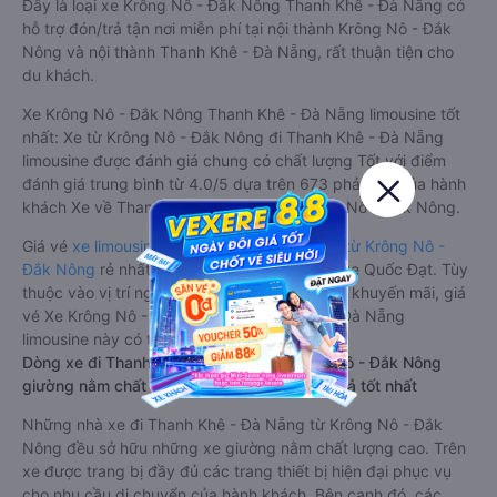
Đây là loại xe Krông Nô - Đắk Nông Thanh Khê - Đà Nẵng có
hỗ trợ đón/trả tận nơi miễn phí tại nội thành Krông Nô - Đắk
Nông và nội thành Thanh Khê - Đà Nẵng, rất thuận tiện cho
du khách.
Xe Krông Nô - Đắk Nông Thanh Khê - Đà Nẵng limousine tốt
nhất: Xe từ Krông Nô - Đắk Nông đi Thanh Khê - Đà Nẵng
limousine được đánh giá chung có chất lượng Tốt với điểm
đánh giá trung bình từ 4.0/5 dựa trên 673 phản hồi của hành
khách Xe về Thanh Khê - Đà Nẵng từ Krông Nô - Đắk Nông.
Giá vé
xe limousine đi Thanh Khê - Đà Nẵng từ Krông Nô -
Đắk Nông
rẻ nhất là 400000VND của hãng xe Quốc Đạt. Tùy
thuộc vào vị trí ngồi của bạn và chương trình khuyến mãi, giá
vé Xe Krông Nô - Đắk Nông đi Thanh Khê - Đà Nẵng
limousine này có thể sẽ rẻ hơn
Dòng xe đi Thanh Khê - Đà Nẵng từ Krông Nô - Đắk Nông
giường nằm chất lượng cao: Thoải mái, giá cả tốt nhất
Những nhà xe đi Thanh Khê - Đà Nẵng từ Krông Nô - Đắk
Nông đều sở hữu những xe giường nằm chất lượng cao. Trên
xe được trang bị đầy đủ các trang thiết bị hiện đại phục vụ
cho nhu cầu di chuyển của hành khách. Bên cạnh đó, các