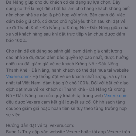
Đà Nẵng giúp cho du khách có đa dạng sự lựa chọn. Đây
cũng có thể là một điều bất lợi làm cho hàng khách không biết
nên chọn nhà xe nào là phù hợp với mình. Bên cạnh đó, việc
đảm bảo giữ chỗ, có được chỗ ngồi yêu thích sau khi đặt vé
xe đi Thanh Khê - Đà Nẵng từ Krông Nô - Đắk Nông giữa nhà
xe với khách hàng sau khi đặt trực tiếp vẫn chưa được đảm
bảo 100%.
Cho nên để dễ dàng so sánh giá, xem đánh giá chất lượng
các nhà xe đi, được đảm bảo quyền lợi cao nhất, được hưởng
nhiều ưu đãi giảm giá vé xe khách Krông Nô - Đắk Nông
Thanh Khê - Đà Nẵng, hành khách có thể đặt mua tại website
Vexere.com
- Hệ thống đặt vé xe khách chất lượng, và uy tín
nhất tại Việt Nam, đảm bảo giữ chỗ 100%. Đối với bất cứ giao
dịch đặt mua vé xe khách đi Thanh Khê - Đà Nẵng từ Krông
Nô - Đắk Nông nào của quý khách tại trang web
Vexere.com
đều được Vexere cam kết giải quyết sự cố. Chính sách tặng
coupon giảm giá hoặc hoàn tiền sẽ tùy theo từng trường hợp
sự việc.
Hướng dẫn đặt vé tại Vexere.com:
Bước 1: Truy cập vào website Vexere hoặc tải app Vexere trên