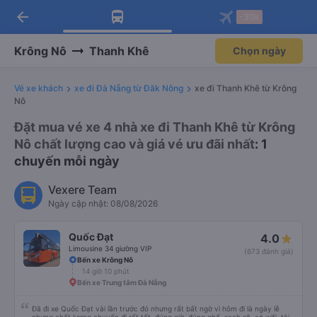
arrow_back
Tải app Vexere ngay!
Tải app Vexere
-30k
Mở app
Mở app
Nhận ưu đãi thành viên độc
-30k/ghế khi đặt vé máy bay qua
quyền
app
Krông Nô
Thanh Khê
Chọn ngày
Vé xe khách
xe đi Đà Nẵng từ Đăk Nông
xe đi Thanh Khê từ Krông
Nô
Đặt mua vé xe 4 nhà xe đi Thanh Khê từ Krông
Nô chất lượng cao và giá vé ưu đãi nhất
: 1
chuyến mỗi ngày
Vexere Team
Ngày cập nhật: 08/08/2026
Quốc Đạt
4.0
Limousine 34 giường VIP
(673 đánh giá)
Bến xe Krông Nô
14 giờ 10 phút
Bến xe Trung tâm Đà Nẵng
Đã đi xe Quốc Đạt vài lần trước đó nhưng rất bất ngờ vì hôm đi là ngày lễ