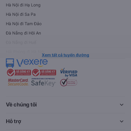
Hà Nội đi Hạ Long
Hà Nội đi Sa Pa
Hà Nội đi Tam Đảo
Đà Nẵng đi Hội An
Đà Nẵng đi Huế
Hải Phòng đi Hà Nội
Xem tất cả tuyến đường
keyboard_arrow_down
Về chúng tôi
keyboard_arrow_down
Hỗ trợ