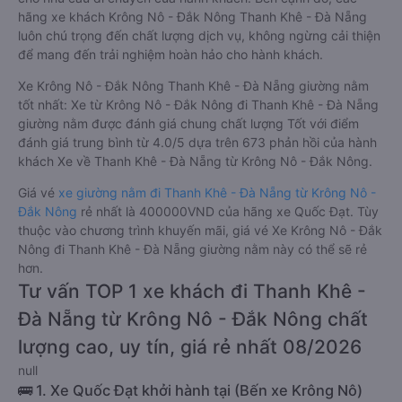
hãng xe khách Krông Nô - Đắk Nông Thanh Khê - Đà Nẵng
luôn chú trọng đến chất lượng dịch vụ, không ngừng cải thiện
để mang đến trải nghiệm hoàn hảo cho hành khách.
Xe Krông Nô - Đắk Nông Thanh Khê - Đà Nẵng giường nằm
tốt nhất: Xe từ Krông Nô - Đắk Nông đi Thanh Khê - Đà Nẵng
giường nằm được đánh giá chung chất lượng Tốt với điểm
đánh giá trung bình từ 4.0/5 dựa trên 673 phản hồi của hành
khách Xe về Thanh Khê - Đà Nẵng từ Krông Nô - Đắk Nông.
Giá vé
xe giường nằm đi Thanh Khê - Đà Nẵng từ Krông Nô -
Đắk Nông
rẻ nhất là 400000VND của hãng xe Quốc Đạt. Tùy
thuộc vào chương trình khuyến mãi, giá vé Xe Krông Nô - Đắk
Nông đi Thanh Khê - Đà Nẵng giường nằm này có thể sẽ rẻ
hơn.
Tư vấn TOP 1 xe khách đi Thanh Khê -
Đà Nẵng từ Krông Nô - Đắk Nông chất
lượng cao, uy tín, giá rẻ nhất 08/2026
null
🚌 1. Xe Quốc Đạt khởi hành tại (Bến xe Krông Nô)