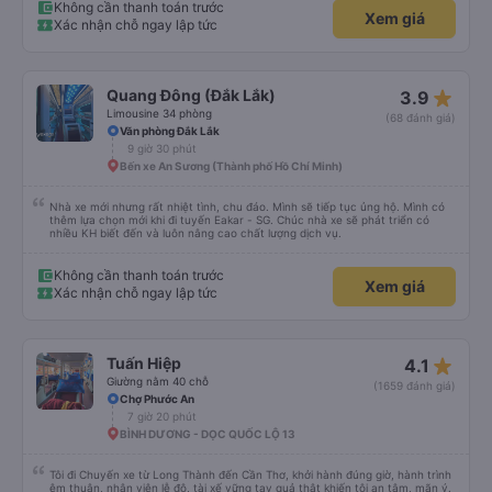
Không cần thanh toán trước
Xem giá
Xác nhận chỗ ngay lập tức
star_rate
Quang Đông (Đắk Lắk)
3.9
Limousine 34 phòng
(68 đánh giá)
Văn phòng Đắk Lắk
9 giờ 30 phút
Bến xe An Sương (Thành phố Hồ Chí Minh)
Nhà xe mới nhưng rất nhiệt tình, chu đáo. Mình sẽ tiếp tục ủng hộ. Mình có
thêm lựa chọn mới khi đi tuyến Eakar - SG. Chúc nhà xe sẽ phát triển có
nhiều KH biết đến và luôn nâng cao chất lượng dịch vụ.
Không cần thanh toán trước
Xem giá
Xác nhận chỗ ngay lập tức
star_rate
Tuấn Hiệp
4.1
Giường nằm 40 chỗ
(1659 đánh giá)
Chợ Phước An
7 giờ 20 phút
BÌNH DƯƠNG - DỌC QUỐC LỘ 13
Tôi đi Chuyến xe từ Long Thành đến Cần Thơ, khởi hành đúng giờ, hành trình
êm thuận, nhân viên lễ độ, tài xế vững tay quả thật khiến tôi an tâm, mãn ý.