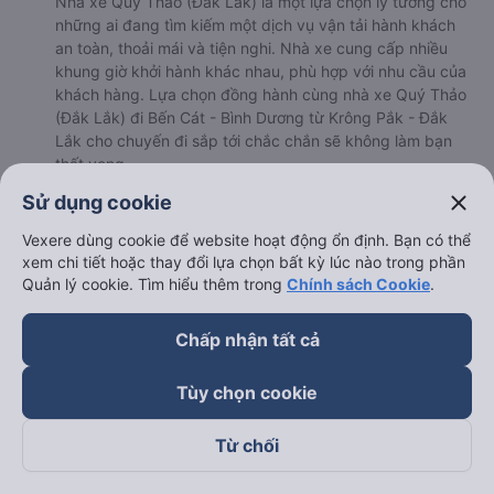
Nhà xe Quý Thảo (Đắk Lắk) là một lựa chọn lý tưởng cho
những ai đang tìm kiếm một dịch vụ vận tải hành khách
an toàn, thoải mái và tiện nghi. Nhà xe cung cấp nhiều
khung giờ khởi hành khác nhau, phù hợp với nhu cầu của
khách hàng. Lựa chọn đồng hành cùng nhà xe Quý Thảo
(Đắk Lắk) đi Bến Cát - Bình Dương từ Krông Pắk - Đắk
Lắk cho chuyến đi sắp tới chắc chắn sẽ không làm bạn
thất vọng.
b. Hình ảnh xe Quý Thảo (Đắk Lắk)
close
Sử dụng cookie
Vexere dùng cookie để website hoạt động ổn định. Bạn có thể
xem chi tiết hoặc thay đổi lựa chọn bất kỳ lúc nào trong phần
Quản lý cookie. Tìm hiểu thêm trong
Chính sách Cookie
.
Chấp nhận tất cả
Tùy chọn cookie
Từ chối