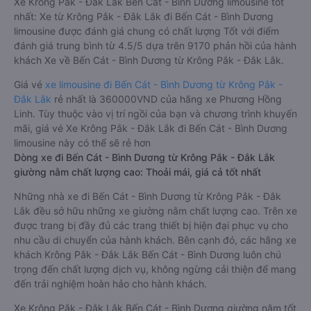
Xe Krông Pắk - Đắk Lắk Bến Cát - Bình Dương limousine tốt
nhất: Xe từ Krông Pắk - Đắk Lắk đi Bến Cát - Bình Dương
limousine được đánh giá chung có chất lượng Tốt với điểm
đánh giá trung bình từ 4.5/5 dựa trên 9170 phản hồi của hành
khách Xe về Bến Cát - Bình Dương từ Krông Pắk - Đắk Lắk.
Giá vé
xe limousine đi Bến Cát - Bình Dương từ Krông Pắk -
Đắk Lắk
rẻ nhất là 360000VND của hãng xe Phương Hồng
Linh. Tùy thuộc vào vị trí ngồi của bạn và chương trình khuyến
mãi, giá vé Xe Krông Pắk - Đắk Lắk đi Bến Cát - Bình Dương
limousine này có thể sẽ rẻ hơn
Dòng xe đi Bến Cát - Bình Dương từ Krông Pắk - Đắk Lắk
giường nằm chất lượng cao: Thoải mái, giá cả tốt nhất
Những nhà xe đi Bến Cát - Bình Dương từ Krông Pắk - Đắk
Lắk đều sở hữu những xe giường nằm chất lượng cao. Trên xe
được trang bị đầy đủ các trang thiết bị hiện đại phục vụ cho
nhu cầu di chuyển của hành khách. Bên cạnh đó, các hãng xe
khách Krông Pắk - Đắk Lắk Bến Cát - Bình Dương luôn chú
trọng đến chất lượng dịch vụ, không ngừng cải thiện để mang
đến trải nghiệm hoàn hảo cho hành khách.
Xe Krông Pắk - Đắk Lắk Bến Cát - Bình Dương giường nằm tốt