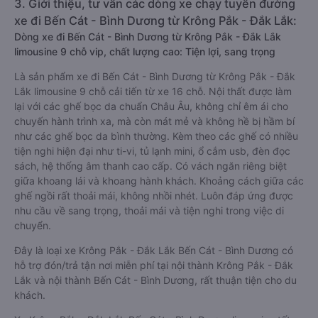
3. Giới thiệu, tư vấn các dòng xe chạy tuyến đường
xe đi Bến Cát - Bình Dương từ Krông Pắk - Đắk Lắk:
Dòng xe đi Bến Cát - Bình Dương từ Krông Pắk - Đắk Lắk
limousine 9 chỗ vip, chất lượng cao: Tiện lợi, sang trọng
Là sản phẩm xe đi Bến Cát - Bình Dương từ Krông Pắk - Đắk
Lắk limousine 9 chỗ cải tiến từ xe 16 chỗ. Nội thất được làm
lại với các ghế bọc da chuẩn Châu Âu, không chỉ êm ái cho
chuyến hành trình xa, mà còn mát mẻ và không hề bị hầm bí
như các ghế bọc da bình thường. Kèm theo các ghế có nhiều
tiện nghi hiện đại như ti-vi, tủ lạnh mini, ổ cắm usb, đèn đọc
sách, hệ thống âm thanh cao cấp. Có vách ngăn riêng biệt
giữa khoang lái và khoang hành khách. Khoảng cách giữa các
ghế ngồi rất thoải mái, không nhồi nhét. Luôn đáp ứng được
nhu cầu về sang trọng, thoải mái và tiện nghi trong việc di
chuyển.
Đây là loại xe Krông Pắk - Đắk Lắk Bến Cát - Bình Dương có
hỗ trợ đón/trả tận nơi miễn phí tại nội thành Krông Pắk - Đắk
Lắk và nội thành Bến Cát - Bình Dương, rất thuận tiện cho du
khách.