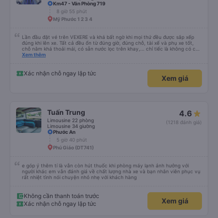
Km47 - Văn Phòng 719
8 giờ 55 phút
Mỹ Phước 1 2 3 4
Lần đầu đặt vé trên VEXERE và khá bất ngờ khi mọi thứ đều được sắp xếp
đúng khi lên xe. Tất cả đều ổn từ đúng giờ, đúng chỗ, tài xế và phụ xe tốt,
chỗ nằm khá thoải mái, có sẵn nước lọc trên khay,... chỉ tiếc là không có chỗ
để sạc pin thôi. Nhưng vậy cũng quá ổn rồi!
Xem thêm
Xác nhận chỗ ngay lập tức
Xem giá
Tuấn Trung
4.6
Limousine 22 phòng
(1218 đánh giá)
Limousine 34 giường
Phước An
5 giờ 40 phút
Phú Giáo (DT741)
e góp ý thêm tí là vẫn còn hút thuốc khi phòng máy lạnh ảnh hưởng với
người khác em vẫn đánh giá về chất lượng nhà xe và bạn nhân viên phục vụ
rất nhiệt tình nói chuyện nhỏ nhẹ với khách hàng
Không cần thanh toán trước
Xem giá
Xác nhận chỗ ngay lập tức