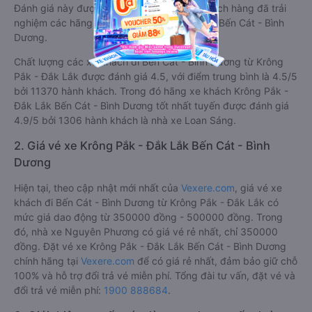
Đánh giá này được viết trực tiếp bởi các khách hàng đã trải
nghiệm các hãng Xe Krông Pắk - Đắk Lắk đi Bến Cát - Bình
Dương.
Chất lượng các xe khách đi Bến Cát - Bình Dương từ Krông
Pắk - Đắk Lắk được đánh giá 4.5, với điểm trung bình là 4.5/5
bởi 11370 hành khách. Trong đó hãng xe khách Krông Pắk -
Đắk Lắk Bến Cát - Bình Dương tốt nhất tuyến được đánh giá
4.9/5 bởi 1306 hành khách là nhà xe Loan Sáng.
2. Giá vé xe Krông Pắk - Đắk Lắk Bến Cát - Bình
Dương
Hiện tại, theo cập nhật mới nhất của
Vexere.com
, giá vé xe
khách đi Bến Cát - Bình Dương từ Krông Pắk - Đắk Lắk có
mức giá dao động từ 350000 đồng - 500000 đồng. Trong
đó, nhà xe Nguyên Phương có giá vé rẻ nhất, chỉ 350000
đồng. Đặt vé xe Krông Pắk - Đắk Lắk Bến Cát - Bình Dương
chính hãng tại
Vexere.com
để có giá rẻ nhất, đảm bảo giữ chỗ
100% và hỗ trợ đổi trả vé miễn phí. Tổng đài tư vấn, đặt vé và
đổi trả vé miễn phí:
1900 888684
.