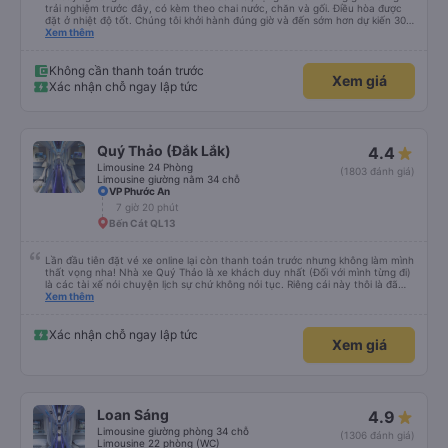
trải nghiệm trước đây, có kèm theo chai nước, chăn và gối. Điều hòa được
đặt ở nhiệt độ tốt. Chúng tôi khởi hành đúng giờ và đến sớm hơn dự kiến 30
phút. Tài xế rất tuyệt so với những tài xế khác ở Việt Nam! Không quá nhiều
Xem thêm
tiếng còi xe, không có nhạc lớn hoặc tiếng ồn khác và cảm giác lái xe an
toàn nên rất dễ ngủ. Tôi rất vui vì đã đặt qua Vexere và có vị trí xe buýt trên
GPS và biển số xe vì tôi phải tìm kiếm xung quanh bến xe để tìm thấy nó, đây
Không cần thanh toán trước
Xem giá
là vấn đề của bến xe Đà Lạt (không phải tất cả các xe buýt đều có bảng
Xác nhận chỗ ngay lập tức
thông tin), chứ không phải của công ty.
Quý Thảo (Đắk Lắk)
4.4
Limousine 24 Phòng
(1803 đánh giá)
Limousine giường nằm 34 chỗ
VP Phước An
7 giờ 20 phút
Bến Cát QL13
Lần đầu tiên đặt vé xe online lại còn thanh toán trước nhưng không làm mình
thất vọng nha! Nhà xe Quý Thảo là xe khách duy nhất (Đối với mình từng đi)
là các tài xế nói chuyện lịch sự chứ không nói tục. Riêng cái này thôi là đã
đánh giá 5 sao rồi. Chú tài xế còn uống pepsi rất dễ thương chứ không có
Xem thêm
hút thuốc phè phè như các xe khác. Đón trả đúng điểm. Được nằm đúng
giường đã đặt. Nói chung 10 điểm.
Xác nhận chỗ ngay lập tức
Xem giá
Loan Sáng
4.9
Limousine giường phòng 34 chỗ
(1306 đánh giá)
Limousine 22 phòng (WC)