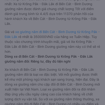
nhất: Xe từ Krông Pắk - Đắk Lắk đi Bến Cát - Bình Dương
giường nằm được đánh giá chung chất lượng Tốt với điểm
đánh giá trung bình từ 4.4/5 dựa trên 11370 phản hồi của
hành khách Xe về Bến Cát - Bình Dương từ Krông Pắk - Đắk
Lắk.
Giá vé
xe giường nằm đi Bến Cát - Bình Dương từ Krông Pắk -
Đắk Lắk
rẻ nhất là 350000VND của hãng xe Tuấn Hiệp. Tùy
thuộc vào chương trình khuyến mãi, giá vé Xe Krông Pắk -
Đắk Lắk đi Bến Cát - Bình Dương giường nằm này có thể sẽ rẻ
hơn.
Dòng xe đi Bến Cát - Bình Dương từ Krông Pắk - Đắk Lắk
giường nằm đôi: Riêng tư, đầy đủ tiện nghi
Xe khách đi Bến Cát - Bình Dương từ Krông Pắk - Đắk Lắk
giường nằm đôi là loại xe đặc biệt. Với mỗi giường được thiết
kế như một phòng ngủ khách sạn sang trọng, hiện đại. Đây là
dòng xe giường nằm cho cặp đôi đi Bến Cát - Bình Dương mới
xuất hiện tại Việt Nam. Loại xe giường nằm đôi ra đời nhằm
đáp ứng yêu cầu ngày càng cao của khách hàng về chất
lượng dịch vụ vận tải. So với xe giường nằm thông thường, xe
giường nằm đôi đi Bến Cát - Bình Dương có nhiều ưu điểm và