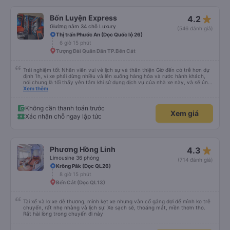
star_rate
Bốn Luyện Express
4.2
Giường nằm 34 chỗ Luxury
(546 đánh giá)
Thị trấn Phước An (Dọc Quốc lộ 26)
6 giờ 15 phút
Tượng Đài Quân Dân TP.Bến Cát
Trải nghiệm tốt Nhân viên vui vẻ lịch sự và thân thiện Giờ đến có trễ hơn dự
định 1h, vì xe phải dừng nhiều và lên xuống hàng hóa và rước hành khách,
nói chung là tối thấy yên tâm khi sử dụng dịch vụ của nhà xe này, và sẽ ủng
hộ và giới thiệu cho người thân sử dụng dịch vụ của nhà xe này
Xem thêm
Không cần thanh toán trước
Xem giá
Xác nhận chỗ ngay lập tức
star_rate
Phương Hồng Linh
4.3
Limousine 36 phòng
(714 đánh giá)
Krông Pắk (Dọc QL26)
8 giờ 15 phút
Bến Cát (Dọc QL13)
Tài xế và lơ xe dễ thương, mình kẹt xe nhưng vẫn cố gắng đợi để mình ko trễ
chuyến, rất nhẹ nhàng và lịch sự. Xe sạch sẽ, thoáng mát, mền thơm tho.
Rất hài lòng trong chuyến đi này