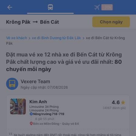
arrow_back
Tải app Vexere ngay!
Tải app Vexere
-30k
Mở app
Mở app
Nhận ưu đãi thành viên độc
-30k/ghế khi đặt vé máy bay qua
quyền
app
Krông Pắk
Bến Cát
Chọn ngày
Vé xe khách
xe đi Bình Dương từ Đắk Lắk
xe đi Bến Cát từ Krông
Pắk
Đặt mua vé xe 12 nhà xe đi Bến Cát từ Krông
Pắk chất lượng cao và giá vé ưu đãi nhất
: 80
chuyến mỗi ngày
Vexere Team
Ngày cập nhật: 07/08/2026
Kim Anh
4.6
Limousine 34 Phòng
(4067 đánh giá)
Limousine 24 Phòng
Nông trường 718-719
8 giờ 55 phút
Bến xe Miền Đông - Quầy vé 84
Xe buýt giường nằm đến BMT rất thoải mái, rộng rãi hơn những gì tôi từng