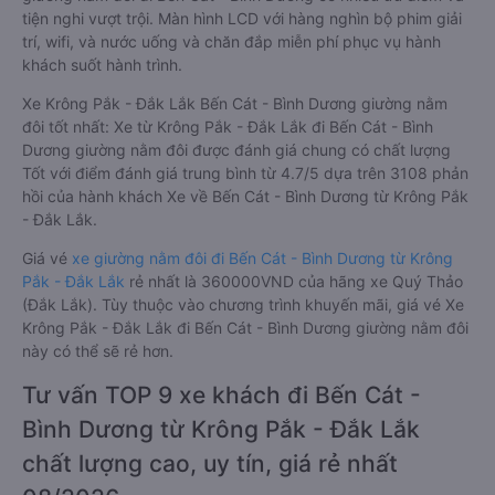
tiện nghi vượt trội. Màn hình LCD với hàng nghìn bộ phim giải
trí, wifi, và nước uống và chăn đắp miễn phí phục vụ hành
khách suốt hành trình.
Xe Krông Pắk - Đắk Lắk Bến Cát - Bình Dương giường nằm
đôi tốt nhất: Xe từ Krông Pắk - Đắk Lắk đi Bến Cát - Bình
Dương giường nằm đôi được đánh giá chung có chất lượng
Tốt với điểm đánh giá trung bình từ 4.7/5 dựa trên 3108 phản
hồi của hành khách Xe về Bến Cát - Bình Dương từ Krông Pắk
- Đắk Lắk.
Giá vé
xe giường nằm đôi đi Bến Cát - Bình Dương từ Krông
Pắk - Đắk Lắk
rẻ nhất là 360000VND của hãng xe Quý Thảo
(Đắk Lắk). Tùy thuộc vào chương trình khuyến mãi, giá vé Xe
Krông Pắk - Đắk Lắk đi Bến Cát - Bình Dương giường nằm đôi
này có thể sẽ rẻ hơn.
Tư vấn TOP 9 xe khách đi Bến Cát -
Bình Dương từ Krông Pắk - Đắk Lắk
chất lượng cao, uy tín, giá rẻ nhất