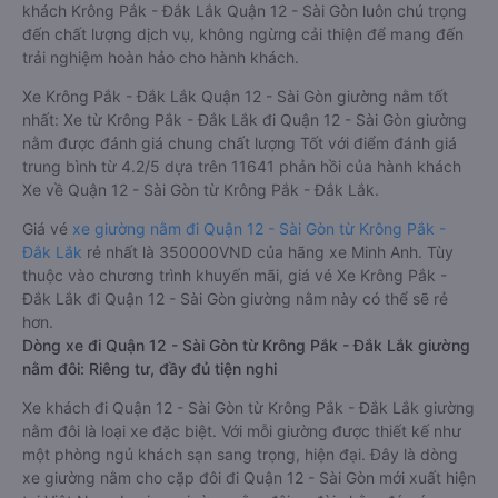
khách Krông Pắk - Đắk Lắk Quận 12 - Sài Gòn luôn chú trọng
đến chất lượng dịch vụ, không ngừng cải thiện để mang đến
trải nghiệm hoàn hảo cho hành khách.
Xe Krông Pắk - Đắk Lắk Quận 12 - Sài Gòn giường nằm tốt
nhất: Xe từ Krông Pắk - Đắk Lắk đi Quận 12 - Sài Gòn giường
nằm được đánh giá chung chất lượng Tốt với điểm đánh giá
trung bình từ 4.2/5 dựa trên 11641 phản hồi của hành khách
Xe về Quận 12 - Sài Gòn từ Krông Pắk - Đắk Lắk.
Giá vé
xe giường nằm đi Quận 12 - Sài Gòn từ Krông Pắk -
Đắk Lắk
rẻ nhất là 350000VND của hãng xe Minh Anh. Tùy
thuộc vào chương trình khuyến mãi, giá vé Xe Krông Pắk -
Đắk Lắk đi Quận 12 - Sài Gòn giường nằm này có thể sẽ rẻ
hơn.
Dòng xe đi Quận 12 - Sài Gòn từ Krông Pắk - Đắk Lắk giường
nằm đôi: Riêng tư, đầy đủ tiện nghi
Xe khách đi Quận 12 - Sài Gòn từ Krông Pắk - Đắk Lắk giường
nằm đôi là loại xe đặc biệt. Với mỗi giường được thiết kế như
một phòng ngủ khách sạn sang trọng, hiện đại. Đây là dòng
xe giường nằm cho cặp đôi đi Quận 12 - Sài Gòn mới xuất hiện