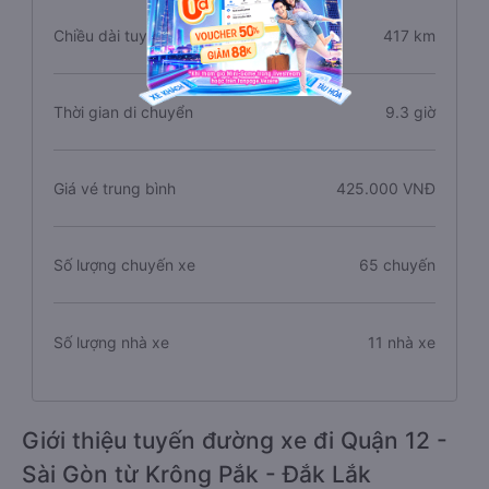
Chiều dài tuyến đường
417 km
Thời gian di chuyển
9.3 giờ
Giá vé trung bình
425.000 VNĐ
Số lượng chuyến xe
65 chuyến
Số lượng nhà xe
11 nhà xe
Giới thiệu tuyến đường xe đi Quận 12 -
Sài Gòn từ Krông Pắk - Đắk Lắk