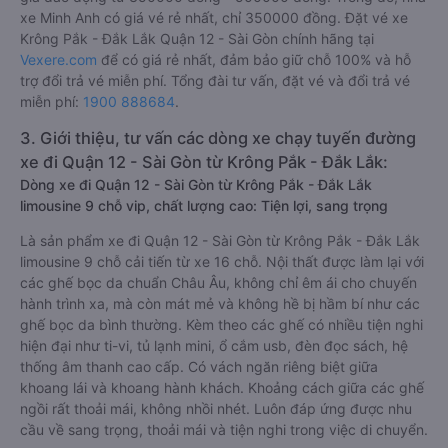
xe Minh Anh có giá vé rẻ nhất, chỉ 350000 đồng. Đặt vé xe
Krông Pắk - Đắk Lắk Quận 12 - Sài Gòn chính hãng tại
Vexere.com
để có giá rẻ nhất, đảm bảo giữ chỗ 100% và hỗ
trợ đổi trả vé miễn phí. Tổng đài tư vấn, đặt vé và đổi trả vé
miễn phí:
1900 888684
.
3. Giới thiệu, tư vấn các dòng xe chạy tuyến đường
xe đi Quận 12 - Sài Gòn từ Krông Pắk - Đắk Lắk:
Dòng xe đi Quận 12 - Sài Gòn từ Krông Pắk - Đắk Lắk
limousine 9 chỗ vip, chất lượng cao: Tiện lợi, sang trọng
Là sản phẩm xe đi Quận 12 - Sài Gòn từ Krông Pắk - Đắk Lắk
limousine 9 chỗ cải tiến từ xe 16 chỗ. Nội thất được làm lại với
các ghế bọc da chuẩn Châu Âu, không chỉ êm ái cho chuyến
hành trình xa, mà còn mát mẻ và không hề bị hầm bí như các
ghế bọc da bình thường. Kèm theo các ghế có nhiều tiện nghi
hiện đại như ti-vi, tủ lạnh mini, ổ cắm usb, đèn đọc sách, hệ
thống âm thanh cao cấp. Có vách ngăn riêng biệt giữa
khoang lái và khoang hành khách. Khoảng cách giữa các ghế
ngồi rất thoải mái, không nhồi nhét. Luôn đáp ứng được nhu
cầu về sang trọng, thoải mái và tiện nghi trong việc di chuyển.