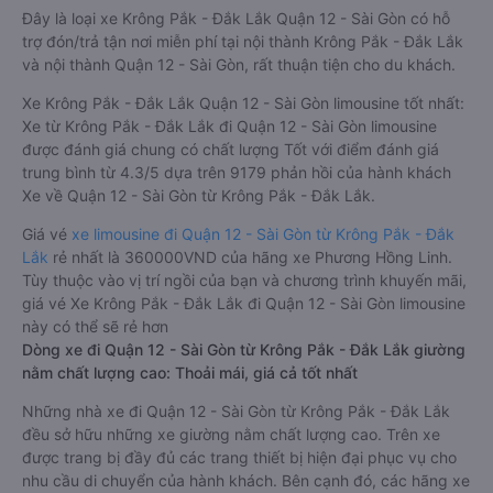
Đây là loại xe Krông Pắk - Đắk Lắk Quận 12 - Sài Gòn có hỗ
trợ đón/trả tận nơi miễn phí tại nội thành Krông Pắk - Đắk Lắk
và nội thành Quận 12 - Sài Gòn, rất thuận tiện cho du khách.
Xe Krông Pắk - Đắk Lắk Quận 12 - Sài Gòn limousine tốt nhất:
Xe từ Krông Pắk - Đắk Lắk đi Quận 12 - Sài Gòn limousine
được đánh giá chung có chất lượng Tốt với điểm đánh giá
trung bình từ 4.3/5 dựa trên 9179 phản hồi của hành khách
Xe về Quận 12 - Sài Gòn từ Krông Pắk - Đắk Lắk.
Giá vé
xe limousine đi Quận 12 - Sài Gòn từ Krông Pắk - Đắk
Lắk
rẻ nhất là 360000VND của hãng xe Phương Hồng Linh.
Tùy thuộc vào vị trí ngồi của bạn và chương trình khuyến mãi,
giá vé Xe Krông Pắk - Đắk Lắk đi Quận 12 - Sài Gòn limousine
này có thể sẽ rẻ hơn
Dòng xe đi Quận 12 - Sài Gòn từ Krông Pắk - Đắk Lắk giường
nằm chất lượng cao: Thoải mái, giá cả tốt nhất
Những nhà xe đi Quận 12 - Sài Gòn từ Krông Pắk - Đắk Lắk
đều sở hữu những xe giường nằm chất lượng cao. Trên xe
được trang bị đầy đủ các trang thiết bị hiện đại phục vụ cho
nhu cầu di chuyển của hành khách. Bên cạnh đó, các hãng xe