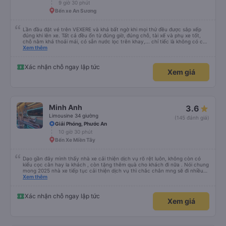
9 giờ 30 phút
Bến xe An Sương
Lần đầu đặt vé trên VEXERE và khá bất ngờ khi mọi thứ đều được sắp xếp
đúng khi lên xe. Tất cả đều ổn từ đúng giờ, đúng chỗ, tài xế và phụ xe tốt,
chỗ nằm khá thoải mái, có sẵn nước lọc trên khay,... chỉ tiếc là không có chỗ
để sạc pin thôi. Nhưng vậy cũng quá ổn rồi!
Xem thêm
Xác nhận chỗ ngay lập tức
Xem giá
Minh Anh
3.6
Limousine 34 giường
(145 đánh giá)
Giải Phóng, Phước An
10 giờ 30 phút
Bến Xe Miền Tây
Dạo gần đây mình thấy nhà xe cải thiện dịch vụ rõ rệt luôn, không còn có
kiểu cọc cằn hay la khách , còn tặng thêm quà cho khách đi nữa . Nói chung
mong 2025 nhà xe tiếp tục cải thiện dịch vụ thì chắc chắn mng sẽ đi nhiều
hơn .
Xem thêm
Xác nhận chỗ ngay lập tức
Xem giá