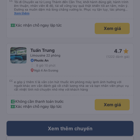
Tôi đi Chuyến xe từ Long Thành đến Cần Thơ, khởi hành đúng giờ, hành trình
êm thuận, nhân viên lễ độ, tài xế vững tay quả thật khiến tôi an tâm, mãn ý.
Đường xa muôn dặm mà lòng chẳng vướng lo. Phục vụ tận tụy, tác phong
nghiêm cẩn, hiếm thấy giữa thời buổi kim tiền vội vã. Xã hội loạn đạo. Xin gửi
Xem thêm
lời tán dương chân thành, kính chúc nhà xe ngày một hưng thịnh, vạn lộ bình
an.”
Xác nhận chỗ ngay lập tức
Xem giá
star_rate
Tuấn Trung
4.7
Limousine 22 phòng
(1222 đánh giá)
Phước An
8 giờ 10 phút
Ngã 4 An Sương
e góp ý thêm tí là vẫn còn hút thuốc khi phòng máy lạnh ảnh hưởng với
người khác em vẫn đánh giá về chất lượng nhà xe và bạn nhân viên phục vụ
rất nhiệt tình nói chuyện nhỏ nhẹ với khách hàng
Không cần thanh toán trước
Xem giá
Xác nhận chỗ ngay lập tức
Xem thêm chuyến