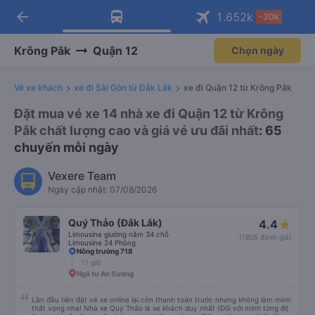
arrow_back
Tải app Vexere ngay!
Tải app Vexere
1.652
k
-30k
Mở app
Mở app
Nhận ưu đãi thành viên độc
-30k/ghế khi đặt vé máy bay qua
quyền
app
Krông Pắk
Quận 12
Chọn ngày
Vé xe khách
xe đi Sài Gòn từ Đắk Lắk
xe đi Quận 12 từ Krông Pắk
Đặt mua vé xe 14 nhà xe đi Quận 12 từ Krông
Pắk chất lượng cao và giá vé ưu đãi nhất
: 65
chuyến mỗi ngày
Vexere Team
Ngày cập nhật: 07/08/2026
Quý Thảo (Đắk Lắk)
4.4
Limousine giường nằm 34 chỗ
(1805 đánh giá)
Limousine 24 Phòng
Nông trường 718
11 giờ
Ngã tư An Sương
Lần đầu tiên đặt vé xe online lại còn thanh toán trước nhưng không làm mình
thất vọng nha! Nhà xe Quý Thảo là xe khách duy nhất (Đối với mình từng đi)