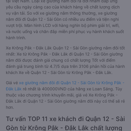
tại Việt Nam. Loại xe giường nằm đôi ra đời nhằm đáp ứng
yêu cầu ngày càng cao của khách hàng về chất lượng dịch
vụ vận tải. So với xe giường nằm thông thường, xe giường
nằm đôi đi Quận 12 - Sài Gòn có nhiều ưu điểm và tiện nghi
vượt trội. Màn hình LCD với hàng nghìn bộ phim giải trí, wifi,
và nước uống và chăn đắp miễn phí phục vụ hành khách suốt
hành trình.
Xe Krông Pắk - Đắk Lắk Quận 12 - Sài Gòn giường nằm đôi tốt
nhất: Xe từ Krông Pắk - Đắk Lắk đi Quận 12 - Sài Gòn giường
nằm đôi được đánh giá chung có chất lượng Tốt với điểm
đánh giá trung bình từ 4.7/5 dựa trên 3106 phản hồi của hành
khách Xe về Quận 12 - Sài Gòn từ Krông Pắk - Đắk Lắk.
Giá vé
xe giường nằm đôi đi Quận 12 - Sài Gòn từ Krông Pắk -
Đắk Lắk
rẻ nhất là 400000VND của hãng xe Loan Sáng. Tùy
thuộc vào chương trình khuyến mãi, giá vé Xe Krông Pắk -
Đắk Lắk đi Quận 12 - Sài Gòn giường nằm đôi này có thể sẽ rẻ
hơn.
Tư vấn TOP 11 xe khách đi Quận 12 - Sài
Gòn từ Krông Pắk - Đắk Lắk chất lượng