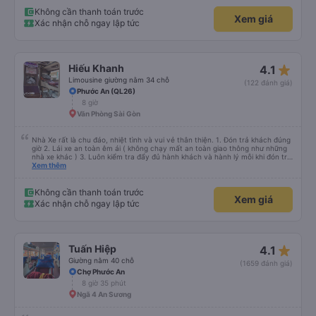
Không cần thanh toán trước
Xem giá
Xác nhận chỗ ngay lập tức
star_rate
Hiếu Khanh
4.1
Limousine giường nằm 34 chỗ
(122 đánh giá)
Phước An (QL26)
8 giờ
Văn Phòng Sài Gòn
Nhà Xe rất là chu đáo, nhiệt tình và vui vẻ thân thiện. 1. Đón trả khách đúng
giờ 2. Lái xe an toàn êm ái ( không chạy mất an toàn giao thông như những
nhà xe khác ) 3. Luôn kiểm tra đẩy đủ hành khách và hành lý mỗi khi đón trả
khách. 4. Đặc biệt ngoài chăn gối và các tiện nghi khác, thì xe Hiếu Khanh
Xem thêm
còn có cả gối ôm 5. Đặc biệt nhất là hành khách còn được tặng kèm 1 lon
nước yến ướp lạnh. Ok Trên cả tuyệt vời, mình sẽ tiếp tục đặt vé nhà xe cho
những chuyến đi tiếp theo. Chúc nhà xe tương lai càng phát triển và đội ngũ
Không cần thanh toán trước
Xem giá
công nhân viên của nhà xe luôn luôn vui vẻ giữ được sức khỏe !
Xác nhận chỗ ngay lập tức
star_rate
Tuấn Hiệp
4.1
Giường nằm 40 chỗ
(1659 đánh giá)
Chợ Phước An
8 giờ 35 phút
Ngã 4 An Sương