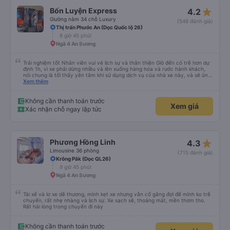
star_rate
Bốn Luyện Express
4.2
Giường nằm 34 chỗ Luxury
(548 đánh giá)
Thị trấn Phước An (Dọc Quốc lộ 26)
8 giờ 45 phút
Ngã 4 An Sương
Trải nghiệm tốt Nhân viên vui vẻ lịch sự và thân thiện Giờ đến có trễ hơn dự
định 1h, vì xe phải dừng nhiều và lên xuống hàng hóa và rước hành khách,
nói chung là tối thấy yên tâm khi sử dụng dịch vụ của nhà xe này, và sẽ ủng
hộ và giới thiệu cho người thân sử dụng dịch vụ của nhà xe này
Xem thêm
Không cần thanh toán trước
Xem giá
Xác nhận chỗ ngay lập tức
star_rate
Phương Hồng Linh
4.3
Limousine 36 phòng
(715 đánh giá)
Krông Pắk (Dọc QL26)
9 giờ 45 phút
Ngã 4 An Sương
Tài xế và lơ xe dễ thương, mình kẹt xe nhưng vẫn cố gắng đợi để mình ko trễ
chuyến, rất nhẹ nhàng và lịch sự. Xe sạch sẽ, thoáng mát, mền thơm tho.
Rất hài lòng trong chuyến đi này
Không cần thanh toán trước