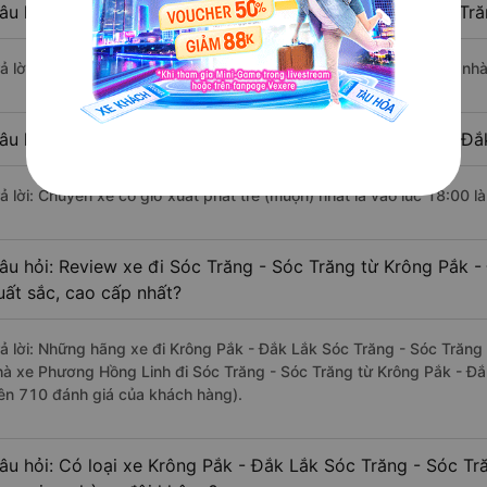
âu hỏi: Nhà xe đi Krông Pắk - Đắk Lắk Sóc Trăng - Sóc Tr
rả lời: Chuyến xe có giờ xuất phát sớm nhất vào lúc 14:20 là của nh
âu hỏi: Nhà xe đi Sóc Trăng - Sóc Trăng từ Krông Pắk - Đắ
rả lời: Chuyến xe có giờ xuất phát trễ (muộn) nhất là vào lúc 18:00 l
âu hỏi: Review xe đi Sóc Trăng - Sóc Trăng từ Krông Pắk -
uất sắc, cao cấp nhất?
rả lời: Những hãng xe đi Krông Pắk - Đắk Lắk Sóc Trăng - Sóc Trăng c
hà xe Phương Hồng Linh đi Sóc Trăng - Sóc Trăng từ Krông Pắk - Đắ
rên 710 đánh giá của khách hàng).
âu hỏi: Có loại xe Krông Pắk - Đắk Lắk Sóc Trăng - Sóc Tr