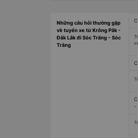
C
Những câu hỏi thường gặp
về tuyến xe từ Krông Pắk -
T
Đắk Lắk đi Sóc Trăng - Sóc
x
Trăng
C
T
C
-
Tr