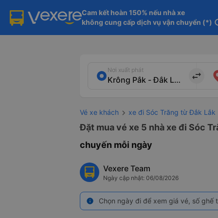
Cam kết hoàn 150% nếu nhà xe

không cung cấp dịch vụ vận chuyển (*)
in
Nơi xuất phát
import_export
Vé xe khách
xe đi Sóc Trăng từ Đắk Lắk
Đặt mua vé xe 5 nhà xe đi Sóc Tr
chuyến mỗi ngày
Vexere Team
Ngày cập nhật: 06/08/2026
Chọn ngày đi để xem giá vé, số ghế t
info