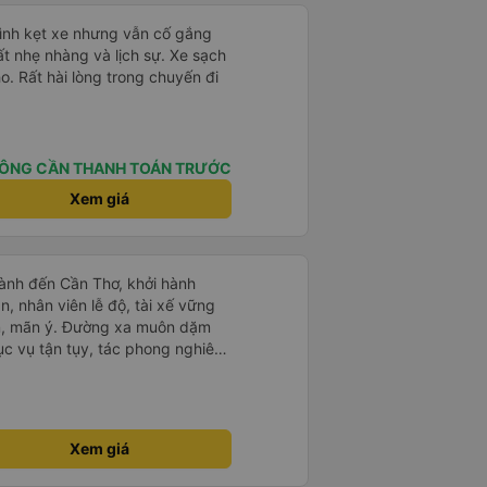
mình kẹt xe nhưng vẫn cố gắng
ất nhẹ nhàng và lịch sự. Xe sạch
o. Rất hài lòng trong chuyến đi
ÔNG CẦN THANH TOÁN TRƯỚC
Xem giá
ành đến Cần Thơ, khởi hành
n, nhân viên lễ độ, tài xế vững
ục vụ tận tụy, tác phong nghiêm
 kim tiền vội vã. Xã hội loạn đạo.
thành, kính chúc nhà xe ngày một
Xem giá