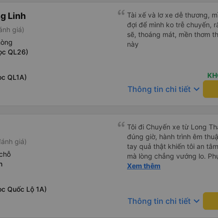
g Linh
Tài xế và lơ xe dễ thương, 
đợi để mình ko trễ chuyến, r
ánh giá)
sẽ, thoáng mát, mền thơm th
hòng
này
ọc QL26)
KH
ọc QL1A)
keyboard_arrow_down
Thông tin chi tiết
Tôi đi Chuyến xe từ Long Th
đúng giờ, hành trình êm thuậ
ánh giá)
tay quả thật khiến tôi an tâm, mãn ý. Đường xa muôn dặm
chỗ
mà lòng chẳng vướng lo. Ph
n
cẩn, hiếm thấy giữa thời buổi
Xem thêm
Xin gửi lời tán dương chân 
hưng thịnh, vạn lộ bình an.”
ọc Quốc Lộ 1A)
keyboard_arrow_down
Thông tin chi tiết