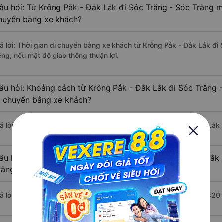
âu hỏi: Từ Krông Pắk - Đắk Lắk đi Sóc Trăng - Sóc Trăng mấ
huyển bằng xe khách?
rả lời: Thời gian di chuyển bằng xe khách từ Krông Pắk - Đắk Lắk đ
ếng, nếu mật độ giao thông thuận lợi.
âu hỏi: Khoảng cách từ Krông Pắk - Đắk Lắk đi Sóc Trăng 
i chuyển bằng xe khách?
rả lời: Đoạn đường đi Sóc Trăng - Sóc Trăng từ Krông Pắk - Đắk Lắk
âu hỏi: Mỗi ngày có bao nhiêu chuyến xe khách Krông Pắk 
răng ?
rả lời: Trung bình mỗi ngày có khoảng 3 chuyến xe bắt đầu từ 14:20