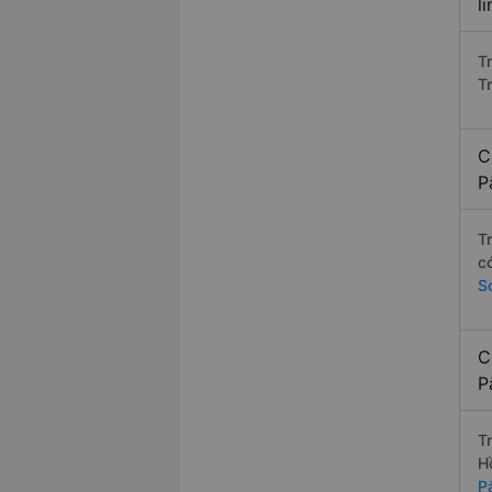
l
T
T
C
P
T
c
S
C
P
T
H
P