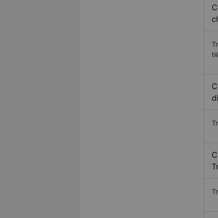
C
c
T
ti
C
d
T
C
T
T