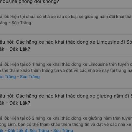
imousine phòng đôi không?
rả lời: Hiện tại chưa có nhà xe nào có loại xe giường nằm đôi khai t
răng - Sóc Trăng.
âu hỏi: Các hãng xe nào khai thác dòng xe Limousine đi S
ắk - Đắk Lắk?
rả lời: Hiện tại có 1 hãng xe khai thác dòng xe Limousine trên tuyế
ó thể tham khảo thêm thông tin và đặt vé các nhà xe này tại trang nà
óc Trăng - Sóc Trăng
âu hỏi: Các hãng xe nào khai thác dòng xe giường nằm đi 
ắk - Đắk Lắk?
rả lời: Hiện tại có 2 hãng xe khai thác dòng xe giường nằm trên tuy
ồng Linh, bạn có thể tham khảo thêm thông tin và đặt vé các nhà xe 
ắk - Đắk Lắk đi Sóc Trăng - Sóc Trăng