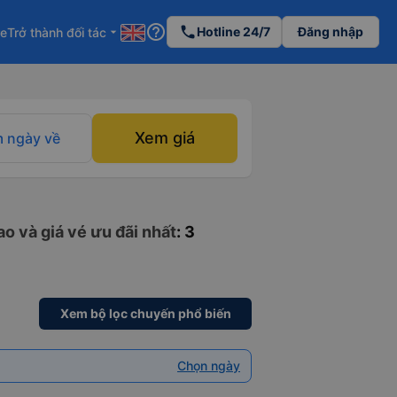
help_outline
phone
Hotline 24/7
Đăng nhập
re
Trở thành đối tác
arrow_drop_down
Xem giá
 ngày về
o và giá vé ưu đãi nhất
: 3
Xem bộ lọc chuyến phổ biến
Chọn ngày