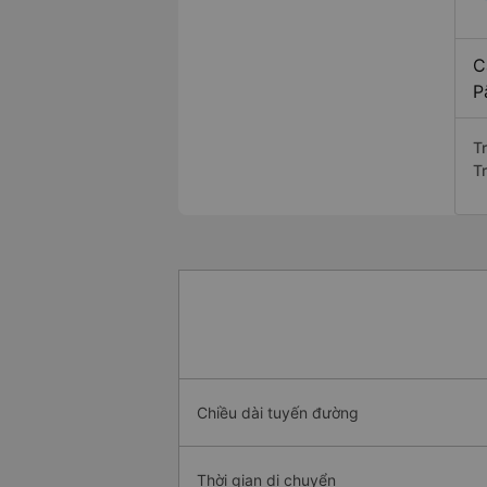
C
P
T
T
Chiều dài tuyến đường
Thời gian di chuyển