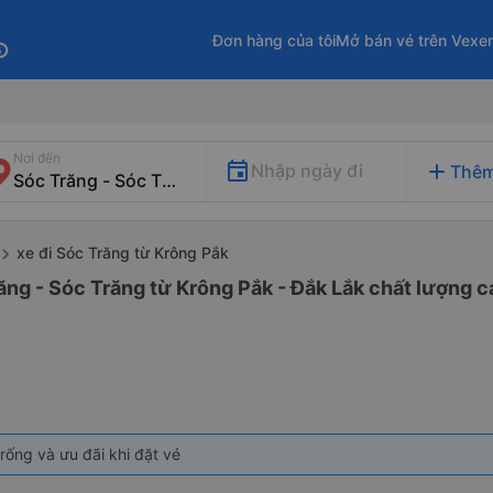
Đơn hàng của tôi
Mở bán vé trên Vexe
fo
Nơi đến
add
Nhập ngày đi
Thêm
xe đi Sóc Trăng từ Krông Pắk
ăng - Sóc Trăng từ Krông Pắk - Đắk Lắk chất lượng ca
rống và ưu đãi khi đặt vé