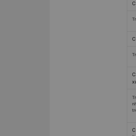
C
T
C
T
C
x
T
n
t
C