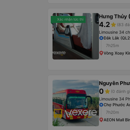
Hưng Thủy (
Xác nhận tức thì
4.2
star
(83 đá
Limousine 34 c
Đắk Lắk (QL2
7h25m
Vòng Xoay K
Nguyên Ph
0
star
(0 đánh g
Limousine 34 P
Chợ Phước A
7h20m
AEON Mall Bì