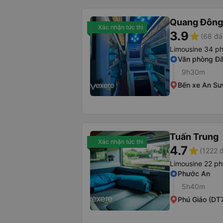
Quang Đông 
Xác nhận tức thì
3.9
star
(68 đá
Limousine 34 p
Văn phòng Đ
9h30m
Bến xe An Sư
Tuấn Trung
Xác nhận tức thì
4.7
star
(1222 
Limousine 22 p
Phước An
5h40m
Phú Giáo (DT