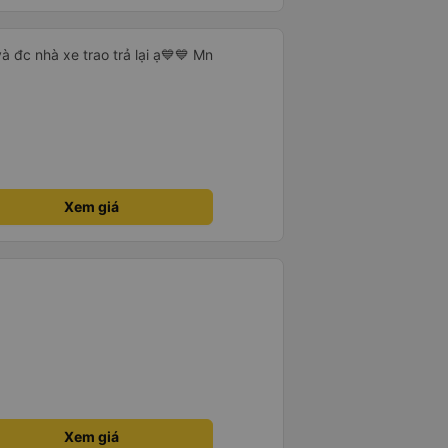
à đc nhà xe trao trả lại ạ💙💙 Mn
Xem giá
Xem giá