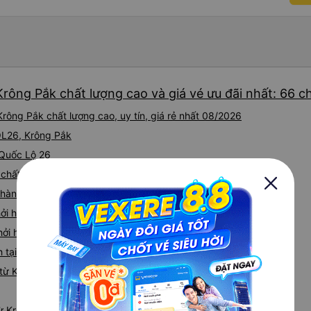
Krông Pắk chất lượng cao và giá vé ưu đãi nhất: 66 
rông Pắk chất lượng cao, uy tín, giá rẻ nhất 08/2026
 QL26, Krông Pắk
 Quốc Lộ 26
 chất lượng cao từ Krông Pắk
hành tại Km 47, Krông Pắc, Đắk Lắk, Việt Nam
hởi hành tại Đắk Lắk (QL26)
hởi hành tại 43-45 Quang Trung (Văn phòng Đắk Lắk)
 tại Thuộc, QL26, Phước An, Krông Pắc, Đắk Lắk
từ Krông Pắk đi Tân Uyên
từ Krông Pắk