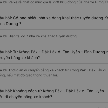
rả lời: Vé xe rẻ nhất có mức giá là 270.000 đồng của nhà xe Hưng Th
âu hỏi: Có bao nhiêu nhà xe đang khai thác tuyến đường K
ình Dương ?
ả lời: Hiện tại có 7 nhà xe khai thác tuyến đường.
âu hỏi: Từ Krông Pắk - Đắk Lắk đi Tân Uyên - Bình Dương m
huyển bằng xe khách?
rả lời: Thời gian di chuyển bằng xe khách từ Krông Pắk - Đắk Lắk đ
ếng, nếu mật độ giao thông thuận lợi.
âu hỏi: Khoảng cách từ Krông Pắk - Đắk Lắk đi Tân Uyên -
ếu di chuyển bằng xe khách?