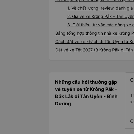
1. Về chất lượng, review, đánh gi
2. Giá vé xe Krông Pắk - Tân Uyê
3. Giới thiệu, tư vấn các dòng x
Bảng tổng hợp thông tin nhà xe Krông 
Cách đặt vé xe khách đi Tân Uyên từ Kr
Đặt vé xe Tết 2027 từ Krông Pắk đi Tân
C
Những câu hỏi thường gặp
về tuyến xe từ Krông Pắk -
T
Đắk Lắk đi Tân Uyên - Bình
x
Dương
C