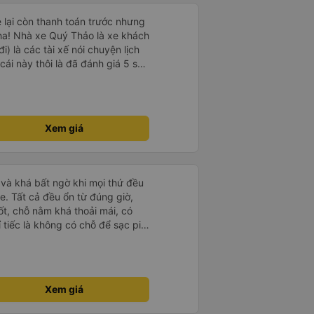
e lại còn thanh toán trước nhưng
ha! Nhà xe Quý Thảo là xe khách
i) là các tài xế nói chuyện lịch
cái này thôi là đã đánh giá 5 sao
psi rất dễ thương chứ không có
e khác. Đón trả đúng điểm.
t. Nói chung 10 điểm.
Xem giá
và khá bất ngờ khi mọi thứ đều
e. Tất cả đều ổn từ đúng giờ,
ốt, chỗ nằm khá thoải mái, có
ỉ tiếc là không có chỗ để sạc pin
 rồi!
Xem giá