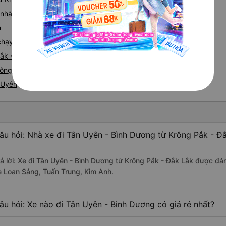
á nhà xe Krông Pắk Tân Uyên
n
e chạy tuyến đường Krông Pắk đi Tân Uyên
Pắk - Tân Uyên
ông Pắk nhanh và uy tín nhất
 Uyên
âu hỏi: Nhà xe đi Tân Uyên - Bình Dương từ Krông Pắk - Đắ
rả lời: Xe đi Tân Uyên - Bình Dương từ Krông Pắk - Đắk Lắk được đán
e Loan Sáng, Tuấn Trung, Kim Anh.
âu hỏi: Xe nào đi Tân Uyên - Bình Dương có giá rẻ nhất?