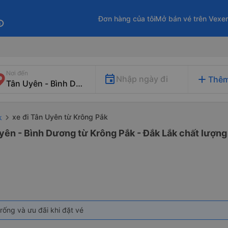
Đơn hàng của tôi
Mở bán vé trên Vexe
fo
Nơi đến
add
Nhập ngày đi
Thêm
xe đi Tân Uyên từ Krông Pắk
k
yên - Bình Dương từ Krông Pắk - Đắk Lắk chất lượng 
rống và ưu đãi khi đặt vé