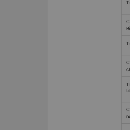
T
C
B
Tr
C
c
T
ti
C
n