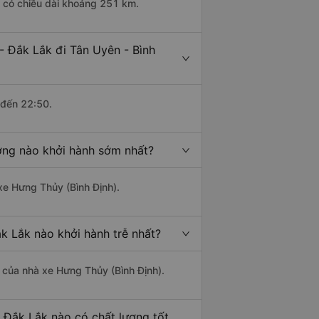
k có chiều dài khoảng 251 km.
- Đắk Lắk đi Tân Uyên - Bình
 đến 22:50.
ơng nào khởi hành sớm nhất?
 xe Hưng Thủy (Bình Định).
k Lắk nào khởi hành trễ nhất?
là của nhà xe Hưng Thủy (Bình Định).
 Đắk Lắk nào có chất lượng tốt,