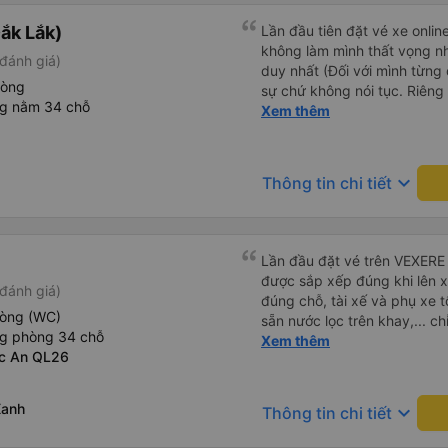
ắk Lắk)
Lần đầu tiên đặt vé xe onlin
không làm mình thất vọng n
đánh giá)
duy nhất (Đối với mình từng đ
hòng
sự chứ không nói tục. Riêng 
ng nằm 34 chỗ
rồi. Chú tài xế còn uống pe
Xem thêm
hút thuốc phè phè như các x
Được nằm đúng giường đã đặ
keyboard_arrow_down
Thông tin chi tiết
Lần đầu đặt vé trên VEXERE 
được sắp xếp đúng khi lên x
đánh giá)
đúng chỗ, tài xế và phụ xe t
hòng (WC)
sẵn nước lọc trên khay,... ch
ng phòng 34 chỗ
thôi. Nhưng vậy cũng quá ổn
Xem thêm
ớc An QL26
Xanh
keyboard_arrow_down
Thông tin chi tiết