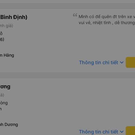
Bình Định)
Mình có để quên đt trên xe v
vui vẻ, nhiệt tình , dễ thương
nh giá)
hỗ
6)
im Hằng
keyboard_arrow_down
Thông tin chi tiết
ương
iá)
hòng
n
nh Dương
keyboard_arrow_down
Thông tin chi tiết