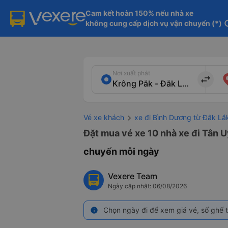
Cam kết hoàn 150% nếu nhà xe

không cung cấp dịch vụ vận chuyển (*)
in
Nơi xuất phát
import_export
Vé xe khách
xe đi Bình Dương từ Đắk Lắ
Đặt mua vé xe 10 nhà xe đi Tân U
chuyến mỗi ngày
Vexere Team
Ngày cập nhật: 06/08/2026
Chọn ngày đi để xem giá vé, số ghế t
info