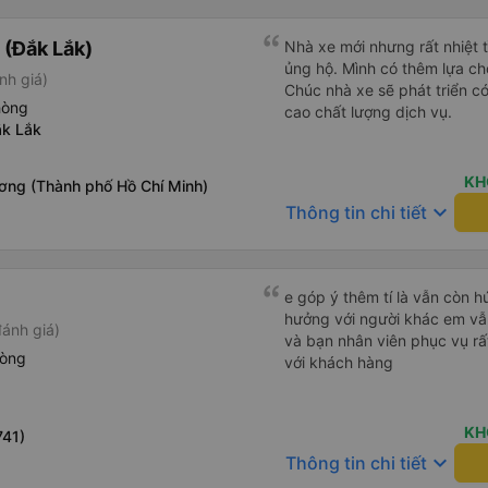
(Đắk Lắk)
Nhà xe mới nhưng rất nhiệt t
ủng hộ. Mình có thêm lựa chọ
nh giá)
Chúc nhà xe sẽ phát triển c
hòng
cao chất lượng dịch vụ.
ắk Lắk
KH
ơng (Thành phố Hồ Chí Minh)
keyboard_arrow_down
Thông tin chi tiết
e góp ý thêm tí là vẫn còn 
hưởng với người khác em vẫn đánh giá về chất lượng nhà xe
đánh giá)
và bạn nhân viên phục vụ rất
hòng
với khách hàng
KH
741)
keyboard_arrow_down
Thông tin chi tiết