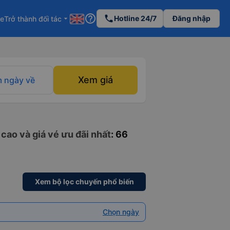
help_outline
phone
Hotline 24/7
Đăng nhập
re
Trở thành đối tác
arrow_drop_down
Xem giá
 ngày về
cao và giá vé ưu đãi nhất
: 66
Xem bộ lọc chuyến phổ biến
Chọn ngày