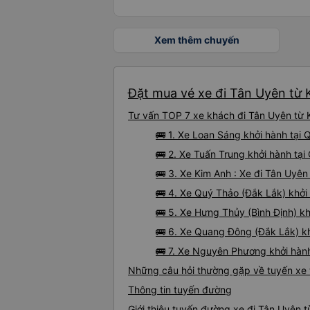
Xem thêm chuyến
Đặt mua vé xe đi Tân Uyên từ 
Tư vấn TOP 7 xe khách đi Tân Uyên từ K
🚌 1. Xe Loan Sáng khởi hành tại
🚌 2. Xe Tuấn Trung khởi hành tại
🚌 3. Xe Kim Anh : Xe đi Tân Uyên
🚌 4. Xe Quý Thảo (Đắk Lắk) khởi 
🚌 5. Xe Hưng Thủy (Bình Định) k
🚌 6. Xe Quang Đông (Đắk Lắk) k
🚌 7. Xe Nguyên Phương khởi hành
Những câu hỏi thường gặp về tuyến xe 
Thông tin tuyến đường
Giới thiệu tuyến đường xe đi Tân Uyên 