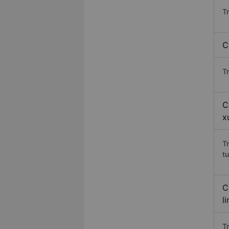
T
C
T
C
x
T
t
C
l
Tr