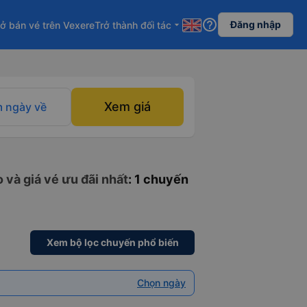
help_outline
Đăng nhập
ở bán vé trên Vexere
Trở thành đối tác
arrow_drop_down
Xem giá
 ngày về
 và giá vé ưu đãi nhất
: 1 chuyến
Xem bộ lọc chuyến phổ biến
Chọn ngày