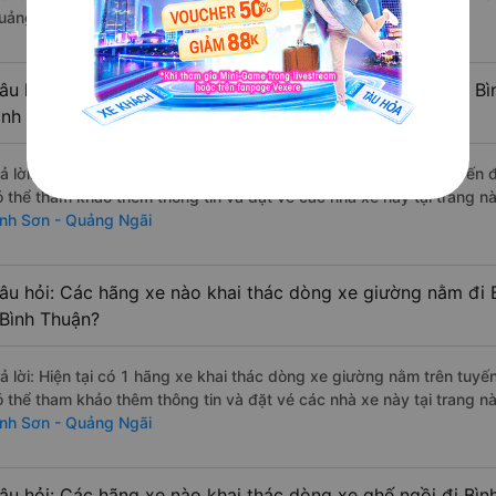
uảng Ngãi.
âu hỏi: Các hãng xe nào khai thác dòng xe Limousine đi Bì
ình Thuận?
rả lời: Hiện tại có 1 hãng xe khai thác dòng xe Limousine trên tuyế
ó thể tham khảo thêm thông tin và đặt vé các nhà xe này tại trang nà
ình Sơn - Quảng Ngãi
âu hỏi: Các hãng xe nào khai thác dòng xe giường nằm đi 
 Bình Thuận?
rả lời: Hiện tại có 1 hãng xe khai thác dòng xe giường nằm trên tu
ó thể tham khảo thêm thông tin và đặt vé các nhà xe này tại trang nà
ình Sơn - Quảng Ngãi
âu hỏi: Các hãng xe nào khai thác dòng xe ghế ngồi đi Bìn