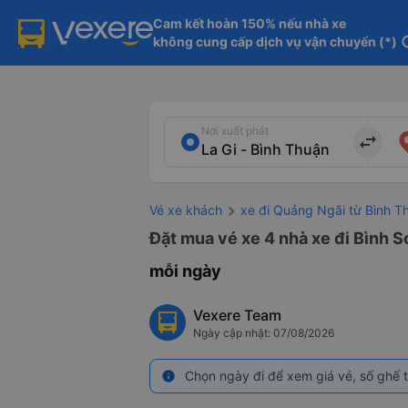
Cam kết hoàn 150% nếu nhà xe

không cung cấp dịch vụ vận chuyển (*)
in
Nơi xuất phát
import_export
Vé xe khách
xe đi Quảng Ngãi từ Bình T
Đặt mua vé xe 4 nhà xe đi Bình S
mỗi ngày
Vexere Team
Ngày cập nhật: 07/08/2026
Chọn ngày đi để xem giá vé, số ghế t
info