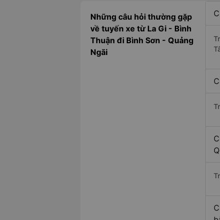
C
Những câu hỏi thường gặp
về tuyến xe từ La Gi - Bình
T
Thuận đi Bình Sơn - Quảng
T
Ngãi
C
T
C
Q
Tr
C
b