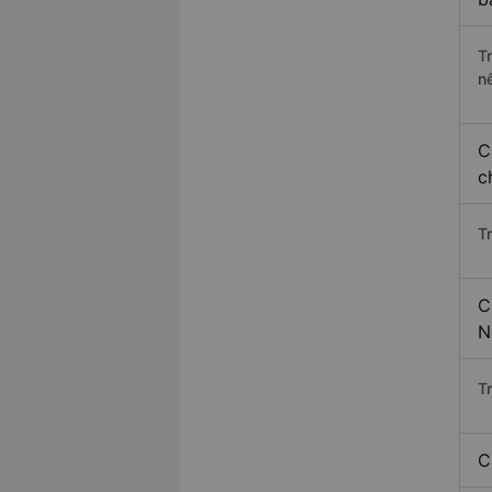
T
n
C
c
T
C
N
T
C