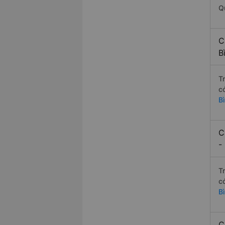
Q
C
B
T
c
B
C
-
T
c
B
C