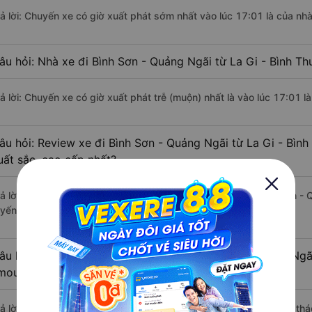
rả lời: Chuyến xe có giờ xuất phát sớm nhất vào lúc 17:01 là của n
âu hỏi: Nhà xe đi Bình Sơn - Quảng Ngãi từ La Gi - Bình Th
rả lời: Chuyến xe có giờ xuất phát trễ (muộn) nhất là vào lúc 17:01
âu hỏi: Review xe đi Bình Sơn - Quảng Ngãi từ La Gi - Bình
uất sắc, cao cấp nhất?
rả lời: Tạm thời chưa đủ review để đánh giá có nhà xe đi Bình Sơn - 
uyến đường này có chất lượng xuất sắc.
âu hỏi: Có loại xe La Gi - Bình Thuận Bình Sơn - Quảng Ngã
imousine phòng đôi không?
ả lời: Hiện tại chưa có nhà xe nào có loại xe giường nằm đôi khai thá