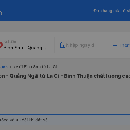
Đơn hàng của tôi
M
fo
Nơi đến
add
Nhập ngày đi
Thêm
xe đi Bình Sơn từ La Gi
huận
ơn - Quảng Ngãi từ La Gi - Bình Thuận chất lượng cao
rống và ưu đãi khi đặt vé