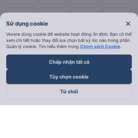
close
Sử dụng cookie
Vexere dùng cookie để website hoạt động ổn định. Bạn có thể
xem chi tiết hoặc thay đổi lựa chọn bất kỳ lúc nào trong phần
Quản lý cookie. Tìm hiểu thêm trong
Chính sách Cookie
.
Chấp nhận tất cả
Tùy chọn cookie
Từ chối
Theo dõi chúng tôi trên
Facebook
Tiktok
Youtube
Công ty TNHH Thương Mại Dịch Vụ Vexere