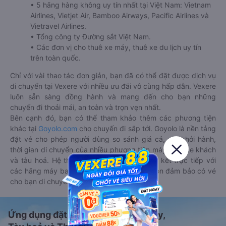
• 5 hãng hàng không uy tín nhất tại Việt Nam: Vietnam
Airlines, Vietjet Air, Bamboo Airways, Pacific Airlines và
Vietravel Airlines.
• Tổng công ty Đường sắt Việt Nam.
• Các đơn vị cho thuê xe máy, thuê xe du lịch uy tín
trên toàn quốc.
Chỉ với vài thao tác đơn giản, bạn đã có thể đặt được dịch vụ
di chuyển tại Vexere với nhiều ưu đãi vô cùng hấp dẫn. Vexere
luôn sẵn sàng đồng hành và mang đến cho bạn những
chuyến đi thoải mái, an toàn và trọn vẹn nhất.
Bên cạnh đó, bạn có thể tham khảo thêm các phương tiện
khác tại
Goyolo.com
cho chuyến đi sắp tới. Goyolo là nền tảng
đặt vé cho phép người dùng so sánh giá cả, giờ khởi hành,
thời gian di chuyển của nhiều phương tiện máy bay, xe khách
và tàu hoả. Hệ thống của Goyolo được liên kết trực tiếp với
các hãng máy bay, xe khách và tàu hoả, luôn đảm bảo có vé
cho bạn di chuyển.
Ứng dụng đặt vé Xe khách, Máy bay,