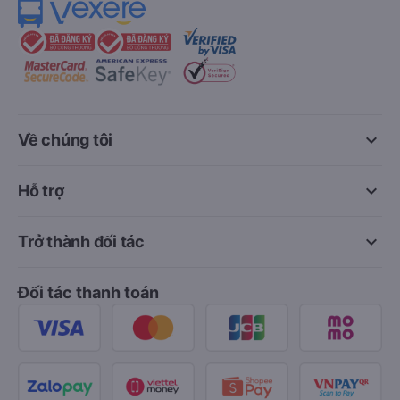
keyboard_arrow_down
Về chúng tôi
keyboard_arrow_down
Hỗ trợ
keyboard_arrow_down
Trở thành đối tác
Đối tác thanh toán