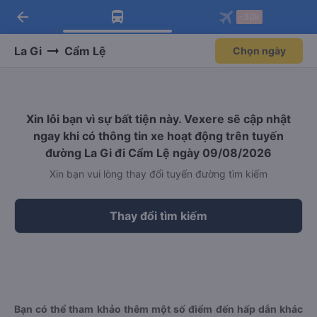
arrow_back
Tải app Vexere ngay!
Tải app Vexere
-30k
Mở app
Mở app
Nhận ưu đãi thành viên độc
-30k/ghế khi đặt vé máy bay qua
quyền
app
La Gi
Cẩm Lệ
Chọn ngày
Xin lỗi bạn vì sự bất tiện này. Vexere sẽ cập nhật
ngay khi có thông tin xe hoạt động trên tuyến
đường La Gi đi Cẩm Lệ ngày 09/08/2026
Xin bạn vui lòng thay đổi tuyến đường tìm kiếm
Thay đổi tìm kiếm
Bạn có thể tham khảo thêm một số điểm đến hấp dẫn khác