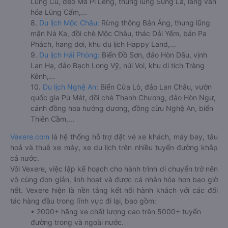
Lũng Cú, đèo Mã Pí Lèng, thung lũng Sủng Là, làng văn
hóa Lũng Cẩm,...
8.
Du lịch Mộc Châu:
Rừng thông Bản Áng, thung lũng
mận Nà Ka, đồi chè Mộc Châu, thác Dải Yếm, bản Pa
Phách, hang dơi, khu du lịch Happy Land,...
9.
Du lịch Hải Phòng:
Biển Đồ Sơn, đảo Hòn Dấu, vịnh
Lan Hạ, đảo Bạch Long Vỹ, núi Voi, khu di tích Tràng
Kênh,...
10.
Du lịch Nghệ An:
Biển Cửa Lò, đảo Lan Châu, vườn
quốc gia Pù Mát, đồi chè Thanh Chương, đảo Hòn Ngư,
cánh đồng hoa hướng dương, đồng cừu Nghệ An, biển
Thiên Cầm,...
Vexere.com
là hệ thống hỗ trợ đặt vé xe khách, máy bay, tàu
hoả và thuê xe máy, xe du lịch trên nhiều tuyến đường khắp
cả nước.
Với Vexere, việc lập kế hoạch cho hành trình di chuyển trở nên
vô cùng đơn giản, linh hoạt và được cá nhân hóa hơn bao giờ
hết. Vexere hiện là nền tảng kết nối hành khách với các đối
tác hàng đầu trong lĩnh vực đi lại, bao gồm:
• 2000+ hãng xe chất lượng cao trên 5000+ tuyến
đường trong và ngoài nước.