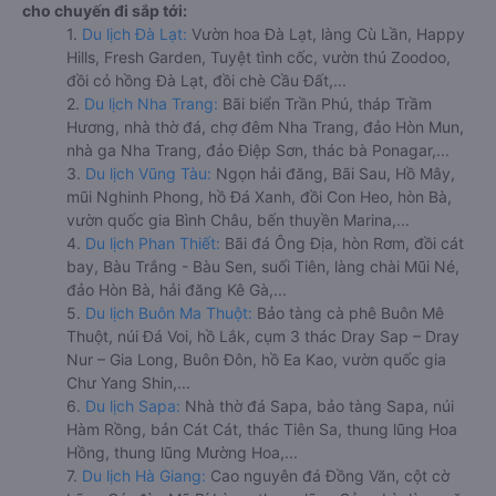
cho chuyến đi sắp tới:
1.
Du lịch Đà Lạt:
Vườn hoa Đà Lạt, làng Cù Lần, Happy
Hills, Fresh Garden, Tuyệt tình cốc, vườn thú Zoodoo,
đồi cỏ hồng Đà Lạt, đồi chè Cầu Đất,...
2.
Du lịch Nha Trang:
Bãi biển Trần Phú, tháp Trầm
Hương, nhà thờ đá, chợ đêm Nha Trang, đảo Hòn Mun,
nhà ga Nha Trang, đảo Điệp Sơn, thác bà Ponagar,...
3.
Du lịch Vũng Tàu:
Ngọn hải đăng, Bãi Sau, Hồ Mây,
mũi Nghinh Phong, hồ Đá Xanh, đồi Con Heo, hòn Bà,
vườn quốc gia Bình Châu, bến thuyền Marina,...
4.
Du lịch Phan Thiết:
Bãi đá Ông Địa, hòn Rơm, đồi cát
bay, Bàu Trắng - Bàu Sen, suối Tiên, làng chài Mũi Né,
đảo Hòn Bà, hải đăng Kê Gà,...
5.
Du lịch Buôn Ma Thuột:
Bảo tàng cà phê Buôn Mê
Thuột, núi Đá Voi, hồ Lắk, cụm 3 thác Dray Sap – Dray
Nur – Gia Long, Buôn Đôn, hồ Ea Kao, vườn quốc gia
Chư Yang Shin,...
6.
Du lịch Sapa:
Nhà thờ đá Sapa, bảo tàng Sapa, núi
Hàm Rồng, bản Cát Cát, thác Tiên Sa, thung lũng Hoa
Hồng, thung lũng Mường Hoa,...
7.
Du lịch Hà Giang:
Cao nguyên đá Đồng Văn, cột cờ