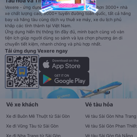
Tàu hoả và Thuê xe
Vexere - ứng dụng đặt vé đa phương tiện với hơn 3000+ nhà
xe chất lượng cao, 5000+ tuyến đường toàn quốc, tất cả hãng
bay và hãng tàu cùng dịch vụ thuê xe máy, xe du lịch phủ
khắp các tỉnh thành tại Việt Nam.
Ứng dụng hiển thị thông tin đầy đủ, minh bạch cùng vô vàn
tiện ích giúp người dùng so sánh và lựa chọn phương án di
chuyển tiết kiệm, nhanh chóng và phù hợp nhất.
Tải ứng dụng Vexere ngay
Vé xe khách
Vé tàu hỏa
Xe đi Buôn Mê Thuột từ Sài Gòn
Vé tàu Sài Gòn Nha Trang
Xe đi Vũng Tàu từ Sài Gòn
Vé tàu Sài Gòn Phan Thiết
Xe đi Nha Trang từ Sài Gòn
Vé tàu Sài Gòn Đà Nẵng