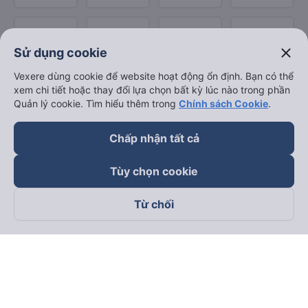
close
Sử dụng cookie
Vexere dùng cookie để website hoạt động ổn định. Bạn có thể
xem chi tiết hoặc thay đổi lựa chọn bất kỳ lúc nào trong phần
Quản lý cookie. Tìm hiểu thêm trong
Chính sách Cookie
.
Chấp nhận tất cả
Tùy chọn cookie
Từ chối
Theo dõi chúng tôi trên
Facebook
Tiktok
Youtube
Công ty TNHH Thương Mại Dịch Vụ Vexere