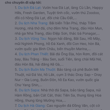
cho chuyến đi sắp tới:
1.
Du lịch Đà Lạt:
Vườn hoa Đà Lạt, làng Cù Lần, Happy
Hills, Fresh Garden, Tuyệt tình cốc, vườn thú Zoodoo,
đồi cỏ hồng Đà Lạt, đồi chè Cầu Đất,...
2.
Du lịch Nha Trang:
Bãi biển Trần Phú, tháp Trầm
Hương, nhà thờ đá, chợ đêm Nha Trang, đảo Hòn Mun,
nhà ga Nha Trang, đảo Điệp Sơn, thác bà Ponagar,...
3.
Du lịch Vũng Tàu:
Ngọn hải đăng, Bãi Sau, Hồ Mây,
mũi Nghinh Phong, hồ Đá Xanh, đồi Con Heo, hòn Bà,
vườn quốc gia Bình Châu, bến thuyền Marina,...
4.
Du lịch Phan Thiết:
Bãi đá Ông Địa, hòn Rơm, đồi cát
bay, Bàu Trắng - Bàu Sen, suối Tiên, làng chài Mũi Né,
đảo Hòn Bà, hải đăng Kê Gà,...
5.
Du lịch Buôn Ma Thuột:
Bảo tàng cà phê Buôn Mê
Thuột, núi Đá Voi, hồ Lắk, cụm 3 thác Dray Sap – Dray
Nur – Gia Long, Buôn Đôn, hồ Ea Kao, vườn quốc gia
Chư Yang Shin,...
6.
Du lịch Sapa:
Nhà thờ đá Sapa, bảo tàng Sapa, núi
Hàm Rồng, bản Cát Cát, thác Tiên Sa, thung lũng Hoa
Hồng, thung lũng Mường Hoa,...
7.
Du lịch Hà Giang:
Cao nguyên đá Đồng Văn, cột cờ