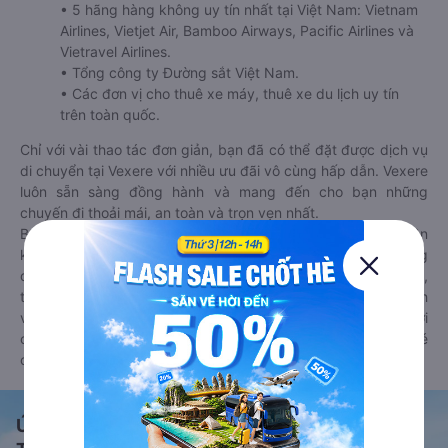
• 5 hãng hàng không uy tín nhất tại Việt Nam: Vietnam
Airlines, Vietjet Air, Bamboo Airways, Pacific Airlines và
Vietravel Airlines.
• Tổng công ty Đường sắt Việt Nam.
• Các đơn vị cho thuê xe máy, thuê xe du lịch uy tín
trên toàn quốc.
Chỉ với vài thao tác đơn giản, bạn đã có thể đặt được dịch vụ
di chuyển tại Vexere với nhiều ưu đãi vô cùng hấp dẫn. Vexere
luôn sẵn sàng đồng hành và mang đến cho bạn những
chuyến đi thoải mái, an toàn và trọn vẹn nhất.
Bên cạnh đó, bạn có thể tham khảo thêm các phương tiện
khác tại
Goyolo.com
cho chuyến đi sắp tới. Goyolo là nền tảng
đặt vé cho phép người dùng so sánh giá cả, giờ khởi hành,
thời gian di chuyển của nhiều phương tiện máy bay, xe khách
và tàu hoả. Hệ thống của Goyolo được liên kết trực tiếp với
các hãng máy bay, xe khách và tàu hoả, luôn đảm bảo có vé
cho bạn di chuyển.
Ứng dụng đặt vé Xe khách, Máy bay,