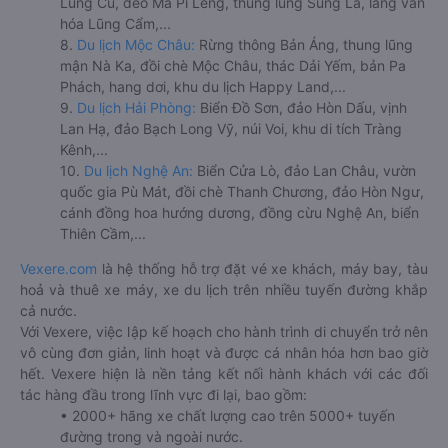
Lũng Cú, đèo Mã Pí Lèng, thung lũng Sủng Là, làng văn
hóa Lũng Cẩm,...
8.
Du lịch Mộc Châu:
Rừng thông Bản Áng, thung lũng
mận Nà Ka, đồi chè Mộc Châu, thác Dải Yếm, bản Pa
Phách, hang dơi, khu du lịch Happy Land,...
9.
Du lịch Hải Phòng:
Biển Đồ Sơn, đảo Hòn Dấu, vịnh
Lan Hạ, đảo Bạch Long Vỹ, núi Voi, khu di tích Tràng
Kênh,...
10.
Du lịch Nghệ An:
Biển Cửa Lò, đảo Lan Châu, vườn
quốc gia Pù Mát, đồi chè Thanh Chương, đảo Hòn Ngư,
cánh đồng hoa hướng dương, đồng cừu Nghệ An, biển
Thiên Cầm,...
Vexere.com
là hệ thống hỗ trợ đặt vé xe khách, máy bay, tàu
hoả và thuê xe máy, xe du lịch trên nhiều tuyến đường khắp
cả nước.
Với Vexere, việc lập kế hoạch cho hành trình di chuyển trở nên
vô cùng đơn giản, linh hoạt và được cá nhân hóa hơn bao giờ
hết. Vexere hiện là nền tảng kết nối hành khách với các đối
tác hàng đầu trong lĩnh vực đi lại, bao gồm:
• 2000+ hãng xe chất lượng cao trên 5000+ tuyến
đường trong và ngoài nước.