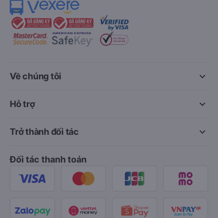
keyboard_arrow_down
Về chúng tôi
keyboard_arrow_down
Hỗ trợ
keyboard_arrow_down
Trở thành đối tác
Đối tác thanh toán