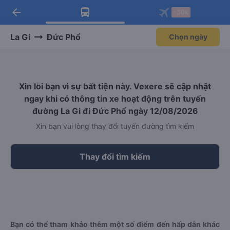
arrow_back
Tải app Vexere ngay!
Tải app Vexere
-30k
Mở app
Mở app
Nhận ưu đãi thành viên độc
-30k/ghế khi đặt vé máy bay qua
quyền
app
La Gi
Đức Phổ
Chọn ngày
Xin lỗi bạn vì sự bất tiện này. Vexere sẽ cập nhật
ngay khi có thông tin xe hoạt động trên tuyến
đường La Gi đi Đức Phổ ngày 12/08/2026
Xin bạn vui lòng thay đổi tuyến đường tìm kiếm
Thay đổi tìm kiếm
Bạn có thể tham khảo thêm một số điểm đến hấp dẫn khác