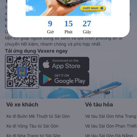
Tàu hoả và Thuê xe
Vexere - ứng dụng đặt vé đa phương tiện với hơn 3000+ nhà
xe chất lượng cao, 5000+ tuyến đường toàn quốc, tất cả hãng
bay và hãng tàu cùng dịch vụ thuê xe máy, xe du lịch phủ
khắp các tỉnh thành tại Việt Nam.
Ứng dụng hiển thị thông tin đầy đủ, minh bạch cùng vô vàn
tiện ích giúp người dùng so sánh và lựa chọn phương án di
chuyển tiết kiệm, nhanh chóng và phù hợp nhất.
Tải ứng dụng Vexere ngay
Vé xe khách
Vé tàu hỏa
Xe đi Buôn Mê Thuột từ Sài Gòn
Vé tàu Sài Gòn Nha Trang
Xe đi Vũng Tàu từ Sài Gòn
Vé tàu Sài Gòn Phan Thiết
Xe đi Nha Trang từ Sài Gòn
Vé tàu Sài Gòn Đà Nẵng