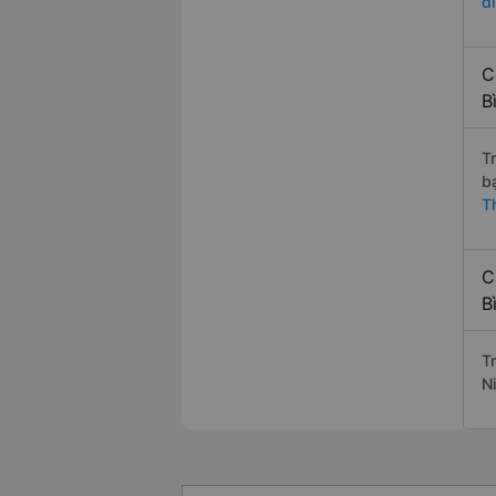
đ
C
B
T
b
T
C
B
Tr
N