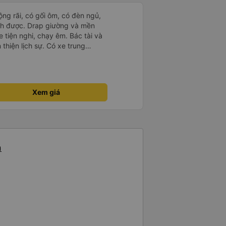
rộng rãi, có gối ôm, có đèn ngủ,
ch được. Drap giường và mền
 tiện nghi, chạy êm. Bác tài và
thiện lịch sự. Có xe trung
ố tuy hoà rất tiện. Giá vé hợp
g ý, cảm ơn nhà xe.
Xem giá
n