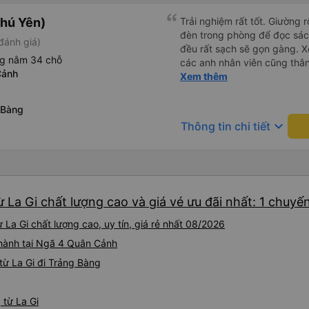
hú Yên)
Trải nghiệm rất tốt. Giường 
đèn trong phòng để đọc sá
đánh giá)
đều rất sạch sẽ gọn gàng. Xe
ng nằm 34 chỗ
các anh nhân viên cũng thân 
Cảnh
chuyển về nội thành thành ph
Xem thêm
lý. Nói chung là mình rất ưn
 Bàng
keyboard_arrow_down
Thông tin chi tiết
 La Gi chất lượng cao và giá vé ưu đãi nhất: 1 chuyế
La Gi chất lượng cao, uy tín, giá rẻ nhất 08/2026
 hành tại Ngã 4 Quân Cảnh
từ La Gi đi Trảng Bàng
 từ La Gi