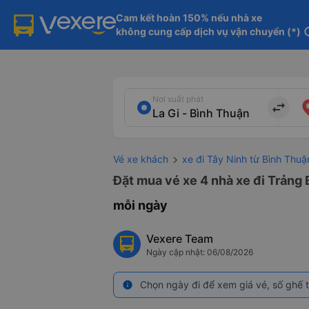
Cam kết hoàn 150% nếu nhà xe

không cung cấp dịch vụ vận chuyển (*)
in
Nơi xuất phát
import_export
Vé xe khách
xe đi Tây Ninh từ Bình Thuậ
Đặt mua vé xe 4 nhà xe đi Trảng 
mỗi ngày
Vexere Team
Ngày cập nhật: 06/08/2026
Chọn ngày đi để xem giá vé, số ghế t
info