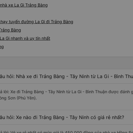
á nhà xe La Gi Trảng Bàng
 chạy tuyến đường La Gi đi Trảng Bàng
 Trảng Bàng
La Gi nhanh và uy tín nhất
ng
âu hỏi: Nhà xe đi Trảng Bàng - Tây Ninh từ La Gi - Bình Th
rả lời: Xe đi Trảng Bàng - Tây Ninh từ La Gi - Bình Thuận được đánh 
ồng Sơn (Phú Yên).
âu hỏi: Xe nào đi Trảng Bàng - Tây Ninh có giá rẻ nhất?
rả lời: Vé xe rẻ nhất có mức giá là 450.000 đồng của nhà xe Hồng S