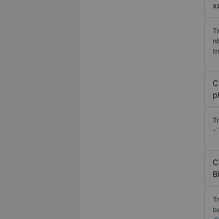
x
T
n
t
C
p
T
- 
C
B
T
b