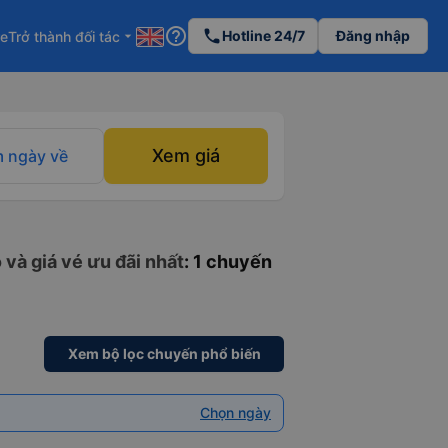
help_outline
phone
Hotline 24/7
Đăng nhập
re
Trở thành đối tác
arrow_drop_down
Xem giá
 ngày về
 và giá vé ưu đãi nhất
: 1 chuyến
Xem bộ lọc chuyến phổ biến
Chọn ngày