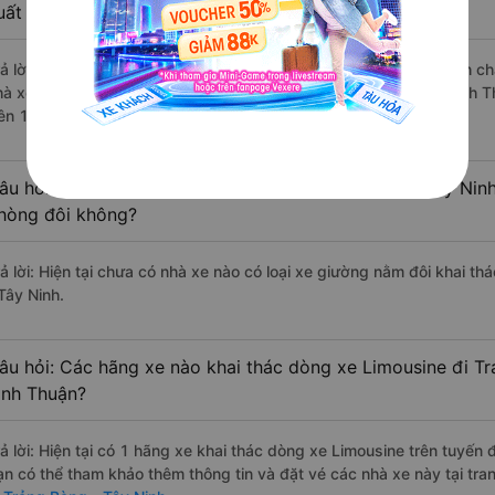
uất sắc, cao cấp nhất?
rả lời: Những hãng xe đi La Gi - Bình Thuận Trảng Bàng - Tây Ninh chấ
hà xe Hồng Sơn (Phú Yên) đi Trảng Bàng - Tây Ninh từ La Gi - Bình T
rên 1794 đánh giá của khách hàng).
âu hỏi: Có loại xe La Gi - Bình Thuận Trảng Bàng - Tây Nin
hòng đôi không?
rả lời: Hiện tại chưa có nhà xe nào có loại xe giường nằm đôi khai th
Tây Ninh.
âu hỏi: Các hãng xe nào khai thác dòng xe Limousine đi Tr
ình Thuận?
rả lời: Hiện tại có 1 hãng xe khai thác dòng xe Limousine trên tuyế
ạn có thể tham khảo thêm thông tin và đặt vé các nhà xe này tại tra