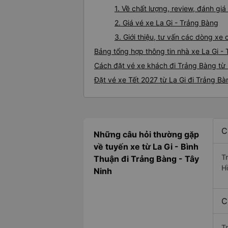
1. Về chất lượng, review, đánh gi
2. Giá vé xe La Gi - Trảng Bàng
3. Giới thiệu, tư vấn các dòng xe
Bảng tổng hợp thông tin nhà xe La Gi -
Cách đặt vé xe khách đi Trảng Bàng từ 
Đặt vé xe Tết 2027 từ La Gi đi Trảng Bà
C
Những câu hỏi thường gặp
về tuyến xe từ La Gi - Bình
T
Thuận đi Trảng Bàng - Tây
H
Ninh
C
T