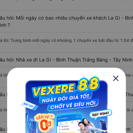
âu hỏi: Mỗi ngày có bao nhiêu chuyến xe khách La Gi - Bìn
inh ?
rả lời: Trung bình mỗi ngày có khoảng 1 chuyến xe bắt đầu từ 1:04 
âu hỏi: Nhà xe đi La Gi - Bình Thuận Trảng Bàng - Tây Nin
rả lời: Chuyến xe có giờ xuất phát sớm nhất vào lúc 1:04 là của nhà
âu hỏi: Nhà xe đi Trảng Bàng - Tây Ninh từ La Gi - Bình Th
rả lời: Chuyến xe có giờ xuất phát trễ (muộn) nhất là vào lúc 1:04 l
âu hỏi: Review xe đi Trảng Bàng - Tây Ninh từ La Gi - Bình