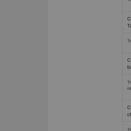
C
T
Tr
C
b
T
n
C
c
T