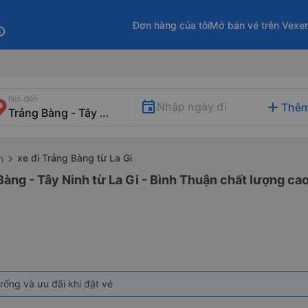
Đơn hàng của tôi
Mở bán vé trên Vexe
fo
Nơi đến
add
Nhập ngày đi
Thêm
xe đi Trảng Bàng từ La Gi
n
Bàng - Tây Ninh từ La Gi - Bình Thuận chất lượng cao
rống và ưu đãi khi đặt vé