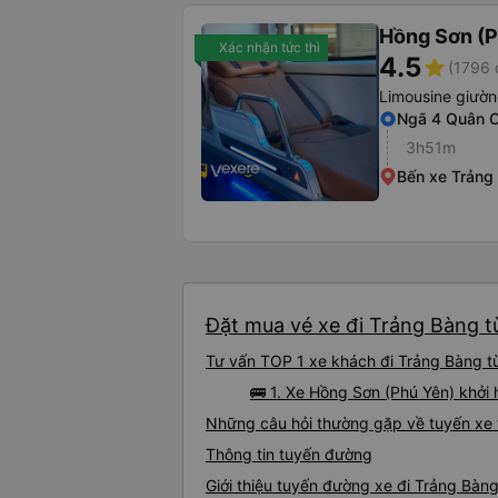
Hồng Sơn (P
Xác nhận tức thì
4.5
star
(1796 
Limousine giườ
Ngã 4 Quân 
3h51m
Bến xe Trảng
Đặt mua vé xe đi Trảng Bàng từ
Tư vấn TOP 1 xe khách đi Trảng Bàng từ 
🚌 1. Xe Hồng Sơn (Phú Yên) khởi
Những câu hỏi thường gặp về tuyến xe 
Thông tin tuyến đường
Giới thiệu tuyến đường xe đi Trảng Bàng