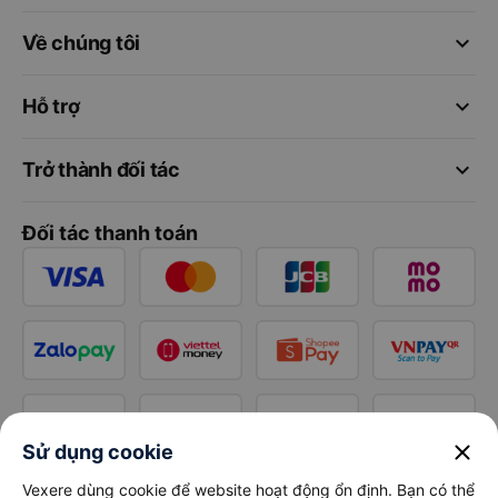
keyboard_arrow_down
Về chúng tôi
keyboard_arrow_down
Hỗ trợ
keyboard_arrow_down
Trở thành đối tác
Đối tác thanh toán
close
Sử dụng cookie
Vexere dùng cookie để website hoạt động ổn định. Bạn có thể