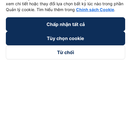
xem chi tiết hoặc thay đổi lựa chọn bất kỳ lúc nào trong phần
Quản lý cookie. Tìm hiểu thêm trong
Chính sách Cookie
.
Chấp nhận tất cả
Tùy chọn cookie
Từ chối
Theo dõi chúng tôi trên
Facebook
Tiktok
Youtube
Công ty TNHH Thương Mại Dịch Vụ Vexere
Địa chỉ đăng ký kinh doanh: 8C Chữ Đồng Tử, Phường Tân
Sơn Nhất, TP. Hồ Chí Minh, Việt Nam
Địa chỉ
:
Lầu 2, toà nhà H3 Circo Hoàng Diệu, 384 Hoàng Diệu,
Phường Khánh Hội, TP Hồ Chí Minh, Việt Nam
Tầng 3, toà nhà 101 Láng Hạ, 101 Láng Hạ, Phường Láng, TP.
Hà Nội, Việt Nam