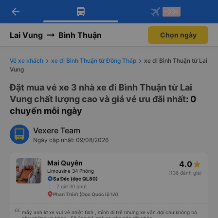
arrow_back
Tải app Vexere ngay!
Tải app Vexere
-30k
Mở app
Mở app
Nhận ưu đãi thành viên độc
-30k/ghế khi đặt vé máy bay qua
quyền
app
Lai Vung
Bình Thuận
Chọn ngày
Vé xe khách
xe đi Bình Thuận từ Đồng Tháp
xe đi Bình Thuận từ Lai
Vung
Đặt mua vé xe 3 nhà xe đi Bình Thuận từ Lai
Vung chất lượng cao và giá vé ưu đãi nhất
: 0
chuyến mỗi ngày
Vexere Team
Ngày cập nhật: 09/08/2026
Mai Quyên
4.0
Limousine 34 Phòng
(136 đánh giá)
Sa Đéc (dọc QL80)
7 giờ 30 phút
Phan Thiết (Dọc Quốc lộ 1A)
mấy anh lơ xe vui vẻ nhiệt tình , mình đi trễ nhưng xe vẫn đợi chứ không bỏ