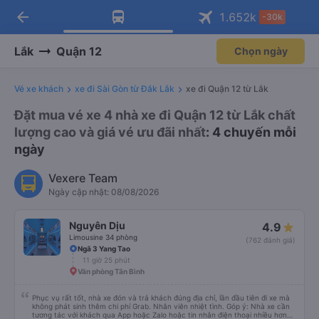
arrow_back
Tải app Vexere ngay!
Tải app Vexere
1.652
k
-30k
Mở app
Mở app
Nhận ưu đãi thành viên độc
-30k/ghế khi đặt vé máy bay qua
quyền
app
Lắk
Quận 12
Chọn ngày
Vé xe khách
xe đi Sài Gòn từ Đắk Lắk
xe đi Quận 12 từ Lắk
Đặt mua vé xe 4 nhà xe đi Quận 12 từ Lắk chất
lượng cao và giá vé ưu đãi nhất
: 4 chuyến mỗi
ngày
Vexere Team
Ngày cập nhật: 08/08/2026
Nguyên Dịu
4.9
Limousine 34 phòng
(762 đánh giá)
Ngã 3 Yang Tao
11 giờ 25 phút
Văn phòng Tân Bình
Phục vụ rất tốt, nhà xe đón và trả khách đúng địa chỉ, lần đầu tiên đi xe mà
không phát sinh thêm chi phí Grab. Nhân viên nhiệt tình. Góp ý: Nhà xe cần
tương tác với khách qua App hoặc Zalo hoặc tin nhắn điện thoại nhiều hơn