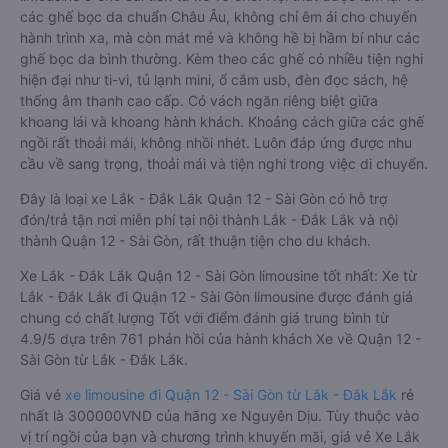
các ghế bọc da chuẩn Châu Âu, không chỉ êm ái cho chuyến
hành trình xa, mà còn mát mẻ và không hề bị hầm bí như các
ghế bọc da bình thường. Kèm theo các ghế có nhiều tiện nghi
hiện đại như ti-vi, tủ lạnh mini, ổ cắm usb, đèn đọc sách, hệ
thống âm thanh cao cấp. Có vách ngăn riêng biệt giữa
khoang lái và khoang hành khách. Khoảng cách giữa các ghế
ngồi rất thoải mái, không nhồi nhét. Luôn đáp ứng được nhu
cầu về sang trọng, thoải mái và tiện nghi trong việc di chuyển.
Đây là loại xe Lắk - Đắk Lắk Quận 12 - Sài Gòn có hỗ trợ
đón/trả tận nơi miễn phí tại nội thành Lắk - Đắk Lắk và nội
thành Quận 12 - Sài Gòn, rất thuận tiện cho du khách.
Xe Lắk - Đắk Lắk Quận 12 - Sài Gòn limousine tốt nhất: Xe từ
Lắk - Đắk Lắk đi Quận 12 - Sài Gòn limousine được đánh giá
chung có chất lượng Tốt với điểm đánh giá trung bình từ
4.9/5 dựa trên 761 phản hồi của hành khách Xe về Quận 12 -
Sài Gòn từ Lắk - Đắk Lắk.
Giá vé
xe limousine đi Quận 12 - Sài Gòn từ Lắk - Đắk Lắk
rẻ
nhất là 300000VND của hãng xe Nguyên Dịu. Tùy thuộc vào
vị trí ngồi của bạn và chương trình khuyến mãi, giá vé Xe Lắk