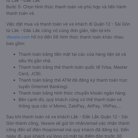
từ Lắk - Đắk Lắk
Bước 5: Chọn hình thức thanh toán vé phù hợp và tiến hành
thanh toán vé.
Việc đặt mua và thanh toán vé xe khách đi Quận 12 - Sài Gòn
từ Lắk - Đắk Lắk cũng vô cùng đơn giản, tiện lợi khi
Vexere.com
hỗ trợ đến 06 hình thức thanh toán khác nhau
bao gồm:
Thanh toán bằng tiền mặt tại các cửa hàng tiện lợi và
siêu thị gần nhà.
Thanh toán bằng thẻ thanh toán quốc tế (Visa, Master
Card, JCB).
Thanh toán bằng thẻ ATM đã đăng ký thanh toán trực
tuyến (Internet Banking).
Thanh toán bằng hình thức chuyển khoản ngân hàng.
Bên cạnh đó, quý khách cũng có thể thanh toán vé
thông qua các ví Momo, ZaloPay, AirPay, VNPay,…
Sau khi thanh toán vé xe khách Lắk - Đắk Lắk Quận 12 - Sài
Gòn thành công, Vexere sẽ gửi tin nhắn/email xác nhận thành
công đến số điện thoại/email mà quý khách đã đăng ký. Đến
ngày đi, quý khách vui lòng có mặt tại điểm đón trước 30