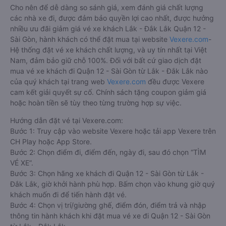
Cho nên để dễ dàng so sánh giá, xem đánh giá chất lượng
các nhà xe đi, được đảm bảo quyền lợi cao nhất, được hưởng
nhiều ưu đãi giảm giá vé xe khách Lắk - Đắk Lắk Quận 12 -
Sài Gòn, hành khách có thể đặt mua tại website
Vexere.com
-
Hệ thống đặt vé xe khách chất lượng, và uy tín nhất tại Việt
Nam, đảm bảo giữ chỗ 100%. Đối với bất cứ giao dịch đặt
mua vé xe khách đi Quận 12 - Sài Gòn từ Lắk - Đắk Lắk nào
của quý khách tại trang web
Vexere.com
đều được Vexere
cam kết giải quyết sự cố. Chính sách tặng coupon giảm giá
hoặc hoàn tiền sẽ tùy theo từng trường hợp sự việc.
Hướng dẫn đặt vé tại Vexere.com:
Bước 1: Truy cập vào website Vexere hoặc tải app Vexere trên
CH Play hoặc App Store.
Bước 2: Chọn điểm đi, điểm đến, ngày đi, sau đó chọn “TÌM
VÉ XE”.
Bước 3: Chọn hãng xe khách đi Quận 12 - Sài Gòn từ Lắk -
Đắk Lắk, giờ khởi hành phù hợp. Bấm chọn vào khung giờ quý
khách muốn đi để tiến hành đặt vé.
Bước 4: Chọn vị trí/giường ghế, điểm đón, điểm trả và nhập
thông tin hành khách khi đặt mua vé xe đi Quận 12 - Sài Gòn