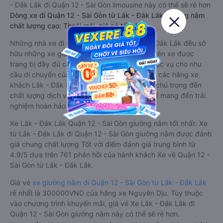
- Đắk Lắk đi Quận 12 - Sài Gòn limousine này có thể sẽ rẻ hơn
Dòng xe đi Quận 12 - Sài Gòn từ Lắk - Đắk Lắk giường nằm
chất lượng cao: Thoải mái, giá cả tốt nhất
Những nhà xe đi Quận 12 - Sài Gòn từ Lắk - Đắk Lắk đều sở
hữu những xe giường nằm chất lượng cao. Trên xe được
trang bị đầy đủ các trang thiết bị hiện đại phục vụ cho nhu
cầu di chuyển của hành khách. Bên cạnh đó, các hãng xe
khách Lắk - Đắk Lắk Quận 12 - Sài Gòn luôn chú trọng đến
chất lượng dịch vụ, không ngừng cải thiện để mang đến trải
nghiệm hoàn hảo cho hành khách.
Xe Lắk - Đắk Lắk Quận 12 - Sài Gòn giường nằm tốt nhất: Xe
từ Lắk - Đắk Lắk đi Quận 12 - Sài Gòn giường nằm được đánh
giá chung chất lượng Tốt với điểm đánh giá trung bình từ
4.9/5 dựa trên 761 phản hồi của hành khách Xe về Quận 12 -
Sài Gòn từ Lắk - Đắk Lắk.
Giá vé
xe giường nằm đi Quận 12 - Sài Gòn từ Lắk - Đắk Lắk
rẻ nhất là 300000VND của hãng xe Nguyên Dịu. Tùy thuộc
vào chương trình khuyến mãi, giá vé Xe Lắk - Đắk Lắk đi
Quận 12 - Sài Gòn giường nằm này có thể sẽ rẻ hơn.