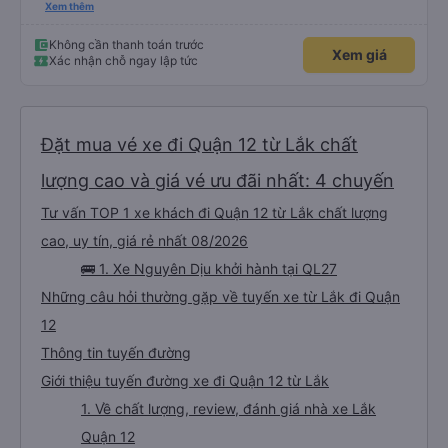
nữa để hành khách yên tâm đặc biệt là khách đặt vé qua App. Chân thành
Xem thêm
cảm ơn, lần sau đặt vé lại
Không cần thanh toán trước
Xem giá
Xác nhận chỗ ngay lập tức
Đặt mua vé xe đi Quận 12 từ Lắk chất
lượng cao và giá vé ưu đãi nhất: 4 chuyến
Tư vấn TOP 1 xe khách đi Quận 12 từ Lắk chất lượng
cao, uy tín, giá rẻ nhất 08/2026
🚌 1. Xe Nguyên Dịu khởi hành tại QL27
Những câu hỏi thường gặp về tuyến xe từ Lắk đi Quận
12
Thông tin tuyến đường
Giới thiệu tuyến đường xe đi Quận 12 từ Lắk
1. Về chất lượng, review, đánh giá nhà xe Lắk
Quận 12