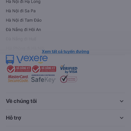
Hà Nội đi Hạ Long
Hà Nội đi Sa Pa
Hà Nội đi Tam Đảo
Đà Nẵng đi Hội An
Đà Nẵng đi Huế
Hải Phòng đi Hà Nội
Xem tất cả tuyến đường
keyboard_arrow_down
Về chúng tôi
keyboard_arrow_down
Hỗ trợ