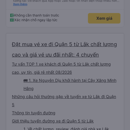
tương tác với khách qua App hoặc Zalo hoặc tin nhắn điện thoại nhiều hơn
nữa để hành khách yên tâm đặc biệt là khách đặt vé qua App. Chân thành
Xem thêm
cảm ơn, lần sau đặt vé lại
Không cần thanh toán trước
Xem giá
Xác nhận chỗ ngay lập tức
Đặt mua vé xe đi Quận 5 từ Lắk chất lượng
cao và giá vé ưu đãi nhất: 4 chuyến
Tư vấn TOP 1 xe khách đi Quận 5 từ Lắk chất lượng
cao, uy tín, giá rẻ nhất 08/2026
🚌 1. Xe Nguyên Dịu khởi hành tại Cây Xăng Minh
Hằng
Những câu hỏi thường gặp về tuyến xe từ Lắk đi Quận
5
Thông tin tuyến đường
Giới thiệu tuyến đường xe đi Quận 5 từ Lắk
1. Về chất lượng, review, đánh giá nhà xe Lắk