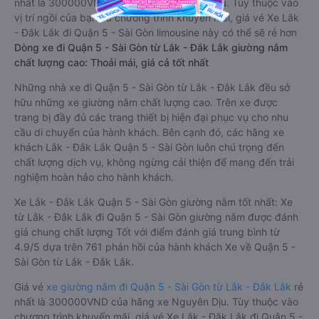
nhất là 300000VND của hãng xe Nguyên Dịu. Tùy thuộc vào
vị trí ngồi của bạn và chương trình khuyến mãi, giá vé Xe Lắk
- Đắk Lắk đi Quận 5 - Sài Gòn limousine này có thể sẽ rẻ hơn
Dòng xe đi Quận 5 - Sài Gòn từ Lắk - Đắk Lắk giường nằm
chất lượng cao: Thoải mái, giá cả tốt nhất
Những nhà xe đi Quận 5 - Sài Gòn từ Lắk - Đắk Lắk đều sở
hữu những xe giường nằm chất lượng cao. Trên xe được
trang bị đầy đủ các trang thiết bị hiện đại phục vụ cho nhu
cầu di chuyển của hành khách. Bên cạnh đó, các hãng xe
khách Lắk - Đắk Lắk Quận 5 - Sài Gòn luôn chú trọng đến
chất lượng dịch vụ, không ngừng cải thiện để mang đến trải
nghiệm hoàn hảo cho hành khách.
Xe Lắk - Đắk Lắk Quận 5 - Sài Gòn giường nằm tốt nhất: Xe
từ Lắk - Đắk Lắk đi Quận 5 - Sài Gòn giường nằm được đánh
giá chung chất lượng Tốt với điểm đánh giá trung bình từ
4.9/5 dựa trên 761 phản hồi của hành khách Xe về Quận 5 -
Sài Gòn từ Lắk - Đắk Lắk.
Giá vé
xe giường nằm đi Quận 5 - Sài Gòn từ Lắk - Đắk Lắk
rẻ
nhất là 300000VND của hãng xe Nguyên Dịu. Tùy thuộc vào
chương trình khuyến mãi, giá vé Xe Lắk - Đắk Lắk đi Quận 5 -