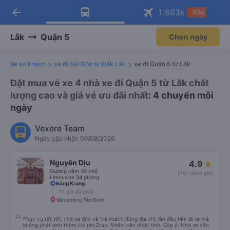
arrow_back
Tải app Vexere ngay!
Tải app Vexere
1.663
k
-30k
Mở app
Mở app
Nhận ưu đãi thành viên độc
-30k/ghế khi đặt vé máy bay qua
quyền
app
Lắk
Quận 5
Chọn ngày
Vé xe khách
xe đi Sài Gòn từ Đắk Lắk
xe đi Quận 5 từ Lắk
Đặt mua vé xe 4 nhà xe đi Quận 5 từ Lắk chất
lượng cao và giá vé ưu đãi nhất
: 4 chuyến mỗi
ngày
Vexere Team
Ngày cập nhật: 06/08/2026
Nguyên Dịu
4.9
Giường nằm 40 chỗ
(761 đánh giá)
Limousine 34 phòng
Bông Krang
11 giờ 40 phút
Văn phòng Tân Bình
Phục vụ rất tốt, nhà xe đón và trả khách đúng địa chỉ, lần đầu tiên đi xe mà
không phát sinh thêm chi phí Grab. Nhân viên nhiệt tình. Góp ý: Nhà xe cần