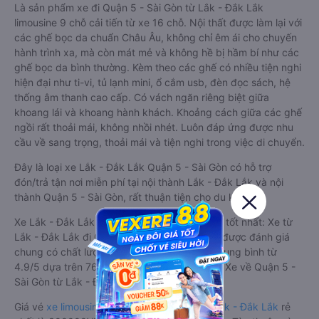
Là sản phẩm xe đi Quận 5 - Sài Gòn từ Lắk - Đắk Lắk
limousine 9 chỗ cải tiến từ xe 16 chỗ. Nội thất được làm lại với
các ghế bọc da chuẩn Châu Âu, không chỉ êm ái cho chuyến
hành trình xa, mà còn mát mẻ và không hề bị hầm bí như các
ghế bọc da bình thường. Kèm theo các ghế có nhiều tiện nghi
hiện đại như ti-vi, tủ lạnh mini, ổ cắm usb, đèn đọc sách, hệ
thống âm thanh cao cấp. Có vách ngăn riêng biệt giữa
khoang lái và khoang hành khách. Khoảng cách giữa các ghế
ngồi rất thoải mái, không nhồi nhét. Luôn đáp ứng được nhu
cầu về sang trọng, thoải mái và tiện nghi trong việc di chuyển.
Đây là loại xe Lắk - Đắk Lắk Quận 5 - Sài Gòn có hỗ trợ
đón/trả tận nơi miễn phí tại nội thành Lắk - Đắk Lắk và nội
thành Quận 5 - Sài Gòn, rất thuận tiện cho du khách.
Xe Lắk - Đắk Lắk Quận 5 - Sài Gòn limousine tốt nhất: Xe từ
Lắk - Đắk Lắk đi Quận 5 - Sài Gòn limousine được đánh giá
chung có chất lượng Tốt với điểm đánh giá trung bình từ
4.9/5 dựa trên 761 phản hồi của hành khách Xe về Quận 5 -
Sài Gòn từ Lắk - Đắk Lắk.
Giá vé
xe limousine đi Quận 5 - Sài Gòn từ Lắk - Đắk Lắk
rẻ