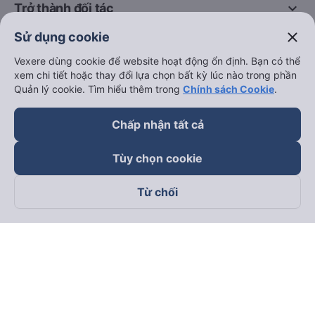
keyboard_arrow_down
Trở thành đối tác
close
Sử dụng cookie
Đối tác thanh toán
Vexere dùng cookie để website hoạt động ổn định. Bạn có thể
xem chi tiết hoặc thay đổi lựa chọn bất kỳ lúc nào trong phần
Quản lý cookie. Tìm hiểu thêm trong
Chính sách Cookie
.
Chấp nhận tất cả
Tùy chọn cookie
Từ chối