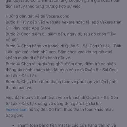
giải quyết sự cố. Chính sách tặng coupon giảm giá hoặc hoàn
tiền sẽ tùy theo từng trường hợp sự việc.
Hướng dẫn đặt vé tại Vexere.com:
Bước 1: Truy cập vào website Vexere hoặc tải app Vexere trên
CH Play hoặc App Store.
Bước 2: Chọn điểm đi, điểm đến, ngày đi, sau đó chọn “TÌM
VÉ XE”.
Bước 3: Chọn hãng xe khách đi Quận 5 - Sài Gòn từ Lắk - Đắk
Lắk, giờ khởi hành phù hợp. Bấm chọn vào khung giờ quý
khách muốn đi để tiến hành đặt vé.
Bước 4: Chọn vị trí/giường ghế, điểm đón, điểm trả và nhập
thông tin hành khách khi đặt mua vé xe đi Quận 5 - Sài Gòn
từ Lắk - Đắk Lắk
Bước 5: Chọn hình thức thanh toán vé phù hợp và tiến hành
thanh toán vé.
Việc đặt mua và thanh toán vé xe khách đi Quận 5 - Sài Gòn
từ Lắk - Đắk Lắk cũng vô cùng đơn giản, tiện lợi khi
Vexere.com
hỗ trợ đến 06 hình thức thanh toán khác nhau
bao gồm:
Thanh toán bằng tiền mặt tại các cửa hàng tiện lợi và