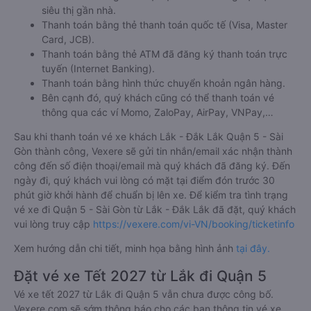
siêu thị gần nhà.
Thanh toán bằng thẻ thanh toán quốc tế (Visa, Master
Card, JCB).
Thanh toán bằng thẻ ATM đã đăng ký thanh toán trực
tuyến (Internet Banking).
Thanh toán bằng hình thức chuyển khoản ngân hàng.
Bên cạnh đó, quý khách cũng có thể thanh toán vé
thông qua các ví Momo, ZaloPay, AirPay, VNPay,…
Sau khi thanh toán vé xe khách Lắk - Đắk Lắk Quận 5 - Sài
Gòn thành công, Vexere sẽ gửi tin nhắn/email xác nhận thành
công đến số điện thoại/email mà quý khách đã đăng ký. Đến
ngày đi, quý khách vui lòng có mặt tại điểm đón trước 30
phút giờ khởi hành để chuẩn bị lên xe. Để kiểm tra tình trạng
vé xe đi Quận 5 - Sài Gòn từ Lắk - Đắk Lắk đã đặt, quý khách
vui lòng truy cập
https://vexere.com/vi-VN/booking/ticketinfo
Xem hướng dẫn chi tiết, minh họa bằng hình ảnh
tại đây.
Đặt vé xe Tết 2027 từ Lắk đi Quận 5
Vé xe tết 2027 từ Lắk đi Quận 5 vẫn chưa được công bố.
Vexere.com sẽ sớm thông báo cho các bạn thông tin vé xe