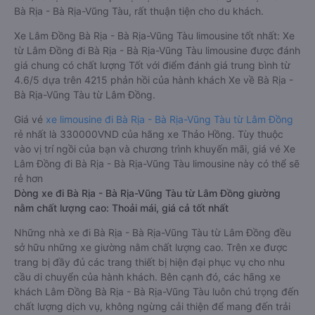
Bà Rịa - Bà Rịa-Vũng Tàu, rất thuận tiện cho du khách.
Xe Lâm Đồng Bà Rịa - Bà Rịa-Vũng Tàu limousine tốt nhất: Xe
từ Lâm Đồng đi Bà Rịa - Bà Rịa-Vũng Tàu limousine được đánh
giá chung có chất lượng Tốt với điểm đánh giá trung bình từ
4.6/5 dựa trên 4215 phản hồi của hành khách Xe về Bà Rịa -
Bà Rịa-Vũng Tàu từ Lâm Đồng.
Giá vé
xe limousine đi Bà Rịa - Bà Rịa-Vũng Tàu từ Lâm Đồng
rẻ nhất là 330000VND của hãng xe Thảo Hồng. Tùy thuộc
vào vị trí ngồi của bạn và chương trình khuyến mãi, giá vé Xe
Lâm Đồng đi Bà Rịa - Bà Rịa-Vũng Tàu limousine này có thể sẽ
rẻ hơn
Dòng xe đi Bà Rịa - Bà Rịa-Vũng Tàu từ Lâm Đồng giường
nằm chất lượng cao: Thoải mái, giá cả tốt nhất
Những nhà xe đi Bà Rịa - Bà Rịa-Vũng Tàu từ Lâm Đồng đều
sở hữu những xe giường nằm chất lượng cao. Trên xe được
trang bị đầy đủ các trang thiết bị hiện đại phục vụ cho nhu
cầu di chuyển của hành khách. Bên cạnh đó, các hãng xe
khách Lâm Đồng Bà Rịa - Bà Rịa-Vũng Tàu luôn chú trọng đến
chất lượng dịch vụ, không ngừng cải thiện để mang đến trải