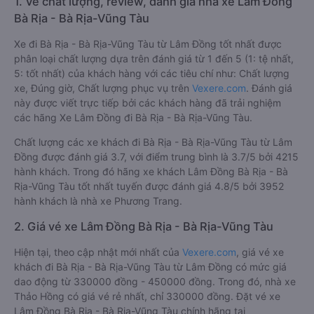
1. Về chất lượng, review, đánh giá nhà xe Lâm Đồng
Bà Rịa - Bà Rịa-Vũng Tàu
Xe đi Bà Rịa - Bà Rịa-Vũng Tàu từ Lâm Đồng tốt nhất được
phân loại chất lượng dựa trên đánh giá từ 1 đến 5 (1: tệ nhất,
5: tốt nhất) của khách hàng với các tiêu chí như: Chất lượng
xe, Đúng giờ, Chất lượng phục vụ trên
Vexere.com
. Đánh giá
này được viết trực tiếp bởi các khách hàng đã trải nghiệm
các hãng Xe Lâm Đồng đi Bà Rịa - Bà Rịa-Vũng Tàu.
Chất lượng các xe khách đi Bà Rịa - Bà Rịa-Vũng Tàu từ Lâm
Đồng được đánh giá 3.7, với điểm trung bình là 3.7/5 bởi 4215
hành khách. Trong đó hãng xe khách Lâm Đồng Bà Rịa - Bà
Rịa-Vũng Tàu tốt nhất tuyến được đánh giá 4.8/5 bởi 3952
hành khách là nhà xe Phương Trang.
2. Giá vé xe Lâm Đồng Bà Rịa - Bà Rịa-Vũng Tàu
Hiện tại, theo cập nhật mới nhất của
Vexere.com
, giá vé xe
khách đi Bà Rịa - Bà Rịa-Vũng Tàu từ Lâm Đồng có mức giá
dao động từ 330000 đồng - 450000 đồng. Trong đó, nhà xe
Thảo Hồng có giá vé rẻ nhất, chỉ 330000 đồng. Đặt vé xe
Lâm Đồng Bà Rịa - Bà Rịa-Vũng Tàu chính hãng tại