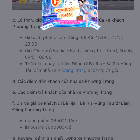
c. Lộ trình, giờ khởi hành và giờ kết thúc của xe khách
Phương Trang
Giờ xuất phát ở Lâm Đồng: 08:45, 13:00, 21:45,
23:00
Giờ đến nơi ở Bà Rịa - Bà Rịa-Vũng Tàu: 15:51, 20:06,
04:51, 06:06
Thời gian chạy từ Lâm Đồng đi Bà Rịa - Bà Rịa-Vũng
Tàu của nhà xe
Phương Trang
khoảng: 7.1 giờ
d. Các điểm đón khách của nhà xe Phương Trang
e. Các điểm trả khách của nhà xe Phương Trang
f. Giá vé giá xe khách đi Bà Rịa - Bà Rịa-Vũng Tàu từ Lâm
Đồng Phương Trang
giường nằm 360000đ/vé
limousine 360000đ/vé
g. Review, đánh giá chất lượng xe Phương Trang