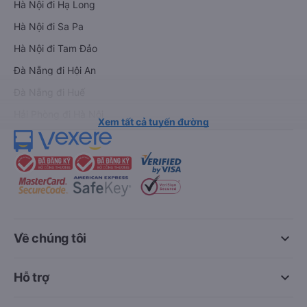
Hà Nội đi Hạ Long
Hà Nội đi Sa Pa
Hà Nội đi Tam Đảo
Đà Nẵng đi Hội An
Đà Nẵng đi Huế
Hải Phòng đi Hà Nội
Xem tất cả tuyến đường
keyboard_arrow_down
Về chúng tôi
keyboard_arrow_down
Hỗ trợ