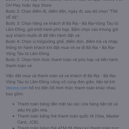
CH Play hoặc App Store.
Bước 2: Chọn điểm đi, điểm đến, ngày đi, sau đó chọn “TÌM
VÉ XE”.
Bước 3: Chọn hãng xe khách đi Bà Rịa - Bà Rịa-Vũng Tàu từ
Lâm Đồng, giờ khởi hành phù hợp. Bấm chọn vào khung giờ
quý khách muốn đi để tiến hành đặt vé.
Bước 4: Chọn vị trí/giường ghế, điểm đón, điểm trả và nhập
thông tin hành khách khi đặt mua vé xe đi Bà Rịa - Bà Rịa-
Vũng Tàu từ Lâm Đồng
Bước 5: Chọn hình thức thanh toán vé phù hợp và tiến hành
thanh toán vé.
Việc đặt mua và thanh toán vé xe khách đi Bà Rịa - Bà Rịa-
Vũng Tàu từ Lâm Đồng cũng vô cùng đơn giản, tiện lợi khi
Vexere.com
hỗ trợ đến 06 hình thức thanh toán khác nhau
bao gồm:
Thanh toán bằng tiền mặt tại các cửa hàng tiện lợi và
siêu thị gần nhà.
Thanh toán bằng thẻ thanh toán quốc tế (Visa, Master
Card, JCB).
Thanh toán bằng thẻ ATM đã đăng ký thanh toán trực