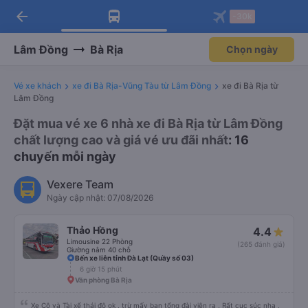
arrow_back
Tải app Vexere ngay!
Tải app Vexere
-30k
Mở app
Mở app
Nhận ưu đãi thành viên độc
-30k/ghế khi đặt vé máy bay qua
quyền
app
Lâm Đồng
Bà Rịa
Chọn ngày
Vé xe khách
xe đi Bà Rịa-Vũng Tàu từ Lâm Đồng
xe đi Bà Rịa từ
Lâm Đồng
Đặt mua vé xe 6 nhà xe đi Bà Rịa từ Lâm Đồng
chất lượng cao và giá vé ưu đãi nhất
: 16
chuyến mỗi ngày
Vexere Team
Ngày cập nhật: 07/08/2026
Thảo Hồng
4.4
Limousine 22 Phòng
(265 đánh giá)
Giường nằm 40 chỗ
Bến xe liên tỉnh Đà Lạt (Quầy số 03)
6 giờ 15 phút
Văn phòng Bà Rịa
Xe Cộ và Tài xế thái độ ok , trừ mấy bạn tổng đài viên ra , Rất cục súc nha ,