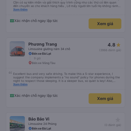
Cần có sự kiên nhẫn và giải thích quy trình cũng như các thứ có liên quan
đến chuyến xe cho khách hàng hiểu , Lỡ mấy người lớn tuổi Họ không rành
công nghệ , đặt xe mà tụi em nói giọng đó , không ai đi đâu ! xin góp ý ,
Xem thêm
Thanks
Xác nhận chỗ ngay lập tức
Xem giá
Phương Trang
4.8
Limousine giường nằm 34 chỗ
(3966 đánh giá)
Bến xe Đà Lạt
9 giờ
Bến xe Vũng Tàu
Excellent bus and very safe driving. To make this a 5-star experience, I
suggest the company implements a "no sound" policy for phones during the
night to respect those sleeping. It is a sleeper bus, so quiet is key! Also,
please display the Wi-Fi password clearly inside the cabin for convenience. I
Xem thêm
would definitely ride with them again! -------------- ​ Xe chất lượng tốt và
tài xế lái xe rất an toàn. Để dịch vụ hoàn hảo hơn, tôi góp ý nhà xe nên có
quy định rõ ràng về việc giữ im lặng (tắt âm thanh điện thoại) vào ban đêm
Xác nhận chỗ ngay lập tức
Xem giá
để tránh làm phiền hành khách khác ngủ. Ngoài ra, nhà xe nên dán sẵn mật
khẩu Wi-Fi trong xe để hành khách dễ dàng sử dụng. Tôi vẫn sẽ tiếp tục ủng
hộ nhà xe trong tương lai!
star_rate
Bảo Bảo Vi
Limousine 24 Phòng
(0 đánh giá)
Bến xe Đà Lạt