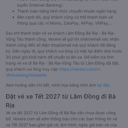
tuyến (Internet Banking).
Thanh toán bằng hình thức chuyển khoản ngân hàng.
Bên cạnh đó, quý khách cũng có thể thanh toán vé
thông qua các ví Momo, ZaloPay, AirPay, VNPay,…
Sau khi thanh toán vé xe khách Lâm Đồng Bà Rịa - Bà Rịa-
Vũng Tàu thành công, Vexere sẽ gửi tin nhắn/email xác nhận
thành công đến số điện thoại/email mà quý khách đã đăng
ký. Đến ngày đi, quý khách vui lòng có mặt tại điểm đón trước
30 phút giờ khởi hành để chuẩn bị lên xe. Để kiểm tra tình
trạng vé xe đi Bà Rịa - Bà Rịa-Vũng Tàu từ Lâm Đồng đã đặt,
quý khách vui lòng truy cập
https://vexere.com/vi-
VN/booking/ticketinfo
Xem hướng dẫn chi tiết, minh họa bằng hình ảnh
tại đây.
Đặt vé xe Tết 2027 từ Lâm Đồng đi Bà
Rịa
Vé xe tết 2027 từ Lâm Đồng đi Bà Rịa vẫn chưa được công
bố. Vexere.com sẽ sớm thông báo cho các bạn thông tin vé
xe Tết 2027 bao gồm giá vé, lịch trình, ngày giờ bán vé của