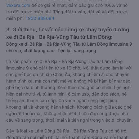
Vexere.com
để có giá rẻ nhất, đảm bảo giữ chỗ 100% và hỗ
trợ đổi trả vé miễn phí. Tổng đài tư vấn, đặt vé và đổi trả vé
miễn phí:
1900 888684
.
3. Giới thiệu, tư vấn các dòng xe chạy tuyến đường
xe đi Bà Rịa - Bà Rịa-Vũng Tàu từ Lâm Đồng:
Dòng xe đi Bà Rịa - Bà Rịa-Vũng Tàu từ Lâm Đồng limousine 9
chỗ vip, chất lượng cao: Tiện lợi, sang trọng
Là sản phẩm xe đi Bà Rịa - Bà Rịa-Vũng Tàu từ Lâm Đồng
limousine 9 chỗ cải tiến từ xe 16 chỗ. Nội thất được làm lại với
các ghế bọc da chuẩn Châu Âu, không chỉ êm ái cho chuyến
hành trình xa, mà còn mát mẻ và không hề bị hầm bí như các
ghế bọc da bình thường. Kèm theo các ghế có nhiều tiện nghi
hiện đại như ti-vi, tủ lạnh mini, ổ cắm usb, đèn đọc sách, hệ
thống âm thanh cao cấp. Có vách ngăn riêng biệt giữa
khoang lái và khoang hành khách. Khoảng cách giữa các ghế
ngồi rất thoải mái, không nhồi nhét. Luôn đáp ứng được nhu
cầu về sang trọng, thoải mái và tiện nghi trong việc di chuyển.
Đây là loại xe Lâm Đồng Bà Rịa - Bà Rịa-Vũng Tàu có hỗ trợ
đón/trả tận nơi miễn phí tại nội thành Lâm Đồng và nội thành