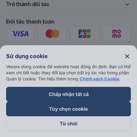
keyboard_arrow_down
Trở thành đối tác
Đối tác thanh toán
close
Sử dụng cookie
Vexere dùng cookie để website hoạt động ổn định. Bạn có thể
xem chi tiết hoặc thay đổi lựa chọn bất kỳ lúc nào trong phần
Quản lý cookie. Tìm hiểu thêm trong
Chính sách Cookie
.
Chấp nhận tất cả
Tùy chọn cookie
Từ chối