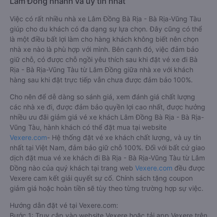
Lâm Đồng nhanh và uy tín nhất
Việc có rất nhiều nhà xe Lâm Đồng Bà Rịa - Bà Rịa-Vũng Tàu
giúp cho du khách có đa dạng sự lựa chọn. Đây cũng có thể
là một điều bất lợi làm cho hàng khách không biết nên chọn
nhà xe nào là phù hợp với mình. Bên cạnh đó, việc đảm bảo
giữ chỗ, có được chỗ ngồi yêu thích sau khi đặt vé xe đi Bà
Rịa - Bà Rịa-Vũng Tàu từ Lâm Đồng giữa nhà xe với khách
hàng sau khi đặt trực tiếp vẫn chưa được đảm bảo 100%.
Cho nên để dễ dàng so sánh giá, xem đánh giá chất lượng
các nhà xe đi, được đảm bảo quyền lợi cao nhất, được hưởng
nhiều ưu đãi giảm giá vé xe khách Lâm Đồng Bà Rịa - Bà Rịa-
Vũng Tàu, hành khách có thể đặt mua tại website
Vexere.com
- Hệ thống đặt vé xe khách chất lượng, và uy tín
nhất tại Việt Nam, đảm bảo giữ chỗ 100%. Đối với bất cứ giao
dịch đặt mua vé xe khách đi Bà Rịa - Bà Rịa-Vũng Tàu từ Lâm
Đồng nào của quý khách tại trang web
Vexere.com
đều được
Vexere cam kết giải quyết sự cố. Chính sách tặng coupon
giảm giá hoặc hoàn tiền sẽ tùy theo từng trường hợp sự việc.
Hướng dẫn đặt vé tại Vexere.com:
Bước 1: Truy cập vào website Vexere hoặc tải app Vexere trên