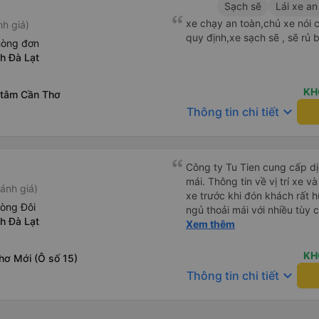
Sạch sẽ
Lái xe an
xe chạy an toàn,chủ xe nói 
nh giá)
quy định,xe sạch sẽ , sẽ rủ 
hòng đơn
nh Đà Lạt
KH
 tâm Cần Thơ
keyboard_arrow_down
Thông tin chi tiết
Công ty Tu Tien cung cấp dịc
mái. Thông tin về vị trí xe v
ánh giá)
xe trước khi đón khách rất h
hòng Đôi
ngủ thoải mái với nhiều tùy
nh Đà Lạt
USB được đặt ở vị trí thuận t
Xem thêm
đến điểm đến sớm hơn dự ki
KH
hơ Mới (Ô số 15)
keyboard_arrow_down
Thông tin chi tiết