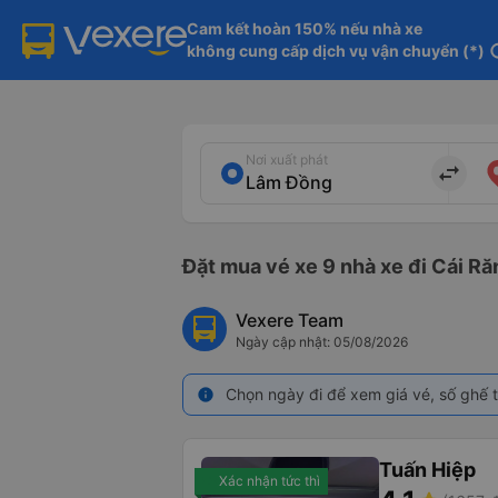
Cam kết hoàn 150% nếu nhà xe

không cung cấp dịch vụ vận chuyển (*)
in
Nơi xuất phát
import_export
Đặt mua vé xe 9 nhà xe đi Cái Ră
Vexere Team
Ngày cập nhật: 05/08/2026
Chọn ngày đi để xem giá vé, số ghế t
info
Tuấn Hiệp
Xác nhận tức thì