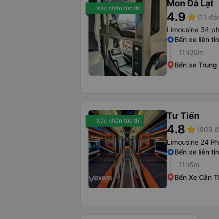
Mon Đà Lạt
Xác nhận tức thì
4.9
star
(11 đá
Limousine 34 p
Bến xe liên tỉ
11h30m
Bến xe Trung
Tư Tiến
Xác nhận tức thì
4.8
star
(809 đ
Limousine 24 P
Bến xe liên tỉ
11h5m
Bến Xe Cần T