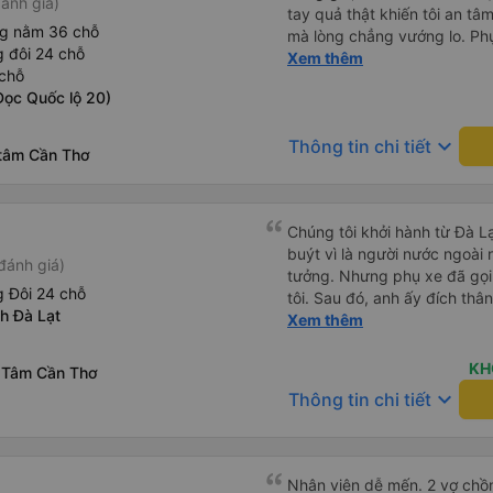
ánh giá)
tay quả thật khiến tôi an tâm, mãn ý. Đường xa muôn dặm
ng nằm 36 chỗ
mà lòng chẳng vướng lo. Ph
 đôi 24 chỗ
cẩn, hiếm thấy giữa thời buổi
Xem thêm
chỗ
Xin gửi lời tán dương chân 
Dọc Quốc lộ 20)
hưng thịnh, vạn lộ bình an.”
keyboard_arrow_down
Thông tin chi tiết
 tâm Cần Thơ
Chúng tôi khởi hành từ Đà Lạ
buýt vì là người nước ngoài
đánh giá)
tưởng. Nhưng phụ xe đã gọi
 Đôi 24 chỗ
tôi. Sau đó, anh ấy đích thân
nh Đà Lạt
tiên đi xe giường nằm với ha
Xem thêm
tôi không chắc chắn khi nào
uống. Tôi rất ngạc nhiên khi
KH
 Tâm Cần Thơ
Thơ và mọi người xuống xe 
keyboard_arrow_down
Thông tin chi tiết
thức chúng tôi dậy và đảm b
chung, đó là một trải nghiệm
chăn, và đủ chỗ cho 1 người 
Nhân viên dễ mến. 2 vợ chồn