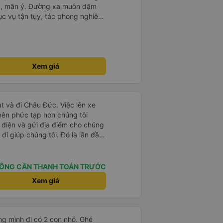
ục vụ tận tụy, tác phong nghiêm
 kim tiền vội vã. Xã hội loạn đạo.
thành, kính chúc nhà xe ngày một
Xem giá
t và đi Châu Đức. Việc lên xe
 nên phức tạp hơn chúng tôi
 điện và gửi địa điểm cho chúng
 đi giúp chúng tôi. Đó là lần đầu
i đứa trẻ nhỏ khá thú vị. Chúng
 xe sẽ dừng lại để nghỉ hoặc ăn
 xe dừng lại lúc nửa đêm ở Cần
ÔNG CẦN THANH TOÁN TRƯỚC
ăn. Khi đến điểm dừng, họ đánh
Xem giá
ảo chúng tôi đã sẵn sàng. Nhìn
 tốt. Mỗi giường đều có gối và
lớn và 1 trẻ em nằm thoải mái.
g mình đi có 2 con nhỏ. Ghé