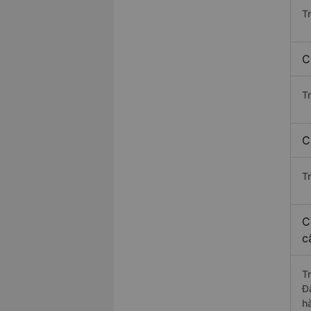
T
C
T
C
T
C
c
T
Đ
h