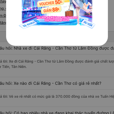
e chạy tuyến đường Lâm Đồng đi Cái Răng
ng - Cái Răng
m Đồng nhanh và uy tín nhất
 Răng
âu hỏi: Nhà xe đi Cái Răng - Cần Thơ từ Lâm Đồng được đá
rả lời: Xe đi Cái Răng - Cần Thơ từ Lâm Đồng được đánh giá chất lư
ư Tiến, Tân Niên.
âu hỏi: Xe nào đi Cái Răng - Cần Thơ có giá rẻ nhất?
rả lời: Vé xe rẻ nhất có mức giá là 370.000 đồng của nhà xe Tuấn Hi
âu hỏi: Có bao nhiêu nhà xe đang khai thác tuyến đường L