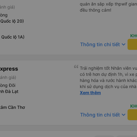
quán ăn sắp xếp thpwif gian
ánh giá)
đều thông cảm!
hòng
 Quốc lộ 20)
KH
 Quốc lộ 1A)
keyboard_arrow_down
Thông tin chi tiết
Express
Trải nghiệm tốt Nhân viên vu
có trễ hơn dự định 1h, vì xe
ánh giá)
hàng hóa và rước hành khách
hòng Đôi
khi sử dụng dịch vụ của nhà 
ỉnh Đà Lạt
thiệu cho người thân sử dụn
Xem thêm
KH
 tâm Cần Thơ
keyboard_arrow_down
Thông tin chi tiết