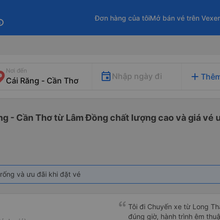
Đơn hàng của tôi
Mở bán vé trên Vexe
fo
Nơi đến
add
Nhập ngày đi
Thêm
ng - Cần Thơ từ Lâm Đồng chất lượng cao và giá vé ư
rống và ưu đãi khi đặt vé
Tôi đi Chuyến xe từ Long Th
đúng giờ, hành trình êm thuậ