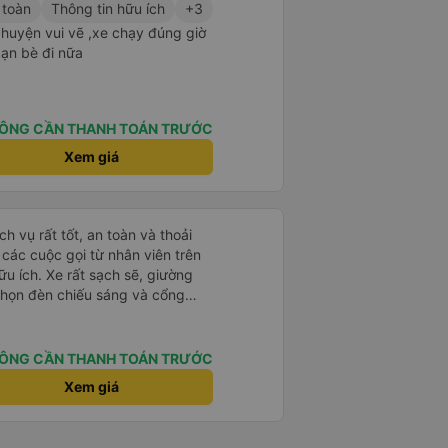
 toàn
Thông tin hữu ích
+3
chuyện vui vẽ ,xe chạy đúng giờ
bạn bè đi nữa
ÔNG CẦN THANH TOÁN TRƯỚC
Xem giá
h vụ rất tốt, an toàn và thoải
à các cuộc gọi từ nhân viên trên
ữu ích. Xe rất sạch sẽ, giường
 chọn đèn chiếu sáng và cổng
iện. Nhân viên rất lịch sự và xe
ến. Cảm ơn!
ÔNG CẦN THANH TOÁN TRƯỚC
Xem giá