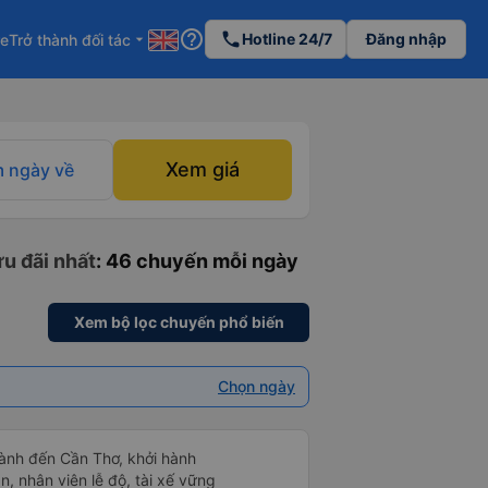
help_outline
phone
Hotline 24/7
Đăng nhập
re
Trở thành đối tác
arrow_drop_down
Xem giá
 ngày về
u đãi nhất
: 46 chuyến mỗi ngày
Xem bộ lọc chuyến phổ biến
Chọn ngày
ành đến Cần Thơ, khởi hành
n, nhân viên lễ độ, tài xế vững