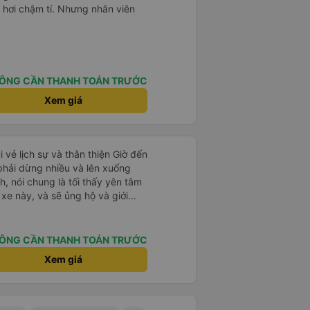
 hơi chậm tí. Nhưng nhân viên
ÔNG CẦN THANH TOÁN TRƯỚC
Xem giá
i vẻ lịch sự và thân thiện Giờ đến
 phải dừng nhiều và lên xuống
, nói chung là tối thấy yên tâm
xe này, và sẽ ủng hộ và giới
g dịch vụ của nhà xe này
ÔNG CẦN THANH TOÁN TRƯỚC
Xem giá