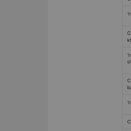
Tr
C
k
T
gi
C
b
T
C