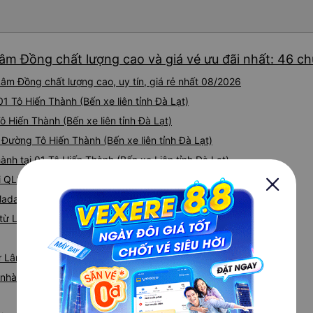
Lâm Đồng chất lượng cao và giá vé ưu đãi nhất: 46 c
âm Đồng chất lượng cao, uy tín, giá rẻ nhất 08/2026
01 Tô Hiến Thành (Bến xe liên tỉnh Đà Lạt)
Tô Hiến Thành (Bến xe liên tỉnh Đà Lạt)
1 Đường Tô Hiến Thành (Bến xe liên tỉnh Đà Lạt)
ành tại 01 Tô Hiến Thành (Bến xe Liên tỉnh Đà Lạt)
ại QL20
 Madaguoi
từ Lâm Đồng đi Cái Răng
từ Lâm Đồng
iá nhà xe Lâm Đồng Cái Răng