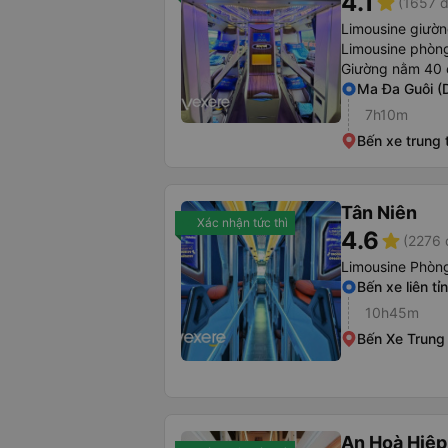
4.1
star
(1657 đ
Limousine giườ
Limousine phòng
Giường nằm 40 
Ma Đa Guôi (
7h10m
Bến xe trung
Tân Niên
Xác nhận tức thì
4.6
star
(2276 
Limousine Phòng
Bến xe liên tỉ
10h45m
Bến Xe Trung
An Hoà Hiệp