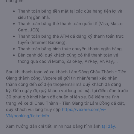
bao gồm:
Thanh toán bằng tiền mặt tại các cửa hàng tiện lợi và
siêu thị gần nhà.
Thanh toán bằng thẻ thanh toán quốc tế (Visa, Master
Card, JCB).
Thanh toán bằng thẻ ATM đã đăng ký thanh toán trực
tuyến (Internet Banking).
Thanh toán bằng hình thức chuyển khoản ngân hàng.
Bên cạnh đó, quý khách cũng có thể thanh toán vé
thông qua các ví Momo, ZaloPay, AirPay, VNPay,…
Sau khi thanh toán vé xe khách Lâm Đồng Châu Thành - Tiền
Giang thành công, Vexere sẽ gửi tin nhắn/email xác nhận
thành công đến số điện thoại/email mà quý khách đã đăng
ký. Đến ngày đi, quý khách vui lòng có mặt tại điểm đón trước
30 phút giờ khởi hành để chuẩn bị lên xe. Để kiểm tra tình
trạng vé xe đi Châu Thành - Tiền Giang từ Lâm Đồng đã đặt,
quý khách vui lòng truy cập
https://vexere.com/vi-
VN/booking/ticketinfo
Xem hướng dẫn chi tiết, minh họa bằng hình ảnh
tại đây.