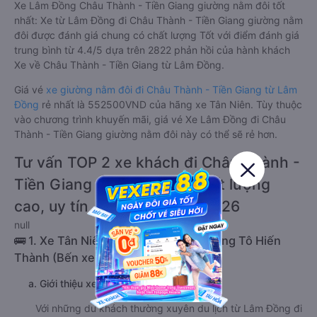
Xe Lâm Đồng Châu Thành - Tiền Giang giường nằm đôi tốt
nhất: Xe từ Lâm Đồng đi Châu Thành - Tiền Giang giường nằm
đôi được đánh giá chung có chất lượng Tốt với điểm đánh giá
trung bình từ 4.4/5 dựa trên 2822 phản hồi của hành khách
Xe về Châu Thành - Tiền Giang từ Lâm Đồng.
Giá vé
xe giường nằm đôi đi Châu Thành - Tiền Giang từ Lâm
Đồng
rẻ nhất là 552500VND của hãng xe Tân Niên. Tùy thuộc
vào chương trình khuyến mãi, giá vé Xe Lâm Đồng đi Châu
Thành - Tiền Giang giường nằm đôi này có thể sẽ rẻ hơn.
Tư vấn TOP 2 xe khách đi Châu Thành -
Tiền Giang từ Lâm Đồng chất lượng
cao, uy tín, giá rẻ nhất 08/2026
null
🚌 1. Xe Tân Niên khởi hành tại 01 Đường Tô Hiến
Thành (Bến xe liên tỉnh Đà Lạt)
a. Giới thiệu xe Tân Niên
Với những du khách thường xuyên du lịch từ Lâm Đồng đi