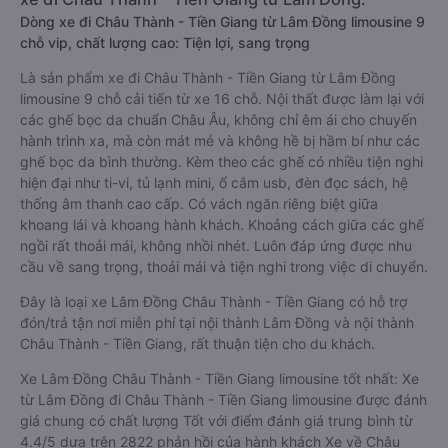
Dòng xe đi Châu Thành - Tiền Giang từ Lâm Đồng limousine 9
chỗ vip, chất lượng cao: Tiện lợi, sang trọng
Là sản phẩm xe đi Châu Thành - Tiền Giang từ Lâm Đồng
limousine 9 chỗ cải tiến từ xe 16 chỗ. Nội thất được làm lại với
các ghế bọc da chuẩn Châu Âu, không chỉ êm ái cho chuyến
hành trình xa, mà còn mát mẻ và không hề bị hầm bí như các
ghế bọc da bình thường. Kèm theo các ghế có nhiều tiện nghi
hiện đại như ti-vi, tủ lạnh mini, ổ cắm usb, đèn đọc sách, hệ
thống âm thanh cao cấp. Có vách ngăn riêng biệt giữa
khoang lái và khoang hành khách. Khoảng cách giữa các ghế
ngồi rất thoải mái, không nhồi nhét. Luôn đáp ứng được nhu
cầu về sang trọng, thoải mái và tiện nghi trong việc di chuyển.
Đây là loại xe Lâm Đồng Châu Thành - Tiền Giang có hỗ trợ
đón/trả tận nơi miễn phí tại nội thành Lâm Đồng và nội thành
Châu Thành - Tiền Giang, rất thuận tiện cho du khách.
Xe Lâm Đồng Châu Thành - Tiền Giang limousine tốt nhất: Xe
từ Lâm Đồng đi Châu Thành - Tiền Giang limousine được đánh
giá chung có chất lượng Tốt với điểm đánh giá trung bình từ
4.4/5 dựa trên 2822 phản hồi của hành khách Xe về Châu