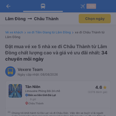
arrow_back
Tải app Vexere ngay!
Tải app Vexere
-30k
Mở app
Mở app
Nhận ưu đãi thành viên độc
-30k/ghế khi đặt vé máy bay qua
quyền
app
Lâm Đồng
Châu Thành
Chọn ngày
Vé xe khách
xe đi Tiền Giang từ Lâm Đồng
xe đi Châu Thành từ
Lâm Đồng
Đặt mua vé xe 5 nhà xe đi Châu Thành từ Lâm
Đồng chất lượng cao và giá vé ưu đãi nhất
: 34
chuyến mỗi ngày
Vexere Team
Ngày cập nhật: 08/08/2026
Tân Niên
4.6
Limousine Phòng Đôi 24 chỗ
(2278 đánh giá)
Bến xe liên tỉnh Đà Lạt
9 giờ
Châu Thành
Chúng tôi khởi hành từ Đà Lạt và đi Châu Đức. Việc lên xe buýt vì là người