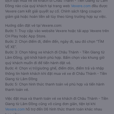
dịch đặt mua vé xe khách đi Châu Thành - Tiền Giang từ Lâm
Đồng nào của quý khách tại trang web
Vexere.com
đều được
Vexere cam kết giải quyết sự cố. Chính sách tặng coupon
giảm giá hoặc hoàn tiền sẽ tùy theo từng trường hợp sự việc.
Hướng dẫn đặt vé tại Vexere.com:
Bước 1: Truy cập vào website Vexere hoặc tải app Vexere trên
CH Play hoặc App Store.
Bước 2: Chọn điểm đi, điểm đến, ngày đi, sau đó chọn “TÌM
VÉ XE”.
Bước 3: Chọn hãng xe khách đi Châu Thành - Tiền Giang từ
Lâm Đồng, giờ khởi hành phù hợp. Bấm chọn vào khung giờ
quý khách muốn đi để tiến hành đặt vé.
Bước 4: Chọn vị trí/giường ghế, điểm đón, điểm trả và nhập
thông tin hành khách khi đặt mua vé xe đi Châu Thành - Tiền
Giang từ Lâm Đồng
Bước 5: Chọn hình thức thanh toán vé phù hợp và tiến hành
thanh toán vé.
Việc đặt mua và thanh toán vé xe khách đi Châu Thành - Tiền
Giang từ Lâm Đồng cũng vô cùng đơn giản, tiện lợi khi
Vexere.com
hỗ trợ đến 06 hình thức thanh toán khác nhau