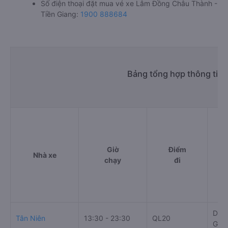
Số điện thoại đặt mua vé xe Lâm Đồng Châu Thành -
Tiền Giang:
1900 888684
Bảng tổng hợp thông tin
Giờ
Điểm
Nhà xe
chạy
đi
DT87
Tân Niên
13:30 - 23:30
QL20
Gia