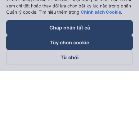
xem chi tiết hoặc thay đổi lựa chọn bất kỳ lúc nào trong phần
Quản lý cookie. Tìm hiểu thêm trong
Chính sách Cookie
.
Chấp nhận tất cả
Tùy chọn cookie
Từ chối
Theo dõi chúng tôi trên
Facebook
Tiktok
Youtube
Công ty TNHH Thương Mại Dịch Vụ Vexere
Địa chỉ đăng ký kinh doanh: 8C Chữ Đồng Tử, Phường Tân
Sơn Nhất, TP. Hồ Chí Minh, Việt Nam
Địa chỉ
:
Lầu 2, toà nhà H3 Circo Hoàng Diệu, 384 Hoàng Diệu,
Phường Khánh Hội, TP Hồ Chí Minh, Việt Nam
Tầng 3, toà nhà 101 Láng Hạ, 101 Láng Hạ, Phường Láng, TP.
Hà Nội, Việt Nam