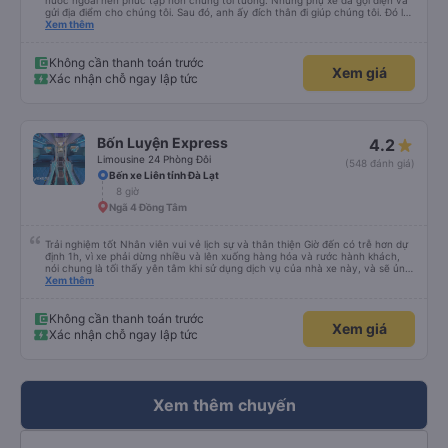
nước ngoài nên phức tạp hơn chúng tôi tưởng. Nhưng phụ xe đã gọi điện và
gửi địa điểm cho chúng tôi. Sau đó, anh ấy đích thân đi giúp chúng tôi. Đó là
lần đầu tiên đi xe giường nằm với hai đứa trẻ nhỏ khá thú vị. Chúng tôi không
Xem thêm
chắc chắn khi nào xe sẽ dừng lại để nghỉ hoặc ăn uống. Tôi rất ngạc nhiên
khi xe dừng lại lúc nửa đêm ở Cần Thơ và mọi người xuống xe ăn. Khi đến
điểm dừng, họ đánh thức chúng tôi dậy và đảm bảo chúng tôi đã sẵn sàng.
Không cần thanh toán trước
Xem giá
Nhìn chung, đó là một trải nghiệm tốt. Mỗi giường đều có gối và chăn, và đủ
Xác nhận chỗ ngay lập tức
chỗ cho 1 người lớn và 1 trẻ em nằm thoải mái.
Bốn Luyện Express
4.2
Limousine 24 Phòng Đôi
(548 đánh giá)
Bến xe Liên tỉnh Đà Lạt
8 giờ
Ngã 4 Đồng Tâm
Trải nghiệm tốt Nhân viên vui vẻ lịch sự và thân thiện Giờ đến có trễ hơn dự
định 1h, vì xe phải dừng nhiều và lên xuống hàng hóa và rước hành khách,
nói chung là tối thấy yên tâm khi sử dụng dịch vụ của nhà xe này, và sẽ ủng
hộ và giới thiệu cho người thân sử dụng dịch vụ của nhà xe này
Xem thêm
Không cần thanh toán trước
Xem giá
Xác nhận chỗ ngay lập tức
Xem thêm chuyến