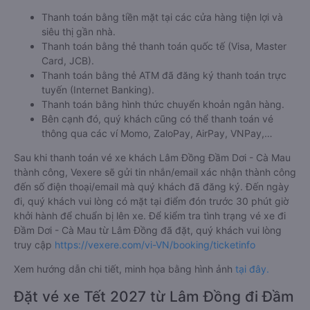
Thanh toán bằng tiền mặt tại các cửa hàng tiện lợi và
siêu thị gần nhà.
Thanh toán bằng thẻ thanh toán quốc tế (Visa, Master
Card, JCB).
Thanh toán bằng thẻ ATM đã đăng ký thanh toán trực
tuyến (Internet Banking).
Thanh toán bằng hình thức chuyển khoản ngân hàng.
Bên cạnh đó, quý khách cũng có thể thanh toán vé
thông qua các ví Momo, ZaloPay, AirPay, VNPay,…
Sau khi thanh toán vé xe khách Lâm Đồng Đầm Dơi - Cà Mau
thành công, Vexere sẽ gửi tin nhắn/email xác nhận thành công
đến số điện thoại/email mà quý khách đã đăng ký. Đến ngày
đi, quý khách vui lòng có mặt tại điểm đón trước 30 phút giờ
khởi hành để chuẩn bị lên xe. Để kiểm tra tình trạng vé xe đi
Đầm Dơi - Cà Mau từ Lâm Đồng đã đặt, quý khách vui lòng
truy cập
https://vexere.com/vi-VN/booking/ticketinfo
Xem hướng dẫn chi tiết, minh họa bằng hình ảnh
tại đây.
Đặt vé xe Tết 2027 từ Lâm Đồng đi Đầm