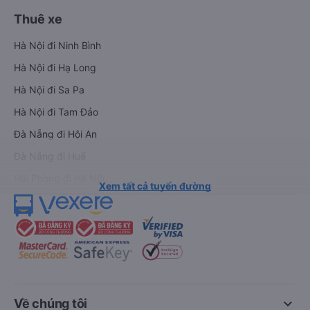
Thuê xe
Hà Nội đi Ninh Bình
Hà Nội đi Hạ Long
Hà Nội đi Sa Pa
Hà Nội đi Tam Đảo
Đà Nẵng đi Hội An
Đà Nẵng đi Huế
Hải Phòng đi Hà Nội
Xem tất cả tuyến đường
keyboard_arrow_down
Về chúng tôi