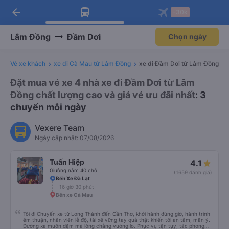
arrow_back
Tải app Vexere ngay!
Tải app Vexere
-30k
Mở app
Mở app
Nhận ưu đãi thành viên độc
-30k/ghế khi đặt vé máy bay qua
quyền
app
Lâm Đồng
Đầm Dơi
Chọn ngày
Vé xe khách
xe đi Cà Mau từ Lâm Đồng
xe đi Đầm Dơi từ Lâm Đồng
Đặt mua vé xe 4 nhà xe đi Đầm Dơi từ Lâm
Đồng chất lượng cao và giá vé ưu đãi nhất
: 3
chuyến mỗi ngày
Vexere Team
Ngày cập nhật: 07/08/2026
Tuấn Hiệp
4.1
Giường nằm 40 chỗ
(1659 đánh giá)
Bến Xe Đà Lạt
16 giờ 30 phút
Bến xe Cà Mau
Tôi đi Chuyến xe từ Long Thành đến Cần Thơ, khởi hành đúng giờ, hành trình
êm thuận, nhân viên lễ độ, tài xế vững tay quả thật khiến tôi an tâm, mãn ý.
Đường xa muôn dặm mà lòng chẳng vướng lo. Phục vụ tận tụy, tác phong