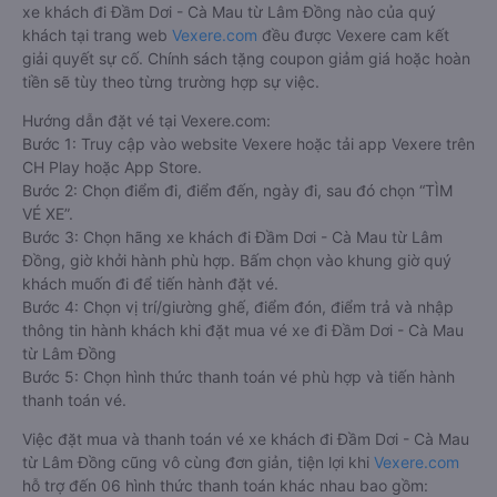
xe khách đi Đầm Dơi - Cà Mau từ Lâm Đồng nào của quý
khách tại trang web
Vexere.com
đều được Vexere cam kết
giải quyết sự cố. Chính sách tặng coupon giảm giá hoặc hoàn
tiền sẽ tùy theo từng trường hợp sự việc.
Hướng dẫn đặt vé tại Vexere.com:
Bước 1: Truy cập vào website Vexere hoặc tải app Vexere trên
CH Play hoặc App Store.
Bước 2: Chọn điểm đi, điểm đến, ngày đi, sau đó chọn “TÌM
VÉ XE”.
Bước 3: Chọn hãng xe khách đi Đầm Dơi - Cà Mau từ Lâm
Đồng, giờ khởi hành phù hợp. Bấm chọn vào khung giờ quý
khách muốn đi để tiến hành đặt vé.
Bước 4: Chọn vị trí/giường ghế, điểm đón, điểm trả và nhập
thông tin hành khách khi đặt mua vé xe đi Đầm Dơi - Cà Mau
từ Lâm Đồng
Bước 5: Chọn hình thức thanh toán vé phù hợp và tiến hành
thanh toán vé.
Việc đặt mua và thanh toán vé xe khách đi Đầm Dơi - Cà Mau
từ Lâm Đồng cũng vô cùng đơn giản, tiện lợi khi
Vexere.com
hỗ trợ đến 06 hình thức thanh toán khác nhau bao gồm: