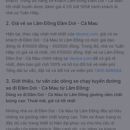
khách. Trong đó hãng xe khách Lâm Đồng Đầm Dơi - Cà Mau
tốt nhất tuyến được đánh giá 4.1/5 bởi 1658 hành khách là
nhà xe Tuấn Hiệp.
2. Giá vé xe Lâm Đồng Đầm Dơi - Cà Mau
Hiện tại, theo cập nhật mới nhất của
Vexere.com
, giá vé xe
khách đi Đầm Dơi - Cà Mau từ Lâm Đồng có mức giá dao
động từ 410000 đồng - 450000 đồng. Trong đó, nhà xe Tuấn
Hiệp có giá vé rẻ nhất, chỉ 410000 đồng. Đặt vé xe Lâm Đồng
Đầm Dơi - Cà Mau chính hãng tại
Vexere.com
để có giá rẻ
nhất, đảm bảo giữ chỗ 100% và hỗ trợ đổi trả vé miễn phí.
Tổng đài tư vấn, đặt vé và đổi trả vé miễn phí:
1900 888684
.
3. Giới thiệu, tư vấn các dòng xe chạy tuyến đường
xe đi Đầm Dơi - Cà Mau từ Lâm Đồng:
Dòng xe đi Đầm Dơi - Cà Mau từ Lâm Đồng giường nằm chất
lượng cao: Thoải mái, giá cả tốt nhất
Những nhà xe đi Đầm Dơi - Cà Mau từ Lâm Đồng đều sở hữu
những xe giường nằm chất lượng cao. Trên xe được trang bị
đầy đủ các trang thiết bị hiện đại phục vụ cho nhu cầu di
chuyển của hành khách. Bên cạnh đó, các hãng xe khách