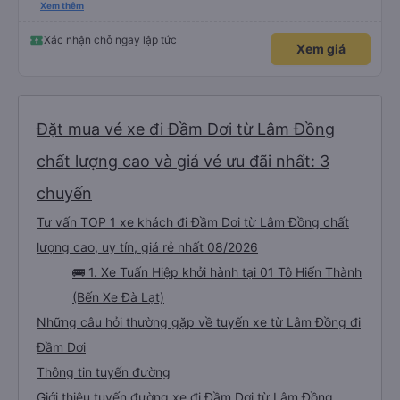
nghiêm cẩn, hiếm thấy giữa thời buổi kim tiền vội vã. Xã hội loạn đạo. Xin gửi
Xem thêm
lời tán dương chân thành, kính chúc nhà xe ngày một hưng thịnh, vạn lộ bình
an.”
Xác nhận chỗ ngay lập tức
Xem giá
Đặt mua vé xe đi Đầm Dơi từ Lâm Đồng
chất lượng cao và giá vé ưu đãi nhất: 3
chuyến
Tư vấn TOP 1 xe khách đi Đầm Dơi từ Lâm Đồng chất
lượng cao, uy tín, giá rẻ nhất 08/2026
🚌 1. Xe Tuấn Hiệp khởi hành tại 01 Tô Hiến Thành
(Bến Xe Đà Lạt)
Những câu hỏi thường gặp về tuyến xe từ Lâm Đồng đi
Đầm Dơi
Thông tin tuyến đường
Giới thiệu tuyến đường xe đi Đầm Dơi từ Lâm Đồng