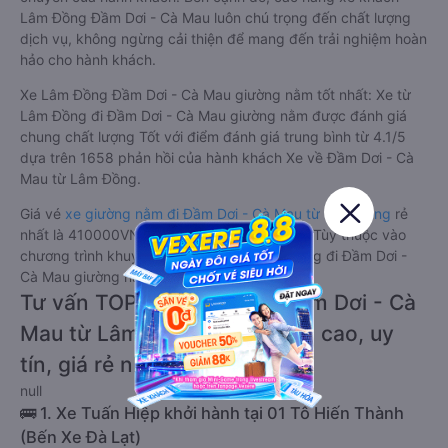
Lâm Đồng Đầm Dơi - Cà Mau luôn chú trọng đến chất lượng
dịch vụ, không ngừng cải thiện để mang đến trải nghiệm hoàn
hảo cho hành khách.
Xe Lâm Đồng Đầm Dơi - Cà Mau giường nằm tốt nhất: Xe từ
Lâm Đồng đi Đầm Dơi - Cà Mau giường nằm được đánh giá
chung chất lượng Tốt với điểm đánh giá trung bình từ 4.1/5
dựa trên 1658 phản hồi của hành khách Xe về Đầm Dơi - Cà
Mau từ Lâm Đồng.
Giá vé
xe giường nằm đi Đầm Dơi - Cà Mau từ Lâm Đồng
rẻ
nhất là 410000VND của hãng xe Tuấn Hiệp. Tùy thuộc vào
chương trình khuyến mãi, giá vé Xe Lâm Đồng đi Đầm Dơi -
Cà Mau giường nằm này có thể sẽ rẻ hơn.
Tư vấn TOP 1 xe khách đi Đầm Dơi - Cà
Mau từ Lâm Đồng chất lượng cao, uy
tín, giá rẻ nhất 08/2026
null
🚌 1. Xe Tuấn Hiệp khởi hành tại 01 Tô Hiến Thành
(Bến Xe Đà Lạt)