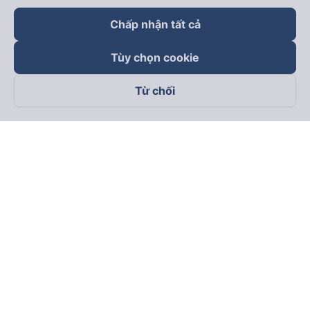
Chấp nhận tất cả
Tùy chọn cookie
Từ chối
Theo dõi chúng tôi trên
Facebook
Tiktok
Youtube
Công ty TNHH Thương Mại Dịch Vụ Vexere
Địa chỉ đăng ký kinh doanh: 8C Chữ Đồng Tử, Phường Tân
Sơn Nhất, TP. Hồ Chí Minh, Việt Nam
Địa chỉ
:
Lầu 2, toà nhà H3 Circo Hoàng Diệu, 384 Hoàng Diệu,
Phường Khánh Hội, TP Hồ Chí Minh, Việt Nam
Tầng 3, toà nhà 101 Láng Hạ, 101 Láng Hạ, Phường Láng, TP.
Hà Nội, Việt Nam
Giấy chứng nhận ĐKKD số 0315133726 do Sở KH và ĐT TP.
Hồ Chí Minh cấp lần đầu ngày 27/6/2018