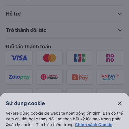
keyboard_arrow_down
Hỗ trợ
keyboard_arrow_down
Trở thành đối tác
Đối tác thanh toán
close
Sử dụng cookie
Vexere dùng cookie để website hoạt động ổn định. Bạn có thể
xem chi tiết hoặc thay đổi lựa chọn bất kỳ lúc nào trong phần
Quản lý cookie. Tìm hiểu thêm trong
Chính sách Cookie
.