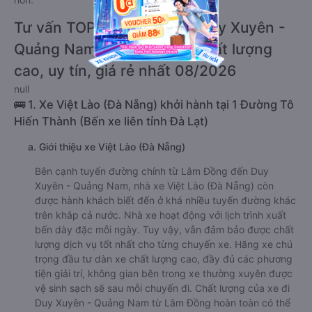
Tư vấn TOP 3 xe khách đi Duy Xuyên -
Quảng Nam từ Lâm Đồng chất lượng
cao, uy tín, giá rẻ nhất 08/2026
null
🚌 1. Xe Việt Lào (Đà Nẵng) khởi hành tại 1 Đường Tô
Hiến Thành (Bến xe liên tỉnh Đà Lạt)
a. Giới thiệu xe Việt Lào (Đà Nẵng)
Bên cạnh tuyến đường chính từ Lâm Đồng đến Duy
Xuyên - Quảng Nam, nhà xe Việt Lào (Đà Nẵng) còn
được hành khách biết đến ở khá nhiều tuyến đường khác
trên khắp cả nước. Nhà xe hoạt động với lịch trình xuất
bến dày đặc mỗi ngày. Tuy vậy, vẫn đảm bảo được chất
lượng dịch vụ tốt nhất cho từng chuyến xe. Hãng xe chú
trọng đầu tư dàn xe chất lượng cao, đầy đủ các phương
tiện giải trí, không gian bên trong xe thường xuyên được
vệ sinh sạch sẽ sau mỗi chuyến đi. Chất lượng của xe đi
Duy Xuyên - Quảng Nam từ Lâm Đồng hoàn toàn có thể