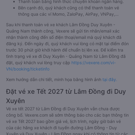
Thanh toán bằng hình thức chuyển khoản ngân hàng.
Bên cạnh đó, quý khách cũng có thể thanh toán vé
thông qua các ví Momo, ZaloPay, AirPay, VNPay,…
Sau khi thanh toán vé xe khách Lâm Đồng Duy Xuyên -
Quảng Nam thành công, Vexere sẽ gửi tin nhắn/email xác
nhận thành công đến số điện thoại/email mà quý khách đã
đăng ký. Đến ngày đi, quý khách vui lòng có mặt tại điểm đón
trước 30 phút giờ khởi hành để chuẩn bị lên xe. Để kiểm tra
tình trạng vé xe đi Duy Xuyên - Quảng Nam từ Lâm Đồng đã
đặt, quý khách vui lòng truy cập
https://vexere.com/vi-
VN/booking/ticketinfo
Xem hướng dẫn chi tiết, minh họa bằng hình ảnh
tại đây.
Đặt vé xe Tết 2027 từ Lâm Đồng đi Duy
Xuyên
Vé xe tết 2027 từ Lâm Đồng đi Duy Xuyên vẫn chưa được
công bố. Vexere.com sẽ sớm thông báo cho các bạn thông tin
vé xe Tết 2027 bao gồm giá vé, lịch trình, ngày giờ bán vé
của các hãng xe khách đi tuyến đường Lâm Đồng - Duy
Xuyên và Duy Xuyên - Lâm Đồng ngay khi có thông tin từ các