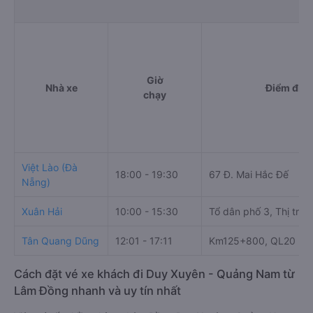
Giờ
Nhà xe
Điểm đi
chạy
Việt Lào (Đà
18:00 - 19:30
67 Đ. Mai Hắc Đế
Nẵng)
Xuân Hải
10:00 - 15:30
Tổ dân phố 3, Thị trấn
Tân Quang Dũng
12:01 - 17:11
Km125+800, QL20
Cách đặt vé xe khách đi Duy Xuyên - Quảng Nam từ
Lâm Đồng nhanh và uy tín nhất