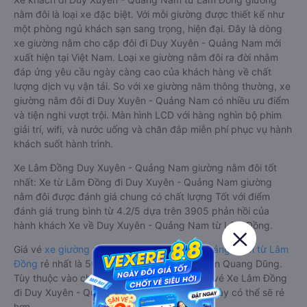
nằm đôi là loại xe đặc biệt. Với mỗi giường được thiết kế như
một phòng ngủ khách sạn sang trọng, hiện đại. Đây là dòng
xe giường nằm cho cặp đôi đi Duy Xuyên - Quảng Nam mới
xuất hiện tại Việt Nam. Loại xe giường nằm đôi ra đời nhằm
đáp ứng yêu cầu ngày càng cao của khách hàng về chất
lượng dịch vụ vận tải. So với xe giường nằm thông thường, xe
giường nằm đôi đi Duy Xuyên - Quảng Nam có nhiều ưu điểm
và tiện nghi vượt trội. Màn hình LCD với hàng nghìn bộ phim
giải trí, wifi, và nước uống và chăn đắp miễn phí phục vụ hành
khách suốt hành trình.
Xe Lâm Đồng Duy Xuyên - Quảng Nam giường nằm đôi tốt
nhất: Xe từ Lâm Đồng đi Duy Xuyên - Quảng Nam giường
nằm đôi được đánh giá chung có chất lượng Tốt với điểm
đánh giá trung bình từ 4.2/5 dựa trên 3905 phản hồi của
hành khách Xe về Duy Xuyên - Quảng Nam từ Lâm Đồng.
Giá vé
xe giường nằm đôi đi Duy Xuyên - Quảng Nam từ Lâm
Đồng
rẻ nhất là 500000VND của hãng xe Tân Quang Dũng.
Tùy thuộc vào chương trình khuyến mãi, giá vé Xe Lâm Đồng
đi Duy Xuyên - Quảng Nam giường nằm đôi này có thể sẽ rẻ
hơn.