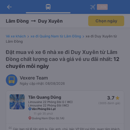
arrow_back
Tải app Vexere ngay!
Tải app Vexere
-30k
Mở app
Mở app
Nhận ưu đãi thành viên độc
-30k/ghế khi đặt vé máy bay qua
quyền
app
Lâm Đồng
Duy Xuyên
Chọn ngày
Vé xe khách
xe đi Quảng Nam từ Lâm Đồng
xe đi Duy Xuyên từ
Lâm Đồng
Đặt mua vé xe 6 nhà xe đi Duy Xuyên từ Lâm
Đồng chất lượng cao và giá vé ưu đãi nhất
: 12
chuyến mỗi ngày
Vexere Team
Ngày cập nhật: 08/08/2026
Tân Quang Dũng
3.7
Limousine 22 Phòng Đôi G ( WC)
(3005 đánh giá)
Limousine 22 Phòng Đôi (WC)
Văn Phòng Đà Lạt
11 giờ 35 phút
Quảng Nam (Dọc QL1A)
Các bạn nữ lễ tân xinh iu. Các anh, chú, bác VP ĐH vui tính, quan tâm khách,