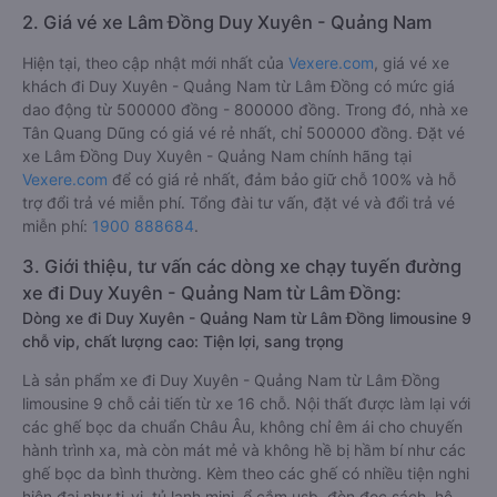
2. Giá vé xe Lâm Đồng Duy Xuyên - Quảng Nam
Hiện tại, theo cập nhật mới nhất của
Vexere.com
, giá vé xe
khách đi Duy Xuyên - Quảng Nam từ Lâm Đồng có mức giá
dao động từ 500000 đồng - 800000 đồng. Trong đó, nhà xe
Tân Quang Dũng có giá vé rẻ nhất, chỉ 500000 đồng. Đặt vé
xe Lâm Đồng Duy Xuyên - Quảng Nam chính hãng tại
Vexere.com
để có giá rẻ nhất, đảm bảo giữ chỗ 100% và hỗ
trợ đổi trả vé miễn phí. Tổng đài tư vấn, đặt vé và đổi trả vé
miễn phí:
1900 888684
.
3. Giới thiệu, tư vấn các dòng xe chạy tuyến đường
xe đi Duy Xuyên - Quảng Nam từ Lâm Đồng:
Dòng xe đi Duy Xuyên - Quảng Nam từ Lâm Đồng limousine 9
chỗ vip, chất lượng cao: Tiện lợi, sang trọng
Là sản phẩm xe đi Duy Xuyên - Quảng Nam từ Lâm Đồng
limousine 9 chỗ cải tiến từ xe 16 chỗ. Nội thất được làm lại với
các ghế bọc da chuẩn Châu Âu, không chỉ êm ái cho chuyến
hành trình xa, mà còn mát mẻ và không hề bị hầm bí như các
ghế bọc da bình thường. Kèm theo các ghế có nhiều tiện nghi
hiện đại như ti-vi, tủ lạnh mini, ổ cắm usb, đèn đọc sách, hệ