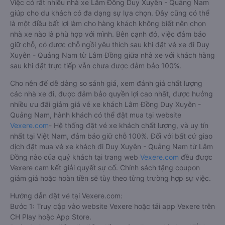
Việc có rất nhiều nhà xe Lâm Đồng Duy Xuyên - Quảng Nam
giúp cho du khách có đa dạng sự lựa chọn. Đây cũng có thể
là một điều bất lợi làm cho hàng khách không biết nên chọn
nhà xe nào là phù hợp với mình. Bên cạnh đó, việc đảm bảo
giữ chỗ, có được chỗ ngồi yêu thích sau khi đặt vé xe đi Duy
Xuyên - Quảng Nam từ Lâm Đồng giữa nhà xe với khách hàng
sau khi đặt trực tiếp vẫn chưa được đảm bảo 100%.
Cho nên để dễ dàng so sánh giá, xem đánh giá chất lượng
các nhà xe đi, được đảm bảo quyền lợi cao nhất, được hưởng
nhiều ưu đãi giảm giá vé xe khách Lâm Đồng Duy Xuyên -
Quảng Nam, hành khách có thể đặt mua tại website
Vexere.com
- Hệ thống đặt vé xe khách chất lượng, và uy tín
nhất tại Việt Nam, đảm bảo giữ chỗ 100%. Đối với bất cứ giao
dịch đặt mua vé xe khách đi Duy Xuyên - Quảng Nam từ Lâm
Đồng nào của quý khách tại trang web
Vexere.com
đều được
Vexere cam kết giải quyết sự cố. Chính sách tặng coupon
giảm giá hoặc hoàn tiền sẽ tùy theo từng trường hợp sự việc.
Hướng dẫn đặt vé tại Vexere.com:
Bước 1: Truy cập vào website Vexere hoặc tải app Vexere trên
CH Play hoặc App Store.