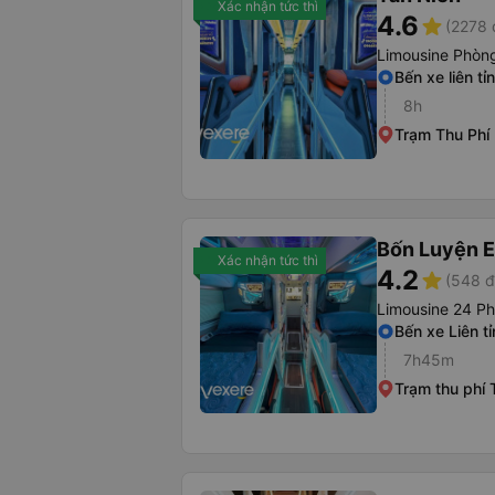
Xác nhận tức thì
4.6
star
(2278 
Limousine Phòng
Bến xe liên tỉ
8h
Trạm Thu Phí
Bốn Luyện 
Xác nhận tức thì
4.2
star
(548 đ
Limousine 24 P
Bến xe Liên t
7h45m
Trạm thu phí 