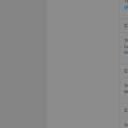
T
g
C
T
L
l
C
T
t
C
T