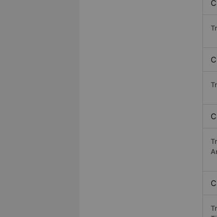
C
T
C
T
C
T
A
C
T