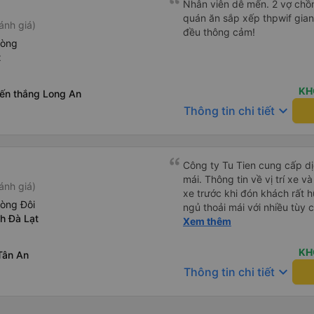
Nhân viên dễ mến. 2 vợ chồn
quán ăn sắp xếp thpwif gian
ánh giá)
đều thông cảm!
hòng
t
KH
iến thắng Long An
keyboard_arrow_down
Thông tin chi tiết
Công ty Tu Tien cung cấp dịc
mái. Thông tin về vị trí xe v
ánh giá)
xe trước khi đón khách rất h
hòng Đôi
ngủ thoải mái với nhiều tùy
nh Đà Lạt
USB được đặt ở vị trí thuận t
Xem thêm
đến điểm đến sớm hơn dự ki
KH
Tân An
keyboard_arrow_down
Thông tin chi tiết