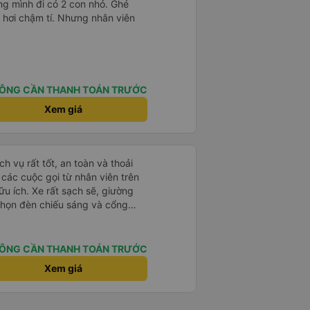
g mình đi có 2 con nhỏ. Ghé
 hơi chậm tí. Nhưng nhân viên
ÔNG CẦN THANH TOÁN TRƯỚC
Xem giá
h vụ rất tốt, an toàn và thoải
à các cuộc gọi từ nhân viên trên
ữu ích. Xe rất sạch sẽ, giường
 chọn đèn chiếu sáng và cổng
iện. Nhân viên rất lịch sự và xe
ến. Cảm ơn!
ÔNG CẦN THANH TOÁN TRƯỚC
Xem giá