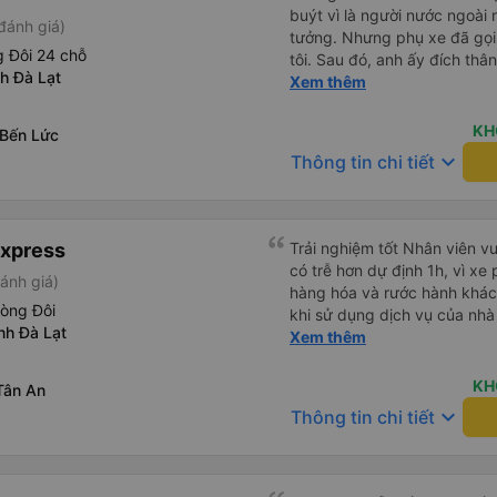
buýt vì là người nước ngoài
đánh giá)
tưởng. Nhưng phụ xe đã gọi
 Đôi 24 chỗ
tôi. Sau đó, anh ấy đích thân
nh Đà Lạt
tiên đi xe giường nằm với ha
Xem thêm
tôi không chắc chắn khi nào
uống. Tôi rất ngạc nhiên khi
KH
 Bến Lức
Thơ và mọi người xuống xe 
keyboard_arrow_down
Thông tin chi tiết
thức chúng tôi dậy và đảm b
chung, đó là một trải nghiệm
chăn, và đủ chỗ cho 1 người 
Express
Trải nghiệm tốt Nhân viên vu
có trễ hơn dự định 1h, vì xe
ánh giá)
hàng hóa và rước hành khách
hòng Đôi
khi sử dụng dịch vụ của nhà 
ỉnh Đà Lạt
thiệu cho người thân sử dụn
Xem thêm
KH
Tân An
keyboard_arrow_down
Thông tin chi tiết