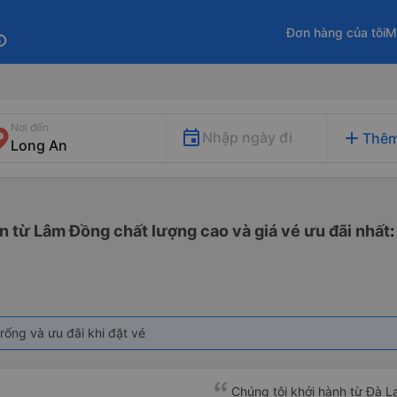
Đơn hàng của tôi
M
fo
Nơi đến
add
Nhập ngày đi
Thêm
n từ Lâm Đồng chất lượng cao và giá vé ưu đãi nhất
rống và ưu đãi khi đặt vé
Chúng tôi khởi hành từ Đà Lạ