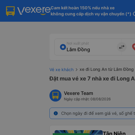
Cam kết hoàn 150% nếu nhà xe

không cung cấp dịch vụ vận chuyển (*)
in
Nơi xuất phát
import_export
xe đi Long An từ Lâm Đồng
Vé xe khách
Đặt mua vé xe 7 nhà xe đi Long A
Vexere Team
Ngày cập nhật: 08/08/2026
Chọn ngày đi để xem giá vé, số ghế t
info
Tân Niên