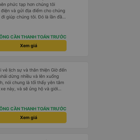
 nên phức tạp hơn chúng tôi
 điện và gửi địa điểm cho chúng
 đi giúp chúng tôi. Đó là lần đầu
i đứa trẻ nhỏ khá thú vị. Chúng
 xe sẽ dừng lại để nghỉ hoặc ăn
 xe dừng lại lúc nửa đêm ở Cần
ÔNG CẦN THANH TOÁN TRƯỚC
ăn. Khi đến điểm dừng, họ đánh
Xem giá
ảo chúng tôi đã sẵn sàng. Nhìn
 tốt. Mỗi giường đều có gối và
lớn và 1 trẻ em nằm thoải mái.
i vẻ lịch sự và thân thiện Giờ đến
 phải dừng nhiều và lên xuống
, nói chung là tối thấy yên tâm
xe này, và sẽ ủng hộ và giới
g dịch vụ của nhà xe này
ÔNG CẦN THANH TOÁN TRƯỚC
Xem giá