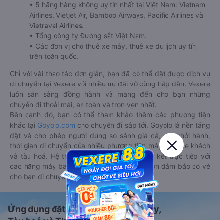
• 5 hãng hàng không uy tín nhất tại Việt Nam: Vietnam
Airlines, Vietjet Air, Bamboo Airways, Pacific Airlines và
Vietravel Airlines.
• Tổng công ty Đường sắt Việt Nam.
• Các đơn vị cho thuê xe máy, thuê xe du lịch uy tín
trên toàn quốc.
Chỉ với vài thao tác đơn giản, bạn đã có thể đặt được dịch vụ
di chuyển tại Vexere với nhiều ưu đãi vô cùng hấp dẫn. Vexere
luôn sẵn sàng đồng hành và mang đến cho bạn những
chuyến đi thoải mái, an toàn và trọn vẹn nhất.
Bên cạnh đó, bạn có thể tham khảo thêm các phương tiện
khác tại
Goyolo.com
cho chuyến đi sắp tới. Goyolo là nền tảng
đặt vé cho phép người dùng so sánh giá cả, giờ khởi hành,
thời gian di chuyển của nhiều phương tiện máy bay, xe khách
và tàu hoả. Hệ thống của Goyolo được liên kết trực tiếp với
các hãng máy bay, xe khách và tàu hoả, luôn đảm bảo có vé
cho bạn di chuyển.
Ứng dụng đặt vé Xe khách, Máy bay,