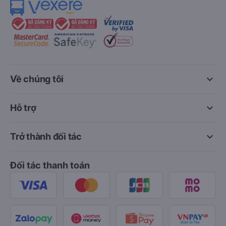
keyboard_arrow_down
Về chúng tôi
keyboard_arrow_down
Hỗ trợ
keyboard_arrow_down
Trở thành đối tác
Đối tác thanh toán