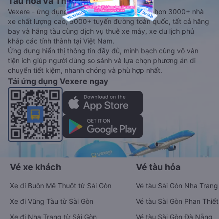
Tàu hoả và Thuê xe
Vexere - ứng dụng đặt vé đa phương tiện với hơn 3000+ nhà
xe chất lượng cao, 5000+ tuyến đường toàn quốc, tất cả hãng
bay và hãng tàu cùng dịch vụ thuê xe máy, xe du lịch phủ
khắp các tỉnh thành tại Việt Nam.
Ứng dụng hiển thị thông tin đầy đủ, minh bạch cùng vô vàn
tiện ích giúp người dùng so sánh và lựa chọn phương án di
chuyển tiết kiệm, nhanh chóng và phù hợp nhất.
Tải ứng dụng Vexere ngay
Vé xe khách
Vé tàu hỏa
Xe đi Buôn Mê Thuột từ Sài Gòn
Vé tàu Sài Gòn Nha Trang
Xe đi Vũng Tàu từ Sài Gòn
Vé tàu Sài Gòn Phan Thiết
Xe đi Nha Trang từ Sài Gòn
Vé tàu Sài Gòn Đà Nẵng