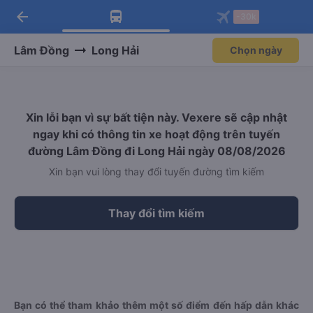
arrow_back
Tải app Vexere ngay!
Tải app Vexere
-30k
Mở app
Mở app
Nhận ưu đãi thành viên độc
-30k/ghế khi đặt vé máy bay qua
quyền
app
Lâm Đồng
Long Hải
Chọn ngày
Xin lỗi bạn vì sự bất tiện này. Vexere sẽ cập nhật
ngay khi có thông tin xe hoạt động trên tuyến
đường Lâm Đồng đi Long Hải ngày 08/08/2026
Xin bạn vui lòng thay đổi tuyến đường tìm kiếm
Thay đổi tìm kiếm
Bạn có thể tham khảo thêm một số điểm đến hấp dẫn khác