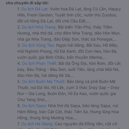
cho chuyến đi sắp tới:
1.
Du lịch Đà Lạt:
Vườn hoa Đà Lạt, làng Cù Lần, Happy
Hills, Fresh Garden, Tuyệt tình cốc, vườn thú Zoodoo,
đồi cỏ hồng Đà Lạt, đồi chè Cầu Đất,...
2.
Du lịch Nha Trang:
Bãi biển Trần Phú, tháp Trầm
Hương, nhà thờ đá, chợ đêm Nha Trang, đảo Hòn Mun,
nhà ga Nha Trang, đảo Điệp Sơn, thác bà Ponagar,...
3.
Du lịch Vũng Tàu:
Ngọn hải đăng, Bãi Sau, Hồ Mây,
mũi Nghinh Phong, hồ Đá Xanh, đồi Con Heo, hòn Bà,
vườn quốc gia Bình Châu, bến thuyền Marina,...
4.
Du lịch Phan Thiết:
Bãi đá Ông Địa, hòn Rơm, đồi cát
bay, Bàu Trắng - Bàu Sen, suối Tiên, làng chài Mũi Né,
đảo Hòn Bà, hải đăng Kê Gà,...
5.
Du lịch Buôn Ma Thuột:
Bảo tàng cà phê Buôn Mê
Thuột, núi Đá Voi, hồ Lắk, cụm 3 thác Dray Sap – Dray
Nur – Gia Long, Buôn Đôn, hồ Ea Kao, vườn quốc gia
Chư Yang Shin,...
6.
Du lịch Sapa:
Nhà thờ đá Sapa, bảo tàng Sapa, núi
Hàm Rồng, bản Cát Cát, thác Tiên Sa, thung lũng Hoa
Hồng, thung lũng Mường Hoa,...
7.
Du lịch Hà Giang:
Cao nguyên đá Đồng Văn, cột cờ