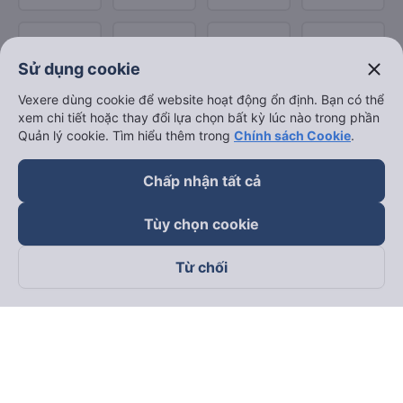
close
Sử dụng cookie
Vexere dùng cookie để website hoạt động ổn định. Bạn có thể
xem chi tiết hoặc thay đổi lựa chọn bất kỳ lúc nào trong phần
Quản lý cookie. Tìm hiểu thêm trong
Chính sách Cookie
.
Chấp nhận tất cả
Tùy chọn cookie
Từ chối
Theo dõi chúng tôi trên
Facebook
Tiktok
Youtube
Công ty TNHH Thương Mại Dịch Vụ Vexere