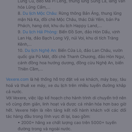
Lũng Cú, đèo Mã Pí Lèng, thung lũng Sủng Là, làng văn
hóa Lũng Cẩm,...
8.
Du lịch Mộc Châu:
Rừng thông Bản Áng, thung lũng
mận Nà Ka, đồi chè Mộc Châu, thác Dải Yếm, bản Pa
Phách, hang dơi, khu du lịch Happy Land,...
9.
Du lịch Hải Phòng:
Biển Đồ Sơn, đảo Hòn Dấu, vịnh
Lan Hạ, đảo Bạch Long Vỹ, núi Voi, khu di tích Tràng
Kênh,...
10.
Du lịch Nghệ An:
Biển Cửa Lò, đảo Lan Châu, vườn
quốc gia Pù Mát, đồi chè Thanh Chương, đảo Hòn Ngư,
cánh đồng hoa hướng dương, đồng cừu Nghệ An, biển
Thiên Cầm,...
Vexere.com
là hệ thống hỗ trợ đặt vé xe khách, máy bay, tàu
hoả và thuê xe máy, xe du lịch trên nhiều tuyến đường khắp
cả nước.
Với Vexere, việc lập kế hoạch cho hành trình di chuyển trở nên
vô cùng đơn giản, linh hoạt và được cá nhân hóa hơn bao giờ
hết. Vexere hiện là nền tảng kết nối hành khách với các đối
tác hàng đầu trong lĩnh vực đi lại, bao gồm:
• 2000+ hãng xe chất lượng cao trên 5000+ tuyến
đường trong và ngoài nước.