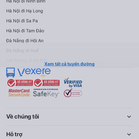
Hà Nội đi Ninh Bình
Hà Nội đi Hạ Long
Hà Nội đi Sa Pa
Hà Nội đi Tam Đảo
Đà Nẵng đi Hội An
Đà Nẵng đi Huế
Hải Phòng đi Hà Nội
Xem tất cả tuyến đường
keyboard_arrow_down
Về chúng tôi
keyboard_arrow_down
Hỗ trợ