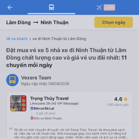
arrow_back
-30k
Lâm Đồng
Ninh Thuận
Chọn ngày
Vé xe khách
xe đi Ninh Thuận từ Lâm Đồng
Đặt mua vé xe 5 nhà xe đi Ninh Thuận từ Lâm
Đồng chất lượng cao và giá vé ưu đãi nhất
: 11
chuyến mỗi ngày
Vexere Team
Ngày cập nhật: 08/08/2026
Trọng Thủy Travel
4.6
Limousine 29 chỗ VIP (Massage)
(593 đánh giá)
Bến xe Đà Lạt
3 giờ 20 phút
Bến xe Ninh Thuận
Tôi đã có một chuyến đi tuyệt vời với Trọng Thủy Travel. Xe limousine sạch
sẽ, hiện đại và rất thoải mái. Ghế massage giúp cho hành trình 4,5 tiếng trở
nên thư giãn một cách đáng ngạc nhiên. Nhân viên soát vé lịch sự và nhiệt