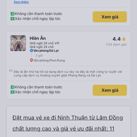
tình, tài xế cẩn thận và chuyên nghiệp, mọi thứ đều được tổ chức tốt. Các
Xem thêm
thông báo rõ ràng, việc lên xe dễ dàng, và toàn bộ chuyến đi diễn ra đúng
như kế hoạch. Tôi đặt vé qua Vexere, và toàn bộ trải nghiệm - từ khi đặt vé
đến khi đến nơi - đều suôn sẻ và không gặp rắc rối. Tôi rất hài lòng với công
Không cần thanh toán trước
Xem giá
ty này và chắc chắn sẽ chọn Trọng Thủy Travel một lần nữa. Rất đáng giới
Xác nhận chỗ ngay lập tức
thiệu!
Hiền Ân
4.4
Ghế ngồi 29 chỗ VIP
(155 đánh giá)
Ghế ngồi 29 chỗ
Văn phòng Đà Lạt
3 giờ
Văn phòng Phan Rang
Đây là lần thứ hai tôi sử dụng dịch vụ này và đây là một công ty tuyệt vời
cung cấp dịch vụ thường xuyên giữa Phang Rang và Đà Lạt.
Không cần thanh toán trước
Xem giá
Xác nhận chỗ ngay lập tức
Đặt mua vé xe đi Ninh Thuận từ Lâm Đồng
chất lượng cao và giá vé ưu đãi nhất: 11