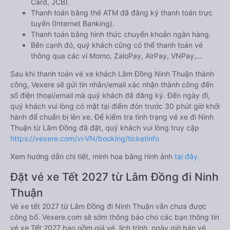
Card, JCB).
Thanh toán bằng thẻ ATM đã đăng ký thanh toán trực
tuyến (Internet Banking).
Thanh toán bằng hình thức chuyển khoản ngân hàng.
Bên cạnh đó, quý khách cũng có thể thanh toán vé
thông qua các ví Momo, ZaloPay, AirPay, VNPay,…
Sau khi thanh toán vé xe khách Lâm Đồng Ninh Thuận thành
công, Vexere sẽ gửi tin nhắn/email xác nhận thành công đến
số điện thoại/email mà quý khách đã đăng ký. Đến ngày đi,
quý khách vui lòng có mặt tại điểm đón trước 30 phút giờ khởi
hành để chuẩn bị lên xe. Để kiểm tra tình trạng vé xe đi Ninh
Thuận từ Lâm Đồng đã đặt, quý khách vui lòng truy cập
https://vexere.com/vi-VN/booking/ticketinfo
Xem hướng dẫn chi tiết, minh họa bằng hình ảnh
tại đây.
Đặt vé xe Tết 2027 từ Lâm Đồng đi Ninh
Thuận
Vé xe tết 2027 từ Lâm Đồng đi Ninh Thuận vẫn chưa được
công bố. Vexere.com sẽ sớm thông báo cho các bạn thông tin
vé xe Tết 2027 bao gồm giá vé, lịch trình, ngày giờ bán vé