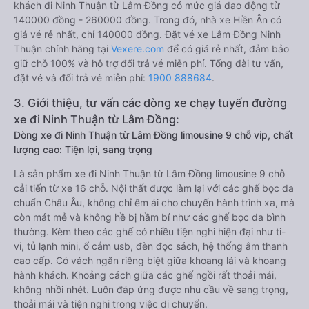
khách đi Ninh Thuận từ Lâm Đồng có mức giá dao động từ
140000 đồng - 260000 đồng. Trong đó, nhà xe Hiền Ân có
giá vé rẻ nhất, chỉ 140000 đồng. Đặt vé xe Lâm Đồng Ninh
Thuận chính hãng tại
Vexere.com
để có giá rẻ nhất, đảm bảo
giữ chỗ 100% và hỗ trợ đổi trả vé miễn phí. Tổng đài tư vấn,
đặt vé và đổi trả vé miễn phí:
1900 888684
.
3. Giới thiệu, tư vấn các dòng xe chạy tuyến đường
xe đi Ninh Thuận từ Lâm Đồng:
Dòng xe đi Ninh Thuận từ Lâm Đồng limousine 9 chỗ vip, chất
lượng cao: Tiện lợi, sang trọng
Là sản phẩm xe đi Ninh Thuận từ Lâm Đồng limousine 9 chỗ
cải tiến từ xe 16 chỗ. Nội thất được làm lại với các ghế bọc da
chuẩn Châu Âu, không chỉ êm ái cho chuyến hành trình xa, mà
còn mát mẻ và không hề bị hầm bí như các ghế bọc da bình
thường. Kèm theo các ghế có nhiều tiện nghi hiện đại như ti-
vi, tủ lạnh mini, ổ cắm usb, đèn đọc sách, hệ thống âm thanh
cao cấp. Có vách ngăn riêng biệt giữa khoang lái và khoang
hành khách. Khoảng cách giữa các ghế ngồi rất thoải mái,
không nhồi nhét. Luôn đáp ứng được nhu cầu về sang trọng,
thoải mái và tiện nghi trong việc di chuyển.