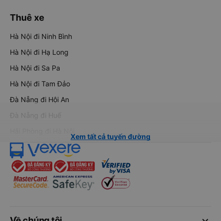
Thuê xe
Hà Nội đi Ninh Bình
Hà Nội đi Hạ Long
Hà Nội đi Sa Pa
Hà Nội đi Tam Đảo
Đà Nẵng đi Hội An
Đà Nẵng đi Huế
Hải Phòng đi Hà Nội
Xem tất cả tuyến đường
keyboard_arrow_down
Về chúng tôi