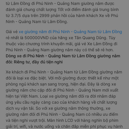
từ Lâm Đồng đi Phú Ninh - Quảng Nam giường nằm được
đánh giá chung chất lượng Tốt với điểm đánh giá trung bình
từ 3.7/5 dựa trên 2999 phản hồi của hành khách Xe về Phú
Ninh - Quảng Nam từ Lâm Đồng.
Giá vé
xe giường nằm đi Phú Ninh - Quảng Nam từ Lâm Đồng
rẻ nhất là 500000VND của hãng xe Tân Quang Dũng. Tùy
thuộc vào chương trình khuyến mãi, giá vé Xe Lâm Đồng đi
Phú Ninh - Quảng Nam giường nằm này có thể sẽ rẻ hơn.
Dòng xe đi Phú Ninh - Quảng Nam từ Lâm Đồng giường nằm
đôi: Riêng tư, đầy đủ tiện nghi
Xe khách đi Phú Ninh - Quảng Nam từ Lâm Đồng giường nằm
đôi là loại xe đặc biệt. Với mỗi giường được thiết kế như một
phòng ngủ khách sạn sang trọng, hiện đại. Đây là dòng xe
giường nằm cho cặp đôi đi Phú Ninh - Quảng Nam mới xuất
hiện tại Việt Nam. Loại xe giường nằm đôi ra đời nhằm đáp
ứng yêu cầu ngày càng cao của khách hàng về chất lượng
dịch vụ vận tải. So với xe giường nằm thông thường, xe
giường nằm đôi đi Phú Ninh - Quảng Nam có nhiều ưu điểm
và tiện nghi vượt trội. Màn hình LCD với hàng nghìn bộ phim
giải trí, wifi, và nước uống và chăn đắp miễn phí phục vụ hành