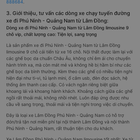
888684
.
3. Giới thiệu, tư vấn các dòng xe chạy tuyến đường
xe đi Phú Ninh - Quảng Nam từ Lâm Đồng:
Dòng xe đi Phú Ninh - Quảng Nam từ Lâm Đồng limousine 9
chỗ vip, chất lượng cao: Tiện lợi, sang trọng
Là sản phẩm xe đi Phú Ninh - Quảng Nam từ Lâm Đồng
limousine 9 chỗ cải tiến từ xe 16 chỗ. Nội thất được làm lại với
các ghế bọc da chuẩn Châu Âu, không chỉ êm ái cho chuyến
hành trình xa, mà còn mát mẻ và không hề bị hầm bí như các
ghế bọc da bình thường. Kèm theo các ghế có nhiều tiện nghi
hiện đại như ti-vi, tủ lạnh mini, ổ cắm usb, đèn đọc sách, hệ
thống âm thanh cao cấp. Có vách ngăn riêng biệt giữa
khoang lái và khoang hành khách. Khoảng cách giữa các ghế
ngồi rất thoải mái, không nhồi nhét. Luôn đáp ứng được nhu
cầu về sang trọng, thoải mái và tiện nghi trong việc di chuyển.
Đây là loại xe Lâm Đồng Phú Ninh - Quảng Nam có hỗ trợ
đón/trả tận nơi miễn phí tại nội thành Lâm Đồng và nội thành
Phú Ninh - Quảng Nam, rất thuận tiện cho du khách.
Xe Lâm Đồng Phú Ninh - Quảng Nam limousine tốt nhất: Xe từ