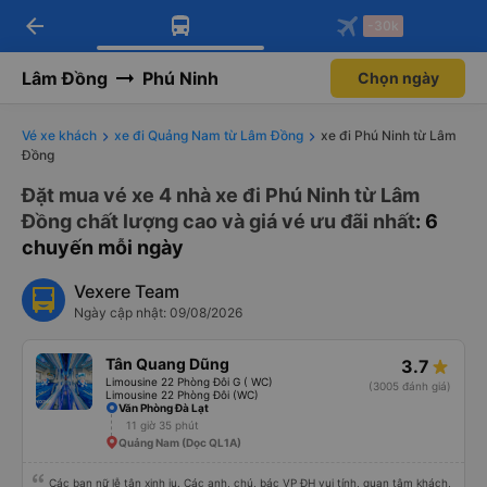
arrow_back
Tải app Vexere ngay!
Tải app Vexere
-30k
Mở app
Mở app
Nhận ưu đãi thành viên độc
-30k/ghế khi đặt vé máy bay qua
quyền
app
Lâm Đồng
Phú Ninh
Chọn ngày
Vé xe khách
xe đi Quảng Nam từ Lâm Đồng
xe đi Phú Ninh từ Lâm
Đồng
Đặt mua vé xe 4 nhà xe đi Phú Ninh từ Lâm
Đồng chất lượng cao và giá vé ưu đãi nhất
: 6
chuyến mỗi ngày
Vexere Team
Ngày cập nhật: 09/08/2026
Tân Quang Dũng
3.7
Limousine 22 Phòng Đôi G ( WC)
(3005 đánh giá)
Limousine 22 Phòng Đôi (WC)
Văn Phòng Đà Lạt
11 giờ 35 phút
Quảng Nam (Dọc QL1A)
Các bạn nữ lễ tân xinh iu. Các anh, chú, bác VP ĐH vui tính, quan tâm khách,