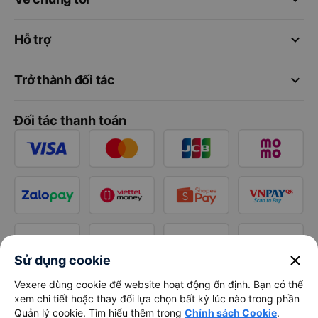
keyboard_arrow_down
Hỗ trợ
keyboard_arrow_down
Trở thành đối tác
Đối tác thanh toán
close
Sử dụng cookie
Vexere dùng cookie để website hoạt động ổn định. Bạn có thể
xem chi tiết hoặc thay đổi lựa chọn bất kỳ lúc nào trong phần
Quản lý cookie. Tìm hiểu thêm trong
Chính sách Cookie
.