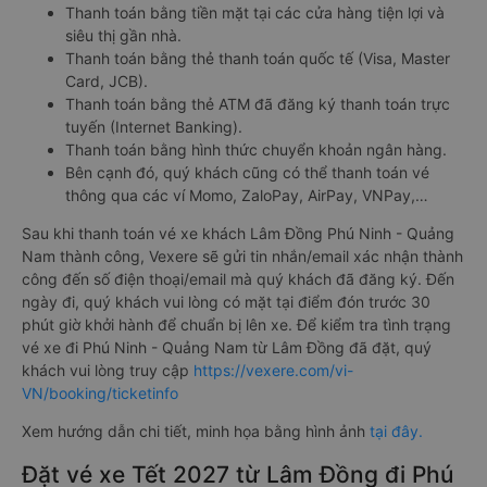
Thanh toán bằng tiền mặt tại các cửa hàng tiện lợi và
siêu thị gần nhà.
Thanh toán bằng thẻ thanh toán quốc tế (Visa, Master
Card, JCB).
Thanh toán bằng thẻ ATM đã đăng ký thanh toán trực
tuyến (Internet Banking).
Thanh toán bằng hình thức chuyển khoản ngân hàng.
Bên cạnh đó, quý khách cũng có thể thanh toán vé
thông qua các ví Momo, ZaloPay, AirPay, VNPay,…
Sau khi thanh toán vé xe khách Lâm Đồng Phú Ninh - Quảng
Nam thành công, Vexere sẽ gửi tin nhắn/email xác nhận thành
công đến số điện thoại/email mà quý khách đã đăng ký. Đến
ngày đi, quý khách vui lòng có mặt tại điểm đón trước 30
phút giờ khởi hành để chuẩn bị lên xe. Để kiểm tra tình trạng
vé xe đi Phú Ninh - Quảng Nam từ Lâm Đồng đã đặt, quý
khách vui lòng truy cập
https://vexere.com/vi-
VN/booking/ticketinfo
Xem hướng dẫn chi tiết, minh họa bằng hình ảnh
tại đây.
Đặt vé xe Tết 2027 từ Lâm Đồng đi Phú