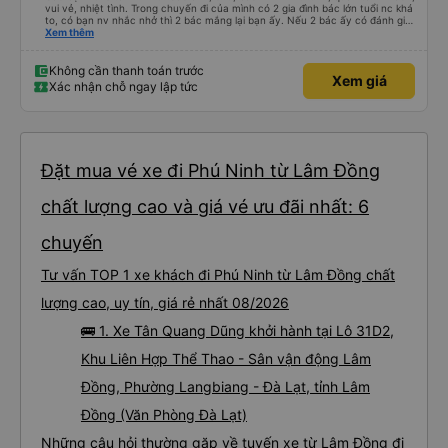
vui vẻ, nhiệt tình. Trong chuyến đi của mình có 2 gia đình bác lớn tuổi nc khá
to, có bạn nv nhắc nhở thì 2 bác mắng lại bạn ấy. Nếu 2 bác ấy có đánh giá
xấu thì mình ngược lại nha. Bạn ấy nhắc nhở rất đúng. 2 bác nói rất to. To
Xem thêm
đến lỗi mình ngủ còn mơ được câu chuyện các bác nói với nhau xuất hiện
trong giấc mơ của mình luôn. Nên nếu bạn ấy bị phản ánh thì đừng trừ lương
bạn ấy nha. Nếu bạn ấy bị trừ thì bảo bạn ấy liên hệ sđt của mình, mình hỗ
Không cần thanh toán trước
Xem giá
trợ ạ. Số mình đuôi 666, chuyến ĐH-NT ngày 16/1. À các bạn nữ lễ tân xinh
Xác nhận chỗ ngay lập tức
iu còn đổi cho mình phòng đơn sang đôi xong còn note là (một mình) yêu
luôn. Nhưng phòng đôi mà nằm một thì mỗi lần xe rẽ 1 cái là ✈️ Ít đi xe khách
nhưng đủ để đánh giá 10/10.
Đặt mua vé xe đi Phú Ninh từ Lâm Đồng
chất lượng cao và giá vé ưu đãi nhất: 6
chuyến
Tư vấn TOP 1 xe khách đi Phú Ninh từ Lâm Đồng chất
lượng cao, uy tín, giá rẻ nhất 08/2026
🚌 1. Xe Tân Quang Dũng khởi hành tại Lô 31D2,
Khu Liên Hợp Thể Thao - Sân vận động Lâm
Đồng, Phường Langbiang - Đà Lạt, tỉnh Lâm
Đồng (Văn Phòng Đà Lạt)
Những câu hỏi thường gặp về tuyến xe từ Lâm Đồng đi