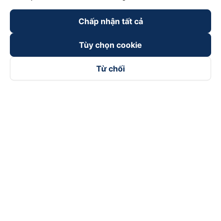
Chấp nhận tất cả
Tùy chọn cookie
Từ chối
Theo dõi chúng tôi trên
Facebook
Tiktok
Youtube
Công ty TNHH Thương Mại Dịch Vụ Vexere
Địa chỉ đăng ký kinh doanh: 8C Chữ Đồng Tử, Phường Tân
Sơn Nhất, TP. Hồ Chí Minh, Việt Nam
Địa chỉ
:
Lầu 2, toà nhà H3 Circo Hoàng Diệu, 384 Hoàng Diệu,
Phường Khánh Hội, TP Hồ Chí Minh, Việt Nam
Tầng 3, toà nhà 101 Láng Hạ, 101 Láng Hạ, Phường Láng, TP.
Hà Nội, Việt Nam
Giấy chứng nhận ĐKKD số 0315133726 do Sở KH và ĐT TP.
Hồ Chí Minh cấp lần đầu ngày 27/6/2018