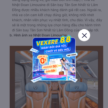
Nhật Đoan Limousine đi Sân bay Tân Sơn Nhất từ Lâm
Đồng được nhiều khách hàng đánh giá rất cao. Ngoài ra,
nhà xe còn cam kết chạy đúng giờ, không nhồi nhét
khách, nhân viên phục vụ nhiệt tình, chu đáo. Vì vậy, đây
sẽ là một trong những lựa chọn hàng đầu cho hành trình
đi Sân bay Tân Sơn Nhất từ Lâm Đồng của bạn sắp tới.
b. Hình ảnh xe Nhật Đoan Limousine