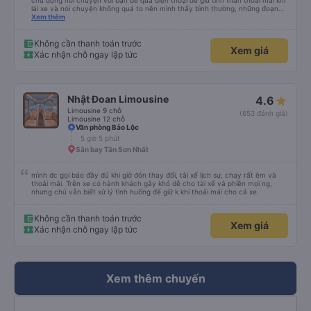
chủ động nói chuyện với bạn bè qua điện thoại để giữ tinh thần thoải mái khi
lái xe và nói chuyện không quá to nên mình thấy bình thường, những đoạn
cần tập trung như vào đường đèo thì tài xế ngừng lại để tập trung. Tài xế
Xem thêm
cũng chủ động đặt grab hộ mình ra điểm đón, và phí mình tự trả. Không rõ
có được hỗ trợ không nhưng phí cũng vài chục nên mình ngại hỏi. Xe khá
sạch, thoải mái không mùi nhiều.
Không cần thanh toán trước
Xem giá
Xác nhận chỗ ngay lập tức
Nhật Đoan Limousine
4.6
Limousine 9 chỗ
(653 đánh giá)
Limousine 12 chỗ
Văn phòng Bảo Lộc
5 giờ 5 phút
Sân bay Tân Sơn Nhất
mình đc gọi báo đầy đủ khi giờ đón thay đổi, tài xế lịch sự, chạy rất êm và
thoải mái. Trên xe có hành khách gây khó dễ cho tài xế và phiền mọi ng,
nhưng chú vẫn biết xử lý tình huống để giữ k khí thoải mái cho cả xe.
Không cần thanh toán trước
Xem giá
Xác nhận chỗ ngay lập tức
Xem thêm chuyến