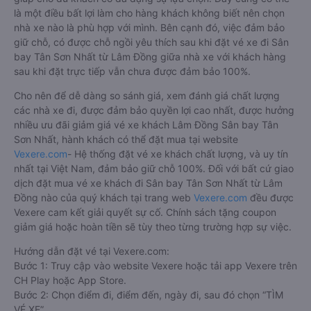
là một điều bất lợi làm cho hàng khách không biết nên chọn
nhà xe nào là phù hợp với mình. Bên cạnh đó, việc đảm bảo
giữ chỗ, có được chỗ ngồi yêu thích sau khi đặt vé xe đi Sân
bay Tân Sơn Nhất từ Lâm Đồng giữa nhà xe với khách hàng
sau khi đặt trực tiếp vẫn chưa được đảm bảo 100%.
Cho nên để dễ dàng so sánh giá, xem đánh giá chất lượng
các nhà xe đi, được đảm bảo quyền lợi cao nhất, được hưởng
nhiều ưu đãi giảm giá vé xe khách Lâm Đồng Sân bay Tân
Sơn Nhất, hành khách có thể đặt mua tại website
Vexere.com
- Hệ thống đặt vé xe khách chất lượng, và uy tín
nhất tại Việt Nam, đảm bảo giữ chỗ 100%. Đối với bất cứ giao
dịch đặt mua vé xe khách đi Sân bay Tân Sơn Nhất từ Lâm
Đồng nào của quý khách tại trang web
Vexere.com
đều được
Vexere cam kết giải quyết sự cố. Chính sách tặng coupon
giảm giá hoặc hoàn tiền sẽ tùy theo từng trường hợp sự việc.
Hướng dẫn đặt vé tại Vexere.com:
Bước 1: Truy cập vào website Vexere hoặc tải app Vexere trên
CH Play hoặc App Store.
Bước 2: Chọn điểm đi, điểm đến, ngày đi, sau đó chọn “TÌM
VÉ XE”.