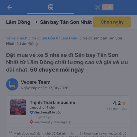
arrow_back
Tải app Vexere ngay!
Tải app Vexere
-30k
Mở app
Mở app
Nhận ưu đãi thành viên độc
-30k/ghế khi đặt vé máy bay qua
quyền
app
Lâm Đồng
Sân bay Tân Sơn Nhất
Chọn ngày
Vé xe khách
xe đi Sài Gòn từ Lâm Đồng
xe đi Sân bay Tân Sơn
Nhất từ Lâm Đồng
Đặt mua vé xe 5 nhà xe đi Sân bay Tân Sơn
Nhất từ Lâm Đồng chất lượng cao và giá vé ưu
đãi nhất
: 50 chuyến mỗi ngày
Vexere Team
Ngày cập nhật: 07/08/2026
Thịnh Thái Limousine
4.2
Limousine 11 chỗ
(489 đánh giá)
Văn phòng Bảo Lộc
5 giờ 45 phút
Văn phòng Lý Thường Kiệt
Mình được ngồi đúng chỗ đã đặt nên mình thấy thoải mái và vui vẻ, tài xế có