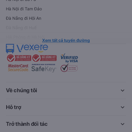
Hà Nội đi Tam Đảo
Đà Nẵng đi Hội An
Đà Nẵng đi Huế
Hải Phòng đi Hà Nội
Xem tất cả tuyến đường
keyboard_arrow_down
Về chúng tôi
keyboard_arrow_down
Hỗ trợ
keyboard_arrow_down
Trở thành đối tác