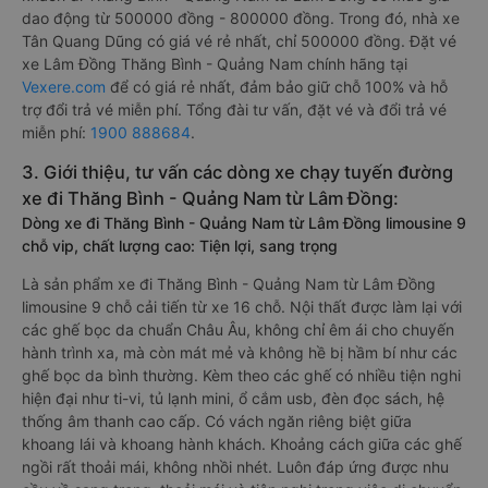
dao động từ 500000 đồng - 800000 đồng. Trong đó, nhà xe
Tân Quang Dũng có giá vé rẻ nhất, chỉ 500000 đồng. Đặt vé
xe Lâm Đồng Thăng Bình - Quảng Nam chính hãng tại
Vexere.com
để có giá rẻ nhất, đảm bảo giữ chỗ 100% và hỗ
trợ đổi trả vé miễn phí. Tổng đài tư vấn, đặt vé và đổi trả vé
miễn phí:
1900 888684
.
3. Giới thiệu, tư vấn các dòng xe chạy tuyến đường
xe đi Thăng Bình - Quảng Nam từ Lâm Đồng:
Dòng xe đi Thăng Bình - Quảng Nam từ Lâm Đồng limousine 9
chỗ vip, chất lượng cao: Tiện lợi, sang trọng
Là sản phẩm xe đi Thăng Bình - Quảng Nam từ Lâm Đồng
limousine 9 chỗ cải tiến từ xe 16 chỗ. Nội thất được làm lại với
các ghế bọc da chuẩn Châu Âu, không chỉ êm ái cho chuyến
hành trình xa, mà còn mát mẻ và không hề bị hầm bí như các
ghế bọc da bình thường. Kèm theo các ghế có nhiều tiện nghi
hiện đại như ti-vi, tủ lạnh mini, ổ cắm usb, đèn đọc sách, hệ
thống âm thanh cao cấp. Có vách ngăn riêng biệt giữa
khoang lái và khoang hành khách. Khoảng cách giữa các ghế
ngồi rất thoải mái, không nhồi nhét. Luôn đáp ứng được nhu