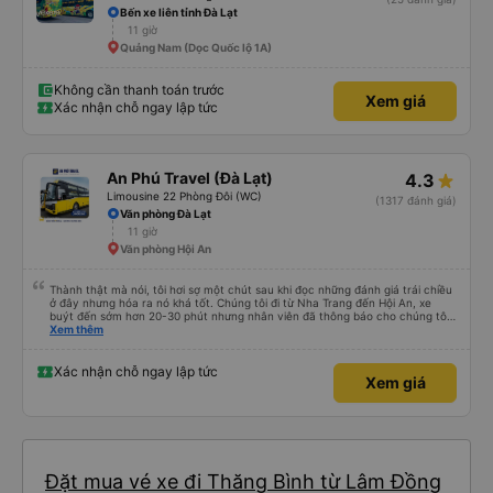
Bến xe liên tỉnh Đà Lạt
11 giờ
Quảng Nam (Dọc Quốc lộ 1A)
Không cần thanh toán trước
Xem giá
Xác nhận chỗ ngay lập tức
An Phú Travel (Đà Lạt)
4.3
Limousine 22 Phòng Đôi (WC)
(1317 đánh giá)
Văn phòng Đà Lạt
11 giờ
Văn phòng Hội An
Thành thật mà nói, tôi hơi sợ một chút sau khi đọc những đánh giá trái chiều
ở đây nhưng hóa ra nó khá tốt. Chúng tôi đi từ Nha Trang đến Hội An, xe
buýt đến sớm hơn 20-30 phút nhưng nhân viên đã thông báo cho chúng tôi
trước 30 phút. Nhân viên bên trong cùng với tài xế thực sự tốt bụng, họ giúp
Xem thêm
chúng tôi mang hành lý và cho chúng tôi nước miễn phí cùng đồ ăn nhẹ.
Cabin sạch sẽ, có chăn và không gian ổn ngay cả với tôi (184 cm). Lái xe ổn
mà không bấm còi quá nhiều nhưng đừng mong đợi có giấc ngủ ngon vì
Xác nhận chỗ ngay lập tức
Xem giá
đường gập ghềnh và có nhiều khúc cua. Có 3-4 điểm dừng vệ sinh nhanh
chóng và xe buýt đến Hội An vào khoảng thời gian đã hứa. Tôi không biết liệu
chúng tôi có may mắn và những người khác cực kỳ xui xẻo hay họ mong đợi
điều gì đó không thể xảy ra nhưng tôi sẽ đi lại với họ. 10/10
Đặt mua vé xe đi Thăng Bình từ Lâm Đồng