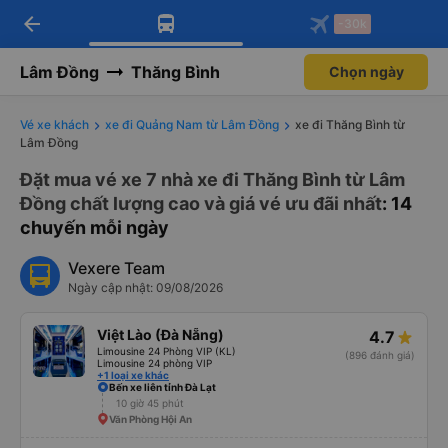
arrow_back
Tải app Vexere ngay!
Tải app Vexere
-30k
Mở app
Mở app
Nhận ưu đãi thành viên độc
-30k/ghế khi đặt vé máy bay qua
quyền
app
Lâm Đồng
Thăng Bình
Chọn ngày
Vé xe khách
xe đi Quảng Nam từ Lâm Đồng
xe đi Thăng Bình từ
Lâm Đồng
Đặt mua vé xe 7 nhà xe đi Thăng Bình từ Lâm
Đồng chất lượng cao và giá vé ưu đãi nhất
: 14
chuyến mỗi ngày
Vexere Team
Ngày cập nhật: 09/08/2026
Việt Lào (Đà Nẵng)
4.7
Limousine 24 Phòng VIP (KL)
(896 đánh giá)
Limousine 24 phòng VIP
+1 loại xe khác
Bến xe liên tỉnh Đà Lạt
10 giờ 45 phút
Văn Phòng Hội An