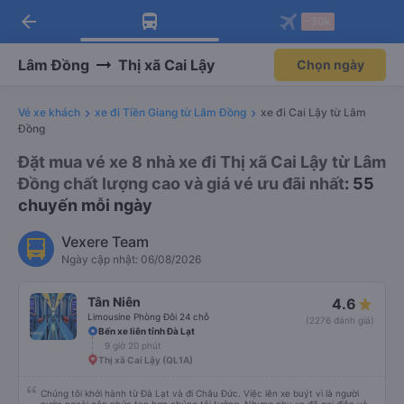
arrow_back
Tải app Vexere ngay!
Tải app Vexere
-30k
Mở app
Mở app
Nhận ưu đãi thành viên độc
-30k/ghế khi đặt vé máy bay qua
quyền
app
Lâm Đồng
Thị xã Cai Lậy
Chọn ngày
Vé xe khách
xe đi Tiền Giang từ Lâm Đồng
xe đi Cai Lậy từ Lâm
Đồng
Đặt mua vé xe 8 nhà xe đi Thị xã Cai Lậy từ Lâm
Đồng chất lượng cao và giá vé ưu đãi nhất
: 55
chuyến mỗi ngày
Vexere Team
Ngày cập nhật: 06/08/2026
Tân Niên
4.6
Limousine Phòng Đôi 24 chỗ
(2276 đánh giá)
Bến xe liên tỉnh Đà Lạt
9 giờ 20 phút
Thị xã Cai Lậy (QL1A)
Chúng tôi khởi hành từ Đà Lạt và đi Châu Đức. Việc lên xe buýt vì là người