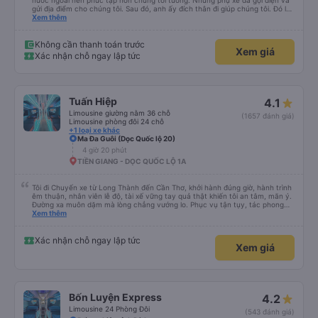
nước ngoài nên phức tạp hơn chúng tôi tưởng. Nhưng phụ xe đã gọi điện và
gửi địa điểm cho chúng tôi. Sau đó, anh ấy đích thân đi giúp chúng tôi. Đó là
lần đầu tiên đi xe giường nằm với hai đứa trẻ nhỏ khá thú vị. Chúng tôi không
Xem thêm
chắc chắn khi nào xe sẽ dừng lại để nghỉ hoặc ăn uống. Tôi rất ngạc nhiên
khi xe dừng lại lúc nửa đêm ở Cần Thơ và mọi người xuống xe ăn. Khi đến
điểm dừng, họ đánh thức chúng tôi dậy và đảm bảo chúng tôi đã sẵn sàng.
Không cần thanh toán trước
Xem giá
Nhìn chung, đó là một trải nghiệm tốt. Mỗi giường đều có gối và chăn, và đủ
Xác nhận chỗ ngay lập tức
chỗ cho 1 người lớn và 1 trẻ em nằm thoải mái.
Tuấn Hiệp
4.1
Limousine giường nằm 36 chỗ
(1657 đánh giá)
Limousine phòng đôi 24 chỗ
+1 loại xe khác
Ma Đa Guôi (Dọc Quốc lộ 20)
4 giờ 20 phút
TIỀN GIANG - DỌC QUỐC LỘ 1A
Tôi đi Chuyến xe từ Long Thành đến Cần Thơ, khởi hành đúng giờ, hành trình
êm thuận, nhân viên lễ độ, tài xế vững tay quả thật khiến tôi an tâm, mãn ý.
Đường xa muôn dặm mà lòng chẳng vướng lo. Phục vụ tận tụy, tác phong
nghiêm cẩn, hiếm thấy giữa thời buổi kim tiền vội vã. Xã hội loạn đạo. Xin gửi
Xem thêm
lời tán dương chân thành, kính chúc nhà xe ngày một hưng thịnh, vạn lộ bình
an.”
Xác nhận chỗ ngay lập tức
Xem giá
Bốn Luyện Express
4.2
Limousine 24 Phòng Đôi
(543 đánh giá)