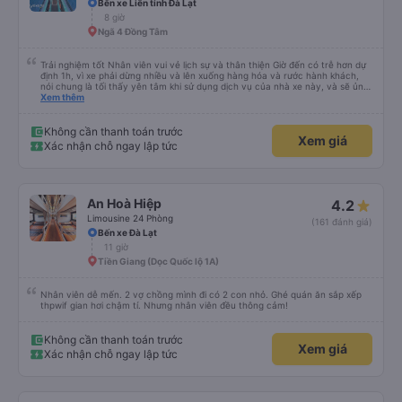
Bến xe Liên tỉnh Đà Lạt
8 giờ
Ngã 4 Đồng Tâm
Trải nghiệm tốt Nhân viên vui vẻ lịch sự và thân thiện Giờ đến có trễ hơn dự
định 1h, vì xe phải dừng nhiều và lên xuống hàng hóa và rước hành khách,
nói chung là tối thấy yên tâm khi sử dụng dịch vụ của nhà xe này, và sẽ ủng
hộ và giới thiệu cho người thân sử dụng dịch vụ của nhà xe này
Xem thêm
Không cần thanh toán trước
Xem giá
Xác nhận chỗ ngay lập tức
An Hoà Hiệp
4.2
Limousine 24 Phòng
(161 đánh giá)
Bến xe Đà Lạt
11 giờ
Tiền Giang (Dọc Quốc lộ 1A)
Nhân viên dễ mến. 2 vợ chồng mình đi có 2 con nhỏ. Ghé quán ăn sắp xếp
thpwif gian hơi chậm tí. Nhưng nhân viên đều thông cảm!
Không cần thanh toán trước
Xem giá
Xác nhận chỗ ngay lập tức