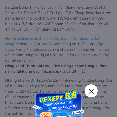
Xe Lâm Đồng Thị xã Cai Lậy - Tiền Giang limousine tốt nhất:
Xe từ Lâm Đồng đi Thị xã Cai Lậy - Tiền Giang limousine được
đánh giá chung có chất lượng Tốt với điểm đánh giá trung
bình từ 4.3/5 dựa trên 4692 phản hồi của hành khách Xe về
Thị xã Cai Lậy - Tiền Giang từ Lâm Đồng.
Giá vé
xe limousine đi Thị xã Cai Lậy - Tiền Giang từ Lâm
Đồng
rẻ nhất là 370000VND của hãng xe Tuấn Hiệp. Tùy
thuộc vào vị trí ngồi của bạn và chương trình khuyến mãi, giá
vé Xe Lâm Đồng đi Thị xã Cai Lậy - Tiền Giang limousine này
có thể sẽ rẻ hơn
Dòng xe đi Thị xã Cai Lậy - Tiền Giang từ Lâm Đồng giường
nằm chất lượng cao: Thoải mái, giá cả tốt nhất
Những nhà xe đi Thị xã Cai Lậy - Tiền Giang từ Lâm Đồng đều
sở hữu những xe giường nằm chất lượng cao. Trên xe được
trang bị đầy đủ các trang thiết bị hiện đại phục vụ cho nhu
cầu di chuyển của hành khách. Bên cạnh đó, các hãng xe
khách Lâm Đồng Thị xã Cai Lậy - Tiền Giang luôn chú trọng
đến chất lượng dịch vụ, không ngừng cải thiện để mang đến
trải nghiệm hoàn hảo cho hành khách.