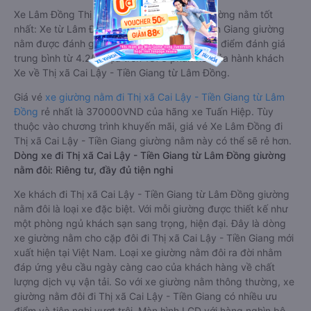
Xe Lâm Đồng Thị xã Cai Lậy - Tiền Giang giường nằm tốt
nhất: Xe từ Lâm Đồng đi Thị xã Cai Lậy - Tiền Giang giường
nằm được đánh giá chung chất lượng Tốt với điểm đánh giá
trung bình từ 4.2/5 dựa trên 1873 phản hồi của hành khách
Xe về Thị xã Cai Lậy - Tiền Giang từ Lâm Đồng.
Giá vé
xe giường nằm đi Thị xã Cai Lậy - Tiền Giang từ Lâm
Đồng
rẻ nhất là 370000VND của hãng xe Tuấn Hiệp. Tùy
thuộc vào chương trình khuyến mãi, giá vé Xe Lâm Đồng đi
Thị xã Cai Lậy - Tiền Giang giường nằm này có thể sẽ rẻ hơn.
Dòng xe đi Thị xã Cai Lậy - Tiền Giang từ Lâm Đồng giường
nằm đôi: Riêng tư, đầy đủ tiện nghi
Xe khách đi Thị xã Cai Lậy - Tiền Giang từ Lâm Đồng giường
nằm đôi là loại xe đặc biệt. Với mỗi giường được thiết kế như
một phòng ngủ khách sạn sang trọng, hiện đại. Đây là dòng
xe giường nằm cho cặp đôi đi Thị xã Cai Lậy - Tiền Giang mới
xuất hiện tại Việt Nam. Loại xe giường nằm đôi ra đời nhằm
đáp ứng yêu cầu ngày càng cao của khách hàng về chất
lượng dịch vụ vận tải. So với xe giường nằm thông thường, xe
giường nằm đôi đi Thị xã Cai Lậy - Tiền Giang có nhiều ưu
điểm và tiện nghi vượt trội. Màn hình LCD với hàng nghìn bộ