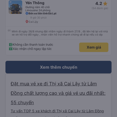
star_rate
Yến Thông
4.2
Giường nằm 40 chỗ
(54 đánh giá)
Limousine 24 phòng
Bến xe liên tỉnh Đà Lạt
9 giờ 30 phút
Cai Lậy
Mình đi ngày 26/8 nhưng đặt nhầm ngày đi thành 27/8 , đã liên hệ lại với nhà
xe xin hỗ trợ đổi ngày , nhân viên hỗ trợ nhanh chóng sẽ đi lại nếu có dịp
Không cần thanh toán trước
Xem giá
Xác nhận chỗ ngay lập tức
Xem thêm chuyến
Đặt mua vé xe đi Thị xã Cai Lậy từ Lâm
Đồng chất lượng cao và giá vé ưu đãi nhất:
55 chuyến
Tư vấn TOP 5 xe khách đi Thị xã Cai Lậy từ Lâm Đồng