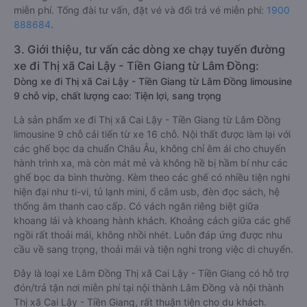
miễn phí. Tổng đài tư vấn, đặt vé và đổi trả vé miễn phí:
1900
888684
.
3. Giới thiệu, tư vấn các dòng xe chạy tuyến đường
xe đi Thị xã Cai Lậy - Tiền Giang từ Lâm Đồng:
Dòng xe đi Thị xã Cai Lậy - Tiền Giang từ Lâm Đồng limousine
9 chỗ vip, chất lượng cao: Tiện lợi, sang trọng
Là sản phẩm xe đi Thị xã Cai Lậy - Tiền Giang từ Lâm Đồng
limousine 9 chỗ cải tiến từ xe 16 chỗ. Nội thất được làm lại với
các ghế bọc da chuẩn Châu Âu, không chỉ êm ái cho chuyến
hành trình xa, mà còn mát mẻ và không hề bị hầm bí như các
ghế bọc da bình thường. Kèm theo các ghế có nhiều tiện nghi
hiện đại như ti-vi, tủ lạnh mini, ổ cắm usb, đèn đọc sách, hệ
thống âm thanh cao cấp. Có vách ngăn riêng biệt giữa
khoang lái và khoang hành khách. Khoảng cách giữa các ghế
ngồi rất thoải mái, không nhồi nhét. Luôn đáp ứng được nhu
cầu về sang trọng, thoải mái và tiện nghi trong việc di chuyển.
Đây là loại xe Lâm Đồng Thị xã Cai Lậy - Tiền Giang có hỗ trợ
đón/trả tận nơi miễn phí tại nội thành Lâm Đồng và nội thành
Thị xã Cai Lậy - Tiền Giang, rất thuận tiện cho du khách.