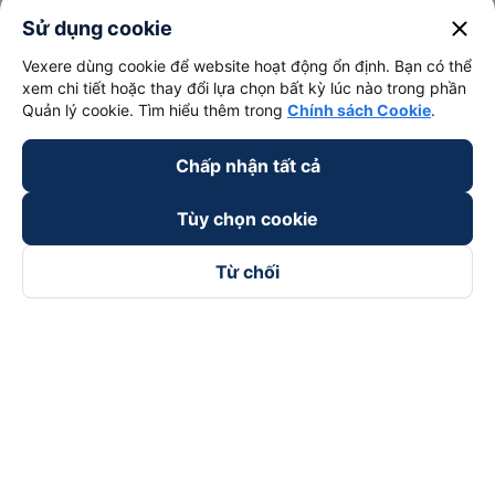
close
Sử dụng cookie
Vexere dùng cookie để website hoạt động ổn định. Bạn có thể
xem chi tiết hoặc thay đổi lựa chọn bất kỳ lúc nào trong phần
Quản lý cookie. Tìm hiểu thêm trong
Chính sách Cookie
.
Chấp nhận tất cả
Tùy chọn cookie
Từ chối
Theo dõi chúng tôi trên
Facebook
Tiktok
Youtube
Công ty TNHH Thương Mại Dịch Vụ Vexere
Địa chỉ đăng ký kinh doanh: 8C Chữ Đồng Tử, Phường Tân
Sơn Nhất, TP. Hồ Chí Minh, Việt Nam
Địa chỉ
:
Lầu 2, toà nhà H3 Circo Hoàng Diệu, 384 Hoàng Diệu,