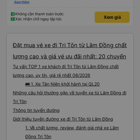
lần đầu tiên đi xe giường nằm với hai đứa trẻ nhỏ khá thú vị. Chúng tôi không
Xem thêm
chắc chắn khi nào xe sẽ dừng lại để nghỉ hoặc ăn uống. Tôi rất ngạc nhiên
khi xe dừng lại lúc nửa đêm ở Cần Thơ và mọi người xuống xe ăn. Khi đến
điểm dừng, họ đánh thức chúng tôi dậy và đảm bảo chúng tôi đã sẵn sàng.
Không cần thanh toán trước
Xem giá
Nhìn chung, đó là một trải nghiệm tốt. Mỗi giường đều có gối và chăn, và đủ
Xác nhận chỗ ngay lập tức
chỗ cho 1 người lớn và 1 trẻ em nằm thoải mái.
Đặt mua vé xe đi Tri Tôn từ Lâm Đồng chất
lượng cao và giá vé ưu đãi nhất: 20 chuyến
Tư vấn TOP 1 xe khách đi Tri Tôn từ Lâm Đồng chất
lượng cao, uy tín, giá rẻ nhất 08/2026
🚌 1. Xe Tân Niên khởi hành tại QL20
Những câu hỏi thường gặp về tuyến xe từ Lâm Đồng đi
Tri Tôn
Thông tin tuyến đường
Giới thiệu tuyến đường xe đi Tri Tôn từ Lâm Đồng
1. Về chất lượng, review, đánh giá nhà xe Lâm
Đồng Tri Tôn