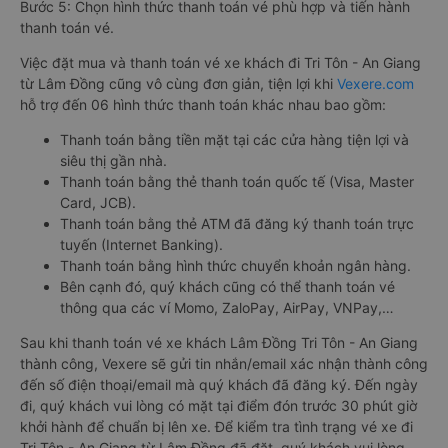
Bước 5: Chọn hình thức thanh toán vé phù hợp và tiến hành
thanh toán vé.
Việc đặt mua và thanh toán vé xe khách đi Tri Tôn - An Giang
từ Lâm Đồng cũng vô cùng đơn giản, tiện lợi khi
Vexere.com
hỗ trợ đến 06 hình thức thanh toán khác nhau bao gồm:
Thanh toán bằng tiền mặt tại các cửa hàng tiện lợi và
siêu thị gần nhà.
Thanh toán bằng thẻ thanh toán quốc tế (Visa, Master
Card, JCB).
Thanh toán bằng thẻ ATM đã đăng ký thanh toán trực
tuyến (Internet Banking).
Thanh toán bằng hình thức chuyển khoản ngân hàng.
Bên cạnh đó, quý khách cũng có thể thanh toán vé
thông qua các ví Momo, ZaloPay, AirPay, VNPay,…
Sau khi thanh toán vé xe khách Lâm Đồng Tri Tôn - An Giang
thành công, Vexere sẽ gửi tin nhắn/email xác nhận thành công
đến số điện thoại/email mà quý khách đã đăng ký. Đến ngày
đi, quý khách vui lòng có mặt tại điểm đón trước 30 phút giờ
khởi hành để chuẩn bị lên xe. Để kiểm tra tình trạng vé xe đi
Tri Tôn - An Giang từ Lâm Đồng đã đặt, quý khách vui lòng