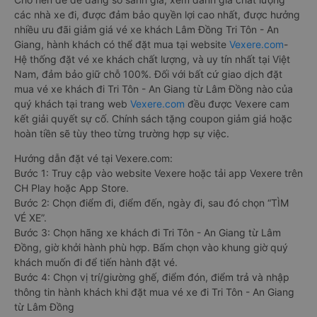
các nhà xe đi, được đảm bảo quyền lợi cao nhất, được hưởng
nhiều ưu đãi giảm giá vé xe khách Lâm Đồng Tri Tôn - An
Giang, hành khách có thể đặt mua tại website
Vexere.com
-
Hệ thống đặt vé xe khách chất lượng, và uy tín nhất tại Việt
Nam, đảm bảo giữ chỗ 100%. Đối với bất cứ giao dịch đặt
mua vé xe khách đi Tri Tôn - An Giang từ Lâm Đồng nào của
quý khách tại trang web
Vexere.com
đều được Vexere cam
kết giải quyết sự cố. Chính sách tặng coupon giảm giá hoặc
hoàn tiền sẽ tùy theo từng trường hợp sự việc.
Hướng dẫn đặt vé tại Vexere.com:
Bước 1: Truy cập vào website Vexere hoặc tải app Vexere trên
CH Play hoặc App Store.
Bước 2: Chọn điểm đi, điểm đến, ngày đi, sau đó chọn “TÌM
VÉ XE”.
Bước 3: Chọn hãng xe khách đi Tri Tôn - An Giang từ Lâm
Đồng, giờ khởi hành phù hợp. Bấm chọn vào khung giờ quý
khách muốn đi để tiến hành đặt vé.
Bước 4: Chọn vị trí/giường ghế, điểm đón, điểm trả và nhập
thông tin hành khách khi đặt mua vé xe đi Tri Tôn - An Giang
từ Lâm Đồng