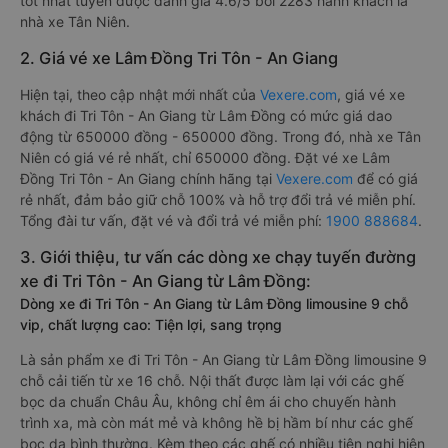
tốt nhất tuyến được đánh giá 4.6/5 bởi 2283 hành khách là
nhà xe Tân Niên.
2. Giá vé xe Lâm Đồng Tri Tôn - An Giang
Hiện tại, theo cập nhật mới nhất của
Vexere.com
, giá vé xe
khách đi Tri Tôn - An Giang từ Lâm Đồng có mức giá dao
động từ 650000 đồng - 650000 đồng. Trong đó, nhà xe Tân
Niên có giá vé rẻ nhất, chỉ 650000 đồng. Đặt vé xe Lâm
Đồng Tri Tôn - An Giang chính hãng tại
Vexere.com
để có giá
rẻ nhất, đảm bảo giữ chỗ 100% và hỗ trợ đổi trả vé miễn phí.
Tổng đài tư vấn, đặt vé và đổi trả vé miễn phí:
1900 888684
.
3. Giới thiệu, tư vấn các dòng xe chạy tuyến đường
xe đi Tri Tôn - An Giang từ Lâm Đồng:
Dòng xe đi Tri Tôn - An Giang từ Lâm Đồng limousine 9 chỗ
vip, chất lượng cao: Tiện lợi, sang trọng
Là sản phẩm xe đi Tri Tôn - An Giang từ Lâm Đồng limousine 9
chỗ cải tiến từ xe 16 chỗ. Nội thất được làm lại với các ghế
bọc da chuẩn Châu Âu, không chỉ êm ái cho chuyến hành
trình xa, mà còn mát mẻ và không hề bị hầm bí như các ghế
bọc da bình thường. Kèm theo các ghế có nhiều tiện nghi hiện