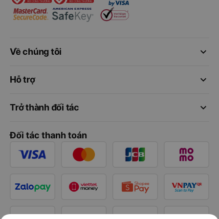
keyboard_arrow_down
Về chúng tôi
keyboard_arrow_down
Hỗ trợ
keyboard_arrow_down
Trở thành đối tác
Đối tác thanh toán