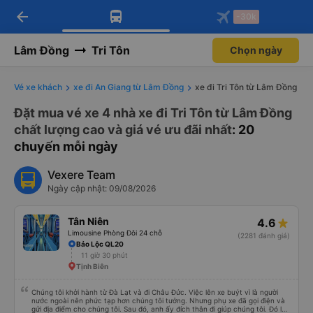
arrow_back
Tải app Vexere ngay!
Tải app Vexere
-30k
Mở app
Mở app
Nhận ưu đãi thành viên độc
-30k/ghế khi đặt vé máy bay qua
quyền
app
Lâm Đồng
Tri Tôn
Chọn ngày
Vé xe khách
xe đi An Giang từ Lâm Đồng
xe đi Tri Tôn từ Lâm Đồng
Đặt mua vé xe 4 nhà xe đi Tri Tôn từ Lâm Đồng
chất lượng cao và giá vé ưu đãi nhất
: 20
chuyến mỗi ngày
Vexere Team
Ngày cập nhật: 09/08/2026
Tân Niên
4.6
Limousine Phòng Đôi 24 chỗ
(2281 đánh giá)
Bảo Lộc QL20
11 giờ 30 phút
Tịnh Biên
Chúng tôi khởi hành từ Đà Lạt và đi Châu Đức. Việc lên xe buýt vì là người
nước ngoài nên phức tạp hơn chúng tôi tưởng. Nhưng phụ xe đã gọi điện và
gửi địa điểm cho chúng tôi. Sau đó, anh ấy đích thân đi giúp chúng tôi. Đó là