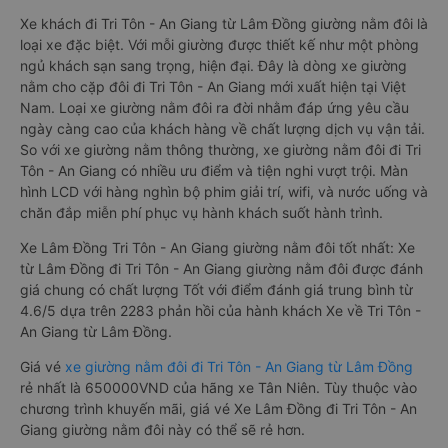
Xe khách đi Tri Tôn - An Giang từ Lâm Đồng giường nằm đôi là
loại xe đặc biệt. Với mỗi giường được thiết kế như một phòng
ngủ khách sạn sang trọng, hiện đại. Đây là dòng xe giường
nằm cho cặp đôi đi Tri Tôn - An Giang mới xuất hiện tại Việt
Nam. Loại xe giường nằm đôi ra đời nhằm đáp ứng yêu cầu
ngày càng cao của khách hàng về chất lượng dịch vụ vận tải.
So với xe giường nằm thông thường, xe giường nằm đôi đi Tri
Tôn - An Giang có nhiều ưu điểm và tiện nghi vượt trội. Màn
hình LCD với hàng nghìn bộ phim giải trí, wifi, và nước uống và
chăn đắp miễn phí phục vụ hành khách suốt hành trình.
Xe Lâm Đồng Tri Tôn - An Giang giường nằm đôi tốt nhất: Xe
từ Lâm Đồng đi Tri Tôn - An Giang giường nằm đôi được đánh
giá chung có chất lượng Tốt với điểm đánh giá trung bình từ
4.6/5 dựa trên 2283 phản hồi của hành khách Xe về Tri Tôn -
An Giang từ Lâm Đồng.
Giá vé
xe giường nằm đôi đi Tri Tôn - An Giang từ Lâm Đồng
rẻ nhất là 650000VND của hãng xe Tân Niên. Tùy thuộc vào
chương trình khuyến mãi, giá vé Xe Lâm Đồng đi Tri Tôn - An
Giang giường nằm đôi này có thể sẽ rẻ hơn.