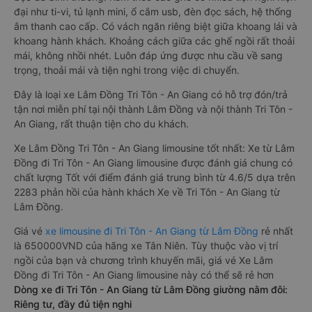
đại như ti-vi, tủ lạnh mini, ổ cắm usb, đèn đọc sách, hệ thống
âm thanh cao cấp. Có vách ngăn riêng biệt giữa khoang lái và
khoang hành khách. Khoảng cách giữa các ghế ngồi rất thoải
mái, không nhồi nhét. Luôn đáp ứng được nhu cầu về sang
trọng, thoải mái và tiện nghi trong việc di chuyển.
Đây là loại xe Lâm Đồng Tri Tôn - An Giang có hỗ trợ đón/trả
tận nơi miễn phí tại nội thành Lâm Đồng và nội thành Tri Tôn -
An Giang, rất thuận tiện cho du khách.
Xe Lâm Đồng Tri Tôn - An Giang limousine tốt nhất: Xe từ Lâm
Đồng đi Tri Tôn - An Giang limousine được đánh giá chung có
chất lượng Tốt với điểm đánh giá trung bình từ 4.6/5 dựa trên
2283 phản hồi của hành khách Xe về Tri Tôn - An Giang từ
Lâm Đồng.
Giá vé
xe limousine đi Tri Tôn - An Giang từ Lâm Đồng
rẻ nhất
là 650000VND của hãng xe Tân Niên. Tùy thuộc vào vị trí
ngồi của bạn và chương trình khuyến mãi, giá vé Xe Lâm
Đồng đi Tri Tôn - An Giang limousine này có thể sẽ rẻ hơn
Dòng xe đi Tri Tôn - An Giang từ Lâm Đồng giường nằm đôi:
Riêng tư, đầy đủ tiện nghi